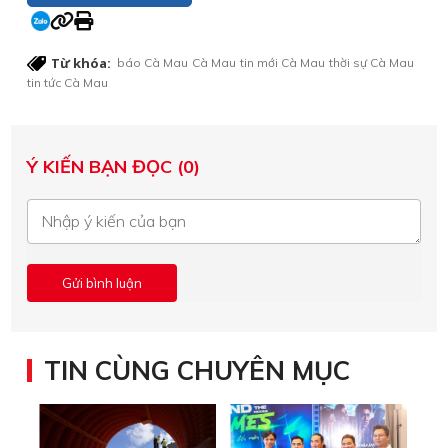
Từ khóa:
báo Cà Mau
Cà Mau
tin mới Cà Mau
thời sự Cà Mau
tin tức Cà Mau
Ý KIẾN BẠN ĐỌC (0)
TIN CÙNG CHUYÊN MỤC