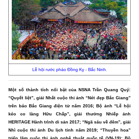
Lễ hội rước pháo Đồng Kỵ - Bắc Ninh.
Một số thành tích nổi bật của NSNA Trần Quang Quý:
“Quyết liệt”, giải Nhất cuộc thi ảnh “Nét đẹp Bắc Giang”
trên báo Bắc Giang điện tử năm 2016; Bộ ảnh “Lễ hội
kéo co làng Hữu Chấp”, giải thưởng Nhiếp ảnh
HERITAGE Hành trình di sản 2017; “Ngã sáu về đêm”, giải
Nhì cuộc thi ảnh Du lịch tỉnh năm 2019; “Thuyền hoa”
triển lãm cuộc thi ảnh nghệ thuật quốc tế (VN-19); Bộ