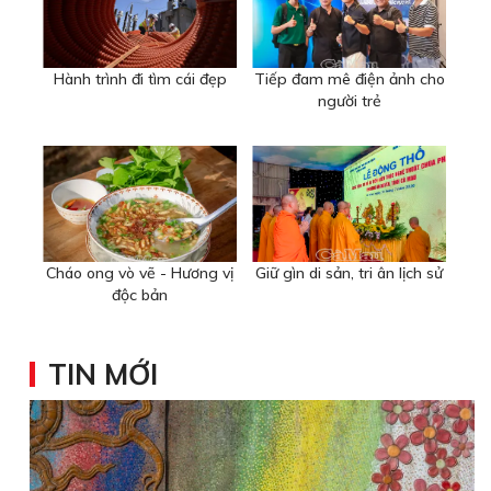
Hành trình đi tìm cái đẹp
Tiếp đam mê điện ảnh cho
người trẻ
Cháo ong vò vẽ - Hương vị
Giữ gìn di sản, tri ân lịch sử
độc bản
TIN MỚI