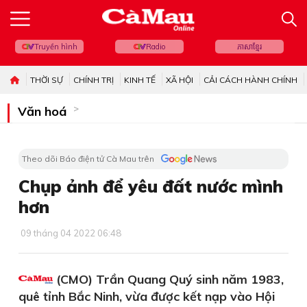
Truyền hình
Radio
ភាសាខ្មែរ
THỜI SỰ
CHÍNH TRỊ
KINH TẾ
XÃ HỘI
CẢI CÁCH HÀNH CHÍNH
Văn hoá
Theo dõi Báo điện tử Cà Mau trên
Chụp ảnh để yêu đất nước mình
hơn
09 tháng 04 2022 06:48
(CMO) Trần Quang Quý sinh năm 1983,
quê tỉnh Bắc Ninh, vừa được kết nạp vào Hội