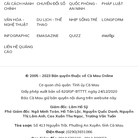
CẢI CÁCH HÀNH
CHUYỂN ĐỔI SỐ
QUỐC PHÒNG -
PHÁP LUẬT
CHÍNH
AN NINH
VĂN HÓA -
DU LỊCH - THỂ
NHỊP SỐNG TRẺ
LONGFORM
NGHỆ THUẬT
THAO
INFOGRAPHIC
EMAGAZINE
QUIZZ
ភាសាខ្មែរ
LIÊN HỆ QUẢNG
CÁO
© 2005 - 2023 Bản quyền thuộc về Cà Mau Online
Cơ quan chủ quản: Tỉnh ủy Cà Mau
Giấy phép xuất bản số 620/GP-BTTTT, ngày 24/12/2020
Báo Cà Mau giữ bản quyền nội dung trên website này.
Giám đốc: Lâm Hồ Sỹ
Phó Giám đốc: Ngô Minh Toàn, Hồ Tấn Lộc, Nguyễn Quốc Danh, Nguyễn
Thị Lâm Anh, Cao Xuân Thu Ngọc, Trương Văn Tuấn
Tòa soạn:
Số 413 Nguyễn Trãi, Phường An Xuyên, tỉnh Cà Mau.
Điện thoại:
(0290)3831066