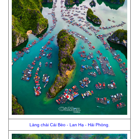
Làng chài Cái Bèo - Lan Hạ - Hải Phòng.