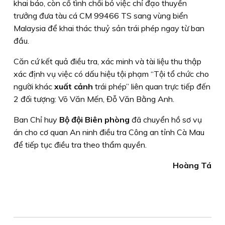
khai báo, còn cố tình chối bỏ việc chỉ đạo thuyền
trưởng đưa tàu cá CM 99466 TS sang vùng biển
Malaysia để khai thác thuỷ sản trái phép ngay từ ban
đầu.
Căn cứ kết quả điều tra, xác minh và tài liệu thu thập
xác định vụ việc có dấu hiệu tội phạm “Tội tổ chức cho
người khác
xuất cảnh
trái phép” liên quan trực tiếp đến
2 đối tượng: Võ Văn Mến, Đỗ Văn Bằng Anh.
Ban Chỉ huy
Bộ đội Biên phòng
đã chuyển hồ sơ vụ
án cho cơ quan An ninh điều tra Công an tỉnh Cà Mau
để tiếp tục điều tra theo thẩm quyền.
Hoàng Tá