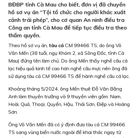
BĐBP tỉnh Cà Mau cho biết, đơn vị đã chuyển
hồ sơ vụ án “Tội tổ chức cho người khác xuất
cảnh trái phép”, cho cơ quan An ninh điều tra
Công an tỉnh Cà Mau để tiếp tục điều tra theo
thẩm quyền.
Theo hồ sơ vụ án,
tàu cá
CM 99466 TS, do ông Võ
Văn Mến (38 tuổi, ngụ Khóm 2, xã Sông Đốc, tỉnh Cà
Mau) đứng tên làm chủ. Do ông Mến thấy nghề câu cá
lạc hiệu quả kinh tế cao hơn nghề câu mực nên ông đã
sử dụng tàu cá CM 99466 TS để hành nghề câu cá lạc.
Khoảng tháng 5/2024, ông Mến thuê Đỗ Văn Bằng
Anh làm thuyền trưởng và 9 thuyền viên gồm: Nam,
Hoài, Quá, Thoại, Quyển, Hậu, Thái Sơn, Điệp và Hoàng
Sơn.
Ông Võ Văn Mến đã có ý định đưa tàu cá CM 99466
TS sang vùng biển nước ngoài để khai thác ngay từ