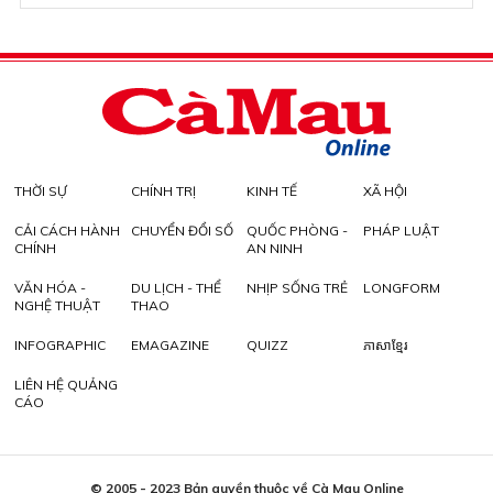
THỜI SỰ
CHÍNH TRỊ
KINH TẾ
XÃ HỘI
CẢI CÁCH HÀNH
CHUYỂN ĐỔI SỐ
QUỐC PHÒNG -
PHÁP LUẬT
CHÍNH
AN NINH
VĂN HÓA -
DU LỊCH - THỂ
NHỊP SỐNG TRẺ
LONGFORM
NGHỆ THUẬT
THAO
INFOGRAPHIC
EMAGAZINE
QUIZZ
ភាសាខ្មែរ
LIÊN HỆ QUẢNG
CÁO
© 2005 - 2023 Bản quyền thuộc về Cà Mau Online