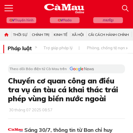
Truyền hình
Radio
ភាសាខ្មែរ
THỜI SỰ
CHÍNH TRỊ
KINH TẾ
XÃ HỘI
CẢI CÁCH HÀNH CHÍNH
Pháp luật
Trợ giúp pháp lý
Phòng, chống tệ nạn xã 
Theo dõi Báo điện tử Cà Mau trên
Chuyển cơ quan công an điều
tra vụ án tàu cá khai thác trái
phép vùng biển nước ngoài
30 tháng 07 2025 08:57
Sáng 30/7, thông tin từ Ban chỉ huy