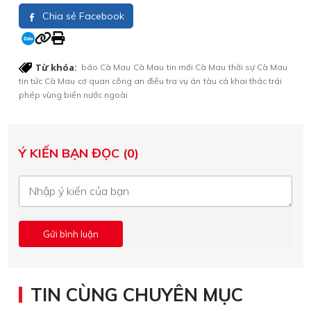
Chia sẻ Facebook
Từ khóa:
báo Cà Mau
Cà Mau
tin mới Cà Mau
thời sự Cà Mau
tin tức Cà Mau
cơ quan công an
điều tra vụ án
tàu cá khai thác trái
phép vùng biển nước ngoài
Ý KIẾN BẠN ĐỌC (0)
TIN CÙNG CHUYÊN MỤC