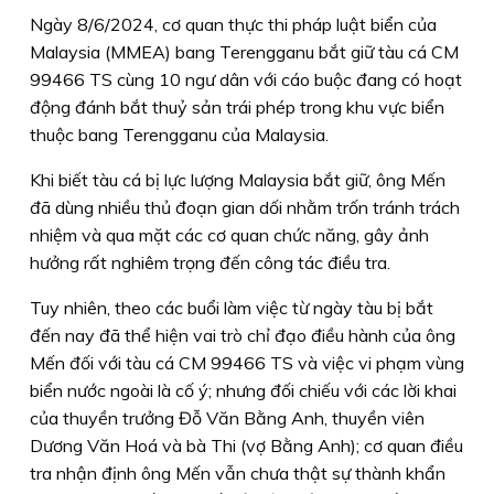
Ngày 8/6/2024, cơ quan thực thi pháp luật biển của
Malaysia (MMEA) bang Terengganu bắt giữ tàu cá CM
99466 TS cùng 10 ngư dân với cáo buộc đang có hoạt
động đánh bắt thuỷ sản trái phép trong khu vực biển
thuộc bang Terengganu của Malaysia.
Khi biết tàu cá bị lực lượng Malaysia bắt giữ, ông Mến
đã dùng nhiều thủ đoạn gian dối nhằm trốn tránh trách
nhiệm và qua mặt các cơ quan chức năng, gây ảnh
hưởng rất nghiêm trọng đến công tác điều tra.
Tuy nhiên, theo các buổi làm việc từ ngày tàu bị bắt
đến nay đã thể hiện vai trò chỉ đạo điều hành của ông
Mến đối với tàu cá CM 99466 TS và việc vi phạm vùng
biển nước ngoài là cố ý; nhưng đối chiếu với các lời khai
của thuyền trưởng Đỗ Văn Bằng Anh, thuyền viên
Dương Văn Hoá và bà Thi (vợ Bằng Anh); cơ quan điều
tra nhận định ông Mến vẫn chưa thật sự thành khẩn