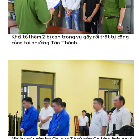
Khởi tố thêm 2 bị can trong vụ gây rối trật tự công
cộng tại phường Tân Thành
Nhiều cựu cán bộ Chi cục Thuỷ sản Cà Mau lĩnh án vì