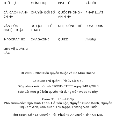
THỜI SỰ
CHÍNH TRỊ
KINH TẾ
XÃ HỘI
CẢI CÁCH HÀNH
CHUYỂN ĐỔI SỐ
QUỐC PHÒNG -
PHÁP LUẬT
CHÍNH
AN NINH
VĂN HÓA -
DU LỊCH - THỂ
NHỊP SỐNG TRẺ
LONGFORM
NGHỆ THUẬT
THAO
INFOGRAPHIC
EMAGAZINE
QUIZZ
ភាសាខ្មែរ
LIÊN HỆ QUẢNG
CÁO
© 2005 - 2023 Bản quyền thuộc về Cà Mau Online
Cơ quan chủ quản: Tỉnh ủy Cà Mau
Giấy phép xuất bản số 620/GP-BTTTT, ngày 24/12/2020
Báo Cà Mau giữ bản quyền nội dung trên website này.
Giám đốc: Lâm Hồ Sỹ
Phó Giám đốc: Ngô Minh Toàn, Hồ Tấn Lộc, Nguyễn Quốc Danh, Nguyễn
Thị Lâm Anh, Cao Xuân Thu Ngọc, Trương Văn Tuấn
Tòa soạn:
Số 413 Nguyễn Trãi, Phường An Xuyên, tỉnh Cà Mau.