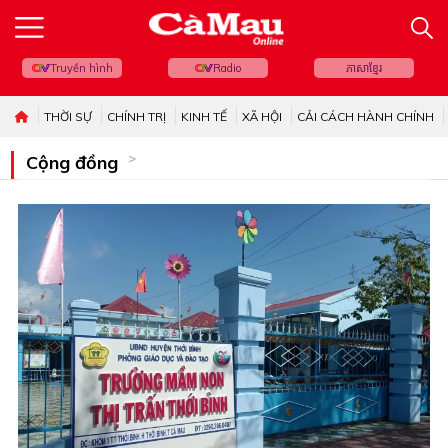
Truyền hình
Radio
ភាសាខ្មែរ
THỜI SỰ
CHÍNH TRỊ
KINH TẾ
XÃ HỘI
CẢI CÁCH HÀNH CHÍNH
Cộng đồng