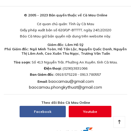
© 2005 - 2023 Bản quyền thuộc về Cà Mau Online
Cơ quan chủ quản: Tỉnh ủy Cà Mau
Giấy phép xuất bản số 620/GP-BTTTT, ngày 24/12/2020
Báo Cà Mau giữ bản quyền nội dung trên website này.
Giám đốc: Lâm Hồ Sỹ
Phó Giám đốc: Ngô Minh Toàn, Hồ Tấn Lộc, Nguyễn Quốc Danh, Nguyễn
Thị Lâm Anh, Cao Xuân Thu Ngọc, Trương Văn Tuấn
Tòa soạn:
Số 413 Nguyễn Trãi, Phường An Xuyên, tỉnh Cà Mau.
Điện thoại:
(0290)3831066
Ban Giám đốc:
0918.575228 - 0913.780557
baocamau@gmail.com
Email:
baocamau.phongkythuat@gmail.com
Theo dõi Báo Cà Mau Online
Facebook
Youtube