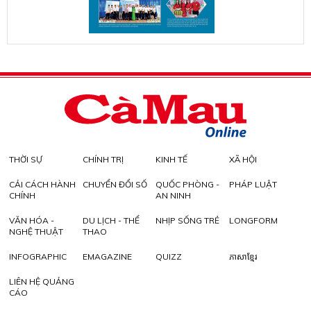
THỜI SỰ
CHÍNH TRỊ
KINH TẾ
XÃ HỘI
CẢI CÁCH HÀNH
CHUYỂN ĐỔI SỐ
QUỐC PHÒNG -
PHÁP LUẬT
CHÍNH
AN NINH
VĂN HÓA -
DU LỊCH - THỂ
NHỊP SỐNG TRẺ
LONGFORM
NGHỆ THUẬT
THAO
INFOGRAPHIC
EMAGAZINE
QUIZZ
ភាសាខ្មែរ
LIÊN HỆ QUẢNG
CÁO