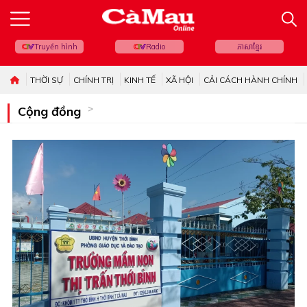
Truyền hình
Radio
ភាសាខ្មែរ
THỜI SỰ
CHÍNH TRỊ
KINH TẾ
XÃ HỘI
CẢI CÁCH HÀNH CHÍNH
Cộng đồng