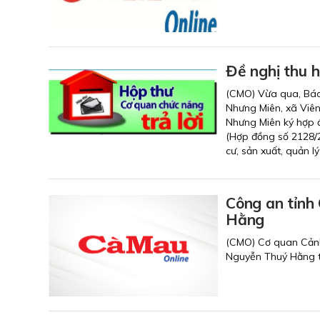
Đề nghị thu 
(CMO) Vừa qua, Báo
Nhưng Miên, xã Viên
Nhưng Miên ký hợp
(Hợp đồng số 2128/2
cư, sản xuất, quản 
Công an tỉnh C
Hằng
(CMO) Cơ quan Cảnh s
Nguyễn Thuý Hằng thươ