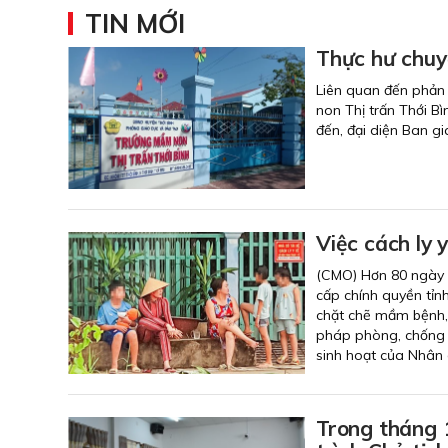
TIN MỚI
Thực hư chuy
Liên quan đến phản 
non Thị trấn Thới B
đến, đại diện Ban g
Việc cách ly 
(CMO) Hơn 80 ngày q
cấp chính quyền tỉn
chặt chẽ mầm bệnh,
pháp phòng, chống d
sinh hoạt của Nhân 
Trong tháng 