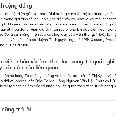
 ích cộng đồng
 cắm cột điện gần sát nhà tôi (khoảng cách 0,1 m) là rất nguy hiểm
nh mạng gia đình tôi nếu có sự cố điện xảy ra, nhất là khi thời tiết thấ
ã gởi đơn yêu cầu đến nhiều cơ quan chức năng có liên quan nhưng v
quyết thoả đáng. Hiện gia đình tôi rất lo lắng khi dây điện kéo ngang
o đó là sự nhằng nhện của các loại dây cáp viễn thông…”. Đây là m
 từ đơn yêu cầu của bà Huỳnh Thị Nguyệt, ngụ số 195/10 đường Phan 
ng 7, TP Cà Mau.
ụ việc nhận và làm thất lạc bằng Tổ quốc ghi
ý các cá nhân liên quan
 nhận hộ bằng Tổ quốc ghi công và bị thất lạc ở xã Hồ Thị Kỷ, huyện 
rao đổi với phóng viên Báo Cà Mau, ông Nguyễn Văn Hội, Chủ tịch U
 đã xử lý trách nhiệm các cá nhân có liên quan theo trình tự và bằng h
năng trả lời