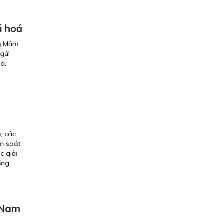
i hoá
ng Mầm
gửi
a.
, các
ểm soát
c giải
ống,
 Nam