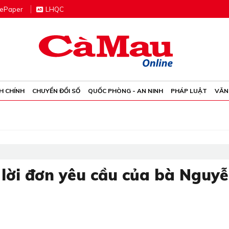
e
P
aper
LHQC
H CHÍNH
CHUYỂN ĐỔI SỐ
QUỐC PHÒNG - AN NINH
PHÁP LUẬT
VĂN
ời đơn yêu cầu của bà Nguyê