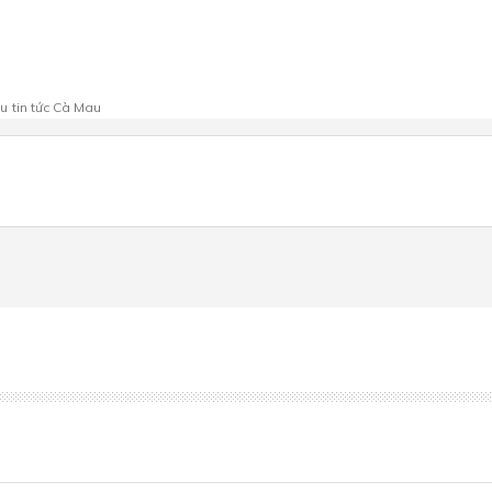
au
tin tức Cà Mau