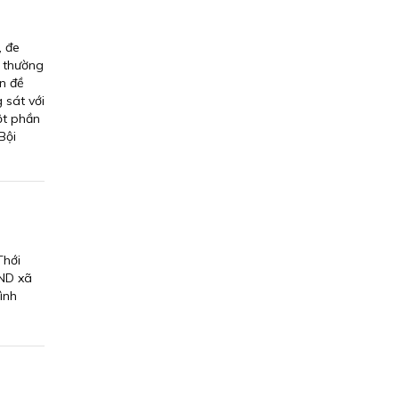
, đe
t thường
ấn đề
 sát với
ột phần
Bội
Thới
BND xã
ình