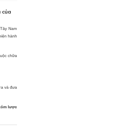
 của
̀n Tây Nam
hiện hành
uộc chữa
ra và đưa
óm lược