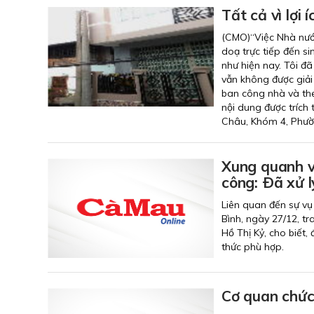
Tất cả vì lợi
(CMO)“Việc Nhà nước
doạ trực tiếp đến si
như hiện nay. Tôi đ
vẫn không được giải 
ban công nhà và the
nội dung được trích
Châu, Khóm 4, Phườ
Xung quanh v
công: Ðã xử l
Liên quan đến sự vụ
Bình, ngày 27/12, t
Hồ Thị Kỷ, cho biết,
thức phù hợp.
Cơ quan chức 