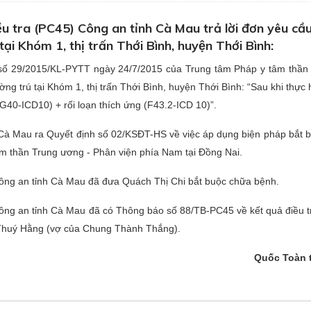
 tra (PC45) Công an tỉnh Cà Mau trả lời đơn yêu cầu
i Khóm 1, thị trấn Thới Bình, huyện Thới Bình:
ần số 29/2015/KL-PYTT ngày 24/7/2015 của Trung tâm Pháp y tâm thâ
g trú tại Khóm 1, thị trấn Thới Bình, huyện Thới Bình: “Sau khi thực 
h (G40-ICD10) + rối loạn thích ứng (F43.2-ICD 10)”.
à Mau ra Quyết định số 02/KSĐT-HS về việc áp dụng biện pháp bắt b
y tâm thần Trung ương - Phân viện phía Nam tại Đồng Nai.
ng an tỉnh Cà Mau đã đưa Quách Thị Chi bắt buộc chữa bệnh.
ng an tỉnh Cà Mau đã có Thông báo số 88/TB-PC45 về kết quả điều t
 Thuý Hằng (vợ của Chung Thành Thắng).
Quốc Toàn t