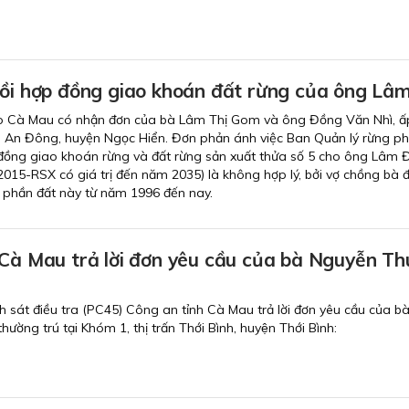
hồi hợp đồng giao khoán đất rừng của ông Lâ
 Cà Mau có nhận đơn của bà Lâm Thị Gom và ông Đồng Văn Nhì, ấ
 An Đông, huyện Ngọc Hiển. Đơn phản ánh việc Ban Quản lý rừng p
 đồng giao khoán rừng và đất rừng sản xuất thửa số 5 cho ông Lâm 
015-RSX có giá trị đến năm 2035) là không hợp lý, bởi vợ chồng bà 
lý phần đất này từ năm 1996 đến nay.
à Mau trả lời đơn yêu cầu của bà Nguyễn Thu
át điều tra (PC45) Công an tỉnh Cà Mau trả lời đơn yêu cầu của ba
̀ng trú tại Khóm 1, thị trấn Thới Bình, huyện Thới Bình: