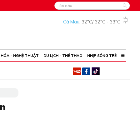
Cà Mau
,
32°C
/
32°C
-
33°C
 HÓA - NGHỆ THUẬT
DU LỊCH - THỂ THAO
NHỊP SỐNG TRẺ
̃n