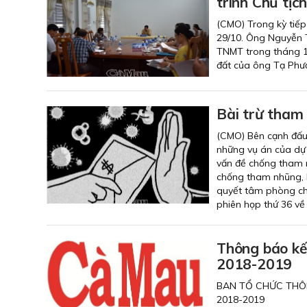
trình Chủ tịc
(CMO) Trong kỳ tiếp
29/10. Ông Nguyễn T
TNMT trong tháng 11
đất của ông Tạ Phư
Bài trừ tham
(CMO) Bên cạnh đấu 
những vụ án của dự 
vấn đề chống tham 
chống tham nhũng, 
quyết tâm phòng chố
phiên họp thứ 36 về
Thông báo kế
2018-2019
BAN TỔ CHỨC THÔ
2018-2019