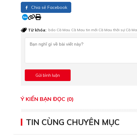
Chia sẻ Facebook
Từ khóa:
báo Cà Mau
Cà Mau
tin mới Cà Mau
thời sự Cà M
Ý KIẾN BẠN ĐỌC (0)
TIN CÙNG CHUYÊN MỤC