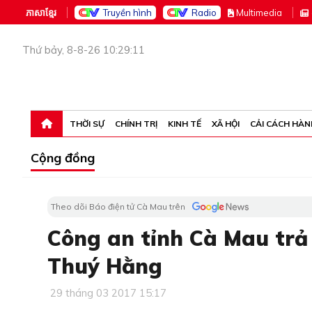
ភាសាខ្មែរ
Truyền hình
Radio
M
ultimedia
Thứ bảy, 8-8-26 10:29:11
THỜI SỰ
CHÍNH TRỊ
KINH TẾ
XÃ HỘI
CẢI CÁCH HÀN
Cộng đồng
Theo dõi Báo điện tử Cà Mau trên
Công an tỉnh Cà Mau trả l
Thuý Hằng
29 tháng 03 2017 15:17