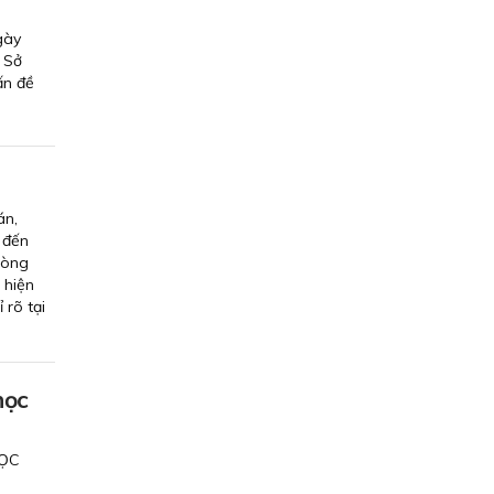
gày
 Sở
ấn đề
án,
 đến
hòng
 hiện
 rõ tại
học
HỌC