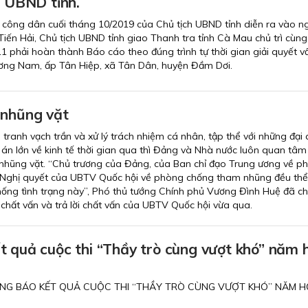
h UBND tỉnh.
 công dân cuối tháng 10/2019 của Chủ tịch UBND tỉnh diễn ra vào n
iến Hải, Chủ tịch UBND tỉnh giao Thanh tra tỉnh Cà Mau chủ trì cùng
 phải hoàn thành Báo cáo theo đúng trình tự thời gian giải quyết v
ơng Nam, ấp Tân Hiệp, xã Tân Dân, huyện Đầm Dơi.
 nhũng vặt
tranh vạch trần và xử lý trách nhiệm cá nhân, tập thể với những đại 
án lớn về kinh tế thời gian qua thì Đảng và Nhà nước luôn quan tâm
nhũng vặt. “Chủ trương của Đảng, của Ban chỉ đạo Trung ương về p
Nghị quyết của UBTV Quốc hội về phòng chống tham nhũng đều thể
ng tình trạng này”, Phó thủ tướng Chính phủ Vương Đình Huệ đã chỉ
 chất vấn và trả lời chất vấn của UBTV Quốc hội vừa qua.
t quả cuộc thi “Thầy trò cùng vượt khó” năm 
NG BÁO KẾT QUẢ CUỘC THI “THẦY TRÒ CÙNG VƯỢT KHÓ” NĂM 