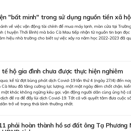
ện "bất minh" trong sử dụng nguồn tiền xã hộ
ánh về việc vận động tài chính để mua máy lạnh, màn cửa tại Trườ
ình ( huyện Thới Bình) mà báo Cà Mau tiếp nhận từ nguồn tin bạn đọc 
iám hiệu nhà trường cho biết sự việc xảy ra năm học 2022-2023 đã qu
y tế hộ gia đình chưa được thực hiện nghiêm
ua, kể từ đợt bùng phát dịch Covid-19 lần thứ 4 (ngày 27/4) đến nay
h Cà Mau đã tăng cường lực lượng, một mặt ngày đêm chốt chặn, ki
 mặt khác không ngừng kêu gọi, vận động người dân cùng ủng hộ cá
ịch đề ra để đẩy lùi dịch Covid-19. Tất cả với quyết tâm đưa cuộc s
dân trở về trạng thái bình thường nhất.
11 phải hoàn thành hồ sơ đất ông Tạ Phương