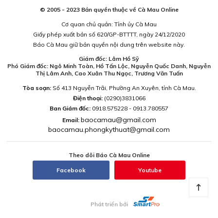
© 2005 - 2023 Bản quyền thuộc về Cà Mau Online
Cơ quan chủ quản: Tỉnh ủy Cà Mau
Giấy phép xuất bản số 620/GP-BTTTT, ngày 24/12/2020
Báo Cà Mau giữ bản quyền nội dung trên website này.
Giám đốc: Lâm Hồ Sỹ
Phó Giám đốc: Ngô Minh Toàn, Hồ Tấn Lộc, Nguyễn Quốc Danh, Nguyễn
Thị Lâm Anh, Cao Xuân Thu Ngọc, Trương Văn Tuấn
Tòa soạn:
Số 413 Nguyễn Trãi, Phường An Xuyên, tỉnh Cà Mau.
Điện thoại:
(0290)3831066
Ban Giám đốc:
0918.575228 - 0913.780557
baocamau@gmail.com
Email:
baocamau.phongkythuat@gmail.com
Theo dõi Báo Cà Mau Online
Facebook
Youtube
Phát triển bởi