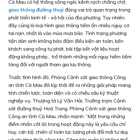
Cà Mau có hệ thống sông ngòi, kênh rạch chằng chịt,
giao thông đường thuỷ
đóng vai trò quan trọng trong
phát triển kinh tế - xã hội của địa phương. Tuy nhiên,
đây cũng là loại hình giao thông tiềm ẩn nhiều nguy cơ
tai nạn, nhất là vào mùa mưa bão. Tình trạng phương
tiện dân sinh không bảo đảm điều kiện an toàn, bến
khách sang sông tự phát, bãi tập kết vật liệu hoạt
động không phép... trở thành những mối nguy hiểm tiềm
tàng đối với người tham gia lưu thông.
Trước tình hình đó, Phòng Cảnh sát giao thông Công
an tỉnh Cà Mau đã kịp thời đề ra những giải pháp mang
tính chiến lược, toàn diện và có chiều sâu kỹ thuật
nghiệp vụ. Thượng tá Lý Văn Hải, Trưởng trạm Cảnh
sát đường thuỷ Hoà Trung, Phòng Cảnh sát giao thông
Công an tỉnh Cà Mau, nhấn mạnh: “Một trong những
điểm nhấn cốt lõi trong hoạt động này là yêu cầu chỉ
huy, cán bộ, chiến sĩ toàn lực lượng phải đổi mới tư duy
và phương thức công tác. Công tác quản lý không thể