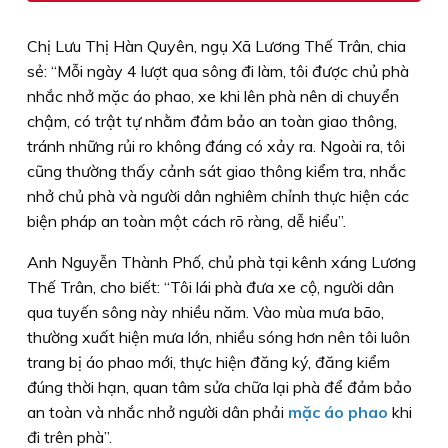
Chị Lưu Thị Hàn Quyên, ngụ Xã Lương Thế Trân, chia
sẻ: “Mỗi ngày 4 lượt qua sông đi làm, tôi được chủ phà
nhắc nhở mặc áo phao, xe khi lên phà nên di chuyển
chậm, có trật tự nhằm đảm bảo an toàn giao thông,
tránh những rủi ro không đáng có xảy ra. Ngoài ra, tôi
cũng thường thấy cảnh sát giao thông kiểm tra, nhắc
nhở chủ phà và người dân nghiêm chỉnh thực hiện các
biện pháp an toàn một cách rõ ràng, dễ hiểu”.
Anh Nguyễn Thành Phố, chủ phà tại kênh xáng Lương
Thế Trân, cho biết: “Tôi lái phà đưa xe cộ, người dân
qua tuyến sông này nhiều năm. Vào mùa mưa bão,
thường xuất hiện mưa lớn, nhiều sóng hơn nên tôi luôn
trang bị áo phao mới, thực hiện đăng ký, đăng kiểm
đúng thời hạn, quan tâm sửa chữa lại phà để đảm bảo
an toàn và nhắc nhở người dân phải
mặc áo phao
khi
đi trên phà”.