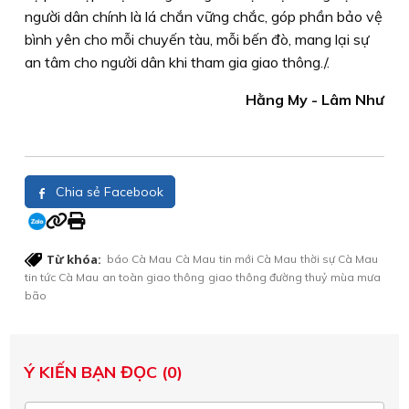
người dân chính là lá chắn vững chắc, góp phần bảo vệ
bình yên cho mỗi chuyến tàu, mỗi bến đò, mang lại sự
an tâm cho người dân khi tham gia giao thông./.
Hằng My - Lâm Như
Chia sẻ Facebook
Từ khóa:
báo Cà Mau
Cà Mau
tin mới Cà Mau
thời sự Cà Mau
tin tức Cà Mau
an toàn giao thông
giao thông đường thuỷ
mùa mưa
bão
Ý KIẾN BẠN ĐỌC (0)