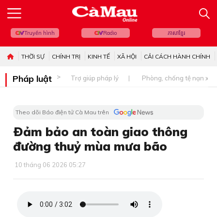
Truyền hình
Radio
ភាសាខ្មែរ
THỜI SỰ
CHÍNH TRỊ
KINH TẾ
XÃ HỘI
CẢI CÁCH HÀNH CHÍNH
Pháp luật
Trợ giúp pháp lý
Phòng, chống tệ nạn xã 
Theo dõi Báo điện tử Cà Mau trên
Ðảm bảo an toàn giao thông
đường thuỷ mùa mưa bão
10 tháng 06 2026 05:27