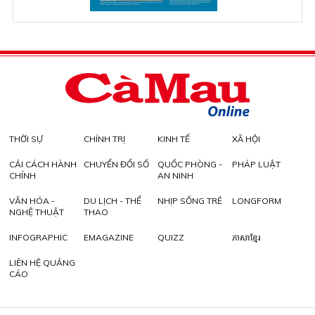
THỜI SỰ
CHÍNH TRỊ
KINH TẾ
XÃ HỘI
CẢI CÁCH HÀNH
CHUYỂN ĐỔI SỐ
QUỐC PHÒNG -
PHÁP LUẬT
CHÍNH
AN NINH
VĂN HÓA -
DU LỊCH - THỂ
NHỊP SỐNG TRẺ
LONGFORM
NGHỆ THUẬT
THAO
INFOGRAPHIC
EMAGAZINE
QUIZZ
ភាសាខ្មែរ
LIÊN HỆ QUẢNG
CÁO