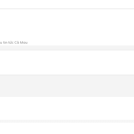
au
tin tức Cà Mau