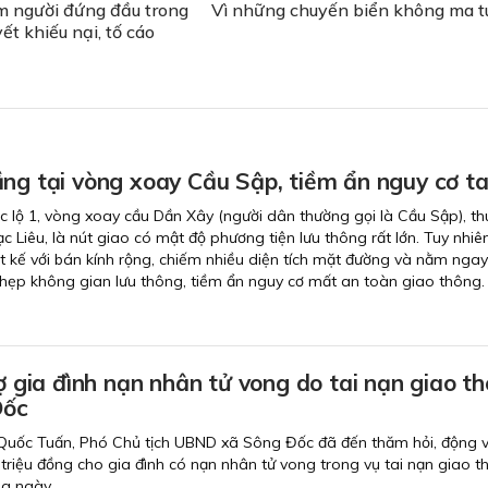
m người đứng đầu trong
Vì những chuyến biển không ma t
yết khiếu nại, tố cáo
ng tại vòng xoay Cầu Sập, tiềm ẩn nguy cơ ta
 lộ 1, vòng xoay cầu Dần Xây (người dân thường gọi là Cầu Sập), th
Liêu, là nút giao có mật độ phương tiện lưu thông rất lớn. Tuy nhiên
t kế với bán kính rộng, chiếm nhiều diện tích mặt đường và nằm nga
hẹp không gian lưu thông, tiềm ẩn nguy cơ mất an toàn giao thông.
rợ gia đình nạn nhân tử vong do tai nạn giao t
Đốc
 Quốc Tuấn, Phó Chủ tịch UBND xã Sông Đốc đã đến thăm hỏi, động v
2 triệu đồng cho gia đình có nạn nhân tử vong trong vụ tai nạn giao 
ng ngày.