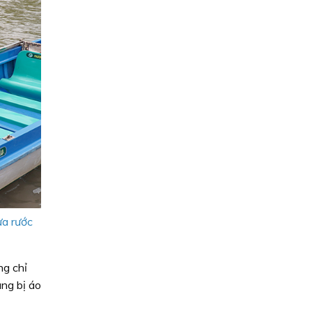
ưa rước
ng chỉ
ang bị áo