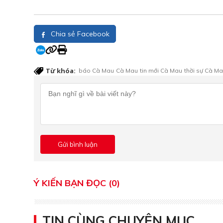
Chia sẻ Facebook
Từ khóa:
báo Cà Mau
Cà Mau
tin mới Cà Mau
thời sự Cà M
Ý KIẾN BẠN ĐỌC (0)
TIN CÙNG CHUYÊN MỤC