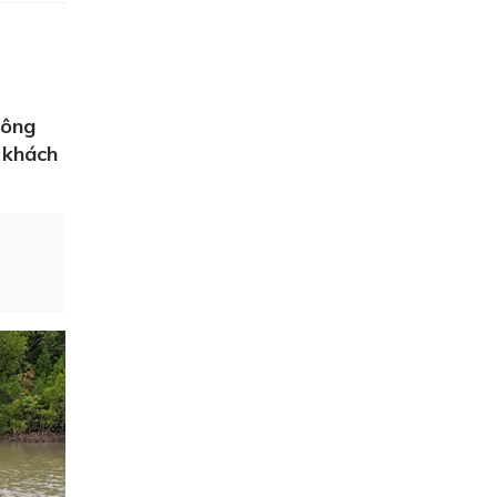
hông
c khách