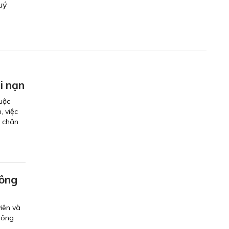
uý
i nạn
uộc
, việc
y chân
hông
iên và
thông