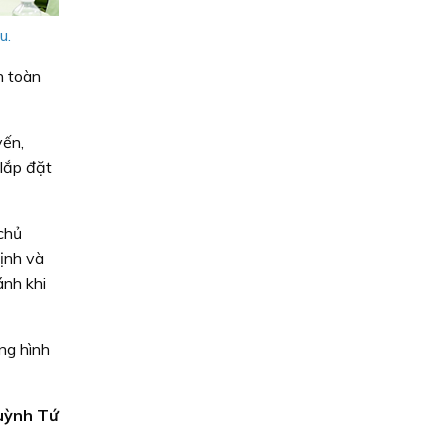
u.
n toàn
yến,
 lắp đặt
chủ
ịnh và
ánh khi
ng hình
uỳnh Tứ