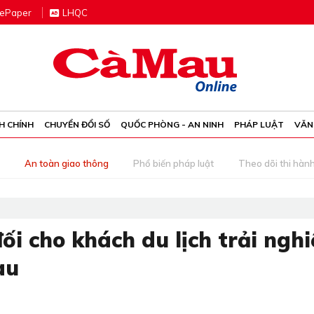
e
P
aper
LHQC
H CHÍNH
CHUYỂN ĐỔI SỐ
QUỐC PHÒNG - AN NINH
PHÁP LUẬT
VĂN
An toàn giao thông
Phổ biến pháp luật
Theo dõi thi hàn
i cho khách du lịch trải ngh
au