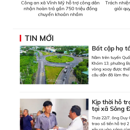
Công an xã Vĩnh Mỹ hỗ trợ công dân
Trách nhiệ
nhận hoàn trả gần 750 triệu đồng
giải qu
chuyển khoản nhầm
TIN MỚI
Bất cập hạ tầ
Nằm trên tuyến Quốc
Khóm 13, phường Bạc 
vòng xoay được thiế
cầu dẫn đã làm thu 
Kịp thời hỗ t
tại xã Sông 
Trưa 22/7, ông Duy
trao số tiền hỗ trợ 
xảy ra vào sáng cù