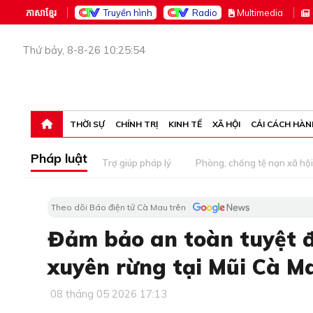
ភាសាខ្មែរ
Truyền hình
Radio
M
ultimedia
Thứ bảy, 8-8-26 10:25:54
THỜI SỰ
CHÍNH TRỊ
KINH TẾ
XÃ HỘI
CẢI CÁCH HÀN
Pháp luật
Trợ giúp pháp lý
Phòng, chống tệ nạn xã hội
Theo dõi Báo điện tử Cà Mau trên
Đảm bảo an toàn tuyệt đố
xuyên rừng tại Mũi Cà M
08 tháng 05 2026 17:13