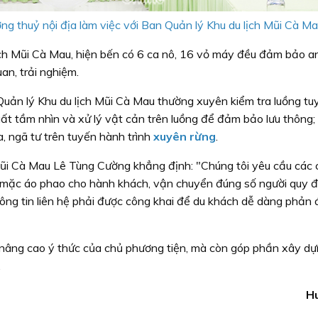
ng thuỷ nội địa làm việc với Ban Quản lý Khu du lịch Mũi Cà Ma
ch Mũi Cà Mau, hiện bến có 6 ca nô, 16 vỏ máy đều đảm bảo a
n, trải nghiệm.
Quản lý Khu du lịch Mũi Cà Mau thường xuyên kiểm tra luồng tu
ất tầm nhìn và xử lý vật cản trên luồng để đảm bảo lưu thông;
a, ngã tư trên tuyến hành trình
xuyên rừng
.
ũi Cà Mau Lê Tùng Cường khẳng định: "Chúng tôi yêu cầu các 
ệc mặc áo phao cho hành khách, vận chuyển đúng số người quy đ
thông tin liên hệ phải được công khai để du khách dễ dàng phản 
 nâng cao ý thức của chủ phương tiện, mà còn góp phần xây dự
.
H