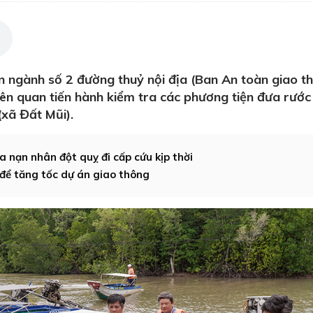
n ngành số 2 đường thuỷ nội địa (Ban An toàn giao t
liên quan tiến hành kiểm tra các phương tiện đưa rướ
(xã Đất Mũi).
 nạn nhân đột quỵ đi cấp cứu kịp thời
để tăng tốc dự án giao thông