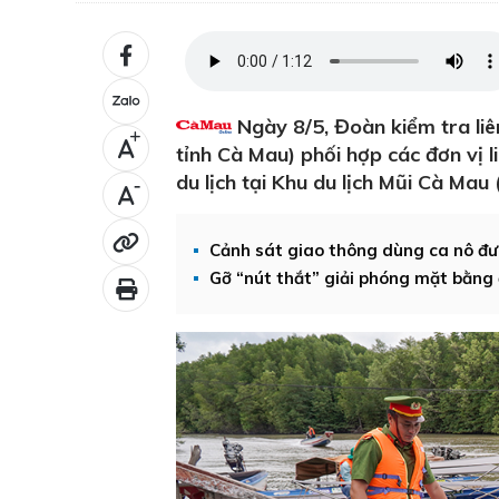
Ngày 8/5, Đoàn kiểm tra liê
+
tỉnh Cà Mau) phối hợp các đơn vị 
du lịch tại Khu du lịch Mũi Cà Mau 
-
Cảnh sát giao thông dùng ca nô đưa
Gỡ “nút thắt” giải phóng mặt bằng 