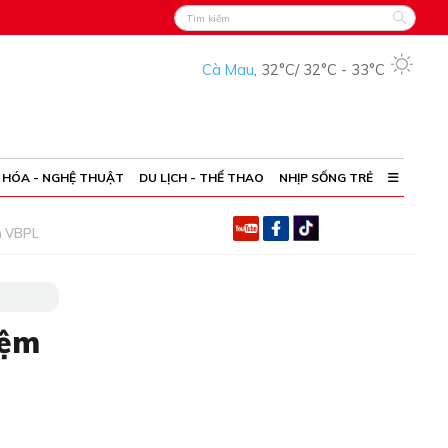
Cà Mau
,
32°C
/
32°C
-
33°C
 HÓA - NGHỆ THUẬT
DU LỊCH - THỂ THAO
NHỊP SỐNG TRẺ
h VBPL
iệm