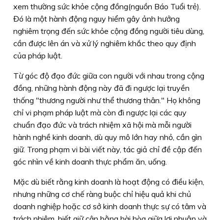
xem thường sức khỏe cộng đồng(nguồn Báo Tuổi trẻ).
Đó là một hành động nguy hiểm gây ảnh hưởng
nghiêm trọng đến sức khỏe cộng đồng người tiêu dùng,
cần được lên án và xử lý nghiêm khắc theo quy định
của pháp luật.
Từ góc độ đạo đức giữa con người với nhau trong cộng
đồng, những hành động này đã đi ngược lại truyền
thống "thương người như thể thương thân." Họ không
chỉ vi phạm pháp luật mà còn đi ngược lại các quy
chuẩn đạo đức và trách nhiệm xã hội mà mỗi người
hành nghề kinh doanh, dù quy mô lớn hay nhỏ, cần gìn
giữ. Trong phạm vi bài viết này, tác giả chỉ đề cập đến
góc nhìn về kinh doanh thực phẩm ăn, uống.
Mặc dù biết rằng kinh doanh là hoạt động có điều kiện,
nhưng những cơ chế ràng buộc chỉ hiệu quả khi chủ
doanh nghiệp hoặc cơ sở kinh doanh thực sự có tâm và
trách nhiệm, biết giữ cân bằng hài hòa giữa lợi nhuận và