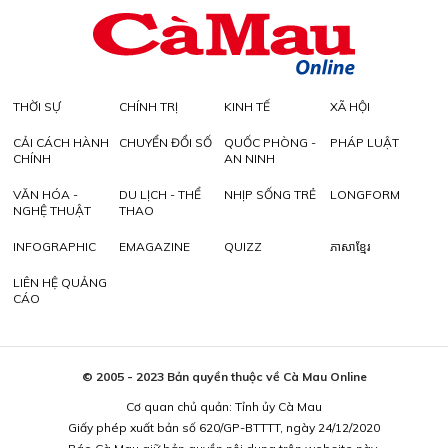
THỜI SỰ
CHÍNH TRỊ
KINH TẾ
XÃ HỘI
CẢI CÁCH HÀNH
CHUYỂN ĐỔI SỐ
QUỐC PHÒNG -
PHÁP LUẬT
CHÍNH
AN NINH
VĂN HÓA -
DU LỊCH - THỂ
NHỊP SỐNG TRẺ
LONGFORM
NGHỆ THUẬT
THAO
INFOGRAPHIC
EMAGAZINE
QUIZZ
ភាសាខ្មែរ
LIÊN HỆ QUẢNG
CÁO
© 2005 - 2023 Bản quyền thuộc về Cà Mau Online
Cơ quan chủ quản: Tỉnh ủy Cà Mau
Giấy phép xuất bản số 620/GP-BTTTT, ngày 24/12/2020