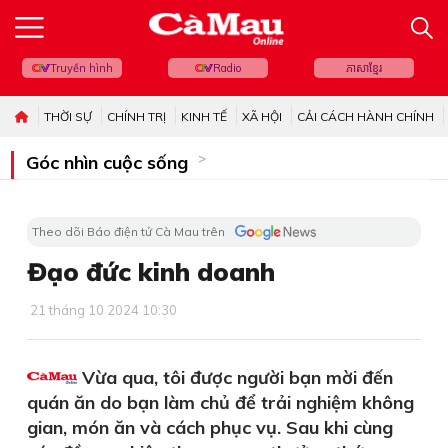
Truyền hình
Radio
ភាសាខ្មែរ
THỜI SỰ
CHÍNH TRỊ
KINH TẾ
XÃ HỘI
CẢI CÁCH HÀNH CHÍNH
Góc nhìn cuộc sống
Theo dõi Báo điện tử Cà Mau trên
Đạo đức kinh doanh
21 tháng 10 2024 10:30
Vừa qua, tôi được người bạn mời đến
quán ăn do bạn làm chủ để trải nghiệm không
gian, món ăn và cách phục vụ. Sau khi cùng