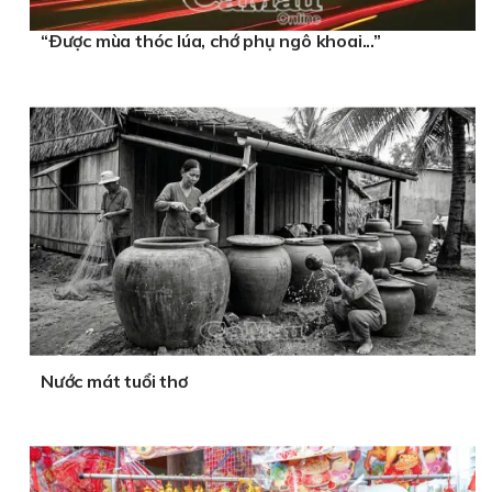
“Ðược mùa thóc lúa, chớ phụ ngô khoai...”
Nước mát tuổi thơ