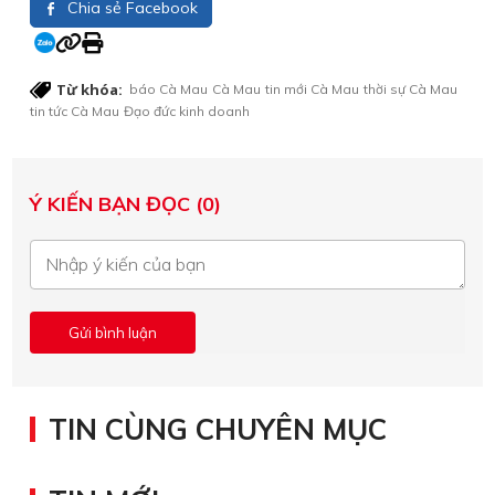
Chia sẻ Facebook
Từ khóa:
báo Cà Mau
Cà Mau
tin mới Cà Mau
thời sự Cà Mau
tin tức Cà Mau
Đạo đức kinh doanh
Ý KIẾN BẠN ĐỌC (0)
TIN CÙNG CHUYÊN MỤC