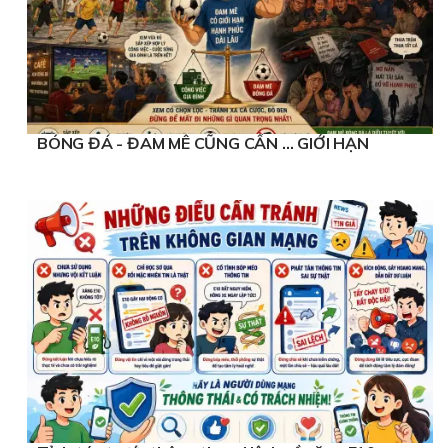
BÓNG ĐÁ - ĐAM MÊ CŨNG CẦN … GIỚI HẠN