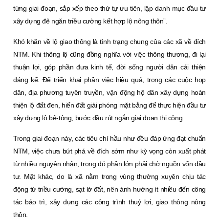
từng giai đoạn, sắp xếp theo thứ tự ưu tiên, lập danh mục đầu tư
xây dựng đê ngăn triều cường kết hợp lộ nông thôn”.
Khó khăn về lộ giao thông là tình trạng chung của các xã về đích
NTM. Khi thông lộ cũng đồng nghĩa với việc thông thương, đi lại
thuận lợi, góp phần đưa kinh tế, đời sống người dân cải thiện
đáng kể. Ðể triển khai phần việc hiệu quả, trong các cuộc họp
dân, địa phương tuyên truyền, vận động hộ dân xây dựng hoàn
thiện lộ đất đen, hiến đất giải phóng mặt bằng để thực hiện đầu tư
xây dựng lộ bê-tông, bước đầu rút ngắn giai đoạn thi công.
Trong giai đoạn này, các tiêu chí hầu như đều đáp ứng đạt chuẩn
NTM, việc chưa bứt phá về đích sớm như kỳ vọng còn xuất phát
từ nhiều nguyên nhân, trong đó phần lớn phải chờ nguồn vốn đầu
tư. Mặt khác, do là xã nằm trong vùng thường xuyên chịu tác
động từ triều cường, sạt lở đất, nên ảnh hưởng ít nhiều đến công
tác bảo trì, xây dựng các công trình thuỷ lợi, giao thông nông
thôn.