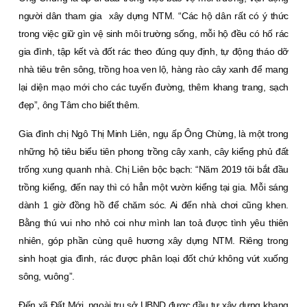
người dân tham gia xây dựng NTM. “Các hộ dân rất có ý thức
trong việc giữ gìn vệ sinh môi trường sống, mỗi hộ đều có hố rác
gia đình, tập kết và đốt rác theo đúng quy định, tự động tháo dỡ
nhà tiêu trên sông, trồng hoa ven lộ, hàng rào cây xanh để mang
lại diện mạo mới cho các tuyến đường, thêm khang trang, sạch
đẹp”, ông Tâm cho biết thêm.
Gia đình chị Ngô Thị Minh Liên, ngụ ấp Ông Chừng, là một trong
những hộ tiêu biểu tiên phong trồng cây xanh, cây kiểng phủ đất
trống xung quanh nhà. Chị Liên bộc bạch: “Năm 2019 tôi bắt đầu
trồng kiểng, đến nay thì có hẳn một vườn kiểng tại gia. Mỗi sáng
dành 1 giờ đồng hồ để chăm sóc. Ai đến nhà chơi cũng khen.
Bằng thú vui nho nhỏ coi như mình lan toả được tình yêu thiên
nhiên, góp phần cùng quê hương xây dựng NTM. Riêng trong
sinh hoạt gia đình, rác được phân loại đốt chứ không vứt xuống
sông, vuông”.
Ðến xã Ðất Mới, ngoài trụ sở UBND được đầu tư xây dựng khang