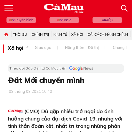
Truyền hình
Radio
ភាសាខ្មែរ
THỜI SỰ
CHÍNH TRỊ
KINH TẾ
XÃ HỘI
CẢI CÁCH HÀNH CHÍNH
Xã hội
Giáo dục
Nông thôn - Đô thị
Chung tay 
Theo dõi Báo điện tử Cà Mau trên
Ðất Mới chuyển mình
09 tháng 09 2021 10:40
(CMO) Dù gặp nhiều trở ngại do ảnh
hưởng chung của đại dịch Covid-19, nhưng với
tinh thần đoàn kết, nhất trí trong những phần