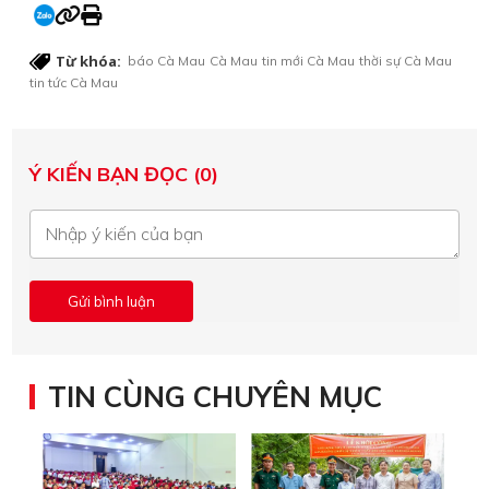
Từ khóa:
báo Cà Mau
Cà Mau
tin mới Cà Mau
thời sự Cà Mau
tin tức Cà Mau
Ý KIẾN BẠN ĐỌC (0)
TIN CÙNG CHUYÊN MỤC