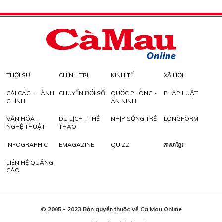
THỜI SỰ
CHÍNH TRỊ
KINH TẾ
XÃ HỘI
CẢI CÁCH HÀNH
CHUYỂN ĐỔI SỐ
QUỐC PHÒNG -
PHÁP LUẬT
CHÍNH
AN NINH
VĂN HÓA -
DU LỊCH - THỂ
NHỊP SỐNG TRẺ
LONGFORM
NGHỆ THUẬT
THAO
INFOGRAPHIC
EMAGAZINE
QUIZZ
ភាសាខ្មែរ
LIÊN HỆ QUẢNG
CÁO
© 2005 - 2023 Bản quyền thuộc về Cà Mau Online