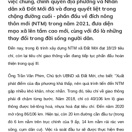
việc chung, chính quyền địa phương và Nhân
dân xã Ðất Mới đã và đang quyết liệt trong
chặng đường cuối - phấn đấu về đích nông
thôn mới (NTM) trong năm 2021, đưa diện
mạo xã lên tầm cao mới, cùng với đó là những
thay đổi trong đời sống người dân.
Đến nay, trong lộ trình xây dựng NTM xã Ðất Mới đạt 18/19 tiêu
chí, còn lại tiêu chí giao thông vẫn đang tiếp tục phấn đấu hoàn
thiện trong quý III.
Ông Trần Văn Phim, Chủ tịch UBND xã Ðất Mới, cho biết: “Xuất
phát điểm của địa phương khá thấp, nên quá trình tiến đến NTM
gặp nhiều khó khăn, nhọc nhằn. Trong đó, tiêu chí về giao thông
phải đi chậm từng bước. Năm 2018, chỉ có 40/106 km lộ giao
thông được bê-tông hoá, nhựa hoá đạt tiêu chí. Ðến năm 2020
mở rộng 86/106 km. Hiện tại, còn 20 km đường cần đầu tư (trong
đó 6 km nằm trên trục chính của 9 ấp, 14 km nằm rải rác ven
sông, cụm dân cư). Việc rà soát đầu tư sẽ được thực hiện theo