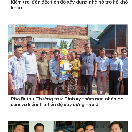
Kiểm tra, đôn đốc tiến độ xây dựng nhà hỗ trợ hộ khó
khăn
Phó Bí thư Thường trực Tỉnh uỷ thăm nạn nhân da
cam và kiểm tra tiến độ xây dựng nhà ở