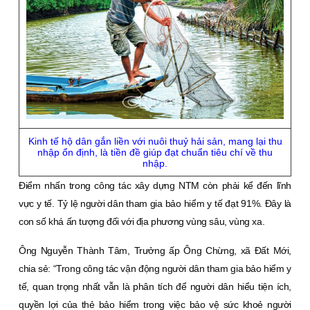
Kinh tế hộ dân gắn liền với nuôi thuỷ hải sản, mang lại thu
nhập ổn định, là tiền đề giúp đạt chuẩn tiêu chí về thu
nhập.
Ðiểm nhấn trong công tác xây dựng NTM còn phải kể đến lĩnh
vực y tế. Tỷ lệ người dân tham gia bảo hiểm y tế đạt 91%. Ðây là
con số khá ấn tượng đối với địa phương vùng sâu, vùng xa.
Ông Nguyễn Thành Tâm, Trưởng ấp Ông Chừng, xã Ðất Mới,
chia sẻ: “Trong công tác vận động người dân tham gia bảo hiểm y
tế, quan trọng nhất vẫn là phân tích để người dân hiểu tiện ích,
quyền lợi của thẻ bảo hiểm trong việc bảo vệ sức khoẻ người