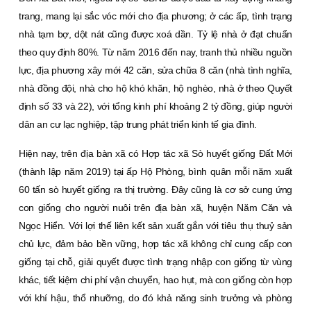
trang, mang lại sắc vóc mới cho địa phương; ở các ấp, tình trạng
nhà tạm bợ, dột nát cũng được xoá dần. Tỷ lệ nhà ở đạt chuẩn
theo quy định 80%. Từ năm 2016 đến nay, tranh thủ nhiều nguồn
lực, địa phương xây mới 42 căn, sửa chữa 8 căn (nhà tình nghĩa,
nhà đồng đội, nhà cho hộ khó khăn, hộ nghèo, nhà ở theo Quyết
định số 33 và 22), với tổng kinh phí khoảng 2 tỷ đồng, giúp người
dân an cư lạc nghiệp, tập trung phát triển kinh tế gia đình.
Hiện nay, trên địa bàn xã có Hợp tác xã Sò huyết giống Ðất Mới
(thành lập năm 2019) tại ấp Hộ Phòng, bình quân mỗi năm xuất
60 tấn sò huyết giống ra thị trường. Ðây cũng là cơ sở cung ứng
con giống cho người nuôi trên địa bàn xã, huyện Năm Căn và
Ngọc Hiển. Với lợi thế liên kết sản xuất gắn với tiêu thụ thuỷ sản
chủ lực, đảm bảo bền vững, hợp tác xã không chỉ cung cấp con
giống tại chỗ, giải quyết được tình trạng nhập con giống từ vùng
khác, tiết kiệm chi phí vận chuyển, hao hụt, mà con giống còn hợp
với khí hậu, thổ nhưỡng, do đó khả năng sinh trưởng và phòng