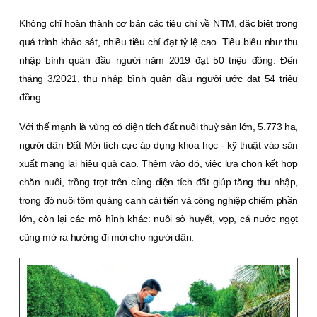
Không chỉ hoàn thành cơ bản các tiêu chí về NTM, đặc biệt trong
quá trình khảo sát, nhiều tiêu chí đạt tỷ lệ cao. Tiêu biểu như thu
nhập bình quân đầu người năm 2019 đạt 50 triệu đồng. Ðến
tháng 3/2021, thu nhập bình quân đầu người ước đạt 54 triệu
đồng.
Với thế mạnh là vùng có diện tích đất nuôi thuỷ sản lớn, 5.773 ha,
người dân Ðất Mới tích cực áp dụng khoa học - kỹ thuật vào sản
xuất mang lại hiệu quả cao. Thêm vào đó, việc lựa chọn kết hợp
chăn nuôi, trồng trọt trên cùng diện tích đất giúp tăng thu nhập,
trong đó nuôi tôm quảng canh cải tiến và công nghiệp chiếm phần
lớn, còn lại các mô hình khác: nuôi sò huyết, vọp, cá nước ngọt
cũng mở ra hướng đi mới cho người dân.