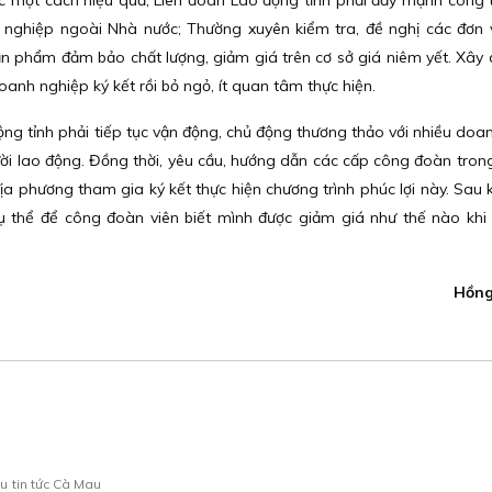
tác một cách hiệu quả, Liên đoàn Lao động tỉnh phải đẩy mạnh công 
nh nghiệp ngoài Nhà nước; Thường xuyên kiểm tra, đề nghị các đơn 
ản phẩm đảm bảo chất lượng, giảm giá trên cơ sở giá niêm yết. Xây
anh nghiệp ký kết rồi bỏ ngỏ, ít quan tâm thực hiện.
ộng tỉnh phải tiếp tục vận động, chủ động thương thảo với nhiều doa
ời lao động. Đồng thời, yêu cầu, hướng dẫn các cấp công đoàn trong 
a phương tham gia ký kết thực hiện chương trình phúc lợi này. Sau kh
cụ thể để công đoàn viên biết mình được giảm giá như thế nào kh
Hồng
au
tin tức Cà Mau