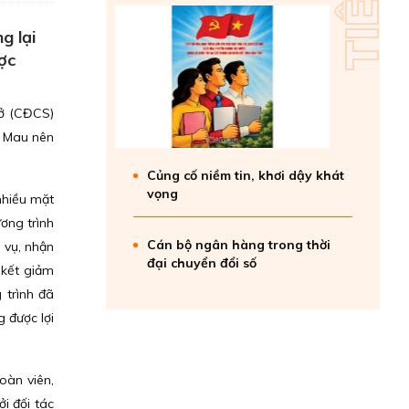
g lại
ợc
ở (CĐCS)
à Mau nên
Củng cố niềm tin, khơi dậy khát
vọng
nhiều mặt
ương trình
Cán bộ ngân hàng trong thời
 vụ, nhận
đại chuyển đổi số
 kết giảm
 trình đã
g được lợi
oàn viên,
i đối tác