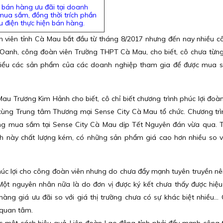
 bán hàng ưu đãi tại doanh
 mua sắm, đồng thời trích phần
 điện thực hiện bán hàng.
n viên tỉnh Cà Mau bắt đầu từ tháng 8/2017 nhưng đến nay nhiều 
ố Oanh, công đoàn viên Trường THPT Cà Mau, cho biết, cô chưa từn
m hiểu các sản phẩm của các doanh nghiệp tham gia để được mua
u Trương Kim Hảnh cho biết, cô chỉ biết chương trình phúc lợi đoà
cùng Trung tâm Thương mại Sense City Cà Mau tổ chức. Chương trì
ng mua sắm tại Sense City Cà Mau dịp Tết Nguyên đán vừa qua. T
h này chất lượng kém, có những sản phẩm giá cao hơn nhiều so vớ
 phúc lợi cho công đoàn viên nhưng do chưa đẩy mạnh tuyên truyền n
 Một nguyên nhân nữa là do đơn vị được ký kết chưa thấy được hiệ
àng giá ưu đãi so với giá thị trường chưa có sự khác biệt nhiều...
c quan tâm.