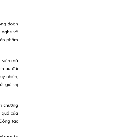
công đoàn
g nghe về
 sản phẩm
n viên mà
nh ưu đãi
uy nhiên,
i giá thị
ên chương
u quả của
 Công tác