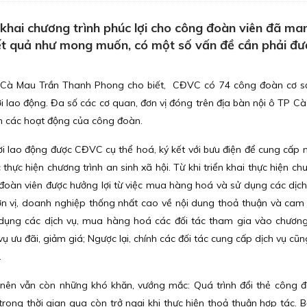
hai chương trình phúc lợi cho công đoàn viên đã man
kết quả như mong muốn, có một số vấn đề cần phải đư
h Cà Mau Trần Thanh Phong cho biết, CĐVC có 74 công đoàn cơ s
ời lao động. Đa số các cơ quan, đơn vị đóng trên địa bàn nội ô TP C
iện các hoạt động của công đoàn.
ời lao động được CĐVC cụ thể hoá, ký kết với bưu điện để cung cấp 
thực hiện chương trình an sinh xã hội. Từ khi triển khai thực hiện ch
 đoàn viên được hưởng lợi từ việc mua hàng hoá và sử dụng các dịch
 đơn vị, doanh nghiệp thống nhất cao về nội dung thoả thuận và cam
 dụng các dịch vụ, mua hàng hoá các đối tác tham gia vào chương
ụ ưu đãi, giảm giá; Ngược lại, chính các đối tác cung cấp dịch vụ cũn
.
h nên vẫn còn những khó khăn, vướng mắc: Quá trình đổi thẻ công đ
ong thời gian qua còn trở ngại khi thực hiện thoả thuận hợp tác. Bở