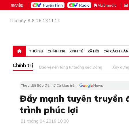
ភាសាខ្មែរ
Truyền hình
Radio
M
ultimedia
Thứ bảy, 8-8-26 13:11:14
THỜI SỰ
CHÍNH TRỊ
KINH TẾ
XÃ HỘI
CẢI CÁCH HÀN
Chính trị
Bảo vệ nền tảng tư tưởng của Đảng
Xây dựn
Theo dõi Báo điện tử Cà Mau trên
Đẩy mạnh tuyên truyền đ
trình phúc lợi
01 tháng 04 2019 10:00