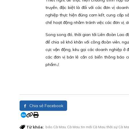
Thiết nghĩ, để thực hiện chương trình hợp 
truyền, đặc biệt là đối với các đơn vị doa
nghiệp thực hiện đúng cam kết, cung cấp s
chế hoạt động nhằm tránh việc các đơn vị, do
Song song đó, thời gian tới Liên đoàn Lao đ
để chia sẻ khó khăn với công đoàn viên, ngư
cực vận động, kêu gọi các doanh nghiệp ở đị
các đơn vị bán lẻ cần có biển thông báo 
phẩm./.
Chia sẻ Facebook
Từ khóa:
báo Cà Mau
Cà Mau
tin mới Cà Mau
thời sự Cà M