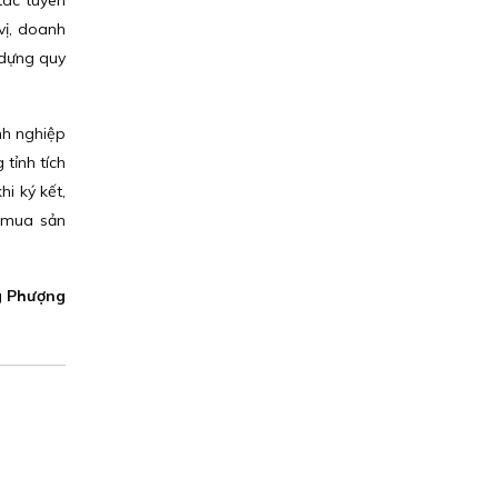
tác tuyên
vị, doanh
 dựng quy
nh nghiệp
tỉnh tích
i ký kết,
i mua sản
 Phượng