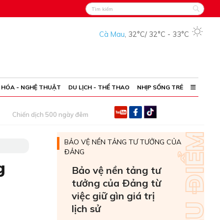
Cà Mau
,
32°C
/
32°C
-
33°C
 HÓA - NGHỆ THUẬT
DU LỊCH - THỂ THAO
NHỊP SỐNG TRẺ
Chiến dịch 500 ngày đêm
BẢO VỆ NỀN TẢNG TƯ TƯỞNG CỦA
ĐẢNG
g
Bảo vệ nền tảng tư
tưởng của Ðảng từ
việc giữ gìn giá trị
lịch sử