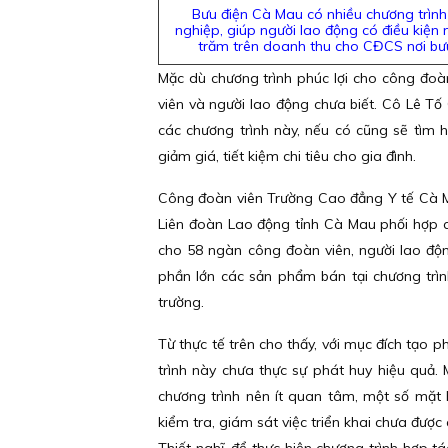
Bưu điện Cà Mau có nhiều chương trình
nghiệp, giúp người lao động có điều kiện
trăm trên doanh thu cho CĐCS nơi bưu
Mặc dù chương trình phúc lợi cho công đoà
viên và người lao động chưa biết. Cô Lê T
các chương trình này, nếu có cũng sẽ tì
giảm giá, tiết kiệm chi tiêu cho gia đình.
Công đoàn viên Trường Cao đẳng Y tế Cà Ma
Liên đoàn Lao động tỉnh Cà Mau phối hợp 
cho 58 ngàn công đoàn viên, người lao độ
phần lớn các sản phẩm bán tại chương trìn
trường.
Từ thực tế trên cho thấy, với mục đích tạo
trình này chưa thực sự phát huy hiệu quả.
chương trình nên ít quan tâm, một số mặt h
kiểm tra, giám sát việc triển khai chưa đượ