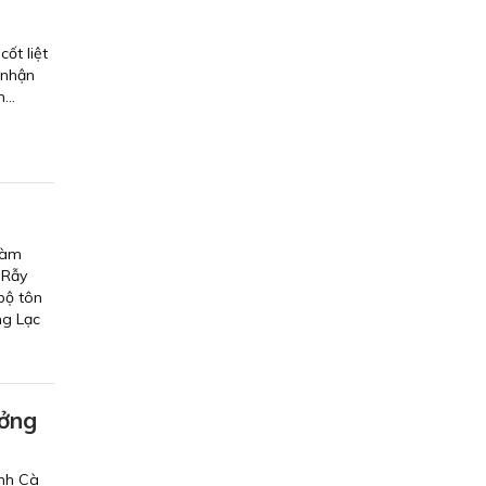
ốt liệt
 nhận
...
làm
 Rẫy
bộ tôn
ng Lạc
ưởng
ỉnh Cà