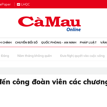
e
P
aper
LHQC
H CHÍNH
CHUYỂN ĐỔI SỐ
QUỐC PHÒNG - AN NINH
PHÁP LUẬT
VĂN
g Đảng
Năm tháng không quên
Đưa Nghị quyết vào cuộc sống
ến công đoàn viên các chươn