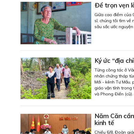
Ðể trọn vẹn l
Giữa cao điểm của C
sĩ, chúng tôi tìm 
sâu sắc ước nguyện 
Ký ức “địa ch
Từng công tác ở Văn
nhân chứng tháp tùn
Mới - kênh Tư Mầu,
giáo vận tỉnh trong
và Phong Ðiền (cũ).
Năm Căn cần t
kinh tế
Chiều 6/8, Đoàn giá