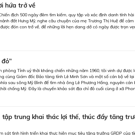
ời hứa trở về
hiến địch 500 ngày đêm tìm kiếm, quy tập và xác định danh tính hài c
về mảnh đất Hưng Mỹ, nghe câu chuyện của mẹ Trương Thị Huệ để cảm
được đón con trở về, để những lời hẹn dang dở có ngày được trọn vẹn
ỉ đỏ”
 phòng Tỉnh uỷ thời kháng chiến những năm 1960, tôi vinh dự được 
g cùng Giám đốc Bảo tàng tỉnh Lê Minh Sơn và một số cán bộ về lại
 phía sau sông Mỹ Bình để tìm nhà ông Lê Phương Hồng, nguyên cán 
 thời chống Mỹ. Ðây là chuyến khảo sát địa chỉ đỏ cuối cùng ở xã Pho
ập trung khai thác lợi thế, thúc đẩy tăng tr
m sát tình hình triển khai thực hiện mục tiêu tăng trưởng GRDP của t