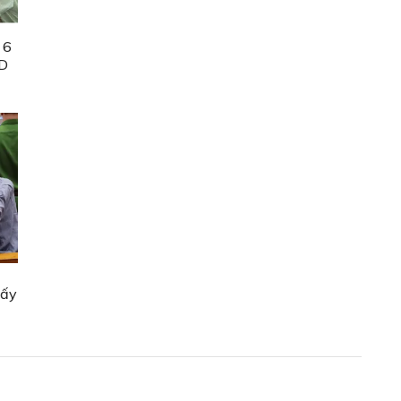
 6
ND
lấy