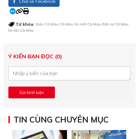
Chia sẻ Facebook
Từ khóa:
báo Cà Mau
Cà Mau
tin mới Cà Mau
thời sự Cà Mau
tin tức Cà Mau
Ý KIẾN BẠN ĐỌC (0)
TIN CÙNG CHUYÊN MỤC