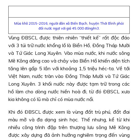
Mùa khô 2015-2016, người dân xã Biển Bạch, huyện Thới Bình phải
đổi nước ngọt với giá 45.000 đồng/m3.
Vùng ÐBSCL được thiên nhiên “thiết kế” rất độc đáo
với 3 túi trữ nước khổng lồ là Biển Hồ, Ðồng Tháp Mười
và Tứ Giác Long Xuyên. Vào mùa nước, khi nước sông
Mê Kông dâng cao và chảy vào Biển Hồ khiến diện tích
tăng lên gấp 5 lần với khoảng 1,5 triệu héc-ta. Về tới
Việt Nam, nước tràn vào Ðồng Tháp Mười và Tứ Giác
Long Xuyên. 3 khối nước này được tạm trữ trong các
hồ làm cho dòng nước hiền hoà đi, từ đó ÐBSCL xưa
kia không có lũ mà chỉ có mùa nước nổi.
Khi đó ÐBSCL được xem là vùng đất trù phú, đất đai
màu mỡ và đa dạng sinh học. Thế nhưng, kể từ khi
nhiều công trình đập trên thượng lưu sông Mê Kông
được xây dựng đã ảnh hưởng nghiêm trọng đến vùng