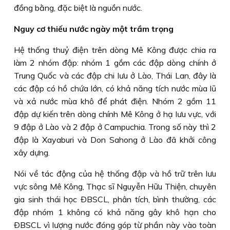
đồng bằng, đặc biệt là nguồn nước.
Nguy cơ thiếu nước ngày một trầm trọng
Hệ thống thuỷ điện trên dòng Mê Kông được chia ra
làm 2 nhóm đập: nhóm 1 gồm các đập dòng chính ở
Trung Quốc và các đập chi lưu ở Lào, Thái Lan, đây là
các đập có hồ chứa lớn, có khả năng tích nước mùa lũ
và xả nước mùa khô để phát điện. Nhóm 2 gồm 11
đập dự kiến trên dòng chính Mê Kông ở hạ lưu vực, với
9 đập ở Lào và 2 đập ở Campuchia. Trong số này thì 2
đập là Xayaburi và Don Sahong ở Lào đã khởi công
xây dựng.
Nói về tác động của hệ thống đập và hồ trữ trên lưu
vực sông Mê Kông, Thạc sĩ Nguyễn Hữu Thiện, chuyên
gia sinh thái học ÐBSCL, phân tích, bình thường, các
đập nhóm 1 không có khả năng gây khô hạn cho
ÐBSCL vì lượng nước đóng góp từ phần này vào toàn