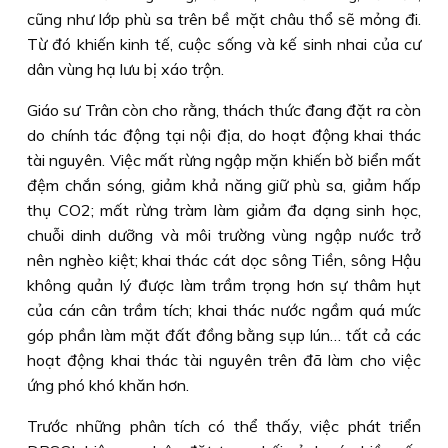
cũng như lớp phù sa trên bề mặt châu thổ sẽ mỏng đi.
Từ đó khiến kinh tế, cuộc sống và kế sinh nhai của cư
dân vùng hạ lưu bị xáo trộn.
Giáo sư Trân còn cho rằng, thách thức đang đặt ra còn
do chính tác động tại nội địa, do hoạt động khai thác
tài nguyên. Việc mất rừng ngập mặn khiến bờ biển mất
đệm chắn sóng, giảm khả năng giữ phù sa, giảm hấp
thụ CO2; mất rừng tràm làm giảm đa dạng sinh học,
chuỗi dinh dưỡng và môi trường vùng ngập nước trở
nên nghèo kiệt; khai thác cát dọc sông Tiền, sông Hậu
không quản lý được làm trầm trọng hơn sự thâm hụt
của cán cân trầm tích; khai thác nước ngầm quá mức
góp phần làm mặt đất đồng bằng sụp lún… tất cả các
hoạt động khai thác tài nguyên trên đã làm cho việc
ứng phó khó khăn hơn.
Trước những phân tích có thể thấy, việc phát triển