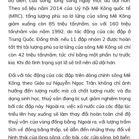
bờ biển, cửa sông, lòng sông ngày một dữ dội hơn.
Theo số liệu năm 2014 của Uỷ hội Mê Kông quốc tế
(MRC), tổng lượng phù sa lơ lửng của sông Mê Kông
giảm xuống còn 85 triệu tấn/năm, so với 160 triệu
tấn/năm vào năm 1992, do tác động của các đập ở
Trung Quốc. Ðồng thời, nếu 11 đập nhóm 2 được hoàn
tất thì tải lượng phù sa lơ lửng của sông Mê Kông sẽ chỉ
còn 42 triệu tấn/năm, tức chỉ bằng một phần tư trước
kia. Khi đó tình trạng sạt lở sẽ trở nên dữ dội hơn.
Ðối với tác động của các đập trên dòng chính sông Mê
Kông, theo Giáo sư Nguyễn Ngọc Trân, không chỉ ảnh
hưởng đến lượng nước mà cả chất lượng nước và đa
dạng sinh học, thuỷ sản đang bị sụt giảm nghiêm trọng
bởi các đập này. Ngoài ra, việc xả nước của các đập lúc
triều lên hay xuống sẽ làm thay đổi hoàn toàn chế độ
thuỷ văn của vùng đồng bằng. Ngoài ra, với lượng trầm
tích về đồng bằng thấp, sẽ dẫn đến những thay đổi về
hình thái của lòng sông, cồn bãi, các cửa sông, bờ biển,