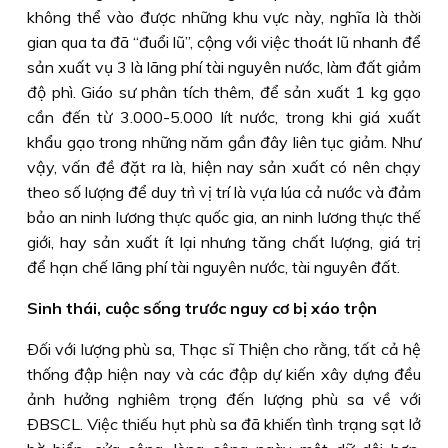
không thể vào được những khu vực này, nghĩa là thời
gian qua ta đã “đuổi lũ”, cộng với việc thoát lũ nhanh để
sản xuất vụ 3 là lãng phí tài nguyên nước, làm đất giảm
độ phì. Giáo sư phân tích thêm, để sản xuất 1 kg gạo
cần đến từ 3.000-5.000 lít nước, trong khi giá xuất
khẩu gạo trong những năm gần đây liên tục giảm. Như
vậy, vấn đề đặt ra là, hiện nay sản xuất có nên chạy
theo số lượng để duy trì vị trí là vựa lúa cả nước và đảm
bảo an ninh lương thực quốc gia, an ninh lương thực thế
giới, hay sản xuất ít lại nhưng tăng chất lượng, giá trị
để hạn chế lãng phí tài nguyên nước, tài nguyên đất.
Sinh thái, cuộc sống trước nguy cơ bị xáo trộn
Ðối với lượng phù sa, Thạc sĩ Thiện cho rằng, tất cả hệ
thống đập hiện nay và các đập dự kiến xây dựng đều
ảnh hưởng nghiêm trọng đến lượng phù sa về với
ÐBSCL. Việc thiếu hụt phù sa đã khiến tình trạng sạt lở