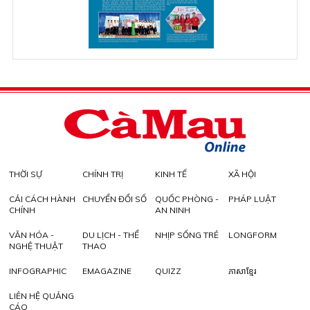
THỜI SỰ
CHÍNH TRỊ
KINH TẾ
XÃ HỘI
CẢI CÁCH HÀNH
CHUYỂN ĐỔI SỐ
QUỐC PHÒNG -
PHÁP LUẬT
CHÍNH
AN NINH
VĂN HÓA -
DU LỊCH - THỂ
NHỊP SỐNG TRẺ
LONGFORM
NGHỆ THUẬT
THAO
INFOGRAPHIC
EMAGAZINE
QUIZZ
ភាសាខ្មែរ
LIÊN HỆ QUẢNG
CÁO