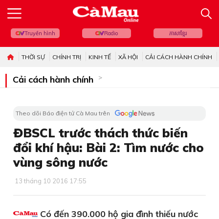
Truyền hình
Radio
ភាសាខ្មែរ
THỜI SỰ
CHÍNH TRỊ
KINH TẾ
XÃ HỘI
CẢI CÁCH HÀNH CHÍNH
Cải cách hành chính
Theo dõi Báo điện tử Cà Mau trên
ĐBSCL trước thách thức biến
đổi khí hậu: Bài 2: Tìm nước cho
vùng sông nước
13 tháng 10 2016 17:55
Có đến 390.000 hộ gia đình thiếu nước