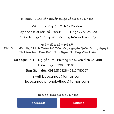
© 2005 - 2023 Bản quyền thuộc về Cà Mau Online
Cơ quan chủ quản: Tỉnh ủy Cà Mau
Giấy phép xuất bản số 620/GP-BTTTT, ngày 24/12/2020
Báo Cà Mau giữ bản quyền nội dung trên website này.
Giám đốc: Lâm Hồ Sỹ
Phó Giám đốc: Ngô Minh Toàn, Hồ Tấn Lộc, Nguyễn Quốc Danh, Nguyễn
Thị Lâm Anh, Cao Xuân Thu Ngọc, Trương Văn Tuấn
Tòa soạn:
Số 413 Nguyễn Trãi, Phường An Xuyên, tỉnh Cà Mau.
Điện thoại:
(0290)3831066
Ban Giám đốc:
0918.575228 - 0913.780557
baocamau@gmail.com
Email:
baocamau.phongkythuat@gmail.com
Theo dõi Báo Cà Mau Online
Facebook
Youtube