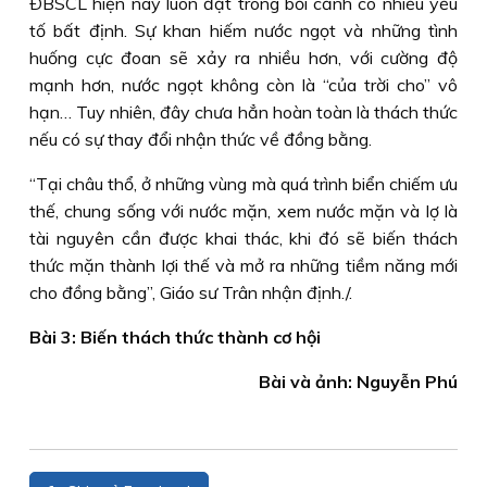
ÐBSCL hiện nay luôn đặt trong bối cảnh có nhiều yếu
tố bất định. Sự khan hiếm nước ngọt và những tình
huống cực đoan sẽ xảy ra nhiều hơn, với cường độ
mạnh hơn, nước ngọt không còn là “của trời cho” vô
hạn… Tuy nhiên, đây chưa hẳn hoàn toàn là thách thức
nếu có sự thay đổi nhận thức về đồng bằng.
“Tại châu thổ, ở những vùng mà quá trình biển chiếm ưu
thế, chung sống với nước mặn, xem nước mặn và lợ là
tài nguyên cần được khai thác, khi đó sẽ biến thách
thức mặn thành lợi thế và mở ra những tiềm năng mới
cho đồng bằng”, Giáo sư Trân nhận định./.
Bài 3: Biến thách thức thành cơ hội
Bài và ảnh: Nguyễn Phú