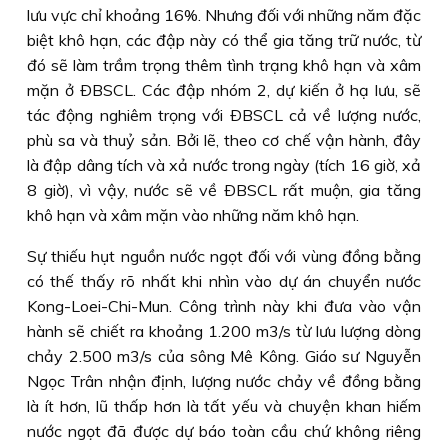
lưu vực chỉ khoảng 16%. Nhưng đối với những năm đặc
biệt khô hạn, các đập này có thể gia tăng trữ nước, từ
đó sẽ làm trầm trọng thêm tình trạng khô hạn và xâm
mặn ở ÐBSCL. Các đập nhóm 2, dự kiến ở hạ lưu, sẽ
tác động nghiêm trọng với ÐBSCL cả về lượng nước,
phù sa và thuỷ sản. Bởi lẽ, theo cơ chế vận hành, đây
là đập dâng tích và xả nước trong ngày (tích 16 giờ, xả
8 giờ), vì vậy, nước sẽ về ÐBSCL rất muộn, gia tăng
khô hạn và xâm mặn vào những năm khô hạn.
Sự thiếu hụt nguồn nước ngọt đối với vùng đồng bằng
có thế thấy rõ nhất khi nhìn vào dự án chuyển nước
Kong-Loei-Chi-Mun. Công trình này khi đưa vào vận
hành sẽ chiết ra khoảng 1.200 m3/s từ lưu lượng dòng
chảy 2.500 m3/s của sông Mê Kông. Giáo sư Nguyễn
Ngọc Trân nhận định, lượng nước chảy về đồng bằng
là ít hơn, lũ thấp hơn là tất yếu và chuyện khan hiếm
nước ngọt đã được dự báo toàn cầu chứ không riêng