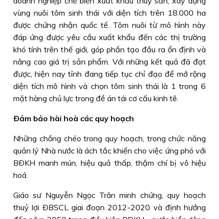
doanh nghiệp chế biến xuất khẩu thuỷ sản, xây dựng
vùng nuôi tôm sinh thái với diện tích trên 18.000 ha
được chứng nhận quốc tế. Tôm nuôi từ mô hình này
đáp ứng được yêu cầu xuất khẩu đến các thị trường
khó tính trên thế giới, góp phần tạo đầu ra ổn định và
nâng cao giá trị sản phẩm. Với những kết quả đã đạt
được, hiện nay tỉnh đang tiếp tục chỉ đạo để mở rộng
diện tích mô hình và chọn tôm sinh thái là 1 trong 6
mặt hàng chủ lực trong đề án tái cơ cấu kinh tê.
Ðảm bảo hài hoà các quy hoạch
Những chồng chéo trong quy hoạch, trong chức năng
quản lý Nhà nước là ách tắc khiến cho việc ứng phó với
BÐKH manh mún, hiệu quả thấp, thậm chí bị vô hiệu
hoá.
Giáo sư Nguyễn Ngọc Trân minh chứng, quy hoạch
thuỷ lợi ÐBSCL giai đoạn 2012-2020 và định hướng