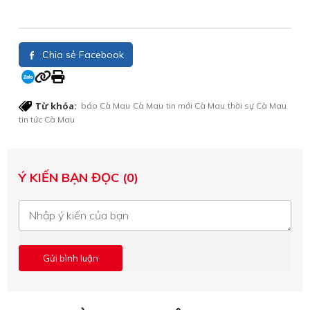
Chia sẻ Facebook
Từ khóa:
báo Cà Mau
Cà Mau
tin mới Cà Mau
thời sự Cà Mau
tin tức Cà Mau
Ý KIẾN BẠN ĐỌC (0)