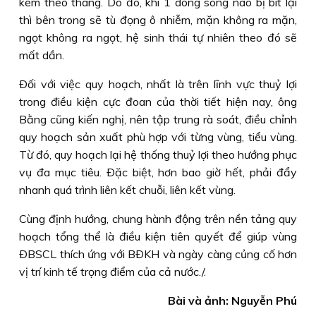
kém theo tháng. Do đó, khi 1 dòng sông nào bị bít lại
thì bên trong sẽ tù đọng ô nhiễm, mặn không ra mặn,
ngọt không ra ngọt, hệ sinh thái tự nhiên theo đó sẽ
mất dần.
Ðối với việc quy hoạch, nhất là trên lĩnh vực thuỷ lợi
trong điều kiện cực đoan của thời tiết hiện nay, ông
Bằng cũng kiến nghị, nên tập trung rà soát, điều chỉnh
quy hoạch sản xuất phù hợp với từng vùng, tiểu vùng.
Từ đó, quy hoạch lại hệ thống thuỷ lợi theo hướng phục
vụ đa mục tiêu. Ðặc biệt, hơn bao giờ hết, phải đẩy
nhanh quá trình liên kết chuỗi, liên kết vùng.
Cùng định hướng, chung hành động trên nền tảng quy
hoạch tổng thể là điều kiện tiên quyết để giúp vùng
ÐBSCL thích ứng với BÐKH và ngày càng củng cố hơn
vị trí kinh tế trọng điểm của cả nước./.
Bài và ảnh: Nguyễn Phú