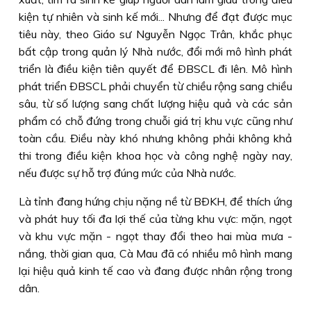
kiện tự nhiên và sinh kế mới... Nhưng để đạt được mục
tiêu này, theo Giáo sư Nguyễn Ngọc Trân, khắc phục
bất cập trong quản lý Nhà nước, đổi mới mô hình phát
triển là điều kiện tiên quyết để ÐBSCL đi lên. Mô hình
phát triển ÐBSCL phải chuyển từ chiều rộng sang chiều
sâu, từ số lượng sang chất lượng hiệu quả và các sản
phẩm có chỗ đứng trong chuỗi giá trị khu vực cũng như
toàn cầu. Ðiều này khó nhưng không phải không khả
thi trong điều kiện khoa học và công nghệ ngày nay,
nếu được sự hỗ trợ đúng mức của Nhà nước.
Là tỉnh đang hứng chịu nặng nề từ BÐKH, để thích ứng
và phát huy tối đa lợi thế của từng khu vực: mặn, ngọt
và khu vực mặn - ngọt thay đổi theo hai mùa mưa -
nắng, thời gian qua, Cà Mau đã có nhiều mô hình mang
lại hiệu quả kinh tế cao và đang được nhân rộng trong
dân.