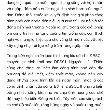
dụng hiệu quả cao nước ngọt; chung sống với hạn, mặn
và ngập; đảm bảo nước ngọt cho sinh hoạt của người
dân. Ðồng thời, trước khi quyết định các giải pháp công
trình phải cân nhắc đến hiệu quả kinh tế - xã hội và tác
động đến môi trường. Ngoài ra, chú trọng các giải pháp
phi công trình, như tăng cường tìm giống cây, con thích
nghi và mang lại hiệu quả cho vùng lợ, mặn; các vật liệu
xây dựng nhẹ, tái tạo rừng tràm, rừng ngập mặn…
Trong kiến nghị chiến lược thích ứng lâu dài cho ÐBSCL,
chuyên gia sinh thái học ÐBSCL Nguyễn Hữu Thiện
cũng cho rằng, chỉ nên làm công trình nhỏ cấp địa
phương để điều tiết, kiểm soát mặn, không nên xây
dựng những công trình lớn để ngăn mặn, nhất là các
công trình chắn cửa sông. Bởi lẽ, ÐBSCL thông ra biển
bằng nhiều sông lớn, nhỏ và chịu ảnh hưởng của chế
độ thuỷ triều biển Ðông và biển Tây, nên các sông rạch
có chế độ nước lớn, ròng hằng ngày và nước rong, nước