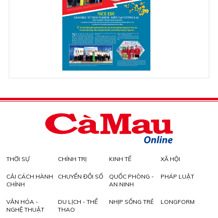
THỜI SỰ
CHÍNH TRỊ
KINH TẾ
XÃ HỘI
CẢI CÁCH HÀNH
CHUYỂN ĐỔI SỐ
QUỐC PHÒNG -
PHÁP LUẬT
CHÍNH
AN NINH
VĂN HÓA -
DU LỊCH - THỂ
NHỊP SỐNG TRẺ
LONGFORM
NGHỆ THUẬT
THAO