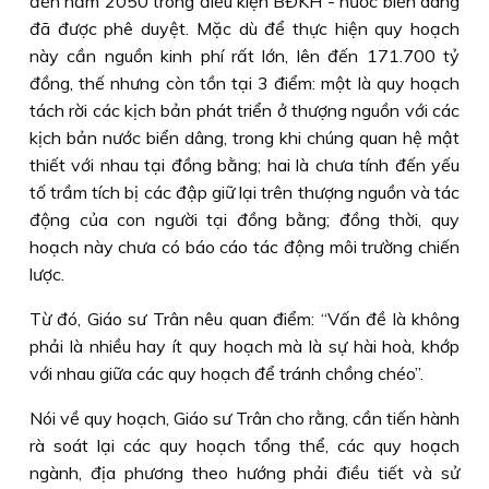
đến năm 2050 trong điều kiện BÐKH - nước biển dâng
đã được phê duyệt. Mặc dù để thực hiện quy hoạch
này cần nguồn kinh phí rất lớn, lên đến 171.700 tỷ
đồng, thế nhưng còn tồn tại 3 điểm: một là quy hoạch
tách rời các kịch bản phát triển ở thượng nguồn với các
kịch bản nước biển dâng, trong khi chúng quan hệ mật
thiết với nhau tại đồng bằng; hai là chưa tính đến yếu
tố trầm tích bị các đập giữ lại trên thượng nguồn và tác
động của con người tại đồng bằng; đồng thời, quy
hoạch này chưa có báo cáo tác động môi trường chiến
lược.
Từ đó, Giáo sư Trân nêu quan điểm: “Vấn đề là không
phải là nhiều hay ít quy hoạch mà là sự hài hoà, khớp
với nhau giữa các quy hoạch để tránh chồng chéo”.
Nói về quy hoạch, Giáo sư Trân cho rằng, cần tiến hành
rà soát lại các quy hoạch tổng thể, các quy hoạch
ngành, địa phương theo hướng phải điều tiết và sử