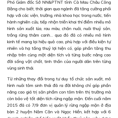
Phó Giám đốc Sở NN&PTNT tỉnh Cà Mau Châu Công
Bằng cho biết, thời gian qua ngành đã tăng cường phối
hợp với các viện, trường, nhà khoa học trong nước, tiến
hành nghiên cứu, tiếp nhận triển khai thí điểm nhiều mô
hình sản xuất lúa, rau màu, chăn nuôi, nuôi thuỷ sản,
trồng rừng thâm canh… qua đó đã có nhiều mô hình
kinh tế mang lại hiệu quả cao, phù hợp với điều kiện tự
nhiên và hạ tầng thuỷ lợi hiện có, góp phần tăng thu
nhập trên cùng một diện tích và từng bước nâng cao
đời sống vật chất, tinh thần của người dân trên từng
vùng sinh thái.
Từ những thay đổi trong tư duy tổ chức sản xuất, mô
hình nuôi tôm sinh thái đã ra đời không chỉ góp phần
nâng cao giá trị sản phẩm con tôm trên thị trường mà
còn bảo vệ tốt diện tích rừng ngập mặn. Ðến cuối năm
2015 đã có 7/9 đơn vị quản lý rừng ngập mặn ở địa
bàn 2 huyện Năm Căn và Ngọc Hiển, kết hợp với 6