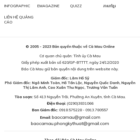
INFOGRAPHIC
EMAGAZINE
QUIZZ
ភាសាខ្មែរ
LIÊN HỆ QUẢNG
CÁO
© 2005 - 2023 Bản quyền thuộc về Cà Mau Online
Cơ quan chủ quản: Tỉnh ủy Cà Mau
Giấy phép xuất bản số 620/GP-BTTTT, ngày 24/12/2020
Báo Cà Mau giữ bản quyền nội dung trên website này.
Giám đốc: Lâm Hồ Sỹ
Phó Giám đốc: Ngô Minh Toàn, Hồ Tấn Lộc, Nguyễn Quốc Danh, Nguyễn
Thị Lâm Anh, Cao Xuân Thu Ngọc, Trương Văn Tuấn
Tòa soạn:
Số 413 Nguyễn Trãi, Phường An Xuyên, tỉnh Cà Mau.
Điện thoại:
(0290)3831066
Ban Giám đốc:
0918.575228 - 0913.780557
baocamau@gmail.com
Email:
baocamau.phongkythuat@gmail.com
Theo dõi Báo Cà Mau Online