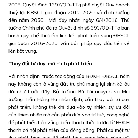
2008; Quyết định 1397/QÐ-TTg phê duyệt Quy hoạch
thuỷ lợi ÐBSCL giai đoạn 2012-2020 và định hướng
đến năm 2050... Mới đây nhất, ngày 6/4/2016, Thủ
tướng Chính phủ đã ra Quyết định số 393/QÐ-TTg ban
hành quy chế thí điểm liên kết phát triển vùng ÐBSCL
giai đoạn 2016-2020, văn bản pháp quy đầu tiên về
liên kết vùng.
Thay đổi tư duy, mô hình phát triển
Với nhận định, trước tác động của BÐKH, ÐBSCL hôm
nay không còn là vùng đất trù phú mang lại sinh kế lâu
dài như trước đây. Bộ trưởng Bộ Tài nguyên và Môi
trường Trần Hồng Hà nhận định, cần thay đổi tư duy
phát triển, không thể chỉ dựa vào tự nhiên, sự ưu đãi
của thiên nhiên mà cần phải dựa vào trí tuệ, công nghệ
để phát triển bền vững, biến thách thức to lớn từ BÐKH
thành cơ hội phát triển của đồng bằng. Phải có một tư
duy phát triển mới để phát triển song hành cùng với