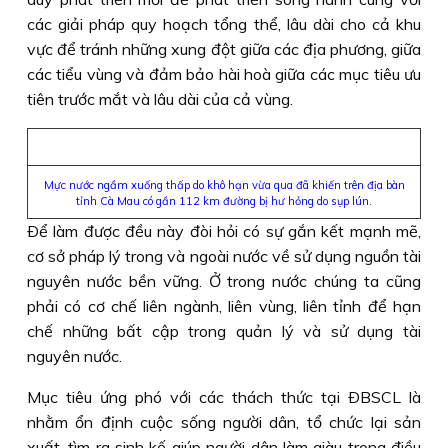
các giải pháp quy hoạch tổng thể, lâu dài cho cả khu
vực để tránh những xung đột giữa các địa phương, giữa
các tiểu vùng và đảm bảo hài hoà giữa các mục tiêu ưu
tiên trước mắt và lâu dài của cả vùng.
Mực nước ngầm xuống thấp do khô hạn vừa qua đã khiến trên địa bàn
tỉnh Cà Mau có gần 112 km đường bị hư hỏng do sụp lún.
Ðể làm được đều này đòi hỏi có sự gắn kết mạnh mẽ,
cơ sở pháp lý trong và ngoài nước về sử dụng nguồn tài
nguyên nước bền vững. Ở trong nước chúng ta cũng
phải có cơ chế liên ngành, liên vùng, liên tỉnh để hạn
chế những bất cập trong quản lý và sử dụng tài
nguyên nước.
Mục tiêu ứng phó với các thách thức tại ÐBSCL là
nhằm ổn định cuộc sống người dân, tổ chức lại sản
xuất, tìm ra sinh kế giúp người dân làm giàu trong điều