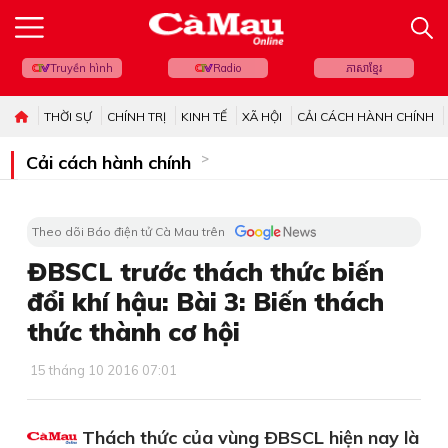
Truyền hình
Radio
ភាសាខ្មែរ
THỜI SỰ
CHÍNH TRỊ
KINH TẾ
XÃ HỘI
CẢI CÁCH HÀNH CHÍNH
Cải cách hành chính
Theo dõi Báo điện tử Cà Mau trên
ĐBSCL trước thách thức biến
đổi khí hậu: Bài 3: Biến thách
thức thành cơ hội
15 tháng 10 2016 07:01
Thách thức của vùng ÐBSCL hiện nay là