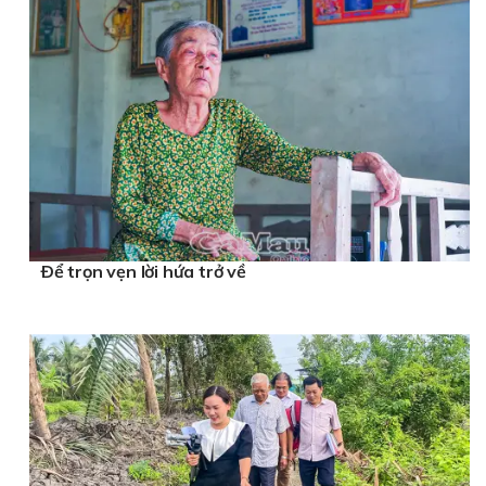
Ðể trọn vẹn lời hứa trở về