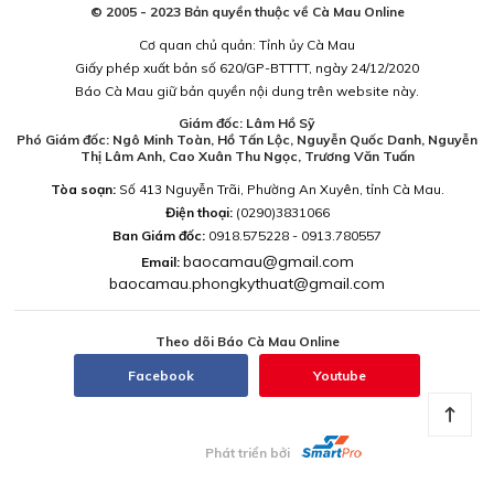
© 2005 - 2023 Bản quyền thuộc về Cà Mau Online
Cơ quan chủ quản: Tỉnh ủy Cà Mau
Giấy phép xuất bản số 620/GP-BTTTT, ngày 24/12/2020
Báo Cà Mau giữ bản quyền nội dung trên website này.
Giám đốc: Lâm Hồ Sỹ
Phó Giám đốc: Ngô Minh Toàn, Hồ Tấn Lộc, Nguyễn Quốc Danh, Nguyễn
Thị Lâm Anh, Cao Xuân Thu Ngọc, Trương Văn Tuấn
Tòa soạn:
Số 413 Nguyễn Trãi, Phường An Xuyên, tỉnh Cà Mau.
Điện thoại:
(0290)3831066
Ban Giám đốc:
0918.575228 - 0913.780557
baocamau@gmail.com
Email:
baocamau.phongkythuat@gmail.com
Theo dõi Báo Cà Mau Online
Facebook
Youtube
Phát triển bởi