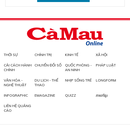
THỜI SỰ
CHÍNH TRỊ
KINH TẾ
XÃ HỘI
CẢI CÁCH HÀNH
CHUYỂN ĐỔI SỐ
QUỐC PHÒNG -
PHÁP LUẬT
CHÍNH
AN NINH
VĂN HÓA -
DU LỊCH - THỂ
NHỊP SỐNG TRẺ
LONGFORM
NGHỆ THUẬT
THAO
INFOGRAPHIC
EMAGAZINE
QUIZZ
ភាសាខ្មែរ
LIÊN HỆ QUẢNG
CÁO