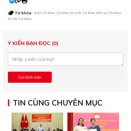
Từ khóa:
báo Cà Mau
Cà Mau
tin mới Cà Mau
thời sự Cà Mau
tin tức Cà Mau
Ý KIẾN BẠN ĐỌC (0)
TIN CÙNG CHUYÊN MỤC