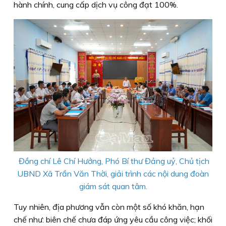
hành chính, cung cấp dịch vụ công đạt 100%.
Đồng chí Lê Chí Hưởng, Phó Bí thư Đảng uỷ, Chủ tịch
UBND Xã Trần Văn Thời, giải trình các nội dung đoàn
giám sát quan tâm.
Tuy nhiên, địa phương vẫn còn một số khó khăn, hạn
chế như: biên chế chưa đáp ứng yêu cầu công việc; khối