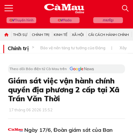
Truyền hình
Radio
ភាសាខ្មែរ
THỜI SỰ
CHÍNH TRỊ
KINH TẾ
XÃ HỘI
CẢI CÁCH HÀNH CHÍNH
Chính trị
Bảo vệ nền tảng tư tưởng của Đảng
Xây dự
Theo dõi Báo điện tử Cà Mau trên
Giám sát việc vận hành chính
quyền địa phương 2 cấp tại Xã
Trần Văn Thời
17 tháng 06 2026 15:52
Ngày 17/6, Đoàn giám sát của Ban