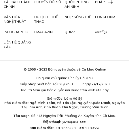
CẢI CÁCH HÀNH
CHUYỂN ĐỔI SỐ
QUỐC PHÒNG -
PHÁP LUẬT
CHÍNH
AN NINH
VĂN HÓA -
DU LỊCH - THỂ
NHỊP SỐNG TRẺ
LONGFORM
NGHỆ THUẬT
THAO
INFOGRAPHIC
EMAGAZINE
QUIZZ
ភាសាខ្មែរ
LIÊN HỆ QUẢNG
CÁO
© 2005 - 2023 Bản quyền thuộc về Cà Mau Online
Cơ quan chủ quản: Tỉnh ủy Cà Mau
Giấy phép xuất bản số 620/GP-BTTTT, ngày 24/12/2020
Báo Cà Mau giữ bản quyền nội dung trên website này.
Giám đốc: Lâm Hồ Sỹ
Phó Giám đốc: Ngô Minh Toàn, Hồ Tấn Lộc, Nguyễn Quốc Danh, Nguyễn
Thị Lâm Anh, Cao Xuân Thu Ngọc, Trương Văn Tuấn
Tòa soạn:
Số 413 Nguyễn Trãi, Phường An Xuyên, tỉnh Cà Mau.
Điện thoại:
(0290)3831066
Ban Giám đốc:
0918.575228 - 0913.780557