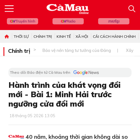
Truyền hình
Radio
ភាសាខ្មែរ
THỜI SỰ
CHÍNH TRỊ
KINH TẾ
XÃ HỘI
CẢI CÁCH HÀNH CHÍNH
Chính trị
Bảo vệ nền tảng tư tưởng của Đảng
Xây dự
Theo dõi Báo điện tử Cà Mau trên
Hành trình của khát vọng đổi
mới - Bài 1: Minh Hải trước
ngưỡng cửa đổi mới
18 tháng 05 2026 13:05
40 năm, khoảng thời gian không dài so