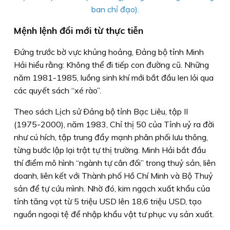
ban chỉ đạo).
Mệnh lệnh đổi mới từ thực tiễn
Ðứng trước bờ vực khủng hoảng, Ðảng bộ tỉnh Minh
Hải hiểu rằng: Không thể đi tiếp con đường cũ. Những
năm 1981-1985, luồng sinh khí mới bắt đầu len lỏi qua
các quyết sách “xé rào”.
Theo sách Lịch sử Ðảng bộ tỉnh Bạc Liêu, tập II
(1975-2000), năm 1983, Chỉ thị 50 của Tỉnh uỷ ra đời
như cú hích, tập trung đẩy mạnh phân phối lưu thông,
từng bước lập lại trật tự thị trường. Minh Hải bắt đầu
thí điểm mô hình “ngành tự cân đối” trong thuỷ sản, liên
doanh, liên kết với Thành phố Hồ Chí Minh và Bộ Thuỷ
sản để tự cứu mình. Nhờ đó, kim ngạch xuất khẩu của
tỉnh tăng vọt từ 5 triệu USD lên 18,6 triệu USD, tạo
nguồn ngoại tệ để nhập khẩu vật tư phục vụ sản xuất.