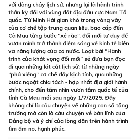
với dòng chảy lịch sử, nhưng lại là hành trình
thần kỳ đối với vùng đất địa đầu cực Nam Tổ
quốc. Từ Minh Hải gian khó trong vòng vây
của cơ chế tập trung quan liêu, bao cấp đến
Cà Mau từng bước “xé rào”, đổi mới tư duy để
vươn mình trở thành điểm sáng về kinh tế biển
và năng lượng của cả nước. Loạt bài “Hành
trình của khát vọng đổi mới” sẽ đưa bạn đọc
đi qua những lát cắt lịch sử: từ những ngày
“phá xiềng” cơ chế đầy kịch tính, qua những
bước ngoặt chia tách - hợp nhất địa giới hành
chính, cho đến tầm nhìn vươn tầm quốc tế của
tỉnh Cà Mau mới sau ngày 1/7/2025. Ðây
không chỉ là câu chuyện về những con số tăng
trưởng mà còn là câu chuyện về bản lĩnh của
Ðảng bộ và ý chí của lòng dân trên hành trình
tìm ấm no, hạnh phúc.