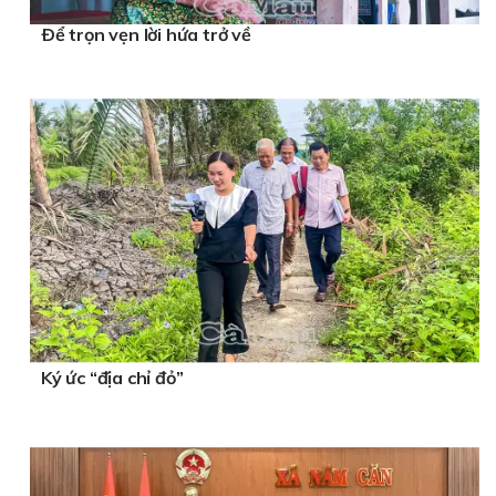
Ðể trọn vẹn lời hứa trở về
Ký ức “địa chỉ đỏ”