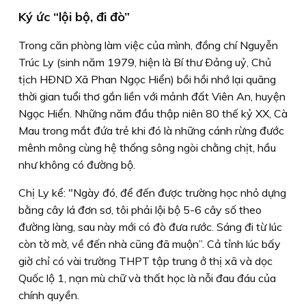
Ký ức “lội bộ, đi đò”
Trong căn phòng làm việc của mình, đồng chí Nguyễn
Trúc Ly (sinh năm 1979, hiện là Bí thư Ðảng uỷ, Chủ
tịch HÐND Xã Phan Ngọc Hiển) bồi hồi nhớ lại quãng
thời gian tuổi thơ gắn liền với mảnh đất Viên An, huyện
Ngọc Hiển. Những năm đầu thập niên 80 thế kỷ XX, Cà
Mau trong mắt đứa trẻ khi đó là những cánh rừng đước
mênh mông cùng hệ thống sông ngòi chằng chịt, hầu
như không có đường bộ.
Chị Ly kể: "Ngày đó, để đến được trường học nhỏ dựng
bằng cây lá đơn sơ, tôi phải lội bộ 5-6 cây số theo
đường làng, sau này mới có đò đưa rước. Sáng đi từ lúc
còn tờ mờ, về đến nhà cũng đã muộn”. Cả tỉnh lúc bấy
giờ chỉ có vài trường THPT tập trung ở thị xã và dọc
Quốc lộ 1, nạn mù chữ và thất học là nỗi đau đáu của
chính quyền.