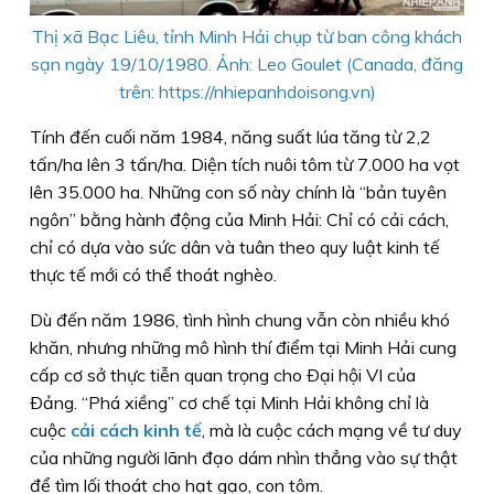
Thị xã Bạc Liêu, tỉnh Minh Hải chụp từ ban công khách
sạn ngày 19/10/1980. Ảnh: Leo Goulet (Canada, đăng
trên: https://nhiepanhdoisong.vn)
Tính đến cuối năm 1984, năng suất lúa tăng từ 2,2
tấn/ha lên 3 tấn/ha. Diện tích nuôi tôm từ 7.000 ha vọt
lên 35.000 ha. Những con số này chính là “bản tuyên
ngôn” bằng hành động của Minh Hải: Chỉ có cải cách,
chỉ có dựa vào sức dân và tuân theo quy luật kinh tế
thực tế mới có thể thoát nghèo.
Dù đến năm 1986, tình hình chung vẫn còn nhiều khó
khăn, nhưng những mô hình thí điểm tại Minh Hải cung
cấp cơ sở thực tiễn quan trọng cho Ðại hội VI của
Ðảng. “Phá xiềng” cơ chế tại Minh Hải không chỉ là
cuộc
cải cách kinh tế
, mà là cuộc cách mạng về tư duy
của những người lãnh đạo dám nhìn thẳng vào sự thật
để tìm lối thoát cho hạt gạo, con tôm.