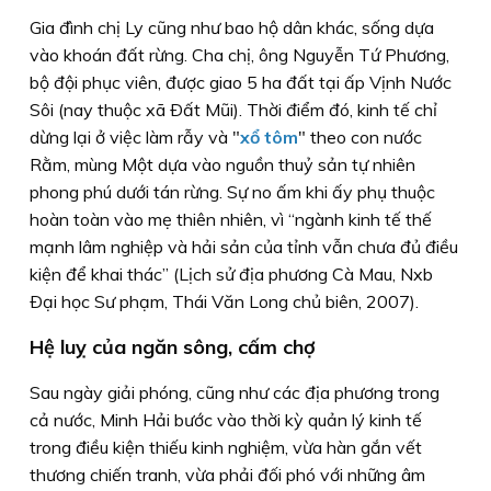
Gia đình chị Ly cũng như bao hộ dân khác, sống dựa
vào khoán đất rừng. Cha chị, ông Nguyễn Tứ Phương,
bộ đội phục viên, được giao 5 ha đất tại ấp Vịnh Nước
Sôi (nay thuộc xã Ðất Mũi). Thời điểm đó, kinh tế chỉ
dừng lại ở việc làm rẫy và "
xổ tôm
" theo con nước
Rằm, mùng Một dựa vào nguồn thuỷ sản tự nhiên
phong phú dưới tán rừng. Sự no ấm khi ấy phụ thuộc
hoàn toàn vào mẹ thiên nhiên, vì “ngành kinh tế thế
mạnh lâm nghiệp và hải sản của tỉnh vẫn chưa đủ điều
kiện để khai thác” (
Lịch sử địa phương Cà Mau, Nxb
Ðại học Sư phạm, Thái Văn Long chủ biên, 2007
).
Hệ luỵ của ngăn sông, cấm chợ
Sau ngày giải phóng, cũng như các địa phương trong
cả nước, Minh Hải bước vào thời kỳ quản lý kinh tế
trong điều kiện thiếu kinh nghiệm, vừa hàn gắn vết
thương chiến tranh, vừa phải đối phó với những âm