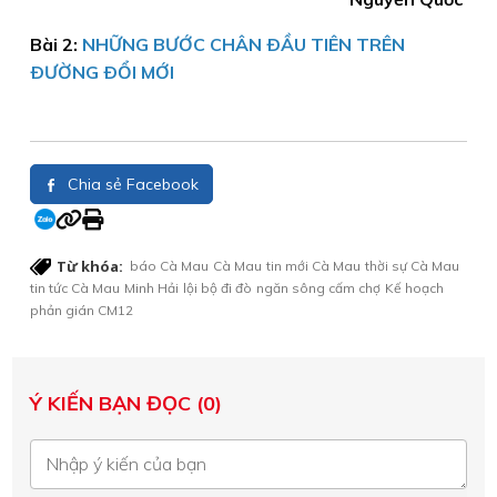
Bài 2:
NHỮNG BƯỚC CHÂN ÐẦU TIÊN TRÊN
ÐƯỜNG ÐỔI MỚI
Chia sẻ Facebook
Từ khóa:
báo Cà Mau
Cà Mau
tin mới Cà Mau
thời sự Cà Mau
tin tức Cà Mau
Minh Hải
lội bộ đi đò
ngăn sông cấm chợ
Kế hoạch
phản gián CM12
Ý KIẾN BẠN ĐỌC (0)