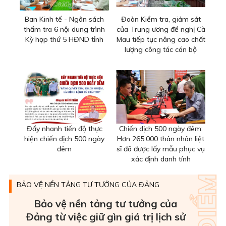
Ban Kinh tế - Ngân sách
Đoàn Kiểm tra, giám sát
thẩm tra 6 nội dung trình
của Trung ương đề nghị Cà
Kỳ họp thứ 5 HĐND tỉnh
Mau tiếp tục nâng cao chất
lượng công tác cán bộ
Đẩy nhanh tiến độ thực
Chiến dịch 500 ngày đêm:
hiện chiến dịch 500 ngày
Hơn 265.000 thân nhân liệt
đêm
sĩ đã được lấy mẫu phục vụ
xác định danh tính
BẢO VỆ NỀN TẢNG TƯ TƯỞNG CỦA ĐẢNG
Bảo vệ nền tảng tư tưởng của
Ðảng từ việc giữ gìn giá trị lịch sử