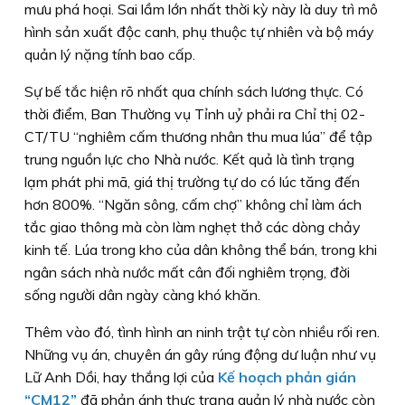
mưu phá hoại. Sai lầm lớn nhất thời kỳ này là duy trì mô
hình sản xuất độc canh, phụ thuộc tự nhiên và bộ máy
quản lý nặng tính bao cấp.
Sự bế tắc hiện rõ nhất qua chính sách lương thực. Có
thời điểm, Ban Thường vụ Tỉnh uỷ phải ra Chỉ thị 02-
CT/TU “nghiêm cấm thương nhân thu mua lúa” để tập
trung nguồn lực cho Nhà nước. Kết quả là tình trạng
lạm phát phi mã, giá thị trường tự do có lúc tăng đến
hơn 800%. “Ngăn sông, cấm chợ” không chỉ làm ách
tắc giao thông mà còn làm nghẹt thở các dòng chảy
kinh tế. Lúa trong kho của dân không thể bán, trong khi
ngân sách nhà nước mất cân đối nghiêm trọng, đời
sống người dân ngày càng khó khăn.
Thêm vào đó, tình hình an ninh trật tự còn nhiều rối ren.
Những vụ án, chuyên án gây rúng động dư luận như vụ
Lữ Anh Dồi, hay thắng lợi của
Kế hoạch phản gián
“CM12”
đã phản ánh thực trạng quản lý nhà nước còn