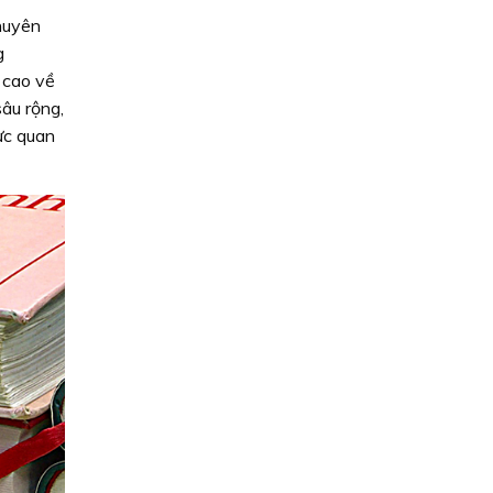
chuyên
g
 cao về
âu rộng,
ực quan