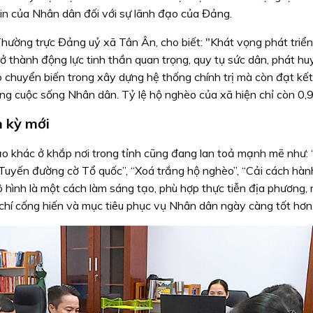
 tin của Nhân dân đối với sự lãnh đạo của Đảng.
hường trực Đảng uỷ xã Tân Ân, cho biết: "Khát vọng phát triể
ở thành động lực tinh thần quan trọng, quy tụ sức dân, phát huy
 chuyển biến trong xây dựng hệ thống chính trị mà còn đạt kết
ng cuộc sống Nhân dân. Tỷ lệ hộ nghèo của xã hiện chỉ còn 0,
 kỳ mới
tạo khác ở khắp nơi trong tỉnh cũng đang lan toả mạnh mẽ như:
 “Tuyến đường cờ Tổ quốc”, “Xoá trắng hộ nghèo”, “Cải cách hàn
ô hình là một cách làm sáng tạo, phù hợp thực tiễn địa phương,
 chí cống hiến và mục tiêu phục vụ Nhân dân ngày càng tốt hơn