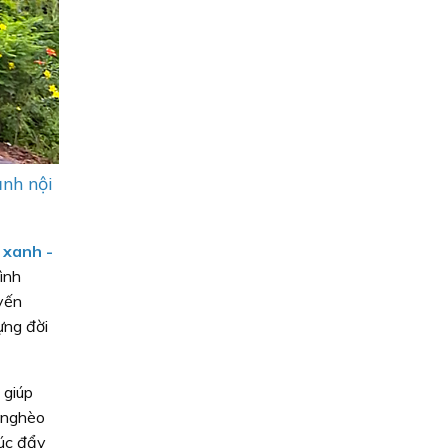
ạnh nội
 xanh -
ình
yến
ựng đời
 giúp
t nghèo
húc đẩy