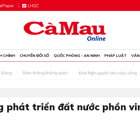
e
P
aper
LHQC
H CHÍNH
CHUYỂN ĐỔI SỐ
QUỐC PHÒNG - AN NINH
PHÁP LUẬT
VĂN
g Đảng
Năm tháng không quên
Đưa Nghị quyết vào cuộc sống
 phát triển đất nước phồn vi