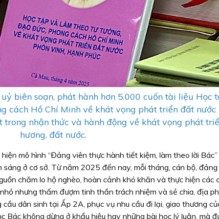
uỷ biên soạn, phát hành hơn 5.000 cuốn tài liệu Học 
ng cách Hồ Chí Minh về khát vọng phát triển đất nước
ất trong nhận thức và hành động về khát vọng phát tri
hương, đất nước.
hiện mô hình “Đảng viên thực hành tiết kiệm, làm theo lời Bác
m sáng ở cơ sở. Từ năm 2025 đến nay, mỗi tháng, cán bộ, đảng 
guồn chăm lo hộ nghèo, hoàn cảnh khó khăn và thực hiện các 
m nhỏ nhưng thấm đượm tinh thần trách nhiệm và sẻ chia, địa p
g cầu dân sinh tại Ấp 2A, phục vụ nhu cầu đi lại, giao thương củ
ọc Bác không dừng ở khẩu hiệu hay những bài học lý luận, mà đ