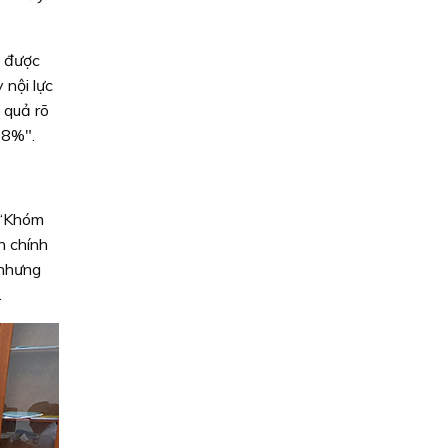
n được
 nội lực
 quả rõ
98%".
 “Khóm
h chính
 nhưng
.