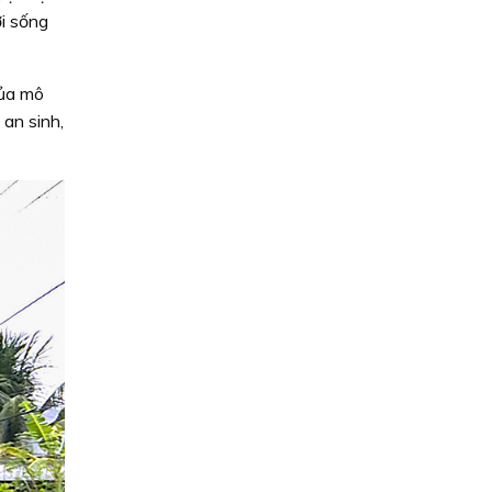
ời sống
của mô
 an sinh,