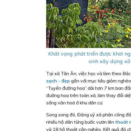
Khát vọng phát triển được khơi ng
sinh xây dựng xã
Tại xã Tân Ân, việc học và làm theo Bá
sạch - đẹp
gắn với mục tiêu giảm nghèo
“Tuyến đường hoa” dài hơn 7 km ban đầ
đường hoa trên toàn xã, làm thay đổi di
sống văn hoá ở khu dân cư.
Song song đó, Đảng uỷ xã phân công đảng 
nhiều hộ dân từng bước vươn lên
thoát 
và 18 hộ thoát cận nghèo. Kết quả đó ch