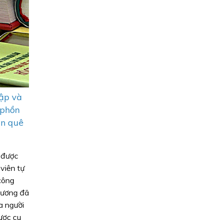
tập và
 phồn
ển quê
” được
viên tự
công
hương đã
a người
ược cụ