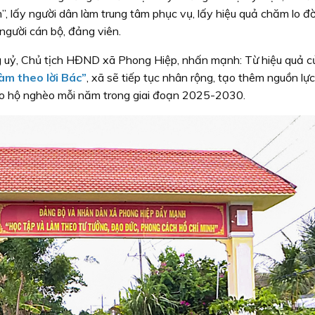
m”, lấy người dân làm trung tâm phục vụ, lấy hiệu quả chăm lo đ
người cán bộ, đảng viên.
 uỷ, Chủ tịch HĐND xã Phong Hiệp, nhấn mạnh: Từ hiệu quả 
àm theo lời Bác”
, xã sẽ tiếp tục nhân rộng, tạo thêm nguồn lực
ho hộ nghèo mỗi năm trong giai đoạn 2025-2030.