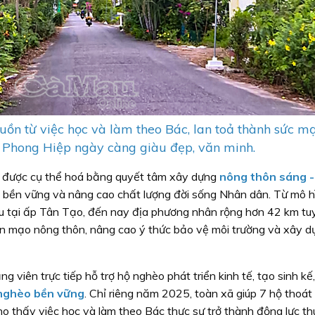
uồn từ việc học và làm theo Bác, lan toả thành sức m
 Phong Hiệp ngày càng giàu đẹp, văn minh.
c được cụ thể hoá bằng quyết tâm xây dựng
nông thôn sáng -
 bền vững và nâng cao chất lượng đời sống Nhân dân. Từ mô h
u tại ấp Tân Tạo, đến nay địa phương nhân rộng hơn 42 km tu
ện mạo nông thôn, nâng cao ý thức bảo vệ môi trường và xây d
viên trực tiếp hỗ trợ hộ nghèo phát triển kinh tế, tạo sinh kế,
nghèo bền vững
. Chỉ riêng năm 2025, toàn xã giúp 7 hộ thoá
o thấy việc học và làm theo Bác thực sự trở thành động lực t