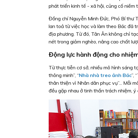
phát triển kinh tế - xã hội, củng cố niềm
Đồng chí Nguyễn Minh Đức, Phó Bí thư T
lan toả từ việc học và làm theo Bác đã tr
địa phương. Từ đó, Tân Ân không chỉ tạo
nét trong giảm nghèo, nâng cao chất lượ
Động lực hành động cho nhiệm
Từ thực tiễn cơ sở, nhiều mô hình sáng 
thông minh”, “
Nhà nhà treo ảnh Bác
”,
thân thiện vì Nhân dân phục vụ”... Mỗi m
đều gặp nhau ở tinh thần trách nhiệm, ý