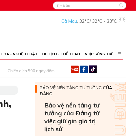
Cà Mau
,
32°C
/
32°C
-
33°C
 HÓA - NGHỆ THUẬT
DU LỊCH - THỂ THAO
NHỊP SỐNG TRẺ
Chiến dịch 500 ngày đêm
BẢO VỆ NỀN TẢNG TƯ TƯỞNG CỦA
ĐẢNG
nh,
Bảo vệ nền tảng tư
tưởng của Ðảng từ
việc giữ gìn giá trị
lịch sử