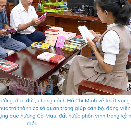
 tưởng, đạo đức, phong cách Hồ Chí Minh về khát vọng
húc trở thành cơ sở quan trọng giúp cán bộ, đảng viên
ựng quê hương Cà Mau, đất nước phồn vinh trong kỷ 
mới.