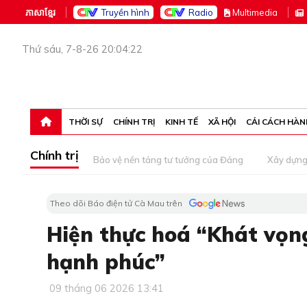
ភាសាខ្មែរ
Truyền hình
Radio
M
ultimedia
Thứ sáu, 7-8-26 20:04:22
THỜI SỰ
CHÍNH TRỊ
KINH TẾ
XÃ HỘI
CẢI CÁCH HÀN
Chính trị
Bảo vệ nền tảng tư tưởng của Đảng
Xây dựn
Theo dõi Báo điện tử Cà Mau trên
Hiện thực hoá “Khát vọng
hạnh phúc”
09 tháng 06 2026 13:41