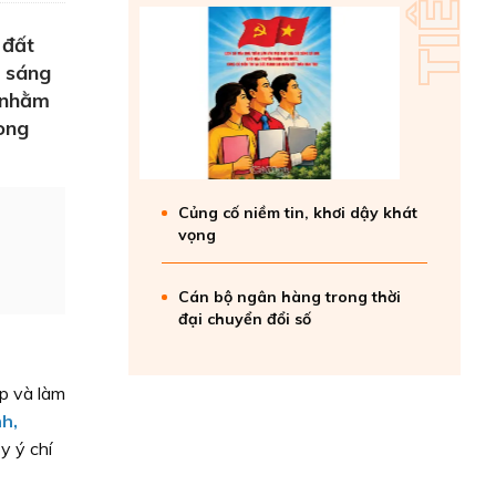
 đất
m sáng
m nhằm
ong
Củng cố niềm tin, khơi dậy khát
vọng
Cán bộ ngân hàng trong thời
đại chuyển đổi số
p và làm
nh,
y ý chí