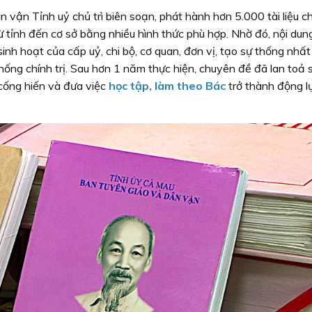
 vận Tỉnh uỷ chủ trì biên soạn, phát hành hơn 5.000 tài liệu 
từ tỉnh đến cơ sở bằng nhiều hình thức phù hợp. Nhờ đó, nội dun
nh hoạt của cấp uỷ, chi bộ, cơ quan, đơn vị, tạo sự thống nhất
ống chính trị. Sau hơn 1 năm thực hiện, chuyên đề đã lan toả s
 cống hiến và đưa việc
học tập, làm theo Bác
trở thành động l