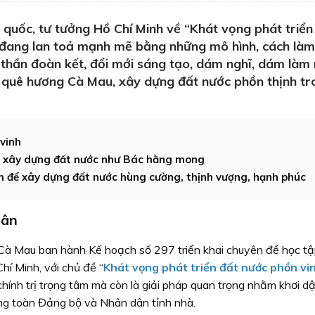
quốc, tư tưởng Hồ Chí Minh về “Khát vọng phát triển
 đang lan toả mạnh mẽ bằng những mô hình, cách là
nh thần đoàn kết, đổi mới sáng tạo, dám nghĩ, dám là
 quê hương Cà Mau, xây dựng đất nước phồn thịnh tr
vinh
g, xây dựng đất nước như Bác hằng mong
m để xây dựng đất nước hùng cường, thịnh vượng, hạnh phúc
dân
à Mau ban hành Kế hoạch số 297 triển khai chuyên đề học tậ
hí Minh, với chủ đề “
Khát vọng phát triển đất nước phồn vi
chính trị trọng tâm mà còn là giải pháp quan trọng nhằm khơi dậ
rong toàn Đảng bộ và Nhân dân tỉnh nhà.