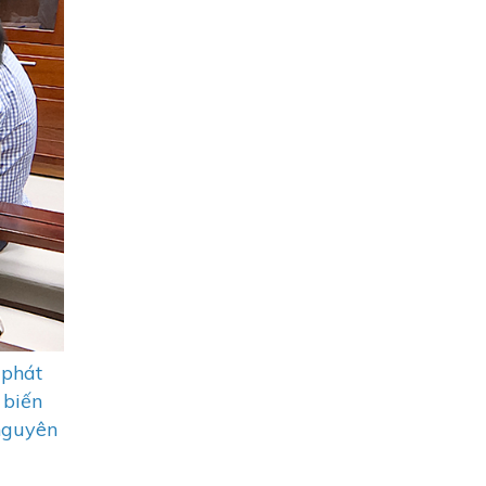
 phát
 biến
nguyên