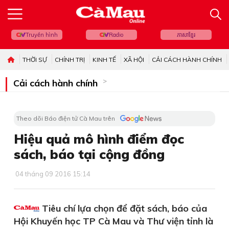
Truyền hình
Radio
ភាសាខ្មែរ
THỜI SỰ
CHÍNH TRỊ
KINH TẾ
XÃ HỘI
CẢI CÁCH HÀNH CHÍNH
Cải cách hành chính
Theo dõi Báo điện tử Cà Mau trên
Hiệu quả mô hình điểm đọc
sách, báo tại cộng đồng
04 tháng 09 2016 15:14
Tiêu chí lựa chọn để đặt sách, báo của
Hội Khuyến học TP Cà Mau và Thư viện tỉnh là