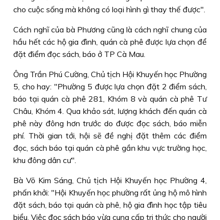
cho cuộc sống mà không có loại hình gì thay thế được".
Cách nghĩ của bà Phương cũng là cách nghĩ chung của
hầu hết các hộ gia đình, quán cà phê được lựa chọn để
đặt điểm đọc sách, báo ở TP Cà Mau.
Ông Trần Phú Cường, Chủ tịch Hội Khuyến học Phường
5, cho hay: "Phường 5 được lựa chọn đặt 2 điểm sách,
báo tại quán cà phê 281, Khóm 8 và quán cà phê Tư
Châu, Khóm 4. Qua khảo sát, lượng khách đến quán cà
phê này đông hơn trước do được đọc sách, báo miễn
phí. Thời gian tới, hội sẽ đề nghị đặt thêm các điểm
đọc, sách báo tại quán cà phê gần khu vực trường học,
khu đông dân cư".
Bà Võ Kim Sáng, Chủ tịch Hội Khuyến học Phường 4,
phấn khởi: "Hội Khuyến học phường rất ủng hộ mô hình
đặt sách, báo tại quán cà phê, hộ gia đình học tập tiêu
biểu. Việc đọc sách báo vừa cung cấp tri thức cho người