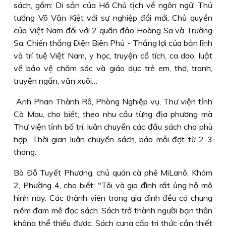
sách, gồm: Di sản của Hồ Chủ tịch về ngôn ngữ, Thủ
tướng Võ Văn Kiệt với sự nghiệp đổi mới, Chủ quyền
của Việt Nam đối với 2 quần đảo Hoàng Sa và Trường
Sa, Chiến thắng Ðiện Biên Phủ - Thắng lợi của bản lĩnh
và trí tuệ Việt Nam, y học, truyện cổ tích, ca dao, luật
về bảo vệ chăm sóc và giáo dục trẻ em, thơ, tranh,
truyện ngắn, văn xuôi…
Anh Phan Thành Rô, Phòng Nghiệp vụ, Thư viện tỉnh
Cà Mau, cho biết, theo nhu cầu từng địa phương mà
Thư viện tỉnh bố trí, luân chuyển các đầu sách cho phù
hợp. Thời gian luân chuyển sách, báo mỗi đợt từ 2-3
tháng.
Bà Ðỗ Tuyết Phương, chủ quán cà phê MiLanô, Khóm
2, Phường 4, cho biết: "Tôi và gia đình rất ủng hộ mô
hình này. Các thành viên trong gia đình đều có chung
niềm đam mê đọc sách. Sách trở thành người bạn thân
không thể thiếu được. Sách cung cấp tri thức cần thiết