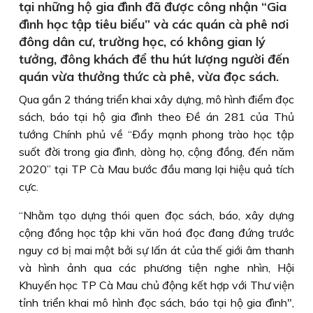
tại những hộ gia đình đã được công nhận “Gia
đình học tập tiêu biểu” và các quán cà phê nơi
đông dân cư, trường học, có không gian lý
tưởng, đông khách để thu hút lượng người đến
quán vừa thưởng thức cà phê, vừa đọc sách.
Qua gần 2 tháng triển khai xây dựng, mô hình điểm đọc
sách, báo tại hộ gia đình theo Ðề án 281 của Thủ
tướng Chính phủ về “Ðẩy mạnh phong trào học tập
suốt đời trong gia đình, dòng họ, cộng đồng, đến năm
2020” tại TP Cà Mau bước đầu mang lại hiệu quả tích
cực.
“Nhằm tạo dựng thói quen đọc sách, báo, xây dựng
cộng đồng học tập khi văn hoá đọc đang đứng trước
nguy cơ bị mai một bởi sự lấn át của thế giới âm thanh
và hình ảnh qua các phương tiện nghe nhìn, Hội
Khuyến học TP Cà Mau chủ động kết hợp với Thư viện
tỉnh triển khai mô hình đọc sách, báo tại hộ gia đình",