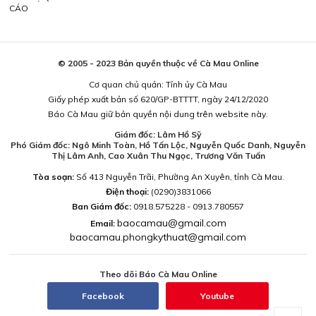
CÁO
© 2005 - 2023 Bản quyền thuộc về Cà Mau Online
Cơ quan chủ quản: Tỉnh ủy Cà Mau
Giấy phép xuất bản số 620/GP-BTTTT, ngày 24/12/2020
Báo Cà Mau giữ bản quyền nội dung trên website này.
Giám đốc: Lâm Hồ Sỹ
Phó Giám đốc: Ngô Minh Toàn, Hồ Tấn Lộc, Nguyễn Quốc Danh, Nguyễn
Thị Lâm Anh, Cao Xuân Thu Ngọc, Trương Văn Tuấn
Tòa soạn:
Số 413 Nguyễn Trãi, Phường An Xuyên, tỉnh Cà Mau.
Điện thoại:
(0290)3831066
Ban Giám đốc:
0918.575228 - 0913.780557
baocamau@gmail.com
Email:
baocamau.phongkythuat@gmail.com
Theo dõi Báo Cà Mau Online
Facebook
Youtube