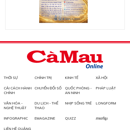
THỜI SỰ
CHÍNH TRỊ
KINH TẾ
XÃ HỘI
CẢI CÁCH HÀNH
CHUYỂN ĐỔI SỐ
QUỐC PHÒNG -
PHÁP LUẬT
CHÍNH
AN NINH
VĂN HÓA -
DU LỊCH - THỂ
NHỊP SỐNG TRẺ
LONGFORM
NGHỆ THUẬT
THAO
INFOGRAPHIC
EMAGAZINE
QUIZZ
ភាសាខ្មែរ
LIÊN HỆ QUẢNG