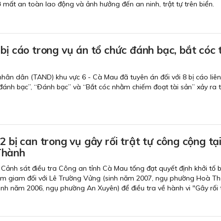
 mất an toàn lao động và ảnh hưởng đến an ninh, trật tự trên biển.
bị cáo trong vụ án tổ chức đánh bạc, bắt cóc 
nhân dân (TAND) khu vực 6 - Cà Mau đã tuyên án đối với 8 bị cáo liê
đánh bạc”, “Đánh bạc” và “Bắt cóc nhằm chiếm đoạt tài sản” xảy ra t
.
2 bị can trong vụ gây rối trật tự công cộng tạ
Thành
Cảnh sát điều tra Công an tỉnh Cà Mau tống đạt quyết định khởi tố b
tạm giam đối với Lê Trường Vửng (sinh năm 2007, ngụ phường Hoà Th
nh năm 2006, ngụ phường An Xuyên) để điều tra về hành vi "Gây rối t