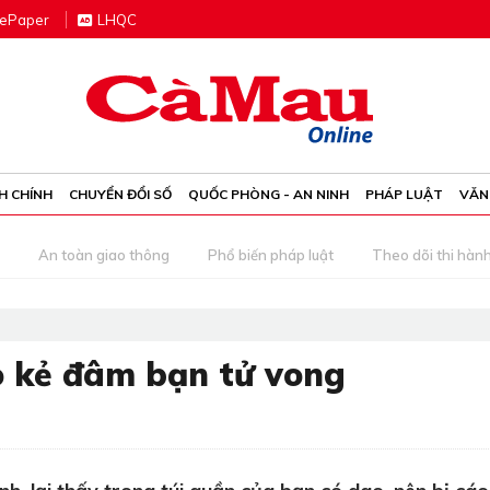
e
P
aper
LHQC
H CHÍNH
CHUYỂN ĐỔI SỐ
QUỐC PHÒNG - AN NINH
PHÁP LUẬT
VĂN
An toàn giao thông
Phổ biến pháp luật
Theo dõi thi hàn
o kẻ đâm bạn tử vong