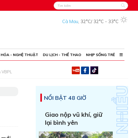
Cà Mau
,
32°C
/
32°C
-
33°C
 HÓA - NGHỆ THUẬT
DU LỊCH - THỂ THAO
NHỊP SỐNG TRẺ
h VBPL
NỔI BẬT 48 GIỜ
Giao nộp vũ khí, giữ
lại bình yên