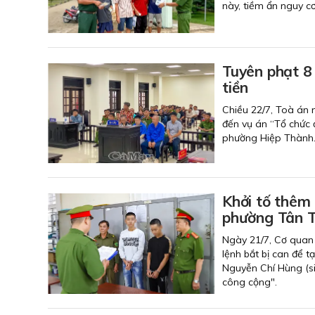
này, tiềm ẩn nguy cơ
Tuyên phạt 8 
tiền
Chiều 22/7, Toà án 
đến vụ án “Tổ chức 
phường Hiệp Thành
Khởi tố thêm 
phường Tân 
Ngày 21/7, Cơ quan 
lệnh bắt bị can để 
Nguyễn Chí Hùng (si
công cộng".