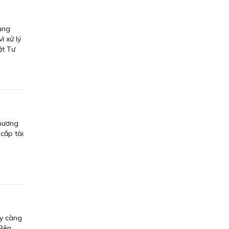
ụng
ì xử lý
ật Tư
Phương
 cắp tài
ày càng
 Bên