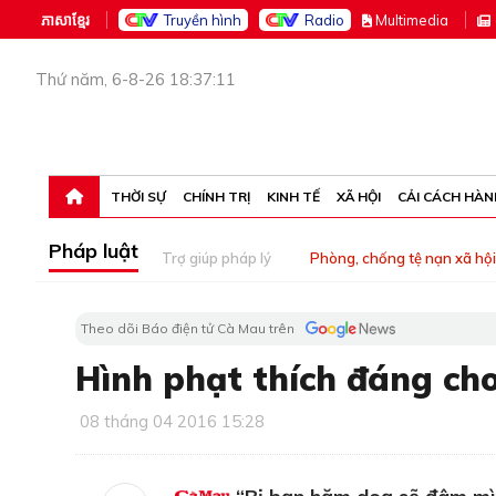
ភាសាខ្មែរ
Truyền hình
Radio
M
ultimedia
Thứ năm, 6-8-26 18:37:11
THỜI SỰ
CHÍNH TRỊ
KINH TẾ
XÃ HỘI
CẢI CÁCH HÀN
Pháp luật
Trợ giúp pháp lý
Phòng, chống tệ nạn xã hội
Theo dõi Báo điện tử Cà Mau trên
Hình phạt thích đáng ch
08 tháng 04 2016 15:28