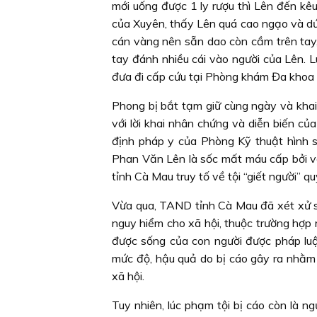
mới uống được 1 ly rượu thì Lên đến kê
của Xuyên, thấy Lên quá cao ngạo và dứt
cán vàng nên sẵn dao còn cầm trên tay,
tay đánh nhiều cái vào người của Lên.
đưa đi cấp cứu tại Phòng khám Đa khoa 
Phong bị bắt tạm giữ cùng ngày và khai 
với lời khai nhân chứng và diễn biến củ
định pháp y của Phòng Kỹ thuật hình s
Phan Văn Lên là sốc mất máu cấp bởi vế
tỉnh Cà Mau truy tố về tội “giết người” q
Vừa qua, TAND tỉnh Cà Mau đã xét xử sở
nguy hiểm cho xã hội, thuộc trường hợp
được sống của con người được pháp luậ
mức độ, hậu quả do bị cáo gây ra nhằm 
xã hội.
Tuy nhiên, lúc phạm tội bị cáo còn là ng