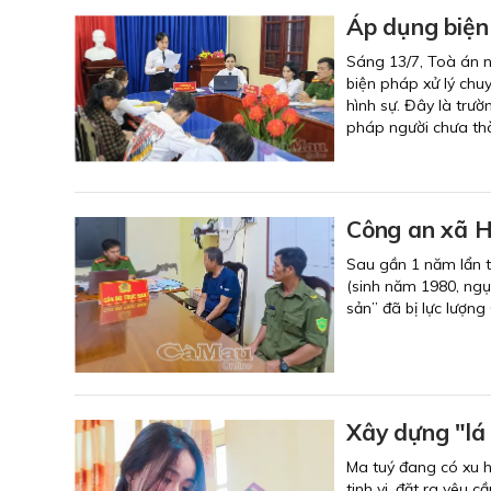
Áp dụng biện 
Sáng 13/7, Toà án 
biện pháp xử lý chu
hình sự. Đây là trườ
pháp người chưa thà
Công an xã H
Sau gần 1 năm lẩn t
(sinh năm 1980, ngụ 
sản” đã bị lực lượn
Xây dựng "lá
Ma tuý đang có xu h
tinh vi, đặt ra yêu