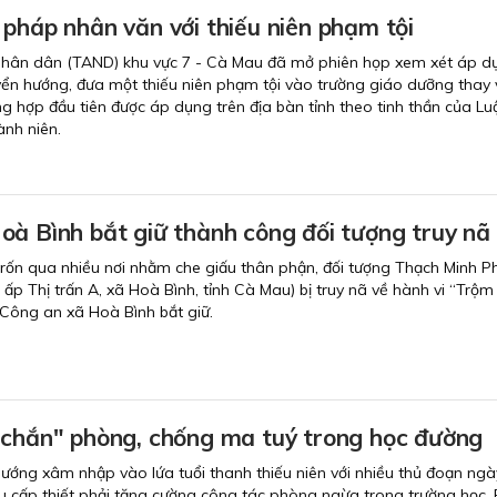
pháp nhân văn với thiếu niên phạm tội
nhân dân (TAND) khu vực 7 - Cà Mau đã mở phiên họp xem xét áp d
yển hướng, đưa một thiếu niên phạm tội vào trường giáo dưỡng thay v
ng hợp đầu tiên được áp dụng trên địa bàn tỉnh theo tinh thần của Lu
nh niên.
oà Bình bắt giữ thành công đối tượng truy nã
rốn qua nhiều nơi nhằm che giấu thân phận, đối tượng Thạch Minh 
ấp Thị trấn A, xã Hoà Bình, tỉnh Cà Mau) bị truy nã về hành vi “Trộm
g Công an xã Hoà Bình bắt giữ.
 chắn" phòng, chống ma tuý trong học đường
ướng xâm nhập vào lứa tuổi thanh thiếu niên với nhiều thủ đoạn ng
 cầu cấp thiết phải tăng cường công tác phòng ngừa trong trường học.