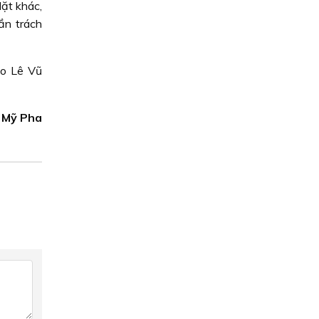
Mặt khác,
ần trách
áo Lê Vũ
Mỹ Pha