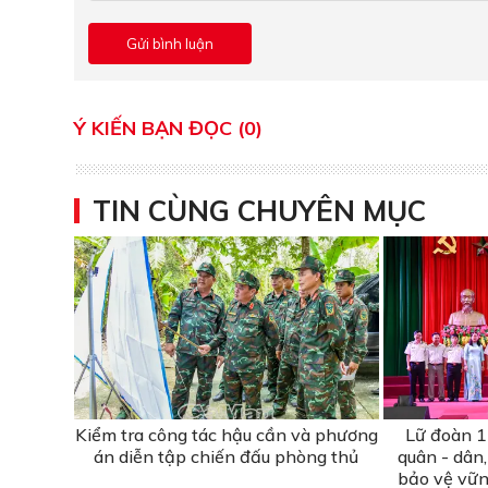
Ý KIẾN BẠN ĐỌC (0)
TIN CÙNG CHUYÊN MỤC
Kiểm tra công tác hậu cần và phương
Lữ đoàn 1
án diễn tập chiến đấu phòng thủ
quân - dân
bảo vệ vữn