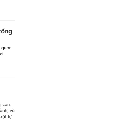
tống
n quan
ại
i
ị can,
ành) và
rật tự