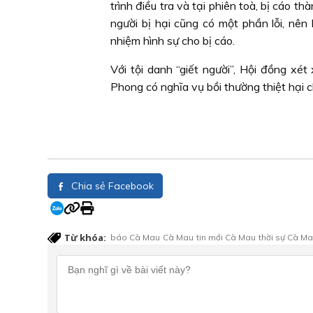
trình điều tra và tại phiên toà, bị cáo 
người bị hại cũng có một phần lỗi, nê
nhiệm hình sự cho bị cáo.
Với tội danh “giết người”, Hội đồng x
Phong có nghĩa vụ bồi thường thiệt hại c
Chia sẻ Facebook
Từ khóa:
báo Cà Mau
Cà Mau
tin mới Cà Mau
thời sự Cà M