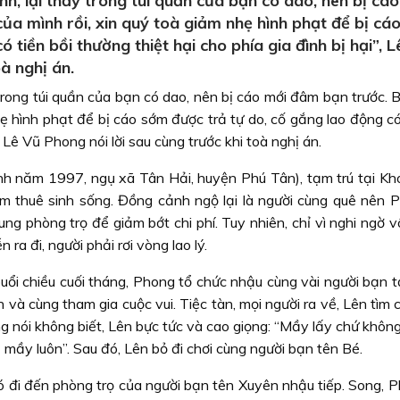
, lại thấy trong túi quần của bạn có dao, nên bị cá
của mình rồi, xin quý toà giảm nhẹ hình phạt để bị cá
 tiền bồi thường thiệt hại cho phía gia đình bị hại”, 
oà nghị án.
rong túi quần của bạn có dao, nên bị cáo mới đâm bạn trước. B
nhẹ hình phạt để bị cáo sớm được trả tự do, cố gắng lao động có
, Lê Vũ Phong nói lời sau cùng trước khi toà nghị án.
nh năm 1997, ngụ xã Tân Hải, huyện Phú Tân), tạm trú tại Khó
m thuê sinh sống. Đồng cảnh ngộ lại là người cùng quê nên 
g phòng trọ để giảm bớt chi phí. Tuy nhiên, chỉ vì nghi ngờ v
 ra đi, người phải rơi vòng lao lý.
uổi chiều cuối tháng, Phong tổ chức nhậu cùng vài người bạn t
 và cùng tham gia cuộc vui. Tiệc tàn, mọi người ra về, Lên tìm 
 nói không biết, Lên bực tức và cao giọng: “Mầy lấy chứ không
mầy luôn”. Sau đó, Lên bỏ đi chơi cùng người bạn tên Bé.
ó đi đến phòng trọ của người bạn tên Xuyên nhậu tiếp. Song, P