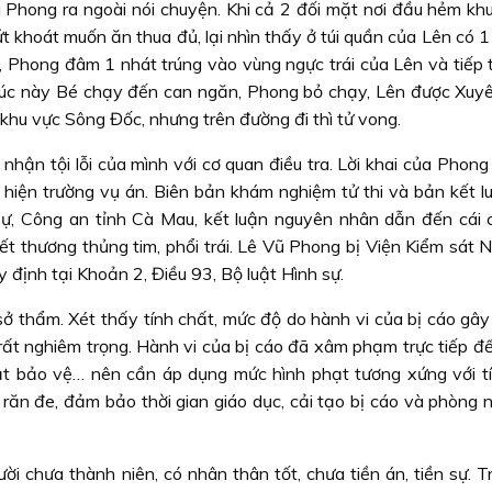
u Phong ra ngoài nói chuyện. Khi cả 2 đối mặt nơi đầu hẻm khu
 khoát muốn ăn thua đủ, lại nhìn thấy ở túi quần của Lên có 1
 Phong đâm 1 nhát trúng vào vùng ngực trái của Lên và tiếp 
 Lúc này Bé chạy đến can ngăn, Phong bỏ chạy, Lên được Xuy
khu vực Sông Đốc, nhưng trên đường đi thì tử vong.
nhận tội lỗi của mình với cơ quan điều tra. Lời khai của Phon
a hiện trường vụ án. Biên bản khám nghiệm tử thi và bản kết l
ự, Công an tỉnh Cà Mau, kết luận nguyên nhân dẫn đến cái 
t thương thủng tim, phổi trái. Lê Vũ Phong bị Viện Kiểm sát 
uy định tại Khoản 2, Điều 93, Bộ luật Hình sự.
 thẩm. Xét thấy tính chất, mức độ do hành vi của bị cáo gây r
 rất nghiêm trọng. Hành vi của bị cáo đã xâm phạm trực tiếp đ
t bảo vệ… nên cần áp dụng mức hình phạt tương xứng với tí
răn đe, đảm bảo thời gian giáo dục, cải tạo bị cáo và phòng 
ười chưa thành niên, có nhân thân tốt, chưa tiền án, tiền sự. 