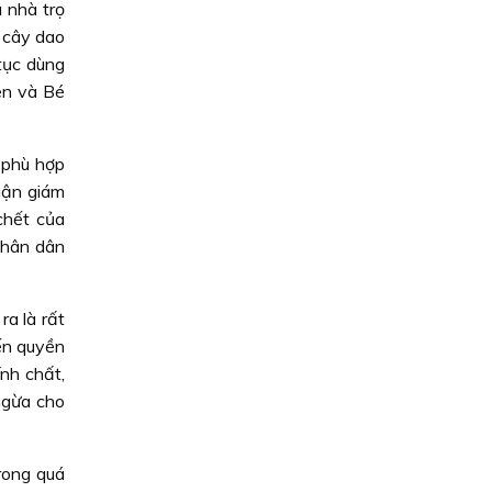
 nhà trọ
 cây dao
tục dùng
ên và Bé
g phù hợp
uận giám
chết của
Nhân dân
a là rất
ến quyền
nh chất,
ngừa cho
Trong quá