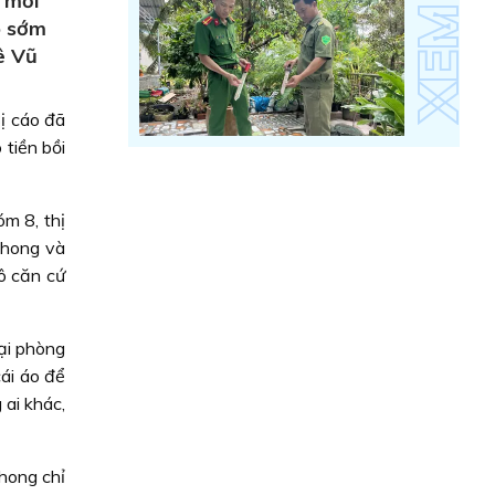
o mới
o sớm
Lê Vũ
ị cáo đã
 tiền bồi
m 8, thị
Phong và
ô căn cứ
ại phòng
cái áo để
 ai khác,
hong chỉ