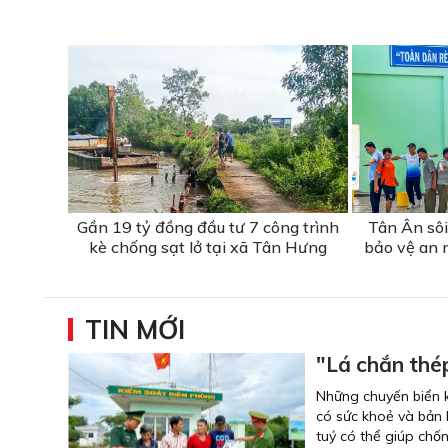
Gần 19 tỷ đồng đầu tư 7 công trình
Tân Ân sôi
kè chống sạt lở tại xã Tân Hưng
bảo vệ an 
TIN MỚI
"Lá chắn thé
Những chuyến biển k
có sức khoẻ và bản l
tuý có thể giúp chố