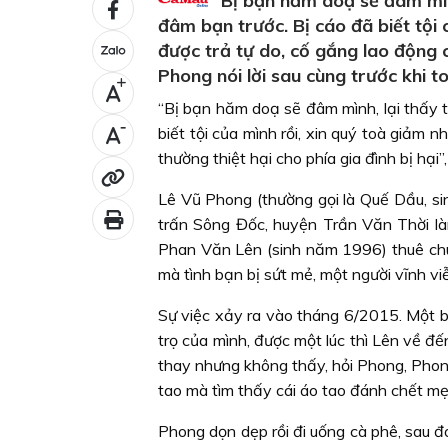
“Bị bạn hăm doạ sẽ đâm mình
đâm bạn trước. Bị cáo đã biết tội 
được trả tự do, cố gắng lao động có
Phong nói lời sau cùng trước khi t
+
“Bị bạn hăm doạ sẽ đâm mình, lại thấy t
-
biết tội của mình rồi, xin quý toà giảm 
thường thiệt hại cho phía gia đình bị hại”
Lê Vũ Phong (thường gọi là Quế Dầu, si
trấn Sông Đốc, huyện Trần Văn Thời là
Phan Văn Lên (sinh năm 1996) thuê chun
mà tình bạn bị sứt mẻ, một người vĩnh viễn
Sự việc xảy ra vào tháng 6/2015. Một b
trọ của mình, được một lúc thì Lên về đến
thay nhưng không thấy, hỏi Phong, Phong
tao mà tìm thấy cái áo tao đánh chết mẹ 
Phong dọn dẹp rồi đi uống cà phê, sau đ