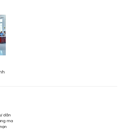
nh
gư dân
rằng ma
 nạn