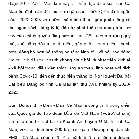
đoạn 2012-2021. Việc làm này là nhằm tạo điều kiện cho Cà
Mau ổn định cân đối thu, chi ngân sách thời kỳ ổn định ngân
sách 2022-2025 và những năm tiếp theo, góp phần tăng số
thu ngân sách, tăng tỷ lệ đầu tư phát triển và nâng trần nợ
vay của chính quyền địa phương, tạo điều kiện mở rộng quy
mô, khả năng đầu tư phát triển, góp phần hoàn thiện nhanh
hơn, đồng bộ hơn hệ thống hạ tầng kinh tế - xã hội, tạo động
lực thu hút đầu tư, nhanh chóng phục hồi và phát triển kinh tế
- xã hội trong điều kiện thích ứng an toàn, linh hoạt với dịch
bệnh Covid-19, tiến đến thực hiện thắng lợi Nghị quyết Đại hội
Đại biểu Đảng bộ tỉnh Cà Mau lần thứ XVI, nhiệm kỳ 2020-
2025.
Cụm Dự án Khí - Điện - Đạm Cà Mau là công trình trọng điểm
của Quốc gia do Tập đoàn Dầu khí Việt Nam (PetroVietnam)
làm chủ đầu tư, đặt tại xã Khánh An, huyện U Minh, tỉnh Cà
Mau, với diện tích hơn 200 ha, bao gồm: Đường ống dẫn khí
PM3 - Cà Mau, công suất 2 tỷ m3 khí/năm, chiều dài đường