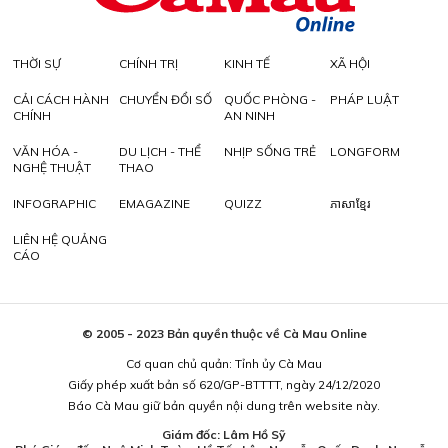
THỜI SỰ
CHÍNH TRỊ
KINH TẾ
XÃ HỘI
CẢI CÁCH HÀNH
CHUYỂN ĐỔI SỐ
QUỐC PHÒNG -
PHÁP LUẬT
CHÍNH
AN NINH
VĂN HÓA -
DU LỊCH - THỂ
NHỊP SỐNG TRẺ
LONGFORM
NGHỆ THUẬT
THAO
INFOGRAPHIC
EMAGAZINE
QUIZZ
ភាសាខ្មែរ
LIÊN HỆ QUẢNG
CÁO
© 2005 - 2023 Bản quyền thuộc về Cà Mau Online
Cơ quan chủ quản: Tỉnh ủy Cà Mau
Giấy phép xuất bản số 620/GP-BTTTT, ngày 24/12/2020
Báo Cà Mau giữ bản quyền nội dung trên website này.
Giám đốc: Lâm Hồ Sỹ