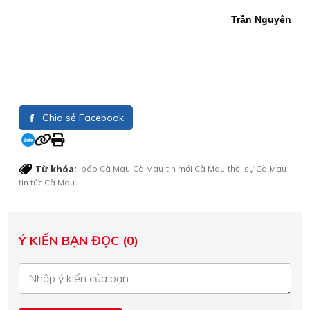
Trần Nguyên
Chia sẻ Facebook
Từ khóa:
báo Cà Mau
Cà Mau
tin mới Cà Mau
thời sự Cà Mau
tin tức Cà Mau
Ý KIẾN BẠN ĐỌC (0)