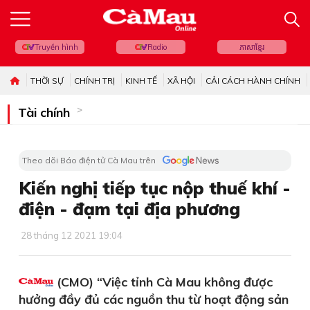
Truyền hình
Radio
ភាសាខ្មែរ
THỜI SỰ
CHÍNH TRỊ
KINH TẾ
XÃ HỘI
CẢI CÁCH HÀNH CHÍNH
Tài chính
Theo dõi Báo điện tử Cà Mau trên
Kiến nghị tiếp tục nộp thuế khí -
điện - đạm tại địa phương
28 tháng 12 2021 19:04
(CMO) “Việc tỉnh Cà Mau không được
hưởng đầy đủ các nguồn thu từ hoạt động sản