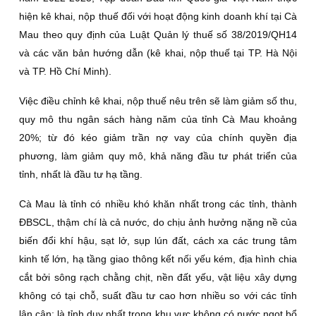
hiện kê khai, nộp thuế đối với hoạt động kinh doanh khí tại Cà
Mau theo quy định của Luật Quản lý thuế số 38/2019/QH14
và các văn bản hướng dẫn (kê khai, nộp thuế tại TP. Hà Nội
và TP. Hồ Chí Minh).
Việc điều chỉnh kê khai, nộp thuế nêu trên sẽ làm giảm số thu,
quy mô thu ngân sách hàng năm của tỉnh Cà Mau khoảng
20%; từ đó kéo giảm trần nợ vay của chính quyền địa
phương, làm giảm quy mô, khả năng đầu tư phát triển của
tỉnh, nhất là đầu tư hạ tầng.
Cà Mau là tỉnh có nhiều khó khăn nhất trong các tỉnh, thành
ĐBSCL, thậm chí là cả nước, do chịu ảnh hưởng nặng nề của
biến đổi khí hậu, sạt lở, sụp lún đất, cách xa các trung tâm
kinh tế lớn, hạ tầng giao thông kết nối yếu kém, địa hình chia
cắt bởi sông rạch chằng chịt, nền đất yếu, vật liệu xây dựng
không có tại chỗ, suất đầu tư cao hơn nhiều so với các tỉnh
lân cận; là tỉnh duy nhất trong khu vực không có nước ngọt bổ