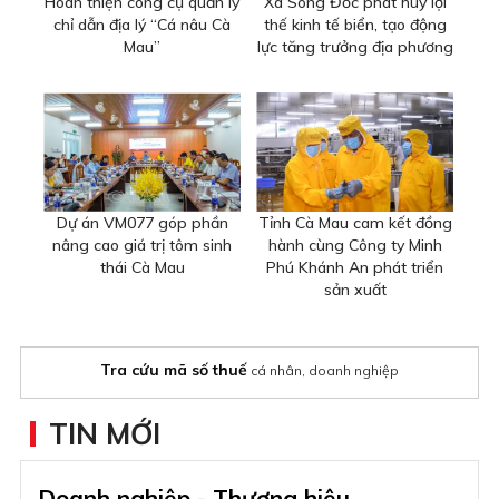
Hoàn thiện công cụ quản lý
Xã Sông Đốc phát huy lợi
chỉ dẫn địa lý “Cá nâu Cà
thế kinh tế biển, tạo động
Mau”
lực tăng trưởng địa phương
Dự án VM077 góp phần
Tỉnh Cà Mau cam kết đồng
nâng cao giá trị tôm sinh
hành cùng Công ty Minh
thái Cà Mau
Phú Khánh An phát triển
sản xuất
Tra cứu mã số thuế
cá nhân, doanh nghiệp
TIN MỚI
Doanh nghiệp - Thương hiệu