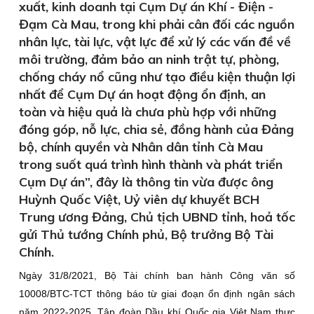
xuất, kinh doanh tại Cụm Dự án Khí - Điện -
Đạm Cà Mau, trong khi phải cân đối các nguồn
nhân lực, tài lực, vật lực để xử lý các vấn đề về
môi trường, đảm bảo an ninh trật tự, phòng,
chống cháy nổ cũng như tạo điều kiện thuận lợi
nhất để Cụm Dự án hoạt động ổn định, an
toàn và hiệu quả là chưa phù hợp với những
đóng góp, nỗ lực, chia sẻ, đồng hành của Đảng
bộ, chính quyền và Nhân dân tỉnh Cà Mau
trong suốt quá trình hình thành và phát triển
Cụm Dự án”, đây là thông tin vừa được ông
Huỳnh Quốc Việt, Uỷ viên dự khuyết BCH
Trung ương Đảng, Chủ tịch UBND tỉnh, hoả tốc
gửi Thủ tướng Chính phủ, Bộ trưởng Bộ Tài
Chính.
Ngày 31/8/2021, Bộ Tài chính ban hành Công văn số
10008/BTC-TCT thông báo từ giai đoạn ổn định ngân sách
năm 2022-2025, Tập đoàn Dầu khí Quốc gia Việt Nam thực