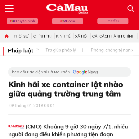
Truyền hình
Radio
ភាសាខ្មែរ
THỜI SỰ
CHÍNH TRỊ
KINH TẾ
XÃ HỘI
CẢI CÁCH HÀNH CHÍNH
Pháp luật
Trợ giúp pháp lý
Phòng, chống tệ nạn xã 
Theo dõi Báo điện tử Cà Mau trên
Kinh hãi xe container lật nhào
giữa quảng trường trung tâm
08 tháng 01 2018 06:01
(CMO) Khoảng 9 giờ 30 ngày 7/1, nhiều
người đang điều khiển phương tiện đoạn