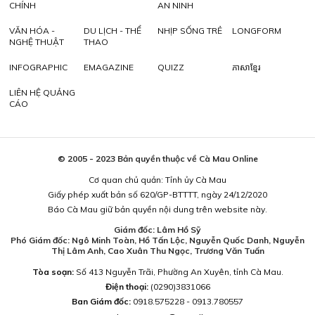
CHÍNH
AN NINH
VĂN HÓA -
DU LỊCH - THỂ
NHỊP SỐNG TRẺ
LONGFORM
NGHỆ THUẬT
THAO
INFOGRAPHIC
EMAGAZINE
QUIZZ
ភាសាខ្មែរ
LIÊN HỆ QUẢNG
CÁO
© 2005 - 2023 Bản quyền thuộc về Cà Mau Online
Cơ quan chủ quản: Tỉnh ủy Cà Mau
Giấy phép xuất bản số 620/GP-BTTTT, ngày 24/12/2020
Báo Cà Mau giữ bản quyền nội dung trên website này.
Giám đốc: Lâm Hồ Sỹ
Phó Giám đốc: Ngô Minh Toàn, Hồ Tấn Lộc, Nguyễn Quốc Danh, Nguyễn
Thị Lâm Anh, Cao Xuân Thu Ngọc, Trương Văn Tuấn
Tòa soạn:
Số 413 Nguyễn Trãi, Phường An Xuyên, tỉnh Cà Mau.
Điện thoại:
(0290)3831066
Ban Giám đốc:
0918.575228 - 0913.780557