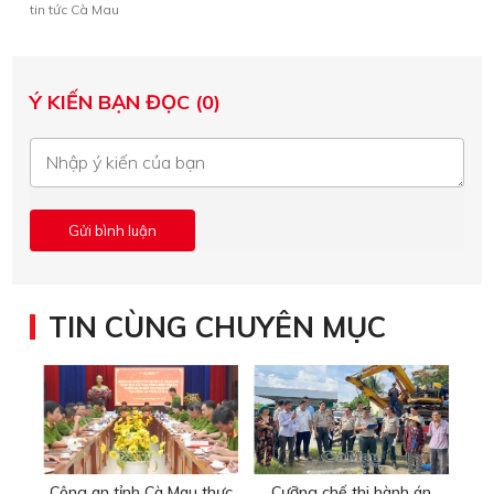
tin tức Cà Mau
Ý KIẾN BẠN ĐỌC (0)
TIN CÙNG CHUYÊN MỤC
Công an tỉnh Cà Mau thực
Cưỡng chế thi hành án