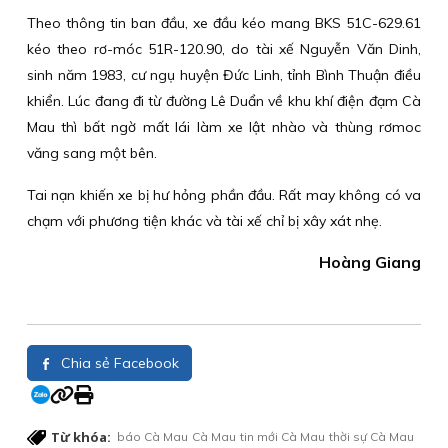
Theo thông tin ban đầu, xe đầu kéo mang BKS 51C-629.61
kéo theo rơ-móc 51R-120.90, do tài xế Nguyễn Văn Dinh,
sinh năm 1983, cư ngụ huyện Đức Linh, tỉnh Bình Thuận điều
khiển. Lúc đang đi từ đường Lê Duẩn về khu khí điện đạm Cà
Mau thì bất ngờ mất lái làm xe lật nhào và thùng rơmoc
văng sang một bên.
Tai nạn khiến xe bị hư hỏng phần đầu. Rất may không có va
chạm với phương tiện khác và tài xế chỉ bị xây xát nhẹ.
Hoàng Giang
Chia sẻ Facebook
Từ khóa:
báo Cà Mau
Cà Mau
tin mới Cà Mau
thời sự Cà Mau