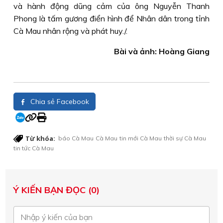
và hành động dũng cảm của ông Nguyễn Thanh
Phong là tấm gương điển hình để Nhân dân trong tỉnh
Cà Mau nhân rộng và phát huy./.
Bài và ảnh: Hoàng Giang
Chia sẻ Facebook
Từ khóa:
báo Cà Mau
Cà Mau
tin mới Cà Mau
thời sự Cà Mau
tin tức Cà Mau
Ý KIẾN BẠN ĐỌC (0)