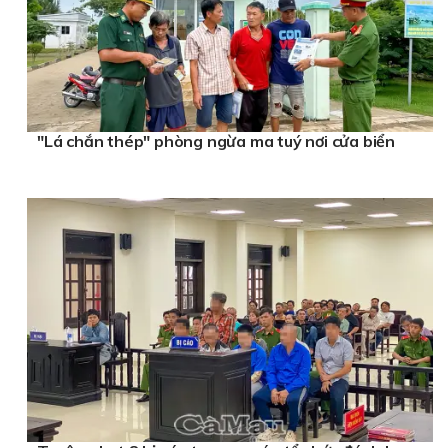
"Lá chắn thép" phòng ngừa ma tuý nơi cửa biển