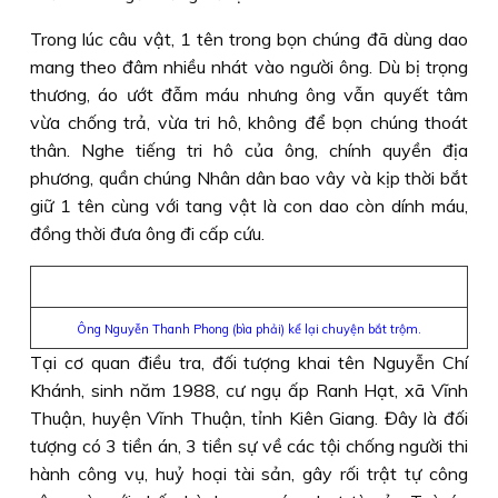
Trong lúc câu vật, 1 tên trong bọn chúng đã dùng dao
mang theo đâm nhiều nhát vào người ông. Dù bị trọng
thương, áo ướt đẫm máu nhưng ông vẫn quyết tâm
vừa chống trả, vừa tri hô, không để bọn chúng thoát
thân. Nghe tiếng tri hô của ông, chính quyền địa
phương, quần chúng Nhân dân bao vây và kịp thời bắt
giữ 1 tên cùng với tang vật là con dao còn dính máu,
đồng thời đưa ông đi cấp cứu.
Ông Nguyễn Thanh Phong (bìa phải) kể lại chuyện bắt trộm.
Tại cơ quan điều tra, đối tượng khai tên Nguyễn Chí
Khánh, sinh năm 1988, cư ngụ ấp Ranh Hạt, xã Vĩnh
Thuận, huyện Vĩnh Thuận, tỉnh Kiên Giang. Đây là đối
tượng có 3 tiền án, 3 tiền sự về các tội chống người thi
hành công vụ, huỷ hoại tài sản, gây rối trật tự công