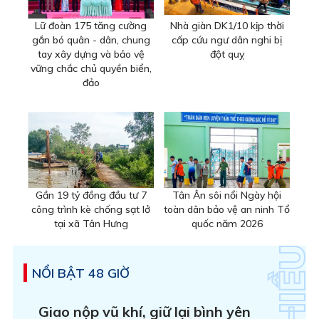
Lữ đoàn 175 tăng cường
Nhà giàn DK1/10 kịp thời
gắn bó quân - dân, chung
cấp cứu ngư dân nghi bị
tay xây dựng và bảo vệ
đột quỵ
vững chắc chủ quyền biển,
đảo
Gần 19 tỷ đồng đầu tư 7
Tân Ân sôi nổi Ngày hội
công trình kè chống sạt lở
toàn dân bảo vệ an ninh Tổ
tại xã Tân Hưng
quốc năm 2026
NỔI BẬT 48 GIỜ
Giao nộp vũ khí, giữ lại bình yên