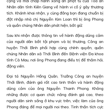
cộng và mới chấp hành xong án phạt tù của Toà án
Nhân dân tỉnh Kiên Giang về hành vi cố ý gây thương
tích. Khánh khai nhận, y cùng đồng bọn đang chuẩn bị
đột nhập nhà chị Nguyễn Kim Loan thì bị ông Phong
và quần chúng Nhân dân phát hiện, bắt giữ.
Sau khi nhận được thông tin về hành động dũng cảm
của người dân bắt tội phạm và bị thương, Công an
huyện Thới Bình phối hợp cùng chính quyền, quần
chúng Nhân dân xã Thới Bình đến Bệnh viện Đa khoa
tỉnh Cà Mau, nơi ông Phong đang điều trị để thăm hỏi,
động viên.
Đại tá Nguyễn Hồng Quân, Trưởng Công an huyện
Thới Bình, đánh giá rất cao tinh thần và hành động
dũng cảm của ông Nguyễn Thanh Phong. Không
những được cơ quan chức năng đánh giá cao, theo
người dân sinh sống ở khu vực trên, việc làm của ông
Phong đáng để mọi người noi theo. Tinh thần tích cực