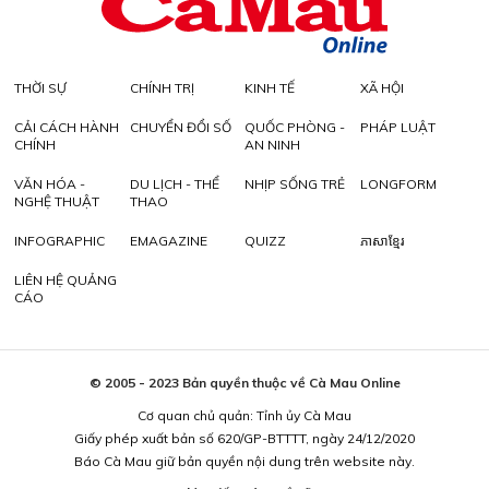
THỜI SỰ
CHÍNH TRỊ
KINH TẾ
XÃ HỘI
CẢI CÁCH HÀNH
CHUYỂN ĐỔI SỐ
QUỐC PHÒNG -
PHÁP LUẬT
CHÍNH
AN NINH
VĂN HÓA -
DU LỊCH - THỂ
NHỊP SỐNG TRẺ
LONGFORM
NGHỆ THUẬT
THAO
INFOGRAPHIC
EMAGAZINE
QUIZZ
ភាសាខ្មែរ
LIÊN HỆ QUẢNG
CÁO
© 2005 - 2023 Bản quyền thuộc về Cà Mau Online
Cơ quan chủ quản: Tỉnh ủy Cà Mau
Giấy phép xuất bản số 620/GP-BTTTT, ngày 24/12/2020
Báo Cà Mau giữ bản quyền nội dung trên website này.