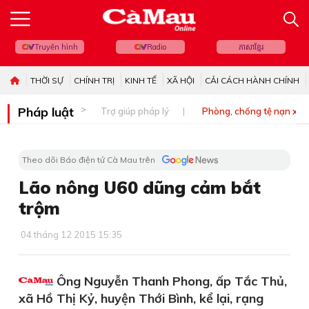
Truyền hình
Radio
ភាសាខ្មែរ
THỜI SỰ
CHÍNH TRỊ
KINH TẾ
XÃ HỘI
CẢI CÁCH HÀNH CHÍNH
Pháp luật
Trợ giúp pháp lý
Phòng, chống tệ nạn xã 
Theo dõi Báo điện tử Cà Mau trên
Lão nông U60 dũng cảm bắt
trộm
04 tháng 12 2015 15:35
Ông Nguyễn Thanh Phong, ấp Tắc Thủ,
xã Hồ Thị Kỷ, huyện Thới Bình, kể lại, rạng