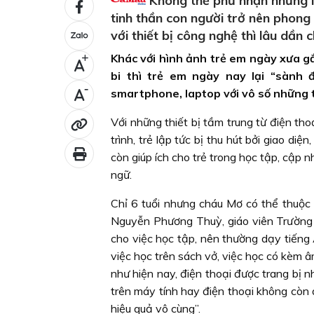
Không thể phủ nhận những lợi
tinh thần con người trở nên phong 
với thiết bị công nghệ thì lâu dần
Khác với hình ảnh trẻ em ngày xưa gắ
+
bi thì trẻ em ngày nay lại “sành 
-
smartphone, laptop với vô số những t
Với những thiết bị tầm trung từ điện tho
trình, trẻ lập tức bị thu hút bởi giao diện,
còn giúp ích cho trẻ trong học tập, cập 
ngữ.
Chỉ 6 tuổi nhưng cháu Mơ có thể thuộc 
Nguyễn Phương Thuỳ, giáo viên Trường 
cho việc học tập, nên thường dạy tiếng 
việc học trên sách vở, việc học có kèm â
như hiện nay, điện thoại được trang bị n
trên máy tính hay điện thoại không còn
hiệu quả vô cùng”.