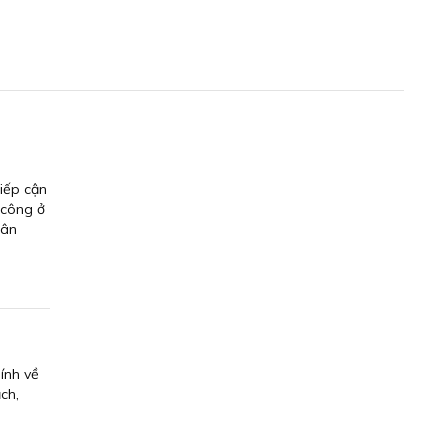
tiếp cận
 công ở
 ân
ính về
ch,