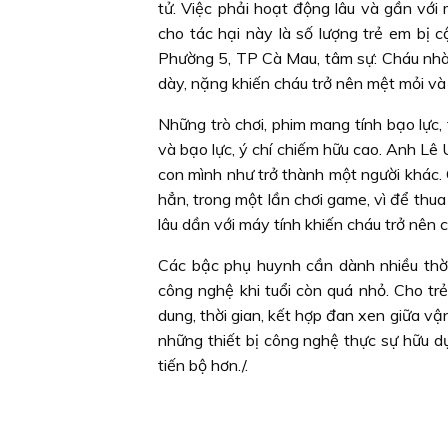
tử. Việc phải hoạt động lâu và gần với
cho tác hại này là số lượng trẻ em bị 
Phường 5, TP Cà Mau, tâm sự: Cháu nhà 
dày, nặng khiến cháu trở nên mệt mỏi và 
Những trò chơi, phim mang tính bạo lực,
và bạo lực, ý chí chiếm hữu cao. Anh Lê 
con mình như trở thành một người khác. C
hẳn, trong một lần chơi game, vì để thua
lâu dần với máy tính khiến cháu trở nên 
Các bậc phụ huynh cần dành nhiều thời 
công nghệ khi tuổi còn quá nhỏ. Cho trẻ
dung, thời gian, kết hợp đan xen giữa vậ
những thiết bị công nghệ thực sự hữu 
tiến bộ hơn./.