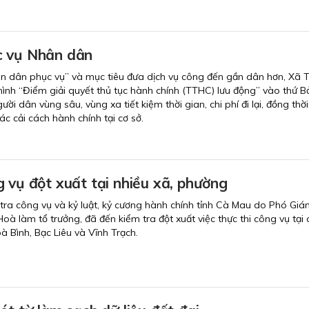
c vụ Nhân dân
hân dân phục vụ” và mục tiêu đưa dịch vụ công đến gần dân hơn, Xã 
hình “Điểm giải quyết thủ tục hành chính (TTHC) lưu động” vào thứ 
ười dân vùng sâu, vùng xa tiết kiệm thời gian, chi phí đi lại, đồng thờ
c cải cách hành chính tại cơ sở.
 vụ đột xuất tại nhiều xã, phường
 tra công vụ và kỷ luật, kỷ cương hành chính tỉnh Cà Mau do Phó Gi
oà làm tổ trưởng, đã đến kiểm tra đột xuất việc thực thi công vụ tại 
à Bình, Bạc Liêu và Vĩnh Trạch.