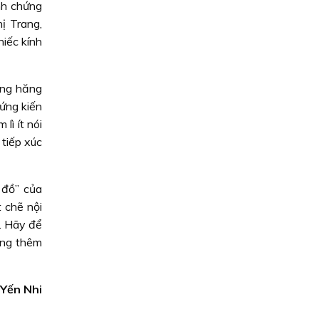
nh chứng
ị Trang,
iếc kính
ung hăng
hứng kiến
lì ít nói
 tiếp xúc
 đồ” của
 chẽ nội
h. Hãy để
ống thêm
 Yến Nhi