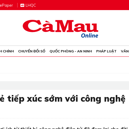
e
P
aper
LHQC
H CHÍNH
CHUYỂN ĐỔI SỐ
QUỐC PHÒNG - AN NINH
PHÁP LUẬT
VĂN
rẻ tiếp xúc sớm với công nghệ