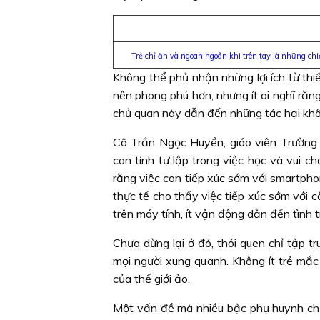
Trẻ chỉ ăn và ngoan ngoãn khi trên tay là những chi
Không thể phủ nhận những lợi ích từ thiế
nên phong phú hơn, nhưng ít ai nghĩ rằng 
chủ quan này dẫn đến những tác hại khôn
Cô Trần Ngọc Huyền, giáo viên Trường
con tính tự lập trong việc học và vui c
rằng việc con tiếp xúc sớm với smartphone
thực tế cho thấy việc tiếp xúc sớm với 
trên máy tính, ít vận động dẫn đến tình 
Chưa dừng lại ở đó, thói quen chỉ tập tru
mọi người xung quanh. Không ít trẻ mắc 
của thế giới ảo.
Một vấn đề mà nhiều bậc phụ huynh chưa