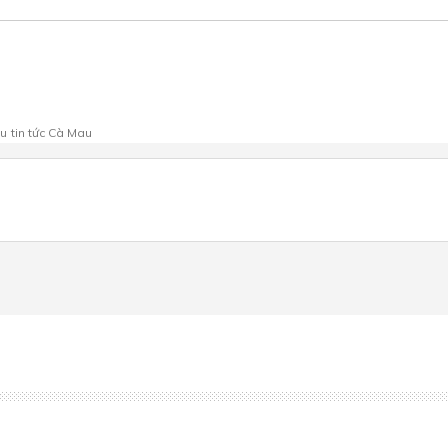
au
tin tức Cà Mau