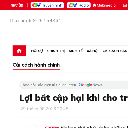
ភាសាខ្មែរ
Truyền hình
Radio
M
ultimedia
Thứ năm, 6-8-26 15:43:34
THỜI SỰ
CHÍNH TRỊ
KINH TẾ
XÃ HỘI
CẢI CÁCH HÀN
Cải cách hành chính
Theo dõi Báo điện tử Cà Mau trên
Lợi bất cập hại khi cho t
29 tháng 08 2016 20:45