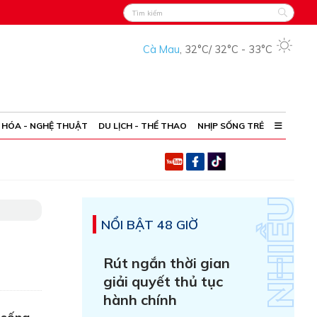
Cà Mau
,
32°C
/
32°C
-
33°C
 HÓA - NGHỆ THUẬT
DU LỊCH - THỂ THAO
NHỊP SỐNG TRẺ
NỔI BẬT 48 GIỜ
Rút ngắn thời gian
giải quyết thủ tục
hành chính