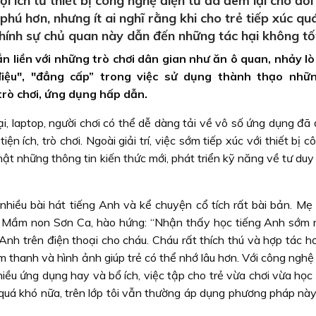
 ích từ thiết bị công nghệ điện tử đã đem lại cho đời
phú hơn, nhưng ít ai nghĩ rằng khi cho trẻ tiếp xúc q
 chính sự chủ quan này dẫn đến những tác hại không tốt
n liền với những trò chơi dân gian như ăn ô quan, nhảy lò
điệu", "đẳng cấp” trong việc sử dụng thành thạo nhữn
rò chơi, ứng dụng hấp dẫn.
ại, laptop, người chơi có thể dễ dàng tải về vô số ứng dụng đã
 tiện ích, trò chơi. Ngoài giải trí, việc sớm tiếp xúc với thiết bị 
nhật những thông tin kiến thức mới, phát triển kỹ năng về tư du
nhiều bài hát tiếng Anh và kể chuyện cổ tích rất bài bản. Mẹ 
Mầm non Sơn Ca, hào hứng: “Nhận thấy học tiếng Anh sớm rấ
Anh trên điện thoại cho cháu. Cháu rất thích thú và hợp tác h
m thanh và hình ảnh giúp trẻ có thể nhớ lâu hơn. Với công nghệ 
hiều ứng dụng hay và bổ ích, việc tập cho trẻ vừa chơi vừa học 
 quá khó nữa, trên lớp tôi vẫn thường áp dụng phương pháp này