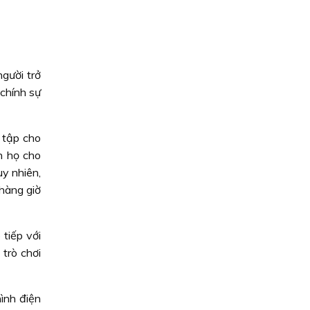
người trở
 chính sự
 tập cho
ần họ cho
uy nhiên,
 hàng giờ
 tiếp với
trò chơi
ình điện