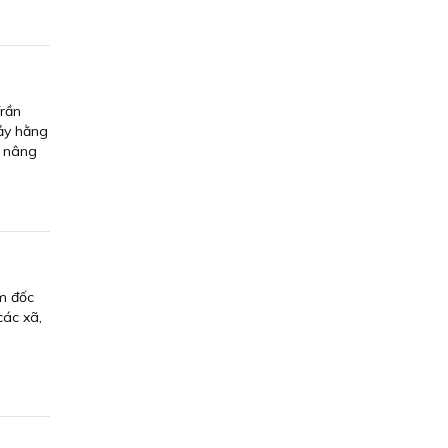
Trần
Bảy hằng
i nâng
ám đốc
các xã,