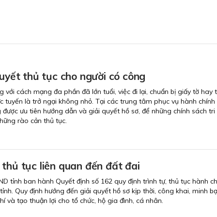
quyết thủ tục cho người có công
với cách mạng đa phần đã lớn tuổi, việc đi lại, chuẩn bị giấy tờ hay 
ực tuyến là trở ngại không nhỏ. Tại các trung tâm phục vụ hành chính
 được ưu tiên hướng dẫn và giải quyết hồ sơ, để những chính sách tri
hững rào cản thủ tục.
thủ tục liên quan đến đất đai
D tỉnh ban hành Quyết định số 162 quy định trình tự, thủ tục hành ch
 tỉnh. Quy định hướng đến giải quyết hồ sơ kịp thời, công khai, minh bạ
hí và tạo thuận lợi cho tổ chức, hộ gia đình, cá nhân.