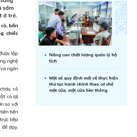
 sống
uá sớm
 ở trẻ.
 cò, bắn
g chiếc
 được lập
Nâng cao chất lượng quản lý hộ
công nghệ
tịch
y và ngôn
Một số quy định mới về thực hiện
thủ tục hành chính theo cơ chế
cháu, cô
một cửa, một cửa liên thông
t có lợi
ơn so với
tiên tiến
trực tiếp
 để dạy,