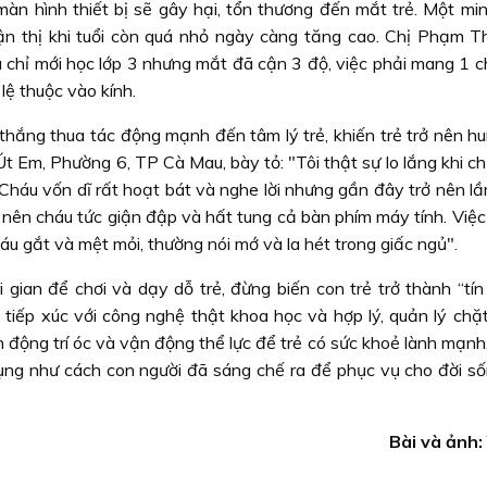
 màn hình thiết bị sẽ gây hại, tổn thương đến mắt trẻ. Một mi
cận thị khi tuổi còn quá nhỏ ngày càng tăng cao. Chị Phạm Th
chỉ mới học lớp 3 nhưng mắt đã cận 3 độ, việc phải mang 1 ch
lệ thuộc vào kính.
 thắng thua tác động mạnh đến tâm lý trẻ, khiến trẻ trở nên h
Út Em, Phường 6, TP Cà Mau, bày tỏ: "Tôi thật sự lo lắng khi c
háu vốn dĩ rất hoạt bát và nghe lời nhưng gần đây trở nên lầm 
 nên cháu tức giận đập và hất tung cả bàn phím máy tính. Việc
cáu gắt và mệt mỏi, thường nói mớ và la hét trong giấc ngủ".
gian để chơi và dạy dỗ trẻ, đừng biến con trẻ trở thành “tín
 tiếp xúc với công nghệ thật khoa học và hợp lý, quản lý chặt
n động trí óc và vận động thể lực để trẻ có sức khoẻ lành mạn
dụng như cách con người đã sáng chế ra để phục vụ cho đời s
Bài và ảnh: