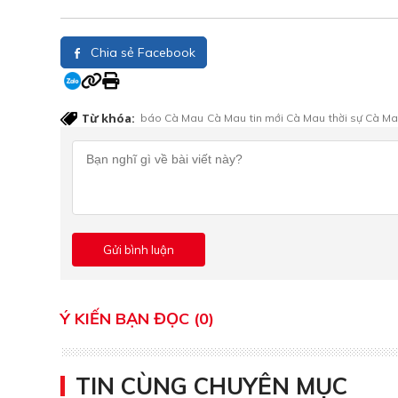
Chia sẻ Facebook
Từ khóa:
báo Cà Mau
Cà Mau
tin mới Cà Mau
thời sự Cà M
Ý KIẾN BẠN ĐỌC (0)
TIN CÙNG CHUYÊN MỤC