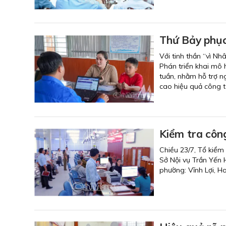
Thứ Bảy phụ
Với tinh thần “vì N
Phán triển khai mô 
tuần, nhằm hỗ trợ ng
cao hiệu quả công tá
Kiểm tra công
Chiều 23/7, Tổ kiểm
Sở Nội vụ Trần Yến H
phường: Vĩnh Lợi, Ho