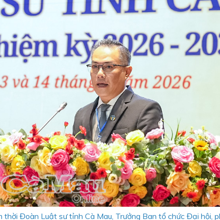
thời Đoàn Luật sư tỉnh Cà Mau, Trưởng Ban tổ chức Đại hội, p