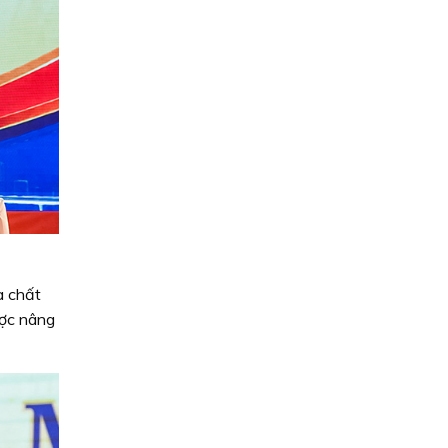
à chất
ược nâng