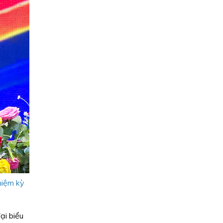
hiệm kỳ
ại biểu