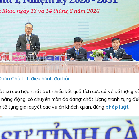
oàn Chủ tịch điều hành đại hội.
uật sư sau hợp nhất đạt nhiều kết quả tích cực cả về số lượng v
a, năng động, có chuyên môn đa dạng; chất lượng tranh tụng đ
h tố tụng giải quyết các vụ án khách quan, đúng
pháp luật
.