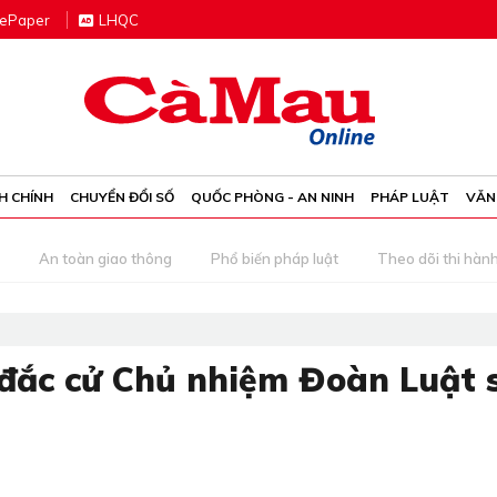
e
P
aper
LHQC
H CHÍNH
CHUYỂN ĐỔI SỐ
QUỐC PHÒNG - AN NINH
PHÁP LUẬT
VĂN
An toàn giao thông
Phổ biến pháp luật
Theo dõi thi hàn
đắc cử Chủ nhiệm Đoàn Luật 