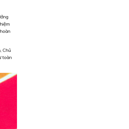
ưởng
nhiệm
à hoàn
m, Chủ
ư toàn