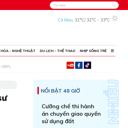
Cà Mau
,
32°C
/
32°C
-
33°C
 HÓA - NGHỆ THUẬT
DU LỊCH - THỂ THAO
NHỊP SỐNG TRẺ
h VBPL
NỔI BẬT 48 GIỜ
sư
Cưỡng chế thi hành
án chuyển giao quyền
sử dụng đất