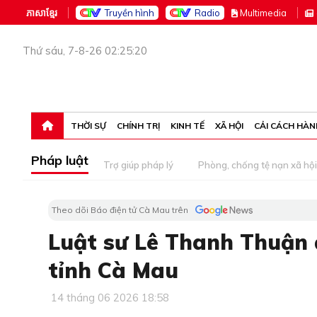
ភាសាខ្មែរ
Truyền hình
Radio
M
ultimedia
Thứ sáu, 7-8-26 02:25:20
THỜI SỰ
CHÍNH TRỊ
KINH TẾ
XÃ HỘI
CẢI CÁCH HÀN
Pháp luật
Trợ giúp pháp lý
Phòng, chống tệ nạn xã hội
Theo dõi Báo điện tử Cà Mau trên
Luật sư Lê Thanh Thuận 
tỉnh Cà Mau
14 tháng 06 2026 18:58