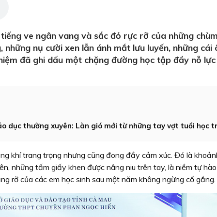
 tiếng ve ngân vang và sắc đỏ rực rỡ của những chù
 những nụ cười xen lẫn ánh mắt lưu luyến, những cái
 niệm đã ghi dấu một chặng đường học tập đầy nỗ lực
o dục thường xuyên: Làn gió mới từ những tay vợt tuổi học t
hông khí trang trọng nhưng cũng đong đầy cảm xúc. Đó là khoả
n, những tấm giấy khen được nâng niu trên tay, là niềm tự hào
rạng rỡ của các em học sinh sau một năm không ngừng cố gắng.