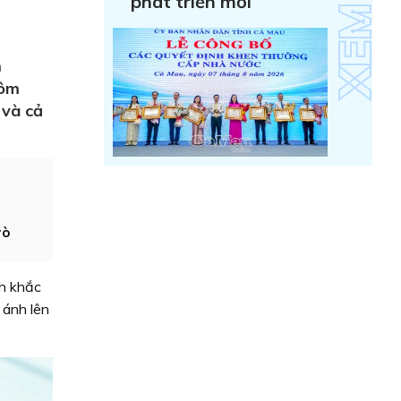
phát triển mới
m
 ôm
 và cả
rò
nh khắc
 ánh lên