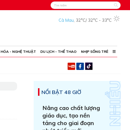
Cà Mau
,
32°C
/
32°C
-
33°C
 HÓA - NGHỆ THUẬT
DU LỊCH - THỂ THAO
NHỊP SỐNG TRẺ
NỔI BẬT 48 GIỜ
Nâng cao chất lượng
giáo dục, tạo nền
tảng cho giai đoạn