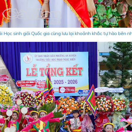
i Học sinh giỏi Quốc gia cùng lưu lại khoảnh khắc tự hào bên n