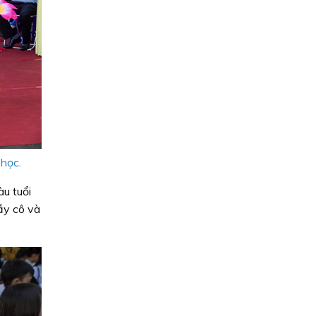
học.
àu tuổi
ầy cô và