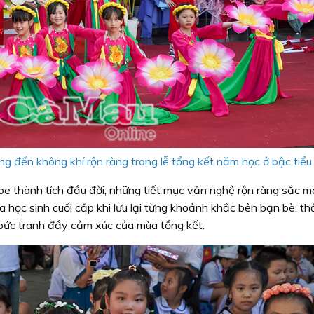
 đến không khí rộn ràng trong lễ tổng kết năm học ở bậc tiểu 
oe thành tích đầu đời, những tiết mục văn nghệ rộn ràng sắc m
học sinh cuối cấp khi lưu lại từng khoảnh khắc bên bạn bè, th
n bức tranh đầy cảm xúc của mùa tổng kết.