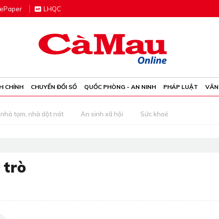
e
P
aper
LHQC
H CHÍNH
CHUYỂN ĐỔI SỐ
QUỐC PHÒNG - AN NINH
PHÁP LUẬT
VĂN
nhà tạm, nhà dột nát
An sinh xã hội
Sức khoẻ
 trò