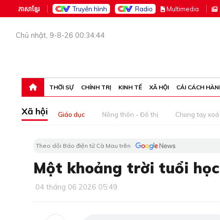
ភាសាខ្មែរ
Truyền hình
Radio
M
ultimedia
Chủ nhật, 9-8-26 00:34:44
THỜI SỰ
CHÍNH TRỊ
KINH TẾ
XÃ HỘI
CẢI CÁCH HÀN
Xã hội
Giáo dục
Nông thôn - Đô thị
Chung tay xoá 
Theo dõi Báo điện tử Cà Mau trên
Một khoảng trời tuổi học
04 tháng 06 2026 05:49