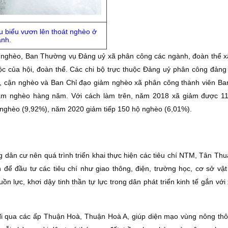
êu biểu vươn lên thoát nghèo ở
anh.
m nghèo, Ban Thường vụ Ðảng uỷ xã phân công các ngành, đoàn thể x
ộc của hội, đoàn thể. Các chi bộ trực thuộc Ðảng uỷ phân công đảng 
o, cận nghèo và Ban Chỉ đạo giảm nghèo xã phân công thành viên Ba
giảm nghèo hàng năm. Với cách làm trên, năm 2018 xã giảm được 1
nghèo (9,92%), năm 2020 giảm tiếp 150 hộ nghèo (6,01%).
g dân cư nên quá trình triển khai thực hiện các tiêu chí NTM, Tân Th
 để đầu tư các tiêu chí như giao thông, điện, trường học, cơ sở vật
ồn lực, khơi dậy tinh thần tự lực trong dân phát triển kinh tế gắn vớ
đi qua các ấp Thuận Hoà, Thuận Hoà A, giúp diện mạo vùng nông thô