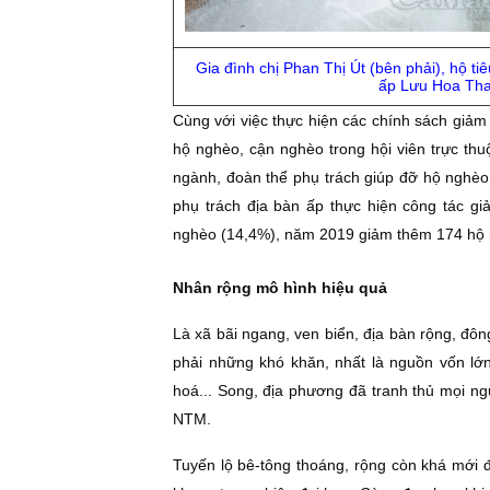
Gia đình chị Phan Thị Út (bên phải), hộ ti
ấp Lưu Hoa Th
Cùng với việc thực hiện các chính sách giả
hộ nghèo, cận nghèo trong hội viên trực thu
ngành, đoàn thể phụ trách giúp đỡ hộ nghè
phụ trách địa bàn ấp thực hiện công tác 
nghèo (14,4%), năm 2019 giảm thêm 174 hộ 
Nhân rộng mô hình hiệu quả
Là xã bãi ngang, ven biển, địa bàn rộng, đôn
phải những khó khăn, nhất là nguồn vốn lớn
hoá... Song, địa phương đã tranh thủ mọi ngu
NTM.
Tuyến lộ bê-tông thoáng, rộng còn khá mới 