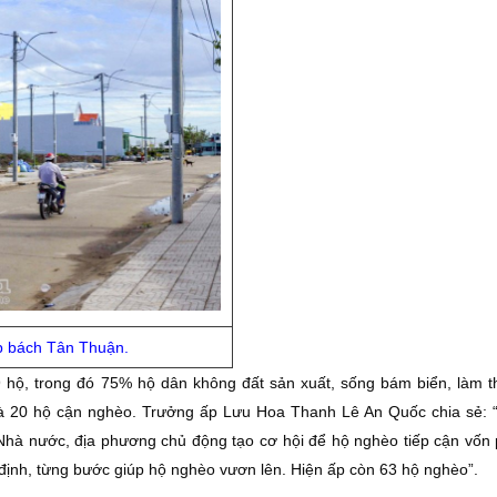
ấp bách Tân Thuận.
 hộ, trong đó 75% hộ dân không đất sản xuất, sống bám biển, làm 
à 20 hộ cận nghèo. Trưởng ấp Lưu Hoa Thanh Lê An Quốc chia sẻ: 
 Nhà nước, địa phương chủ động tạo cơ hội để hộ nghèo tiếp cận vốn p
n định, từng bước giúp hộ nghèo vươn lên. Hiện ấp còn 63 hộ nghèo”.