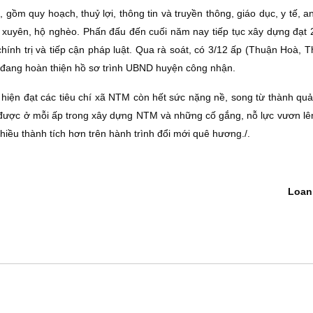
 gồm quy hoạch, thuỷ lợi, thông tin và truyền thông, giáo dục, y tế, an
ng xuyên, hộ nghèo. Phấn đấu đến cuối năm nay tiếp tục xây dựng đạt 2
hính trị và tiếp cận pháp luật. Qua rà soát, có 3/12 ấp (Thuận Hoà, 
, đang hoàn thiện hồ sơ trình UBND huyện công nhận.
 hiện đạt các tiêu chí xã NTM còn hết sức nặng nề, song từ thành quả
t được ở mỗi ấp trong xây dựng NTM và những cố gắng, nỗ lực vươn lê
hiều thành tích hơn trên hành trình đổi mới quê hương./.
Loan