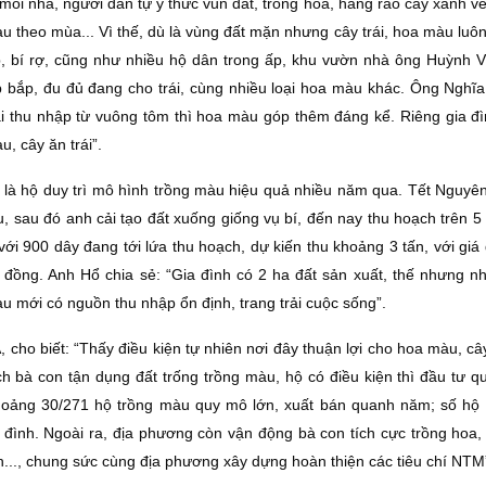
mỗi nhà, người dân tự ý thức vun đất, trồng hoa, hàng rào cây xanh v
 màu theo mùa... Vì thế, dù là vùng đất mặn nhưng cây trái, hoa màu lu
 bí rợ, cũng như nhiều hộ dân trong ấp, khu vườn nhà ông Huỳnh 
 bắp, đu đủ đang cho trái, cùng nhiều loại hoa màu khác. Ông Nghĩa 
 thu nhập từ vuông tôm thì hoa màu góp thêm đáng kể. Riêng gia đìn
, cây ăn trái”.
 là hộ duy trì mô hình trồng màu hiệu quả nhiều năm qua. Tết Nguyê
u, sau đó anh cải tạo đất xuống giống vụ bí, đến nay thu hoạch trên 5 t
 với 900 dây đang tới lứa thu hoạch, dự kiến thu khoảng 3 tấn, với gi
ệu đồng. Anh Hổ chia sẻ: “Gia đình có 2 ha đất sản xuất, thế nhưng 
u mới có nguồn thu nhập ổn định, trang trải cuộc sống”.
o biết: “Thấy điều kiện tự nhiên nơi đây thuận lợi cho hoa màu, cây 
h bà con tận dụng đất trống trồng màu, hộ có điều kiện thì đầu tư q
oảng 30/271 hộ trồng màu quy mô lớn, xuất bán quanh năm; số hộ cò
đình. Ngoài ra, địa phương còn vận động bà con tích cực trồng hoa,
h..., chung sức cùng địa phương xây dựng hoàn thiện các tiêu chí NTM