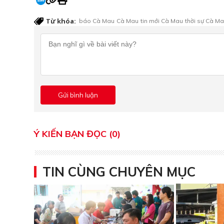
Từ khóa:
báo Cà Mau
Cà Mau
tin mới Cà Mau
thời sự Cà M
Ý KIẾN BẠN ĐỌC (0)
TIN CÙNG CHUYÊN MỤC