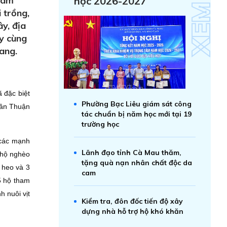
tâm
học 2026-2027
 trồng,
y, địa
y cùng
ang.
 đặc biệt
Phường Bạc Liêu giám sát công
Tân Thuận
tác chuẩn bị năm học mới tại 19
trường học
 các mạnh
Lãnh đạo tỉnh Cà Mau thăm,
 hộ nghèo
tặng quà nạn nhân chất độc da
 heo và 3
cam
5 hộ tham
h nuôi vịt
Kiểm tra, đôn đốc tiến độ xây
dựng nhà hỗ trợ hộ khó khăn