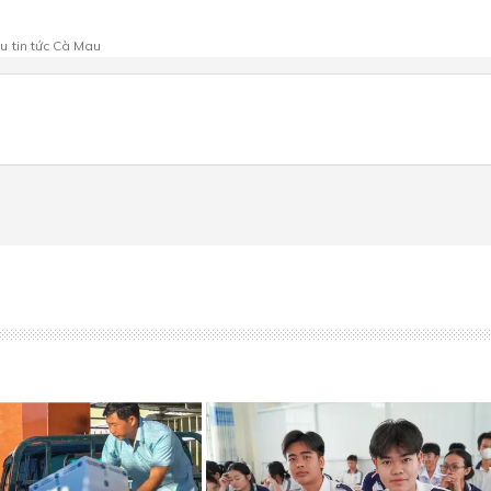
au
tin tức Cà Mau