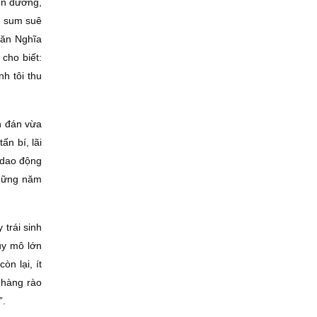
en đường,
ôn sum suê
Văn Nghĩa
cho biết:
h tôi thu
n đán vừa
ấn bí, lãi
á dao động
những năm
trái sinh
uy mô lớn
n lại, ít
 hàng rào
”.