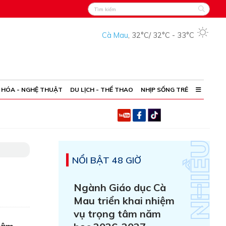
Cà Mau
,
32°C
/
32°C
-
33°C
 HÓA - NGHỆ THUẬT
DU LỊCH - THỂ THAO
NHỊP SỐNG TRẺ
NỔI BẬT 48 GIỜ
Ngành Giáo dục Cà
Mau triển khai nhiệm
vụ trọng tâm năm