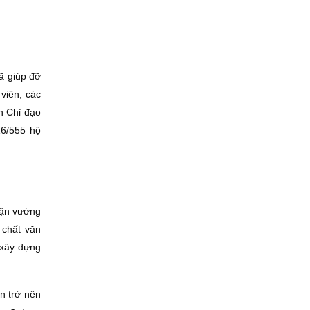
ã giúp đỡ
viên, các
n Chỉ đạo
16/555 hộ
uận vướng
 chất văn
i xây dựng
n trở nên