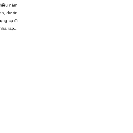
nhiều năm
ình, dự án
ụng cụ đi
nhà ráp...