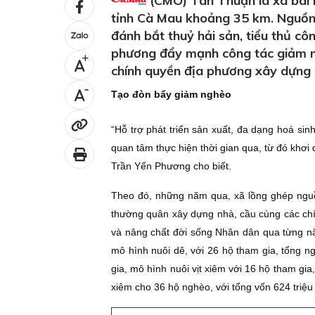
(CMO) Tân Thuận là xã bãi 
tỉnh Cà Mau khoảng 35 km. Nguồn t
đánh bắt thuỷ hải sản, tiểu thủ c
phương đẩy mạnh công tác giảm ng
+
chính quyền địa phương xây dựng 
-
Tạo đòn bẩy giảm nghèo
“Hỗ trợ phát triển sản xuất, đa dạng hoá si
quan tâm thực hiện thời gian qua, từ đó khơi
Trần Yến Phương cho biết.
Theo đó, những năm qua, xã lồng ghép nguồ
thường quân xây dựng nhà, cầu cùng các chín
và nâng chất đời sống Nhân dân qua từng nă
mô hình nuôi dê, với 26 hộ tham gia, tổng n
gia, mô hình nuôi vịt xiêm với 16 hộ tham gia
xiêm cho 36 hộ nghèo, với tổng vốn 624 triệu