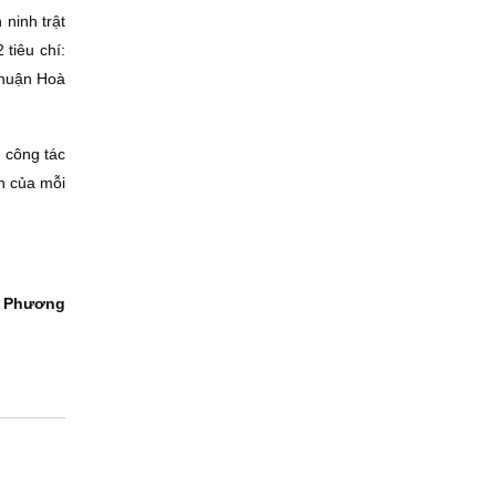
 ninh trật
 tiêu chí:
Thuận Hoà
 công tác
n của mỗi
 Phương