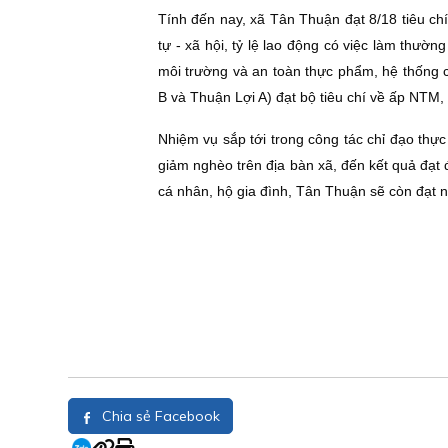
Tính đến nay, xã Tân Thuận đạt 8/18 tiêu chí,
tự - xã hội, tỷ lệ lao động có việc làm thườ
môi trường và an toàn thực phẩm, hệ thống c
B và Thuận Lợi A) đạt bộ tiêu chí về ấp NTM
Nhiệm vụ sắp tới trong công tác chỉ đạo thực
giảm nghèo trên địa bàn xã, đến kết quả đạ
cá nhân, hộ gia đình, Tân Thuận sẽ còn đạt n
Chia sẻ Facebook