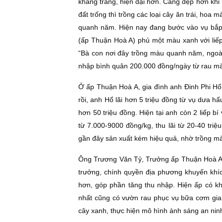
khang trang, hiện đại hơn. Càng đẹp hơn khi 
đất trống thì trồng các loại cây ăn trái, hoa
quanh năm. Hiện nay đang bước vào vụ bắp,
(ấp Thuận Hoà A) phủ một màu xanh với liếp
“Bà con nơi đây trồng màu quanh năm, ngoài
nhập bình quân 200.000 đồng/ngày từ rau màu
Ở ấp Thuận Hoà A, gia đình anh Ðinh Phi Hổ
rồi, anh Hổ lãi hơn 5 triệu đồng từ vụ dưa hấ
hơn 50 triệu đồng. Hiện tại anh còn 2 liếp bí
từ 7.000-9000 đồng/kg, thu lãi từ 20-40 tri
gần đây sản xuất kém hiệu quả, nhờ trồng mà
Ông Trương Văn Tỷ, Trưởng ấp Thuận Hoà A, ch
trưởng, chính quyền địa phương khuyến khíc
hơn, góp phần tăng thu nhập. Hiện ấp có kh
nhất cũng có vườn rau phục vụ bữa cơm gia 
cây xanh, thực hiện mô hình ánh sáng an nin