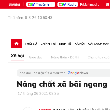
ភាសាខ្មែរ
Truyền hình
Radio
M
ultimedia
Thứ năm, 6-8-26 10:50:43
THỜI SỰ
CHÍNH TRỊ
KINH TẾ
XÃ HỘI
CẢI CÁCH HÀN
Xã hội
Giáo dục
Nông thôn - Đô thị
Chung tay xoá 
Theo dõi Báo điện tử Cà Mau trên
Nâng chất xã bãi ngang
17 tháng 06 2021 08:35