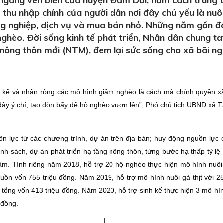
ngang ven biển của huyện Ðầm Dơi, nằm cách trung 
hu nhập chính của người dân nơi đây chủ yếu là nuôi
ông nghiệp, dịch vụ và mua bán nhỏ. Những năm gần đâ
hèo. Ðời sống kinh tế phát triển, Nhân dân chung ta
nông thôn mới (NTM), đem lại sức sống cho xã bãi ng
nh kế và nhân rộng các mô hình giảm nghèo là cách mà chính quyền xã
 dậy ý chí, tạo đòn bẩy để hộ nghèo vươn lên”, Phó chủ tịch UBND xã 
n lực từ các chương trình, dự án trên địa bàn; huy động nguồn lực
h sách, dự án phát triển hạ tầng nông thôn, từng bước hạ thấp tỷ lệ
m. Tính riêng năm 2018, hỗ trợ 20 hộ nghèo thực hiện mô hình nuôi
guồn vốn 755 triệu đồng. Năm 2019, hỗ trợ mô hình nuôi gà thịt với 2
, tổng vốn 413 triệu đồng. Năm 2020, hỗ trợ sinh kế thực hiện 3 mô hìn
 đồng.