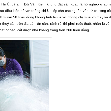
 Thị Út và anh Bùi Văn Kiên, không đất sản xuất, là hộ nghèo ở ấp 
 tạo điều kiện để vợ chồng chị Út tiếp cận các nguồn vốn từ chương tr
t mượn 50 triệu đồng không tính lãi để vợ chồng chị mua vỏ máy và d
p thuỷ sản trên địa bàn lân cận, rảnh rỗi thì phơi ruốc thuê, nhận lú về 
thoát nghèo, cất được nhà khang trang trên 200 triệu đồng.