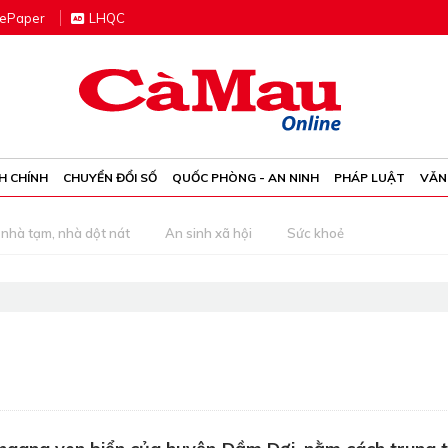
e
P
aper
LHQC
H CHÍNH
CHUYỂN ĐỔI SỐ
QUỐC PHÒNG - AN NINH
PHÁP LUẬT
VĂN
nhà tạm, nhà dột nát
An sinh xã hội
Sức khoẻ