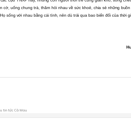
i các cựu TNXP này, những con người thời trẻ cùng gian khổ, sống chế
àn cờ, uống chung trà, thăm hỏi nhau về sức khoẻ, chia sẻ những buồn
Họ sống với nhau bằng cái tình, nên dù trải qua bao biến đổi của thời g
H
au
tin tức Cà Mau