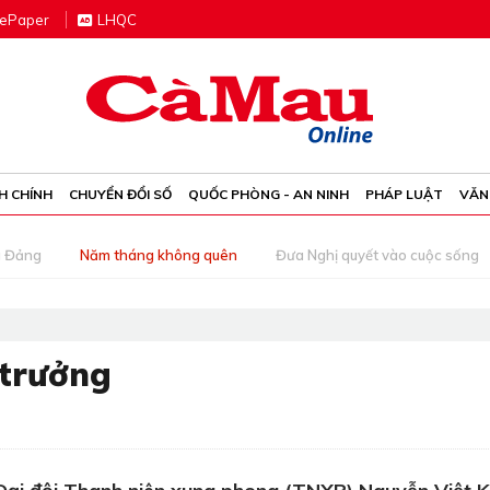
e
P
aper
LHQC
H CHÍNH
CHUYỂN ĐỔI SỐ
QUỐC PHÒNG - AN NINH
PHÁP LUẬT
VĂN
g Đảng
Năm tháng không quên
Đưa Nghị quyết vào cuộc sống
 trưởng