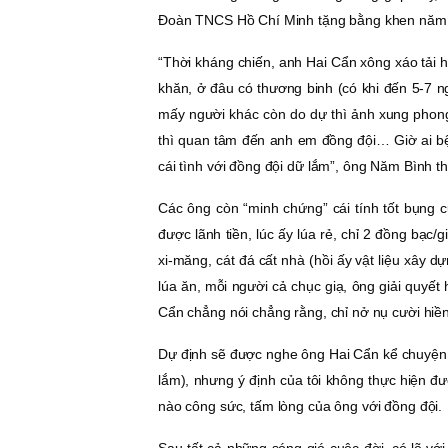
Ðoàn TNCS Hồ Chí Minh tặng bằng khen năm
“Thời kháng chiến, anh Hai Cẩn xông xáo tải 
khăn, ở đâu có thương binh (có khi đến 5-7 n
mấy người khác còn do dự thì ảnh xung phong.
thì quan tâm đến anh em đồng đội… Giờ ai bện
cái tình với đồng đội dữ lắm”, ông Năm Bình th
Các ông còn “minh chứng” cái tính tốt bụng c
được lãnh tiền, lúc ấy lúa rẻ, chỉ 2 đồng bạc/
xi-măng, cát đá cất nhà (hồi ấy vật liệu xây 
lúa ăn, mỗi người cả chục giạ, ông giải quyết
Cẩn chẳng nói chẳng rằng, chỉ nở nụ cười hiề
Dự định sẽ được nghe ông Hai Cẩn kể chuyện t
lắm), nhưng ý định của tôi không thực hiện đ
nào công sức, tấm lòng của ông với đồng đội.