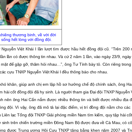
khiêng thương binh, về với đời
 sống hết lòng với đồng đội.
Nguyễn Việt Khái I lần lượt tìm được hầu hết đồng đội cũ. “Trên 200 
 lần lần có được thông tin nhau. Và cứ 2 năm 1 lần, vào ngày 23/9, ngày
ọp mặt để gặp gỡ, thăm hỏi nhau…”, ông Tư Tính bày tỏ. Còn riêng trong 
, các cựu TNXP Nguyễn Việt Khái I đều thông báo cho nhau.
 khó khăn, giúp anh chị em lập hồ sơ hưởng chế độ chính sách, ông Ha
ìm hài cốt đồng đội đã hy sinh. Là người tham gia Ðại đội TNXP Nguyễn V
anh nên ông Hai Cẩn nắm được nhiều thông tin và biết được nhiều địa 
ồng đội. Vì vậy, ông đã mô tả lại đặc điểm, vị trí đồng đội nằm cho cá
n Liên lạc Tổng đội TNXP Giải phóng miền Nam tìm kiếm, quy tập hài cố
hy sinh trên chiến trường miền Ðông Nam Bộ được đưa về Cà Mau, có c
 ông được Trung ương Hội Cựu TNXP tặng bằng khen năm 2007 và T