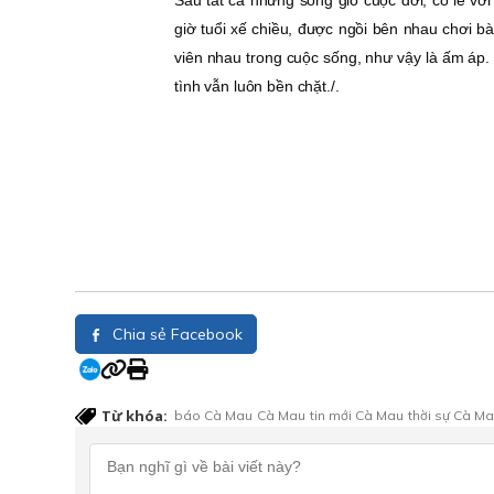
Sau tất cả những sóng gió cuộc đời, có lẽ vớ
giờ tuổi xế chiều, được ngồi bên nhau chơi b
viên nhau trong cuộc sống, như vậy là ấm áp. 
tình vẫn luôn bền chặt./.
Chia sẻ Facebook
Từ khóa:
báo Cà Mau
Cà Mau
tin mới Cà Mau
thời sự Cà M