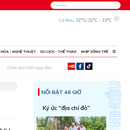
Cà Mau
,
32°C
/
32°C
-
33°C
 HÓA - NGHỆ THUẬT
DU LỊCH - THỂ THAO
NHỊP SỐNG TRẺ
Chiến dịch 500 ngày đêm
NỔI BẬT 48 GIỜ
Ký ức “địa chỉ đỏ”