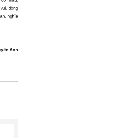
t có nhau,
 vui, động
ian, nghĩa
uyền Anh