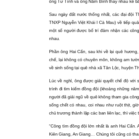
ông Tư Tính và ông Năm Bình thay nhau kể bằ
Sau ngày đất nước thống nhất, các đại đội T
TNXP Nguyễn Việt Khái I Cà Mau) về tiếp quản
một số người được bố trí đảm nhận các công v
nhau.
Phần ông Hai Cẩn, sau khi về lại quê hương
chế, lại không có chuyên môn, không am tường
về sinh sống tại quê nhà xã Tân Lộc, huyện Th
Lúc về nghỉ, ông được giải quyết chế độ với s
trình đi tìm kiếm đồng đội (khoảng những năm
người đã giải ngũ về quê không tham gia công 
sống chết có nhau, coi nhau như ruột thịt, gi
chủ trương thành lập các ban liên lạc, thì việ
“Công tìm đồng đội lớn nhất là anh Hai Cẩn. 
Kiên Giang, An Giang… Chúng tôi cũng có tham