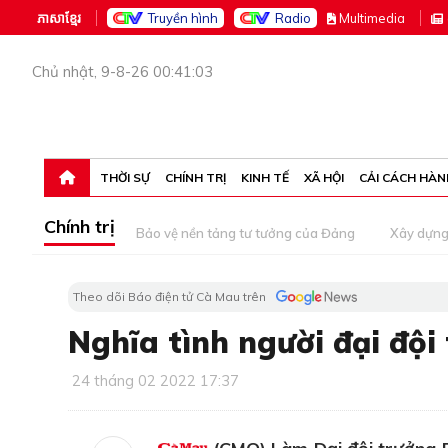
ភាសាខ្មែរ
Truyền hình
Radio
M
ultimedia
Chủ nhật, 9-8-26 00:41:03
THỜI SỰ
CHÍNH TRỊ
KINH TẾ
XÃ HỘI
CẢI CÁCH HÀN
Chính trị
Bảo vệ nền tảng tư tưởng của Đảng
Xây dựn
Theo dõi Báo điện tử Cà Mau trên
Nghĩa tình người đại đội
24 tháng 02 2022 17:37