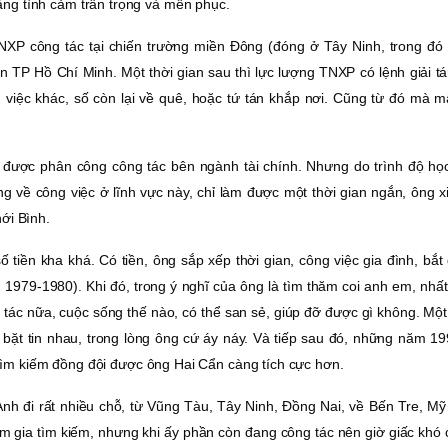
ng tình cảm trân trọng và mến phục.
NXP công tác tại chiến trường miền Ðông (đóng ở Tây Ninh, trong đó 
 TP Hồ Chí Minh. Một thời gian sau thì lực lượng TNXP có lệnh giải tá
iệc khác, số còn lại về quê, hoặc tứ tán khắp nơi. Cũng từ đó mà mất
, được phân công công tác bên ngành tài chính. Nhưng do trình độ họ
 về công việc ở lĩnh vực này, chỉ làm được một thời gian ngắn, ông x
ới Bình.
ố tiền kha khá. Có tiền, ông sắp xếp thời gian, công việc gia đình, bắ
 1979-1980). Khi đó, trong ý nghĩ của ông là tìm thăm coi anh em, nhấ
tác nữa, cuộc sống thế nào, có thể san sẻ, giúp đỡ được gì không. Một
ờ bặt tin nhau, trong lòng ông cứ áy náy. Và tiếp sau đó, những năm 19
c tìm kiếm đồng đội được ông Hai Cẩn càng tích cực hơn.
Anh đi rất nhiều chỗ, từ Vũng Tàu, Tây Ninh, Ðồng Nai, về Bến Tre, M
 gia tìm kiếm, nhưng khi ấy phần còn đang công tác nên giờ giấc khó 