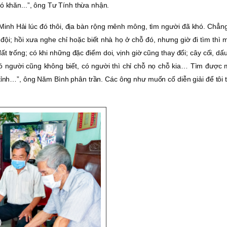
hó khăn...”, ông Tư Tính thừa nhận.
h Minh Hải lúc đó thôi, địa bàn rộng mênh mông, tìm người đã khó. Chẳ
ội; hồi xưa nghe chỉ hoặc biết nhà họ ở chỗ đó, nhưng giờ đi tìm thì 
 đất trống; có khi những đặc điểm doi, vịnh giờ cũng thay đổi; cây cối, dấ
ó người cũng không biết, có người thì chỉ chỗ nọ chỗ kia… Tìm được 
 tỉnh…”, ông Năm Bình phân trần. Các ông như muốn cố diễn giải để tôi