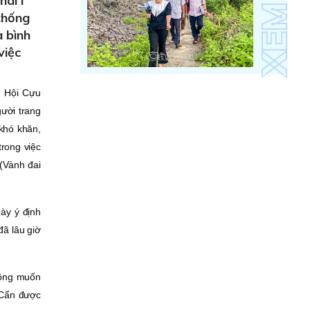
ái I
thống
à bình
việc
h Hội Cựu
ười trang
 khó khăn,
trong việc
 (Vành đai
ày ý định
đã lâu giờ
hông muốn
i Cẩn được