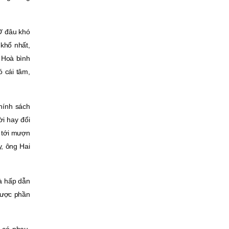
 Ở đâu khó
 khổ nhất,
. Hoà bình
 cái tâm,
hính sách
ời hay đổi
ó tới mượn
y, ông Hai
là hấp dẫn
được phần