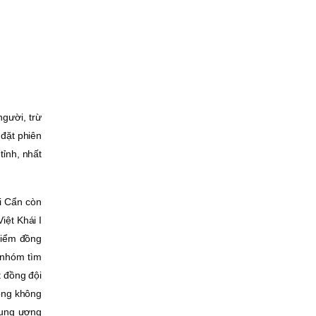
người, trừ
 đặt phiên
tỉnh, nhất
i Cẩn còn
iệt Khái I
điểm đồng
c nhóm tìm
t đồng đội
ông không
rung ương