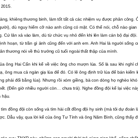
 2015.
hàng, khiêng thương binh, làm tốt tất cả các nhiệm vụ được phân công.
gười), dù nguy hiểm cỡ nào anh cũng có mặt. Có thể nói, chỗ nào gian
 Cứ lăn xả vào làm, dù từ chức vụ nhỏ đến khi lên làm cán bộ đại đội
h hoạn, từ trần gì ảnh cũng đến với anh em. Anh Hai là người sống có
ân thương nói về thủ trưởng cũ tuổi ngoài thất thập của mình.
ủa ông Hai Cẩn khi kể về việc ông cho mượn lúa. Số là sau khi nghỉ c
giạ, ông mua cả ngàn giạ lúa để đó. Có lẽ ông định trữ lúa để bán kiếm l
dựng phải đổi bằng lúa). Nhưng rồi xóm giềng, bà con dòng họ nghèo kh
 hết. (Ðến giờ nhiều người còn… chưa trả). Nghe đồng đội kể lại việc nà
n hậu.
ìm đồng đội còn sống và tìm hài cốt đồng đội hy sinh (mà tôi dự đoán 
ược. Dẫu vậy, qua lời kể của ông Tư Tính và ông Năm Bình, cũng thấy 