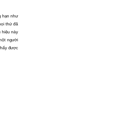
ng hạn như
mọi thứ đã
u hiệu này
một người
 thấy được