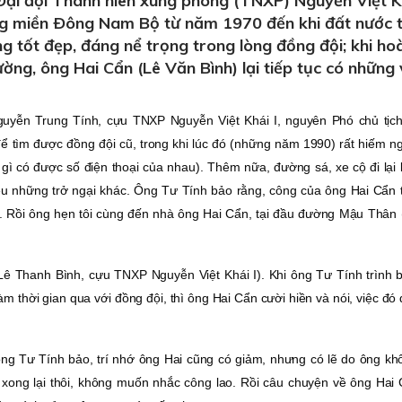
ại đội Thanh niên xung phong (TNXP) Nguyễn Việt Kh
ờng miền Ðông Nam Bộ từ năm 1970 đến khi đất nước 
g tốt đẹp, đáng nể trọng trong lòng đồng đội; khi ho
hường, ông Hai Cẩn (Lê Văn Bình) lại tiếp tục có những 
Nguyễn Trung Tính, cựu TNXP Nguyễn Việt Khái I, nguyên Phó chủ tịc
 tìm được đồng đội cũ, trong khi lúc đó (những năm 1990) rất hiếm ng
 gì có được số điện thoại của nhau). Thêm nữa, đường sá, xe cộ đi lại
iều những trở ngại khác. Ông Tư Tính bảo rằng, công của ông Hai Cẩn 
đội. Rồi ông hẹn tôi cùng đến nhà ông Hai Cẩn, tại đầu đường Mậu Thân
ê Thanh Bình, cựu TNXP Nguyễn Việt Khái I). Khi ông Tư Tính trình b
m thời gian qua với đồng đội, thì ông Hai Cẩn cười hiền và nói, việc đó 
ông Tư Tính bảo, trí nhớ ông Hai cũng có giảm, nhưng có lẽ do ông k
m, xong lại thôi, không muốn nhắc công lao. Rồi câu chuyện về ông Ha