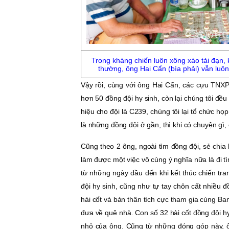
Trong kháng chiến luôn xông xáo tải đạn, 
thường, ông Hai Cẩn (bìa phải) vẫn luôn
Vậy rồi, cùng với ông Hai Cẩn, các cựu TNXP 
hơn 50 đồng đội hy sinh, còn lại chúng tôi đều
hiệu cho đội là C239, chúng tôi lại tổ chức h
là những đồng đội ở gần, thì khi có chuyện gì
Cũng theo 2 ông, ngoài tìm đồng đội, sẻ chia
làm được một việc vô cùng ý nghĩa nữa là đi t
từ những ngày đầu đến khi kết thúc chiến tr
đội hy sinh, cũng như tự tay chôn cất nhiều đ
hài cốt và bản thân tích cực tham gia cùng Ba
đưa về quê nhà. Con số 32 hài cốt đồng đội 
nhỏ của ông. Cũng từ những đóng góp này,