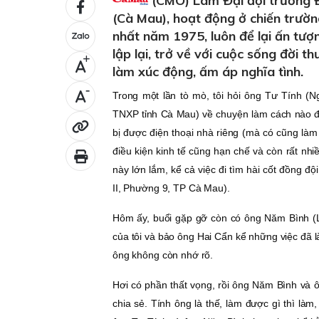
(CMO) Làm Ðại đội trưởng Ð
(Cà Mau), hoạt động ở chiến trư
nhất năm 1975, luôn để lại ấn tượn
lập lại, trở về với cuộc sống đời t
+
làm xúc động, ấm áp nghĩa tình.
-
Trong một lần tò mò, tôi hỏi ông Tư Tính (
TNXP tỉnh Cà Mau) về chuyện làm cách nào để
bị được điện thoại nhà riêng (mà có cũng làm
điều kiện kinh tế cũng hạn chế và còn rất nh
này lớn lắm, kể cả việc đi tìm hài cốt đồng 
II, Phường 9, TP Cà Mau).
Hôm ấy, buổi gặp gỡ còn có ông Năm Bình (L
của tôi và bảo ông Hai Cẩn kể những việc đã là
ông không còn nhớ rõ.
Hơi có phần thất vọng, rồi ông Năm Bình và 
chia sẻ. Tính ông là thế, làm được gì thì là