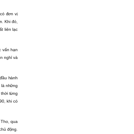
có đơn vị
n. Khi đó,
 liên lạc
c vấn hạn
in nghỉ và
t đầu hành
t là những
 thời từng
90, khi có
ỹ Tho, qua
chủ động.