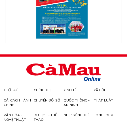
THỜI SỰ
CHÍNH TRỊ
KINH TẾ
XÃ HỘI
CẢI CÁCH HÀNH
CHUYỂN ĐỔI SỐ
QUỐC PHÒNG -
PHÁP LUẬT
CHÍNH
AN NINH
VĂN HÓA -
DU LỊCH - THỂ
NHỊP SỐNG TRẺ
LONGFORM
NGHỆ THUẬT
THAO