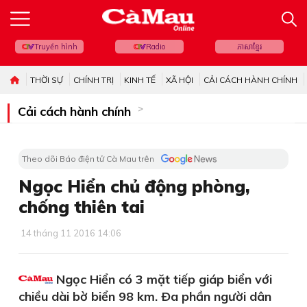
Truyền hình
Radio
ភាសាខ្មែរ
THỜI SỰ
CHÍNH TRỊ
KINH TẾ
XÃ HỘI
CẢI CÁCH HÀNH CHÍNH
Cải cách hành chính
Theo dõi Báo điện tử Cà Mau trên
Ngọc Hiển chủ động phòng,
chống thiên tai
14 tháng 11 2016 14:06
Ngọc Hiển có 3 mặt tiếp giáp biển với
chiều dài bờ biển 98 km. Ða phần người dân