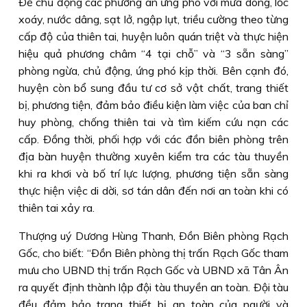
Ðể chủ động các phương án ứng phó với mưa dông, lốc
xoáy, nước dâng, sạt lở, ngập lụt, triều cường theo từng
cấp độ của thiên tai, huyện luôn quán triệt và thực hiện
hiệu quả phương châm “4 tại chỗ” và “3 sẵn sàng”
phòng ngừa, chủ động, ứng phó kịp thời. Bên cạnh đó,
huyện còn bổ sung đầu tư cơ sở vật chất, trang thiết
bị, phương tiện, đảm bảo điều kiện làm việc của ban chỉ
huy phòng, chống thiên tai và tìm kiếm cứu nạn các
cấp. Ðồng thời, phối hợp với các đồn biên phòng trên
địa bàn huyện thường xuyên kiểm tra các tàu thuyền
khi ra khơi và bố trí lực lượng, phương tiện sẵn sàng
thực hiện việc di dời, sơ tán dân đến nơi an toàn khi có
thiên tai xảy ra.
Thượng uý Dương Hùng Thanh, Ðồn Biên phòng Rạch
Gốc, cho biết: “Ðồn Biên phòng thị trấn Rạch Gốc tham
mưu cho UBND thị trấn Rạch Gốc và UBND xã Tân Ân
ra quyết định thành lập đội tàu thuyền an toàn. Ðội tàu
đều đảm bảo trang thiết bị an toàn của người và