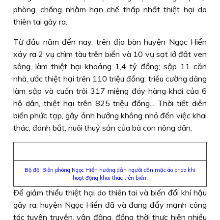
phòng, chống nhằm hạn chế thấp nhất thiệt hại do
thiên tai gây ra.
Từ đầu năm đến nay, trên địa bàn huyện Ngọc Hiển
xảy ra 2 vụ chìm tàu trên biển và 10 vụ sạt lở đất ven
sông, làm thiệt hại khoảng 1,4 tỷ đồng; sập 11 căn
nhà, ước thiệt hại trên 110 triệu đồng; triều cường dâng
làm sập và cuốn trôi 317 miệng đáy hàng khơi của 6
hộ dân, thiệt hại trên 825 triệu đồng... Thời tiết diễn
biến phức tạp, gây ảnh hưởng không nhỏ đến việc khai
thác, đánh bắt, nuôi thuỷ sản của bà con nông dân.
Bộ đội Biên phòng Ngọc Hiển hướng dẫn người dân mặc áo phao khi
hoạt động khai thác trên biển.
Ðể giảm thiểu thiệt hại do thiên tai và biến đổi khí hậu
gây ra, huyện Ngọc Hiển đã và đang đẩy mạnh công
tác tuyên truyền, vận động, đồng thời thực hiện nhiều