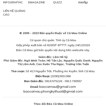
INFOGRAPHIC
EMAGAZINE
QUIZZ
ភាសាខ្មែរ
LIÊN HỆ QUẢNG
CÁO
© 2005 - 2023 Bản quyền thuộc về Cà Mau Online
Cơ quan chủ quản: Tỉnh ủy Cà Mau
Giấy phép xuất bản số 620/GP-BTTTT, ngày 24/12/2020
Báo Cà Mau giữ bản quyền nội dung trên website này.
Giám đốc: Lâm Hồ Sỹ
Phó Giám đốc: Ngô Minh Toàn, Hồ Tấn Lộc, Nguyễn Quốc Danh, Nguyễn
Thị Lâm Anh, Cao Xuân Thu Ngọc, Trương Văn Tuấn
Tòa soạn:
Số 413 Nguyễn Trãi, Phường An Xuyên, tỉnh Cà Mau.
Điện thoại:
(0290)3831066
Ban Giám đốc:
0918.575228 - 0913.780557
baocamau@gmail.com
Email:
baocamau.phongkythuat@gmail.com
Theo dõi Báo Cà Mau Online