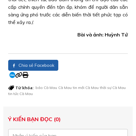
cấp chính quyền đến tận ấp, khóm để người dân sẵn
sàng ứng phó trước các diễn biến thời tiết phức tạp có
thể xảy ra./.
Bài và ảnh: Huỳnh Tứ
Chia sẻ Facebook
Từ khóa:
báo Cà Mau
Cà Mau
tin mới Cà Mau
thời sự Cà Mau
tin tức Cà Mau
Ý KIẾN BẠN ĐỌC (0)