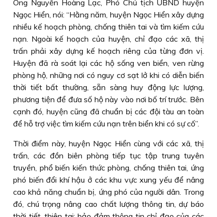
Ông Nguyễn Hoàng Lạc, Phó Chủ tịch UBND huyện
Ngọc Hiển, nói: “Hằng năm, huyện Ngọc Hiển xây dựng
nhiều kế hoạch phòng, chống thiên tai và tìm kiếm cứu
nạn. Ngoài kế hoạch của huyện, chỉ đạo các xã, thị
trấn phải xây dựng kế hoạch riêng của từng đơn vị.
Huyện đã rà soát lại các hộ sống ven biển, ven rừng
phòng hộ, những nơi có nguy cơ sạt lở khi có diễn biến
thời tiết bất thường, sẵn sàng huy động lực lượng,
phương tiện để đưa số hộ này vào nơi bố trí trước. Bên
cạnh đó, huyện cũng đã chuẩn bị các đội tàu an toàn
để hỗ trợ việc tìm kiếm cứu nạn trên biển khi có sự cố”.
Thời điểm này, huyện Ngọc Hiển cùng với các xã, thị
trấn, các đồn biên phòng tiếp tục tập trung tuyên
truyền, phổ biến kiến thức phòng, chống thiên tai, ứng
phó biến đổi khí hậu ở các khu vực xung yếu để nâng
cao khả năng chuẩn bị, ứng phó của người dân. Trong
đó, chú trọng nâng cao chất lượng thông tin, dự báo
thời tiết, thiên tai; bảo đảm thông tin chỉ đạo của các