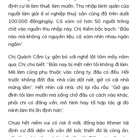
định cư là làm thuê, làm mướn. Thu nhập bình quân của
người làm giỏi ở xí nghiệp thuỷ sản cũng độ trên dưới
100.000 đồng/ngày. Cả xóm có hơn 50 người trông
chờ vào nguồn thu nhập này. Chị Kiểm bộc bạch: “Bữa
nào mà không có nguyên liệu, cả xóm nhìn nhau ngán
ngẩm”.
Chị Quách Cẩm Ly gắn bó với nghề lột tôm mấy năm
qua. Chị cho biết: “Bữa nay bị mệt nên tôi không đi làm.
Mà làm cũng phụ thuộc vào công ty, đâu có đều. Hồi
trước không đất đai, nhà cửa dột nát, giờ có cái nhà
mừng lắm”. Hết nhìn cái nhà, chị lại rầu rầu: “Giờ gia
đình tôi làm mướn mà sống chớ đâu có cách nào khác,
phải chi có đồng vốn, mô hình hay tổ hợp tác gì đó
mình làm thì ổn định hơn”.
Chưa hết niềm vui có nơi ở mới, đồng bào Khmer tái
định cư đối diện với vấn đề bức thiết đó là công ăn,