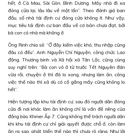
hết, ở Cà Mau, Sài Gòn, Bình Dương. Mấy nhà đi xa
đóng cửa lại, lâu lâu về một lần”. Theo đánh giá ban
đầu, số nhà tái định cư đóng cửa không ít. Như vậy,
mục tiêu tái định cư ban đầu về cơ bản chưa đạt, bởi
bà con có nhà mà không ở.
Ông Rinh chia sẻ: “Ở đây kiếm việc khó, thu nhập cũng
đâu có đều”. Anh Nguyễn Chí Nguyện, công chức Lao
động, Thương binh và Xã hội xã Tân Lộc, cũng cùng
suy nghĩ trên: “Bà con vô ở từ trước Tết Nguyên đán
vừa rồi, chuyện ở thì đã lo xong, nhưng làm ăn, công
việc thế nào thì xã dù có cố gắng mấy cũng không lo
hết”.
Hiện tượng lập khu tái định cư, sau đó người dân đóng
cửa đi nơi khác làm ăn không chỉ là vấn đề riêng của
đồng bào Khmer Ấp 7. Cũng không thể trách người dân
khi khu tái định cư chỉ giải quyết được chỗ ở, còn làm
ăn ra sao, phát triển thế nào thì chưa rõ ràng. Như lời