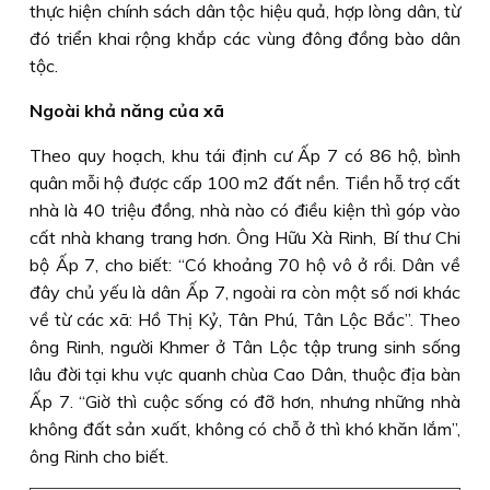
thực hiện chính sách dân tộc hiệu quả, hợp lòng dân, từ
đó triển khai rộng khắp các vùng đông đồng bào dân
tộc.
Ngoài khả năng của xã
Theo quy hoạch, khu tái định cư Ấp 7 có 86 hộ, bình
quân mỗi hộ được cấp 100 m2 đất nền. Tiền hỗ trợ cất
nhà là 40 triệu đồng, nhà nào có điều kiện thì góp vào
cất nhà khang trang hơn. Ông Hữu Xà Rinh, Bí thư Chi
bộ Ấp 7, cho biết: “Có khoảng 70 hộ vô ở rồi. Dân về
đây chủ yếu là dân Ấp 7, ngoài ra còn một số nơi khác
về từ các xã: Hồ Thị Kỷ, Tân Phú, Tân Lộc Bắc”. Theo
ông Rinh, người Khmer ở Tân Lộc tập trung sinh sống
lâu đời tại khu vực quanh chùa Cao Dân, thuộc địa bàn
Ấp 7. “Giờ thì cuộc sống có đỡ hơn, nhưng những nhà
không đất sản xuất, không có chỗ ở thì khó khăn lắm”,
ông Rinh cho biết.