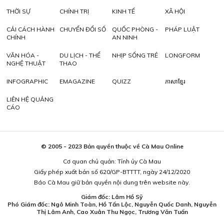
THỜI SỰ
CHÍNH TRỊ
KINH TẾ
XÃ HỘI
CẢI CÁCH HÀNH
CHUYỂN ĐỔI SỐ
QUỐC PHÒNG -
PHÁP LUẬT
CHÍNH
AN NINH
VĂN HÓA -
DU LỊCH - THỂ
NHỊP SỐNG TRẺ
LONGFORM
NGHỆ THUẬT
THAO
INFOGRAPHIC
EMAGAZINE
QUIZZ
ភាសាខ្មែរ
LIÊN HỆ QUẢNG
CÁO
© 2005 - 2023 Bản quyền thuộc về Cà Mau Online
Cơ quan chủ quản: Tỉnh ủy Cà Mau
Giấy phép xuất bản số 620/GP-BTTTT, ngày 24/12/2020
Báo Cà Mau giữ bản quyền nội dung trên website này.
Giám đốc: Lâm Hồ Sỹ
Phó Giám đốc: Ngô Minh Toàn, Hồ Tấn Lộc, Nguyễn Quốc Danh, Nguyễn
Thị Lâm Anh, Cao Xuân Thu Ngọc, Trương Văn Tuấn