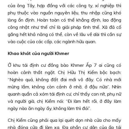
của ông Tây, hợp đồng với các công ty, xí nghiệp thì
phụ thuộc vào nguồn nguyên liệu, thu nhập cũng khó
lòng ổn định. Hoàn toàn có thể khẳng định, lao động
công nhật như thế chỉ là giải pháp tình thế. Xã đã cố
gắng hết khả năng có thể, còn về lâu về dài thì cần sự
vào cuộc của các cấp, các ngành hữu quan.
Khao khát của người Khmer
Ở khu tái định cư đồng bào Khmer Ấp 7 ai cũng có
hoàn cảnh thắt ngặt. Chị Hữu Thị Kiểm bộc bạch:
“Nghèo quá, không đất đai mới vô đây. Có nhà mới
mừng lắm, không còn cảnh ở nhờ, ở đậu nữa”. Nhìn
quanh quẩn cả xóm tái định cư, chỉ thấy con nít, phụ nữ
và người già, chị Kiểm nói: “Ði làm hết rồi, ở đây làm
ngày nào ăn ngày ấy, không làm thì đói”.
Chị Kiểm cũng phải qua lại quét dọn nhà cửa cho mấy
nhà đóng cửa đi làm xa. Ða phần cư dân của ấp tái