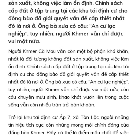
sản xuất, không việc làm ổn định. Chính sách
cấp đất ở tập trung tại các khu tái định cư cho
đồng bào đã giải quyết vấn đề cấp thiết nhất
đó là nơi ở. Ông bà xưa có câu: “An cư lạc
nghiệp”, tuy nhiên, người Khmer vẫn chỉ được
vui một nửa.
Người Khmer Cà Mau vẫn còn một bộ phận khó khăn,
nhất là đối tượng không đất sản xuất, không việc làm
ổn định. Chính sách cấp đất ở tập trung tại các khu tái
định cư cho đồng bào đã giải quyết vấn đề cấp thiết
nhất đó là nơi ở. Ông bà xưa có câu: “An cư lạc nghiệp”,
tuy nhiên, người Khmer vẫn chỉ được vui một nửa, còn
câu chuyện mưu sinh, khao khát vươn lên trong cuộc
sống vẫn còn nhiều trăn trở, băn khoăn.
Trở lại khu tái định cư Ấp 7, xã Tân Lộc, ngoài những
tín hiệu tích cực, còn những mong mỏi chính đáng của
đồng bào Khmer. Ðây có thể là điểm mấu chốt để việc