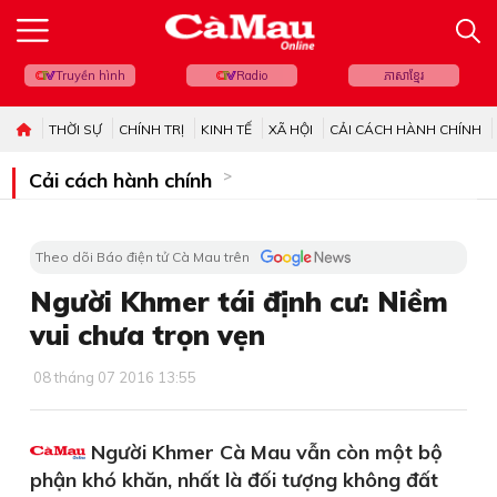
Truyền hình
Radio
ភាសាខ្មែរ
THỜI SỰ
CHÍNH TRỊ
KINH TẾ
XÃ HỘI
CẢI CÁCH HÀNH CHÍNH
Cải cách hành chính
Theo dõi Báo điện tử Cà Mau trên
Người Khmer tái định cư: Niềm
vui chưa trọn vẹn
08 tháng 07 2016 13:55
Người Khmer Cà Mau vẫn còn một bộ
phận khó khăn, nhất là đối tượng không đất