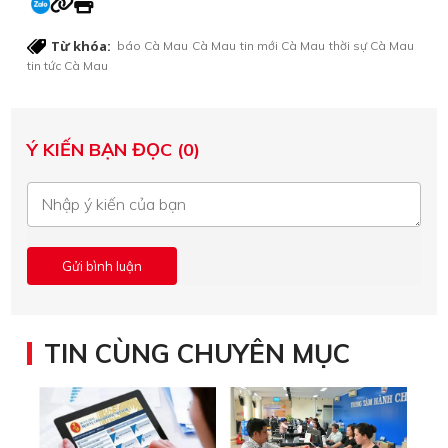
Từ khóa:
báo Cà Mau
Cà Mau
tin mới Cà Mau
thời sự Cà Mau
tin tức Cà Mau
Ý KIẾN BẠN ĐỌC (0)
TIN CÙNG CHUYÊN MỤC