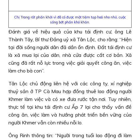
Chị Trang rất phấn khởi vì đã có được một tiệm tạp hoá nho nhỏ, cuộc
sống bớt phần khó khăn.
Ðánh giá về hiệu quả của khu tái định cư, ông Lê
Thành Tây, Bí thư Ðảng uỷ xã Tân Lộc, cho rằng: “Hiện
tại đời sống người dân đã dần ổn định. Ðất tái định cư
là xã mua lại của dân, nhà cửa được cất cơ bản. Xã
cũng đã rất nỗ lực trong việc giải quyết công ăn, việc
làm cho bà con”.
Tân Lộc chủ động liên hệ với các công ty, xí nghiệp
thuỷ sản ở TP Cà Mau hợp đồng thuê lao động người
Khmer làm việc và có xe đưa rước tận nơi. Tuy nhiên,
thực tế tại khu tái định cư Ấp 7 lại cho thấy vấn đề
công ăn, việc làm và hướng phát triển bền vững của
người Khmer vẫn còn nhiều nỗi lo.
Ông Rinh thông tin: “Người trong tuổi lao động đi làm