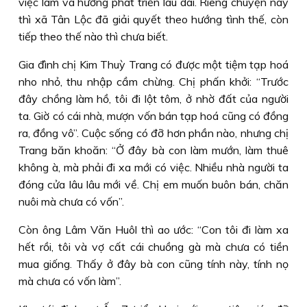
việc làm và hướng phát triển lâu dài. Riêng chuyện này
thì xã Tân Lộc đã giải quyết theo hướng tình thế, còn
tiếp theo thế nào thì chưa biết.
Gia đình chị Kim Thuỳ Trang có được một tiệm tạp hoá
nho nhỏ, thu nhập cầm chừng. Chị phấn khởi: “Trước
đây chồng làm hồ, tôi đi lột tôm, ở nhờ đất của người
ta. Giờ có cái nhà, mượn vốn bán tạp hoá cũng có đồng
ra, đồng vô”. Cuộc sống có đỡ hơn phần nào, nhưng chị
Trang băn khoăn: “Ở đây bà con làm mướn, làm thuê
không à, mà phải đi xa mới có việc. Nhiều nhà người ta
đóng cửa lâu lâu mới về. Chị em muốn buôn bán, chăn
nuôi mà chưa có vốn”.
Còn ông Lâm Văn Huôl thì ao ước: “Con tôi đi làm xa
hết rồi, tôi và vợ cất cái chuồng gà mà chưa có tiền
mua giống. Thấy ở đây bà con cũng tính này, tính nọ
mà chưa có vốn làm”.