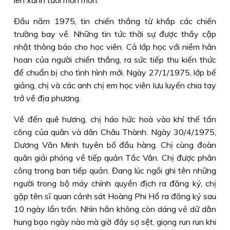
lên xanh tươi mơn mởn.
Đầu năm 1975, tin chiến thắng từ khắp các chiến
trường bay về. Những tin tức thời sự được thầy cập
nhật thông báo cho học viên. Cả lớp học với niềm hân
hoan của người chiến thắng, ra sức tiếp thu kiến thức
để chuẩn bị cho tình hình mới. Ngày 27/1/1975, lớp bế
giảng, chị và các anh chị em học viên lưu luyến chia tay
trở về địa phương.
Về đến quê hương, chị háo hức hoà vào khí thế tấn
công của quân và dân Châu Thành. Ngày 30/4/1975,
Dương Văn Minh tuyên bố đầu hàng. Chị cùng đoàn
quân giải phóng về tiếp quản Tắc Vân. Chị được phân
công trong ban tiếp quản. Đang lúc ngồi ghi tên những
người trong bộ máy chính quyền địch ra đăng ký, chị
gặp tên sĩ quan cảnh sát Hoàng Phi Hổ ra đăng ký sau
10 ngày lẩn trốn. Nhìn hắn không còn dáng vẻ dữ dằn
hung bạo ngày nào mà giờ đây sợ sệt, giọng run run khi