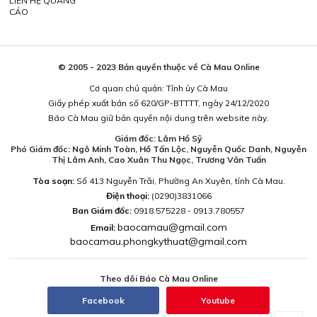
LIÊN HỆ QUẢNG
CÁO
© 2005 - 2023 Bản quyền thuộc về Cà Mau Online
Cơ quan chủ quản: Tỉnh ủy Cà Mau
Giấy phép xuất bản số 620/GP-BTTTT, ngày 24/12/2020
Báo Cà Mau giữ bản quyền nội dung trên website này.
Giám đốc: Lâm Hồ Sỹ
Phó Giám đốc: Ngô Minh Toàn, Hồ Tấn Lộc, Nguyễn Quốc Danh, Nguyễn
Thị Lâm Anh, Cao Xuân Thu Ngọc, Trương Văn Tuấn
Tòa soạn:
Số 413 Nguyễn Trãi, Phường An Xuyên, tỉnh Cà Mau.
Điện thoại:
(0290)3831066
Ban Giám đốc:
0918.575228 - 0913.780557
baocamau@gmail.com
Email:
baocamau.phongkythuat@gmail.com
Theo dõi Báo Cà Mau Online
Facebook
Youtube