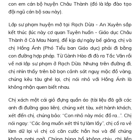
con em cán bộ huyện Châu Thành (đó là lớp đào tạo
đội ngũ cán bộ sau này).
Lớp sư phạm huyện mở tại Rạch Dừa - An Xuyên sắp
kết thúc (lúc này cơ quan Tuyên huấn - Giáo dục Châu
Thành ở Cà Mau Nam), để kịp dự ngày bế giảng, chị và
chị Hồng Ánh (Phó Tiểu ban Giáo dục) phải đi bằng
con đường hợp pháp. Từ Gành Hào đi đò ra Tắc Vân rồi
về nơi lớp sư phạm ở Rạch Dừa. Nhưng trên đường đi,
chị nhìn thấy trên bờ bọn cảnh sát nguỵ mặc đồ vàng,
chúng kêu tàu ghé lại, chị nói nhỏ với Hồng Ánh là
không nhận quen biết nhau.
Chị xách một cái giỏ đựng quần áo (tài liệu đã gởi các
anh đi đường giao liên), chúng xét tàu, xét hành khách,
xét đến chị, chúng bảo: “Con nhỏ này móc đồ ra…”. Chị
nói ngay: “Các ông muốn xét thì tự làm lấy”, chị cố ra vẻ
làm dữ lại vì chị có căn cước hẳn hoi và để chúng
không nghi ngờ. Chúng hùng hổ không chịu, chị liền