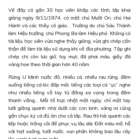
Về đây có gần 30 học viên khắp các tỉnh, lớp khai
giảng ngày 9/11/1974, có mặt chú Mười On, chú Hai
Hành và các thầy cô giáo… Trường do chú Sáu Thành
làm Hiệu trưởng, chú Phong Ba làm Hiệu phó. Không có
tài liệu, học viên vừa nghe thầy giảng, vừa ghi chép cẩn
thận để làm tài liệu sử dụng khi về địa phương. Tập ghi
chép chị còn lưu giữ, tuy mực đã phai màu, giấy đã
vàng hoe theo thời gian hơn 40 năm.
Rừng U Minh nước đỏ, nhiều cá, nhiều rau rừng, đêm
xuống tiếng cá lóc đớp mồi, tiếng các loại cá “ục” nghe
như nhiều tiếng vỗ tay từ đồng xa vọng trong đêm
thanh vắng… Mỗi tổ trực nhật một ngày, chỉ một tay
lưới giăng quanh nhà dưới các con kinh, sáng ra cũng
gần chục ký cá đủ ăn cho cả lớp. Rau thì hái quanh các
liếp hoặc trồng cải để phục vụ lâu dài. Đất màu mỡ, hễ
vãi hạt xuống, tưới nước, vun phân không bao lâu cây