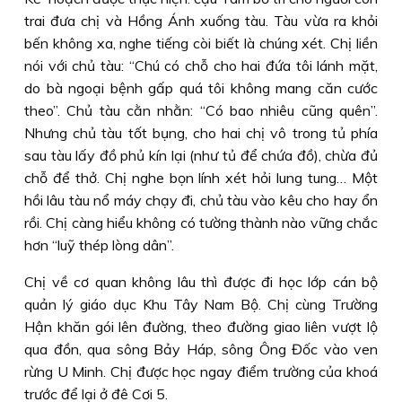
trai đưa chị và Hồng Ánh xuống tàu. Tàu vừa ra khỏi
bến không xa, nghe tiếng còi biết là chúng xét. Chị liền
nói với chủ tàu: “Chú có chỗ cho hai đứa tôi lánh mặt,
do bà ngoại bệnh gấp quá tôi không mang căn cước
theo”. Chủ tàu cằn nhằn: “Có bao nhiêu cũng quên”.
Nhưng chủ tàu tốt bụng, cho hai chị vô trong tủ phía
sau tàu lấy đồ phủ kín lại (như tủ để chứa đồ), chừa đủ
chỗ để thở. Chị nghe bọn lính xét hỏi lung tung… Một
hồi lâu tàu nổ máy chạy đi, chủ tàu vào kêu cho hay ổn
rồi. Chị càng hiểu không có tường thành nào vững chắc
hơn “luỹ thép lòng dân”.
Chị về cơ quan không lâu thì được đi học lớp cán bộ
quản lý giáo dục Khu Tây Nam Bộ. Chị cùng Trường
Hận khăn gói lên đường, theo đường giao liên vượt lộ
qua đồn, qua sông Bảy Háp, sông Ông Đốc vào ven
rừng U Minh. Chị được học ngay điểm trường của khoá
trước để lại ở đê Cơi 5.