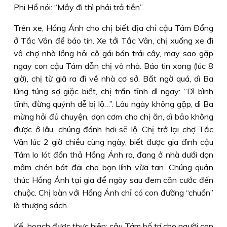
Phi Hổ nói: “Mầy đi thì phải trả tiền”.
Trên xe, Hồng Ánh cho chị biết địa chỉ cậu Tám Đổng
ở Tắc Vân để báo tin. Xe tới Tắc Vân, chị xuống xe đi
vô chợ nhà lồng hỏi cô gái bán trái cây, may sao gặp
ngay con cậu Tám dẫn chị vô nhà. Báo tin xong (lúc 8
giờ), chị từ giã ra đi về nhà cơ sở. Bất ngờ quá, dì Ba
lúng túng sợ giặc biết, chị trấn tĩnh dì ngay: “Dì bình
tĩnh, đừng quýnh dễ bị lộ…”. Lâu ngày không gặp, dì Ba
mừng hỏi đủ chuyện, dọn cơm cho chị ăn, dì bảo không
được ở lâu, chúng đánh hơi sẽ lộ. Chị trở lại chợ Tắc
Vân lúc 2 giờ chiều cùng ngày, biết được gia đình cậu
Tám lo lót đồn thả Hồng Ánh ra, đang ở nhà dưới dọn
mâm chén bát đãi cho bọn lính vừa tan. Chúng quản
thúc Hồng Ánh tại gia để ngày sau đem căn cước đến
chuộc. Chị bàn với Hồng Ánh chỉ có con đường “chuồn”
là thượng sách.
Kế hoạch được thực hiện: cậu Tám bố trí cho người con