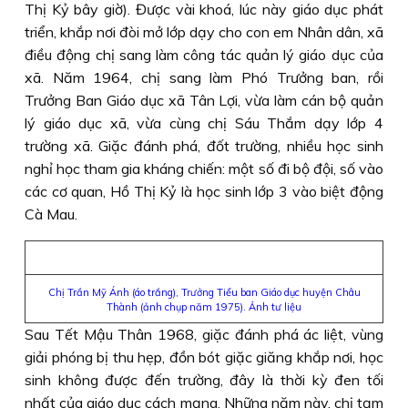
Thị Kỷ bây giờ). Được vài khoá, lúc này giáo dục phát
triển, khắp nơi đòi mở lớp dạy cho con em Nhân dân, xã
điều động chị sang làm công tác quản lý giáo dục của
xã. Năm 1964, chị sang làm Phó Trưởng ban, rồi
Trưởng Ban Giáo dục xã Tân Lợi, vừa làm cán bộ quản
lý giáo dục xã, vừa cùng chị Sáu Thắm dạy lớp 4
trường xã. Giặc đánh phá, đốt trường, nhiều học sinh
nghỉ học tham gia kháng chiến: một số đi bộ đội, số vào
các cơ quan, Hồ Thị Kỷ là học sinh lớp 3 vào biệt động
Cà Mau.
Chị Trần Mỹ Ánh (áo trắng), Trưởng Tiểu ban Giáo dục huyện Châu
Thành (ảnh chụp năm 1975). Ảnh tư liệu
Sau Tết Mậu Thân 1968, giặc đánh phá ác liệt, vùng
giải phóng bị thu hẹp, đồn bót giặc giăng khắp nơi, học
sinh không được đến trường, đây là thời kỳ đen tối
nhất của giáo dục cách mạng. Những năm này, chị tạm