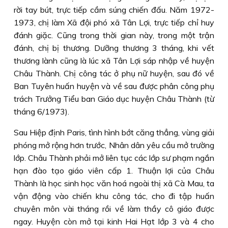
rời tay bút, trực tiếp cầm súng chiến đấu. Năm 1972-
1973, chị làm Xã đội phó xã Tân Lợi, trực tiếp chỉ huy
đánh giặc. Cũng trong thời gian này, trong một trận
đánh, chị bị thương. Dưỡng thương 3 tháng, khi vết
thương lành cũng là lúc xã Tân Lợi sáp nhập về huyện
Châu Thành. Chị công tác ở phụ nữ huyện, sau đó về
Ban Tuyên huấn huyện và về sau được phân công phụ
trách Trưởng Tiểu ban Giáo dục huyện Châu Thành (từ
tháng 6/1973).
Sau Hiệp định Paris, tình hình bớt căng thẳng, vùng giải
phóng mở rộng hơn trước, Nhân dân yêu cầu mở trường
lớp. Châu Thành phải mở liên tục các lớp sư phạm ngắn
hạn đào tạo giáo viên cấp 1. Thuận lợi của Châu
Thành là học sinh học văn hoá ngoài thị xã Cà Mau, ta
vận động vào chiến khu công tác, cho đi tập huấn
chuyên môn vài tháng rồi về làm thầy cô giáo được
ngay. Huyện còn mở tại kinh Hai Hạt lớp 3 và 4 cho