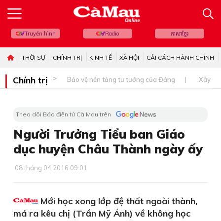
Truyền hình
Radio
ភាសាខ្មែរ
THỜI SỰ
CHÍNH TRỊ
KINH TẾ
XÃ HỘI
CẢI CÁCH HÀNH CHÍNH
Chính trị
Bảo vệ nền tảng tư tưởng của Đảng
Xây dự
Theo dõi Báo điện tử Cà Mau trên
Người Trưởng Tiểu ban Giáo
dục huyện Châu Thành ngày ấy
08 tháng 04 2016 09:01
Mới học xong lớp đệ thất ngoài thành,
má ra kêu chị (Trần Mỹ Ánh) về không học