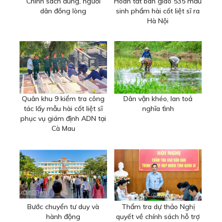
Chính sách đúng, người
Hoàn tất bàn giao 535 mẫu
dân đồng lòng
sinh phẩm hài cốt liệt sĩ ra
Hà Nội
Quân khu 9 kiểm tra công
Dân vận khéo, lan toả
tác lấy mẫu hài cốt liệt sĩ
nghĩa tình
phục vụ giám định ADN tại
Cà Mau
Bước chuyển tư duy và
Thẩm tra dự thảo Nghị
hành động
quyết về chính sách hỗ trợ