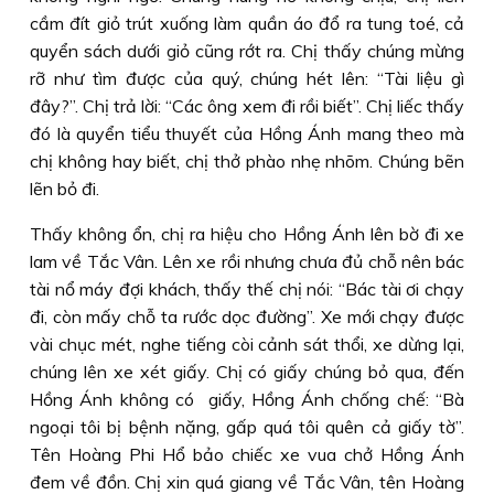
cầm đít giỏ trút xuống làm quần áo đổ ra tung toé, cả
quyển sách dưới giỏ cũng rớt ra. Chị thấy chúng mừng
rỡ như tìm được của quý, chúng hét lên: “Tài liệu gì
đây?”. Chị trả lời: “Các ông xem đi rồi biết”. Chị liếc thấy
đó là quyển tiểu thuyết của Hồng Ánh mang theo mà
chị không hay biết, chị thở phào nhẹ nhõm. Chúng bẽn
lẽn bỏ đi.
Thấy không ổn, chị ra hiệu cho Hồng Ánh lên bờ đi xe
lam về Tắc Vân. Lên xe rồi nhưng chưa đủ chỗ nên bác
tài nổ máy đợi khách, thấy thế chị nói: “Bác tài ơi chạy
đi, còn mấy chỗ ta rước dọc đường”. Xe mới chạy được
vài chục mét, nghe tiếng còi cảnh sát thổi, xe dừng lại,
chúng lên xe xét giấy. Chị có giấy chúng bỏ qua, đến
Hồng Ánh không có giấy, Hồng Ánh chống chế: “Bà
ngoại tôi bị bệnh nặng, gấp quá tôi quên cả giấy tờ”.
Tên Hoàng Phi Hổ bảo chiếc xe vua chở Hồng Ánh
đem về đồn. Chị xin quá giang về Tắc Vân, tên Hoàng