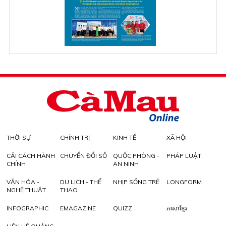
THỜI SỰ
CHÍNH TRỊ
KINH TẾ
XÃ HỘI
CẢI CÁCH HÀNH
CHUYỂN ĐỔI SỐ
QUỐC PHÒNG -
PHÁP LUẬT
CHÍNH
AN NINH
VĂN HÓA -
DU LỊCH - THỂ
NHỊP SỐNG TRẺ
LONGFORM
NGHỆ THUẬT
THAO
INFOGRAPHIC
EMAGAZINE
QUIZZ
ភាសាខ្មែរ