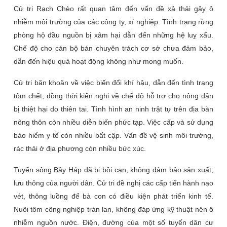
Cử tri Rạch Chèo rất quan tâm đến vấn đề xả thải gây ô
nhiễm môi trường của các công ty, xí nghiệp. Tình trạng rừng
phòng hộ đầu nguồn bị xâm hại dẫn đến những hệ luỵ xấu.
Chế độ cho cán bộ bán chuyên trách cơ sở chưa đảm bảo,
dẫn đến hiệu quả hoạt động không như mong muốn.
Cử tri băn khoăn về việc biến đổi khí hậu, dẫn đến tình trạng
tôm chết, đồng thời kiến nghị về chế độ hỗ trợ cho nông dân
bị thiệt hại do thiên tai. Tình hình an ninh trật tự trên địa bàn
nông thôn còn nhiều diễn biến phức tạp. Việc cấp và sử dụng
bảo hiểm y tế còn nhiều bất cập. Vấn đề vệ sinh môi trường,
rác thải ở địa phương còn nhiều bức xúc.
Tuyến sông Bảy Háp đã bị bồi cạn, không đảm bảo sản xuất,
lưu thông của người dân. Cử tri đề nghị các cấp tiến hành nạo
vét, thông luồng để bà con có điều kiện phát triển kinh tế.
Nuôi tôm công nghiệp tràn lan, không đáp ứng kỹ thuật nên ô
nhiễm nguồn nước. Điện, đường của một số tuyến dân cư