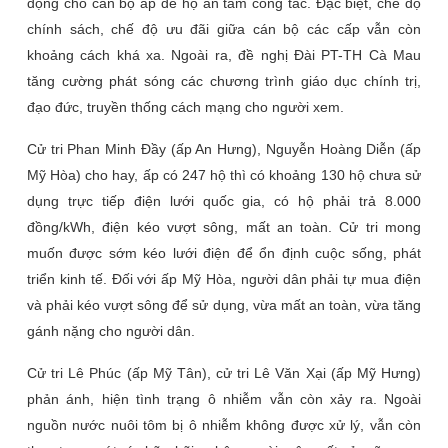
động cho cán bộ ấp để họ an tâm công tác. Đặc biệt, chế độ
chính sách, chế độ ưu đãi giữa cán bộ các cấp vẫn còn
khoảng cách khá xa. Ngoài ra, đề nghị Đài PT-TH Cà Mau
tăng cường phát sóng các chương trình giáo dục chính trị,
đạo đức, truyền thống cách mạng cho người xem.
Cử tri Phan Minh Đầy (ấp An Hưng), Nguyễn Hoàng Diễn (ấp
Mỹ Hòa) cho hay, ấp có 247 hộ thì có khoảng 130 hộ chưa sử
dụng trực tiếp điện lưới quốc gia, có hộ phải trả 8.000
đồng/kWh, điện kéo vượt sông, mất an toàn. Cử tri mong
muốn được sớm kéo lưới điện để ổn định cuộc sống, phát
triển kinh tế. Đối với ấp Mỹ Hòa, người dân phải tự mua điện
và phải kéo vượt sông để sử dụng, vừa mất an toàn, vừa tăng
gánh nặng cho người dân.
Cử tri Lê Phúc (ấp Mỹ Tân), cử tri Lê Văn Xại (ấp Mỹ Hưng)
phản ánh, hiện tình trạng ô nhiễm vẫn còn xảy ra. Ngoài
nguồn nước nuôi tôm bị ô nhiễm không được xử lý, vẫn còn