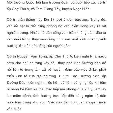
Môi trường Quốc hội làm trưởng đoàn có buổi tiếp xúc cử tri
ấp Chợ Thủ A, xã Tam Giang Tây, huyện Ngọc Hiển.
Cử tri thẳn thắng nêu lên 17 lượt ý kiến bức xúc. Trong đó,
vấn đề sạt lở đất rừng phòng hộ ven biển Đông xảy ra rất
nghiêm trọng. Nhiều hộ dân sống ven biển không dám đầu tư
vào nuôi trồng thủy sản cũng như sản xuất kinh doanh, ảnh
hưởng lớn đến đời sống của người dân.
Cử tri Nguyễn Văn Tửng, ấp Chợ Thủ A, kiến nghị Nhà nước
sớm cho chủ chương xây cầu thay phà kinh Đường Kéo để
nối liền từ trung tâm xã về huyện, đảm bảo việc đi lại, phát
triển kinh tế của địa phương. Cử tri Cao Trường Sơn, ấp
Đường Đào, kiến nghị nhiều hộ nuôi tôm công nghiệp khi tôm
bị bệnh bể hầm xả thải trực tiếp mà không qua xử lý, làm lây
lan mầm bệnh, ảnh hưởng trực tiếp đến hàng ngàn hộ dân
nuôi tôm trong khu vực. Việc này cần cơ quan chuyên môn
vào cuộc.