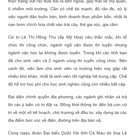
thực trạng vứt rác bữa bãi ra bên ngoài, gây mất vẻ mỹ quan,
ô nhiễm môi trường. Cần có chế tài mạnh, đủ răn đe, xử lý
việc người dân buôn bán, kinh doanh thực phẩm bẩn, nhất là
nạn bơm chích hóa chất vào trái cây, thịt gia súc, gia cầm.
Cử tri Lê Thị Hồng Thu (ấp Mỹ Hòa) nêu thắc mắc, khi tổ
chức thi công chức, ngành ngữ văn được thi tuyển nhưng
ngành văn học lại không được tuyển. Trong khi các tỉnh bạn
đã cho sinh viên cả 2 ngành cùng thi tuyển công chức. Bên
cạnh đó, việc làm cho sinh viên ra trường hiện nay gặp rất
nhiều khó khăn, nhất là sinh viên tốt nghiệp hệ trung cấp. Chế
độ hỗ trợ học phí cho học sinh nghèo cũng còn nhiều bất cập.
Đại diện chính quyền địa phương, các ngành ghi nhận và trả
lời các ý kiến cử tri đặt ra. Đồng thời thông tin đến bà con cử
tri về một số kế hoạch, chủ trương về đầu tư, xây dựng tại các
địa điểm bức xúc về điện, đường trên địa bàn xã.
Cùng ngày, đoàn Đại biểu Quốc hội tỉnh Cà Mau do ông Lê