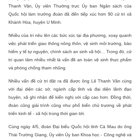
Thanh Vân, Ủy viên Thường trực Ủy ban Ngân sách của
Quốc hội làm trưởng đoàn đã đến tiếp xúc hơn 90 cử tri xã
Khánh Hòa, huyện U Minh.
Nhiều của tri nêu lên các bức xúc tại địa phương, xoay quanh
việc phát triển giao thông nông thôn, vệ sinh môi trường, bảo
hiểm y tế tự nguyện, chính sách an sinh xã hội… Trong đó, cử
tri quan tâm nhiều nhất là vấn đề an toàn vệ sinh thực phẩm
và phòng chống tham nhũng.
Nhiều vấn đề cử tri đặt ra đã được ông Lê Thanh Vân cùng
với đại diện các sở, ngành cấp tỉnh và đại diện lãnh đạo
huyện, xã ghi nhận để kiến nghị với cấp cao hơn. Đồng thời,
đoàn cũng giải trình cũng như phổ biến chủ trương về phát
triển kinh tế - xã hội trong thời gian tới.
Cùng ngày 4/5, đoàn Đại biểu Quốc hội tỉnh Cà Mau do ông
Thái Trường Giang, Ủy viên Ủy ban Khoa học - Công nghệ và