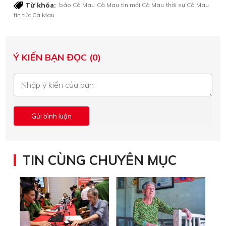
Từ khóa:
báo Cà Mau
Cà Mau
tin mới Cà Mau
thời sự Cà Mau
tin tức Cà Mau
Ý KIẾN BẠN ĐỌC (0)
TIN CÙNG CHUYÊN MỤC