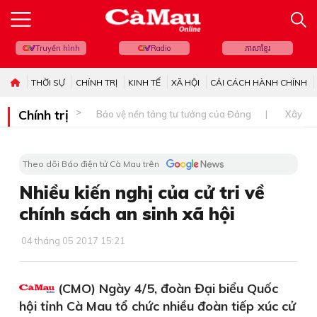
Truyền hình
Radio
ភាសាខ្មែរ
THỜI SỰ
CHÍNH TRỊ
KINH TẾ
XÃ HỘI
CẢI CÁCH HÀNH CHÍNH
Chính trị
Bảo vệ nền tảng tư tưởng của Đảng
Xây dự
Theo dõi Báo điện tử Cà Mau trên
Nhiều kiến nghị của cử tri về
chính sách an sinh xã hội
04 tháng 05 2017 15:21
(CMO) Ngày 4/5, đoàn Đại biểu Quốc
hội tỉnh Cà Mau tổ chức nhiều đoàn tiếp xúc cử