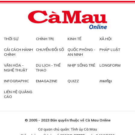
THỜI SỰ
CHÍNH TRỊ
KINH TẾ
XÃ HỘI
CẢI CÁCH HÀNH
CHUYỂN ĐỔI SỐ
QUỐC PHÒNG -
PHÁP LUẬT
CHÍNH
AN NINH
VĂN HÓA -
DU LỊCH - THỂ
NHỊP SỐNG TRẺ
LONGFORM
NGHỆ THUẬT
THAO
INFOGRAPHIC
EMAGAZINE
QUIZZ
ភាសាខ្មែរ
LIÊN HỆ QUẢNG
CÁO
© 2005 - 2023 Bản quyền thuộc về Cà Mau Online
Cơ quan chủ quản: Tỉnh ủy Cà Mau