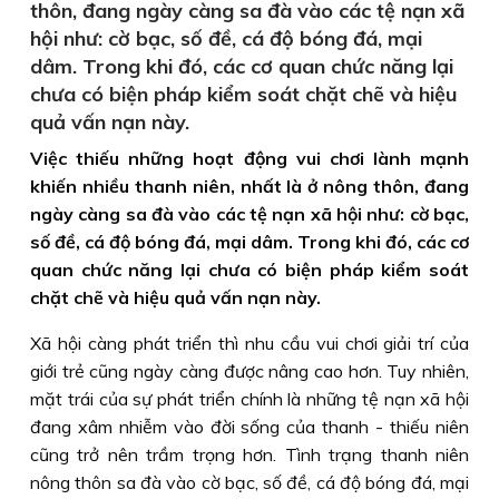
thôn, đang ngày càng sa đà vào các tệ nạn xã
hội như: cờ bạc, số đề, cá độ bóng đá, mại
dâm. Trong khi đó, các cơ quan chức năng lại
chưa có biện pháp kiểm soát chặt chẽ và hiệu
quả vấn nạn này.
Việc thiếu những hoạt động vui chơi lành mạnh
khiến nhiều thanh niên, nhất là ở nông thôn, đang
ngày càng sa đà vào các tệ nạn xã hội như: cờ bạc,
số đề, cá độ bóng đá, mại dâm. Trong khi đó, các cơ
quan chức năng lại chưa có biện pháp kiểm soát
chặt chẽ và hiệu quả vấn nạn này.
Xã hội càng phát triển thì nhu cầu vui chơi giải trí của
giới trẻ cũng ngày càng được nâng cao hơn. Tuy nhiên,
mặt trái của sự phát triển chính là những tệ nạn xã hội
đang xâm nhiễm vào đời sống của thanh - thiếu niên
cũng trở nên trầm trọng hơn. Tình trạng thanh niên
nông thôn sa đà vào cờ bạc, số đề, cá độ bóng đá, mại