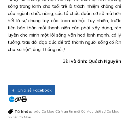
sống trong lành cho tuổi trẻ là trách nhiệm không chỉ
của ngành chức năng, các tổ chức đoàn cơ sở mà hơn
hết là sự chung tay của toàn xã hội. Tuy nhiên, trước
tiên bản thân mỗi thanh niên cần phải xây dựng, rèn
luyện cho mình một lối sống văn hoá lành mạnh, có lý
tưởng, trau dồi đạo đức để trở thành người sống có ích
cho xã hội", ông Thống nói./.
Bài và ảnh: Quách Nguyên
Chia sẻ Facebook
Từ khóa:
báo Cà Mau
Cà Mau
tin mới Cà Mau
thời sự Cà Mau
tin tức Cà Mau