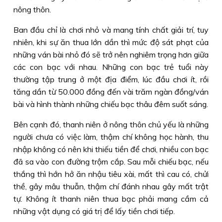
nông thôn.
Ban đầu chỉ là chơi nhỏ và mang tính chất giải trí, tuy
nhiên, khi sự ăn thua lớn dần thì mức độ sát phạt của
những ván bài nhỏ đó sẽ trở nên nghiêm trọng hơn giữa
các con bạc với nhau. Những con bạc trẻ tuổi này
thường tập trung ở một địa điểm, lúc đầu chơi ít, rồi
tăng dần từ 50.000 đồng đến vài trăm ngàn đồng/ván
bài và hình thành những chiếu bạc thâu đêm suốt sáng.
Bên cạnh đó, thanh niên ở nông thôn chủ yếu là những
người chưa có việc làm, thậm chí không học hành, thu
nhập không có nên khi thiếu tiền để chơi, nhiều con bạc
đã sa vào con đường trộm cắp. Sau mỗi chiếu bạc, nếu
thắng thì hớn hở ăn nhậu tiêu xài, mất thì cau có, chửi
thề, gây mâu thuẫn, thậm chí đánh nhau gây mất trật
tự. Không ít thanh niên thua bạc phải mang cầm cả
những vật dụng có giá trị để lấy tiền chơi tiếp.