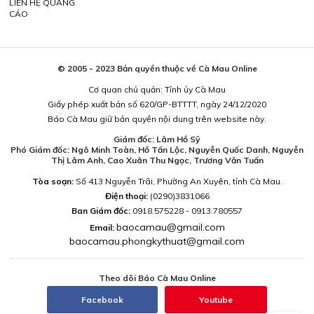
LIÊN HỆ QUẢNG
CÁO
© 2005 - 2023 Bản quyền thuộc về Cà Mau Online
Cơ quan chủ quản: Tỉnh ủy Cà Mau
Giấy phép xuất bản số 620/GP-BTTTT, ngày 24/12/2020
Báo Cà Mau giữ bản quyền nội dung trên website này.
Giám đốc: Lâm Hồ Sỹ
Phó Giám đốc: Ngô Minh Toàn, Hồ Tấn Lộc, Nguyễn Quốc Danh, Nguyễn
Thị Lâm Anh, Cao Xuân Thu Ngọc, Trương Văn Tuấn
Tòa soạn:
Số 413 Nguyễn Trãi, Phường An Xuyên, tỉnh Cà Mau.
Điện thoại:
(0290)3831066
Ban Giám đốc:
0918.575228 - 0913.780557
baocamau@gmail.com
Email:
baocamau.phongkythuat@gmail.com
Theo dõi Báo Cà Mau Online
Facebook
Youtube