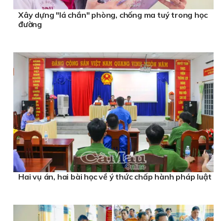
Xây dựng "lá chắn" phòng, chống ma tuý trong học
đường
Hai vụ án, hai bài học về ý thức chấp hành pháp luật