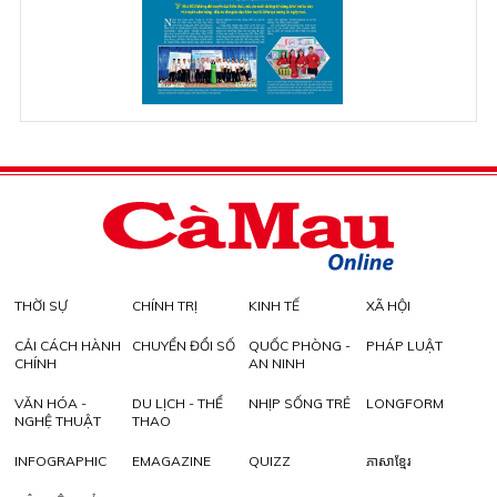
THỜI SỰ
CHÍNH TRỊ
KINH TẾ
XÃ HỘI
CẢI CÁCH HÀNH
CHUYỂN ĐỔI SỐ
QUỐC PHÒNG -
PHÁP LUẬT
CHÍNH
AN NINH
VĂN HÓA -
DU LỊCH - THỂ
NHỊP SỐNG TRẺ
LONGFORM
NGHỆ THUẬT
THAO
INFOGRAPHIC
EMAGAZINE
QUIZZ
ភាសាខ្មែរ