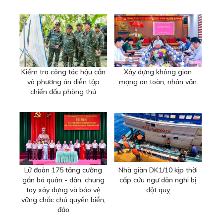
Kiểm tra công tác hậu cần
Xây dựng không gian
và phương án diễn tập
mạng an toàn, nhân văn
chiến đấu phòng thủ
Lữ đoàn 175 tăng cường
Nhà giàn DK1/10 kịp thời
gắn bó quân - dân, chung
cấp cứu ngư dân nghi bị
tay xây dựng và bảo vệ
đột quỵ
vững chắc chủ quyền biển,
đảo