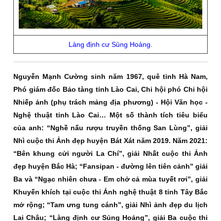
Làng định cư Sủng Hoảng.
Nguyễn Mạnh Cường sinh năm 1967, quê tỉnh Hà Nam,
Phó giám đốc Bảo tàng tỉnh Lào Cai, Chi hội phó Chi hội
Nhiếp ảnh (phụ trách mảng địa phương) - Hội Văn học -
Nghệ thuật tỉnh Lào Cai… Một số thành tích tiêu biểu
của anh: “Nghề nấu rượu truyền thống San Lùng”, giải
Nhì cuộc thi Ảnh đẹp huyện Bát Xát năm 2019. Năm 2021:
“Bên khung cửi người La Chí”, giải Nhất cuộc thi Ảnh
đẹp huyện Bắc Hà; “Fansipan - đường lên tiên cảnh” giải
Ba và “Ngạc nhiên chưa - Em chở cả mùa tuyết rơi”, giải
Khuyến khích tại cuộc thi Ảnh nghệ thuật 8 tỉnh Tây Bắc
mở rộng; “Tam ưng tung cánh”, giải Nhì ảnh đẹp du lịch
Lai Châu; “Làng định cư Sủng Hoảng”, giải Ba cuộc thi