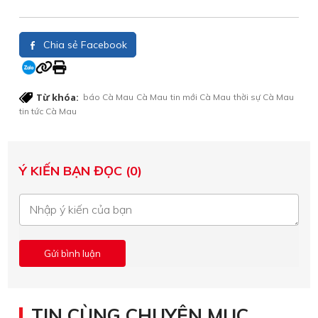
Chia sẻ Facebook
Từ khóa:
báo Cà Mau
Cà Mau
tin mới Cà Mau
thời sự Cà Mau
tin tức Cà Mau
Ý KIẾN BẠN ĐỌC (0)
TIN CÙNG CHUYÊN MỤC