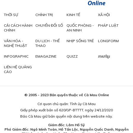
THỜI SỰ
CHÍNH TRỊ
KINH TẾ
XÃ HỘI
CẢI CÁCH HÀNH
CHUYỂN ĐỔI SỐ
QUỐC PHÒNG -
PHÁP LUẬT
CHÍNH
AN NINH
VĂN HÓA -
DU LỊCH - THỂ
NHỊP SỐNG TRẺ
LONGFORM
NGHỆ THUẬT
THAO
INFOGRAPHIC
EMAGAZINE
QUIZZ
ភាសាខ្មែរ
LIÊN HỆ QUẢNG
CÁO
© 2005 - 2023 Bản quyền thuộc về Cà Mau Online
Cơ quan chủ quản: Tỉnh ủy Cà Mau
Giấy phép xuất bản số 620/GP-BTTTT, ngày 24/12/2020
Báo Cà Mau giữ bản quyền nội dung trên website này.
Giám đốc: Lâm Hồ Sỹ
Phó Giám đốc: Ngô Minh Toàn, Hồ Tấn Lộc, Nguyễn Quốc Danh, Nguyễn