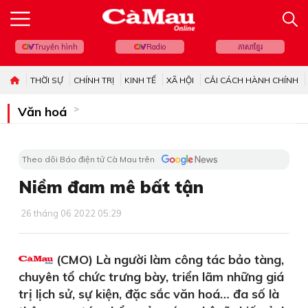
Truyền hình
Radio
ភាសាខ្មែរ
THỜI SỰ
CHÍNH TRỊ
KINH TẾ
XÃ HỘI
CẢI CÁCH HÀNH CHÍNH
Văn hoá
Theo dõi Báo điện tử Cà Mau trên
Niềm đam mê bất tận
26 tháng 06 2022 05:29
(CMO) Là người làm công tác bảo tàng,
chuyên tổ chức trưng bày, triển lãm những giá
trị lịch sử, sự kiện, đặc sắc văn hoá… đa số là