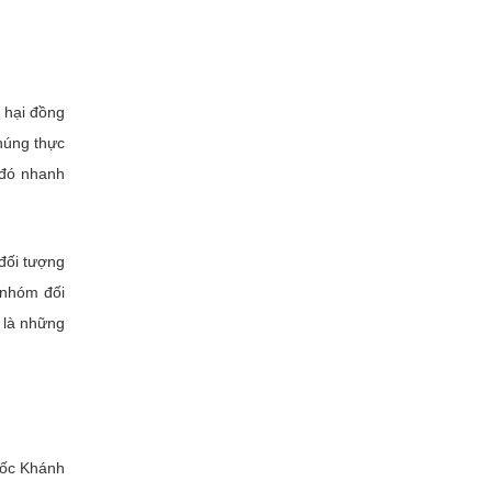
 hại đồng
húng thực
 đó nhanh
đối tượng
 nhóm đối
y là những
uốc Khánh