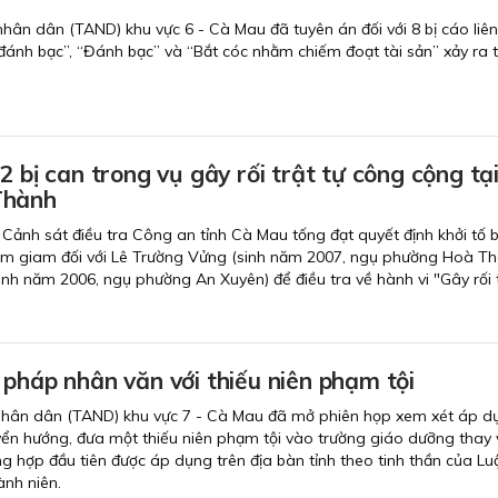
nhân dân (TAND) khu vực 6 - Cà Mau đã tuyên án đối với 8 bị cáo liê
đánh bạc”, “Đánh bạc” và “Bắt cóc nhằm chiếm đoạt tài sản” xảy ra t
.
2 bị can trong vụ gây rối trật tự công cộng tạ
Thành
Cảnh sát điều tra Công an tỉnh Cà Mau tống đạt quyết định khởi tố b
tạm giam đối với Lê Trường Vửng (sinh năm 2007, ngụ phường Hoà Th
nh năm 2006, ngụ phường An Xuyên) để điều tra về hành vi "Gây rối t
pháp nhân văn với thiếu niên phạm tội
nhân dân (TAND) khu vực 7 - Cà Mau đã mở phiên họp xem xét áp d
yển hướng, đưa một thiếu niên phạm tội vào trường giáo dưỡng thay v
ng hợp đầu tiên được áp dụng trên địa bàn tỉnh theo tinh thần của Lu
nh niên.