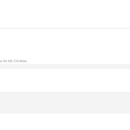
au
tin tức Cà Mau