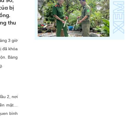
hà 90,
của bị
đồng.
óng thu
ảng 3 giờ
ị đã khóa
rộn. Bàng
g.
lầu 2, nơi
tiền mặt…
quen bình