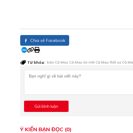
Chia sẻ Facebook
Từ khóa:
báo Cà Mau
Cà Mau
tin mới Cà Mau
thời sự Cà M
Ý KIẾN BẠN ĐỌC (0)