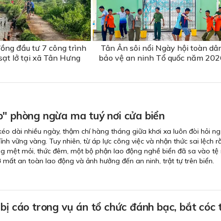
ồng đầu tư 7 công trình
Tân Ân sôi nổi Ngày hội toàn dâ
sạt lở tại xã Tân Hưng
bảo vệ an ninh Tổ quốc năm 202
p" phòng ngừa ma tuý nơi cửa biển
éo dài nhiều ngày, thậm chí hàng tháng giữa khơi xa luôn đòi hỏi n
ĩnh vững vàng. Tuy nhiên, từ áp lực công việc và nhận thức sai lệch 
ng mệt mỏi, thức đêm, một bộ phận lao động nghề biển đã sa vào tệ
 mất an toàn lao động và ảnh hưởng đến an ninh, trật tự trên biển.
bị cáo trong vụ án tổ chức đánh bạc, bắt cóc 