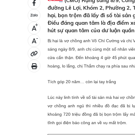
(CMO) Rạng sáng 8/9, Công 
đường Lê Lợi, Khóm 2, Phường 2, 
hại, bọn trộm đã lấy đi số tài sản
Điều đáng quan tâm là địa điểm x
+
hút sự quan tâm của dư luận quần
-
Bị hại là vợ chồng anh Võ Chí Cường và chị 
sáng ngày 8/9, anh chị cùng một số nhân viê
cửa cẩn thận. Đến khoảng 4 giờ 45 phút qua
hoàng, lo lắng, chị Thắm chạy ra phía sau nh
Tích góp 20 năm… còn lại tay trắng
Lúc này linh tính về số tài sản mà hai vợ ch
vợ chồng anh ngủ thì nhiều đồ đạc đã bị l
khoảng 720 triệu đồng đã bị bọn trộm lấy m
tĩnh gọi điện báo công an về vụ mất trộm.