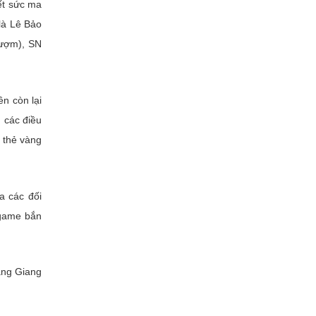
ết sức ma
là Lê Bảo
Lượm), SN
n còn lại
, các điều
1 thẻ vàng
a các đối
 game bắn
ng Giang