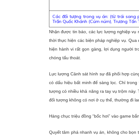
Các đối tượng trong vụ án: (từ trái sang
Trần Quốc Khánh (Cúm núm), Trương Tấn T
Nhận được tin báo, các lực lượng nghiệp vụ 
thời thực hiện các biện pháp nghiệp vụ. Qua 
hiện hành vi rất gọn gàng, lợi dụng người t
chóng tẩu thoát.
Lực lượng Cảnh sát hình sự đã phối hợp cùn
có dấu hiệu bất minh để sàng lọc. Chỉ tron
tượng có nhiều khả năng ra tay vụ trộm này. 
đối tượng không có nơi ở cụ thể, thường đi 
Hàng chục triệu đồng “bốc hơi” vào game bắ
Quyết tâm phá nhanh vụ án, không cho bọn t