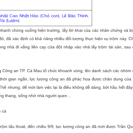
 phải) Cao Nhật Hào (Chó con), Lê Bảo Thình,
ài (Lượm).
nhanh chóng xuống hiện trường, lấy lời khai của các nhân chứng và bị
đó, đã xác định có khả năng nhiều đối tượng thực hiện vụ trộm này. C
rong nhà đi vắng liền cạy cửa đột nhập vào nhà lấy trộm tài sản, sau
g Công an TP. Cà Mau tổ chức khoanh vùng, lên danh sách các nhóm 
g thời gian ngắn, lực lượng công an đã phác họa được chân dung của
Thế nhưng, để mời làm việc lại là điều không dễ dàng, bởi hầu hết đâ
lang thang, sống nhờ nhà người quen…
n cá
rộm tẩu thoát, đến chiều 9/9, lực lượng công an đã mời được Trần Q