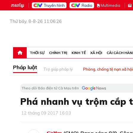
ភាសាខ្មែរ
Truyền hình
Radio
M
ultimedia
Thứ bảy, 8-8-26 11:06:26
THỜI SỰ
CHÍNH TRỊ
KINH TẾ
XÃ HỘI
CẢI CÁCH HÀN
Pháp luật
Trợ giúp pháp lý
Phòng, chống tệ nạn xã hội
Theo dõi Báo điện tử Cà Mau trên
Phá nhanh vụ trộm cắp t
12 tháng 09 2017 16:03