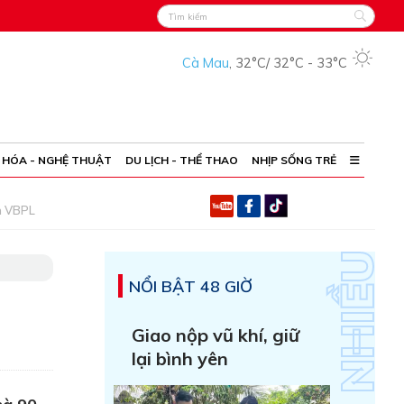
Cà Mau
,
32°C
/
32°C
-
33°C
 HÓA - NGHỆ THUẬT
DU LỊCH - THỂ THAO
NHỊP SỐNG TRẺ
h VBPL
NỔI BẬT 48 GIỜ
Giao nộp vũ khí, giữ
lại bình yên