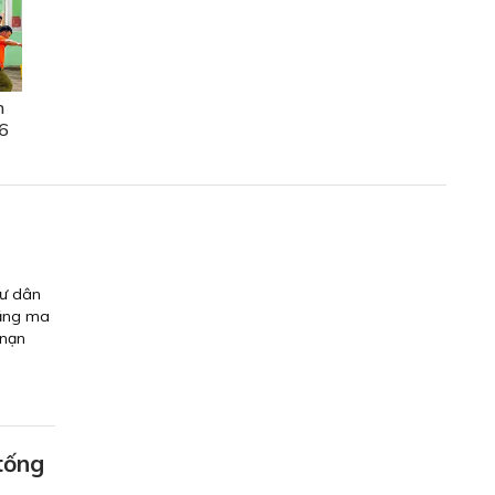
n
6
gư dân
rằng ma
 nạn
tống