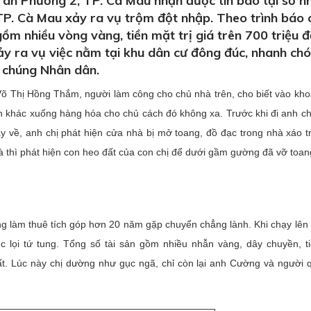
an Phường 2, TP. Cà Mau nhận được tin báo tại số n
TP. Cà Mau xảy ra vụ trộm đột nhập. Theo trình báo 
 gồm nhiều vòng vàng, tiền mặt trị giá trên 700 triệu 
ảy ra vụ việc nằm tại khu dân cư đông đúc, nhanh ch
 chúng Nhân dân.
Võ Thị Hồng Thắm, người làm công cho chủ nhà trên, cho biết vào kho
n khác xuống hàng hóa cho chủ cách đó không xa. Trước khi đi anh ch
y về, anh chị phát hiện cửa nhà bị mở toang, đồ đạc trong nhà xáo t
à thì phát hiện con heo đất của con chị để dưới gầm gường đã vỡ toan
ồng làm thuê tích góp hơn 20 năm gặp chuyển chẳng lành. Khi chạy lên 
ục lọi tứ tung. Tổng số tài sản gồm nhiều nhẫn vàng, dây chuyền, 
ất. Lúc này chị dường như gục ngã, chỉ còn lại anh Cường và người 