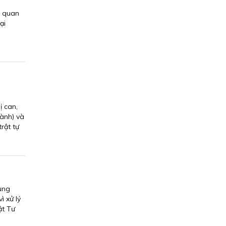
n quan
ại
i
ị can,
ành) và
rật tự
ụng
ì xử lý
ật Tư