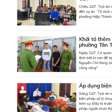
Chiều 22/7, Toà án 
đến vụ án “Tổ chức 
phường Hiệp Thành
Khởi tố thêm 
phường Tân 
Ngày 21/7, Cơ quan 
lệnh bắt bị can để 
Nguyễn Chí Hùng (si
công cộng".
Áp dụng biện 
Sáng 13/7, Toà án 
biện pháp xử lý chu
hình sự. Đây là trườ
pháp người chưa thà