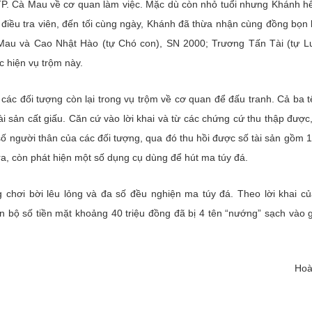
P. Cà Mau về cơ quan làm việc. Mặc dù còn nhỏ tuổi nhưng Khánh h
iều tra viên, đến tối cùng ngày, Khánh đã thừa nhận cùng đồng bọn 
Mau và Cao Nhật Hào (tự Chó con), SN 2000; Trương Tấn Tài (tự 
 hiện vụ trộm này.
ác đối tượng còn lại trong vụ trộm về cơ quan để đấu tranh. Cả ba tê
i sản cất giấu. Căn cứ vào lời khai và từ các chứng cứ thu thập được
số người thân của các đối tượng, qua đó thu hồi được số tài sản gồm 
ra, còn phát hiện một số dụng cụ dùng để hút ma túy đá.
g chơi bời lêu lỏng và đa số đều nghiện ma túy đá. Theo lời khai củ
oàn bộ số tiền mặt khoảng 40 triệu đồng đã bị 4 tên “nướng” sạch vào
Hoà