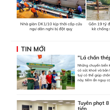
Nhà giàn DK1/10 kịp thời cấp cứu
Gần 19 tỷ đ
ngư dân nghi bị đột quỵ
kè chống 
TIN MỚI
"Lá chắn thé
Những chuyến biển k
có sức khoẻ và bản l
tuý có thể giúp chố
này, tiềm ẩn nguy cơ
Tuyên phạt 8 
tiền