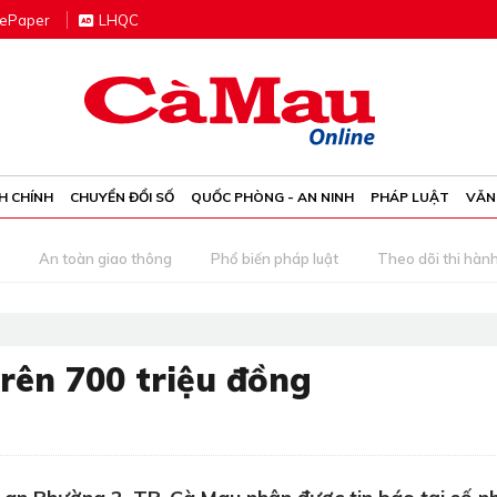
e
P
aper
LHQC
H CHÍNH
CHUYỂN ĐỔI SỐ
QUỐC PHÒNG - AN NINH
PHÁP LUẬT
VĂN
An toàn giao thông
Phổ biến pháp luật
Theo dõi thi hàn
rên 700 triệu đồng