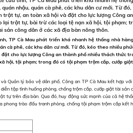
tế của tỉnh, TP Cà Mau phát triển khá nhanh hệ thốn
ọ, quán nhậu, quán cà phê, các khu dân cư mới. Từ đó,
 trật tự, an toàn xã hội và đặt cho lực lượng Công a
lại trật tự, bài trừ các loại tệ nạn xã hội, tội phạm; 
ài sản công dân ở các xã địa bàn nông thôn.
tỉnh, TP Cà Mau phát triển khá nhanh hệ thống nhà hàn
uán cà phê, các khu dân cư mới. Từ đó, kéo theo nhiều phứ
à đặt cho lực lượng Công an thành phố nhiều thách thức tr
ạn xã hội, tội phạm; trong đó có tội phạm trộm cắp, cướp giật
o và Quản lý bảo vệ dân phố, Công an TP Cà Mau kết hợp với
diễn tập tình huống phòng, chống trộm cắp, cướp giật tài sản 
trật tự trên địa bàn. Qua đó, huy động sức mạnh của cả hệ thố
gia phong trào đấu tranh phòng, chống tội phạm trộm cắp kết 