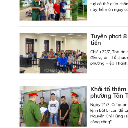
tuý có thể giúp chố
này, tiềm ẩn nguy cơ
Tuyên phạt 8 
tiền
Chiều 22/7, Toà án 
đến vụ án “Tổ chức 
phường Hiệp Thành
Khởi tố thêm 
phường Tân 
Ngày 21/7, Cơ quan 
lệnh bắt bị can để 
Nguyễn Chí Hùng (si
công cộng".