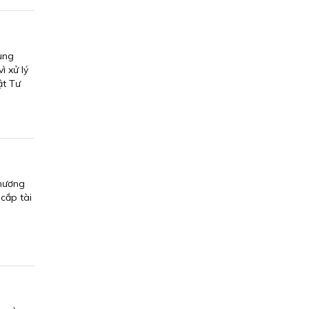
ụng
ì xử lý
ật Tư
Phương
 cắp tài