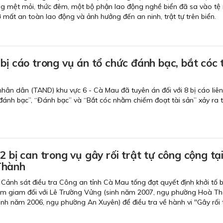
ng mệt mỏi, thức đêm, một bộ phận lao động nghề biển đã sa vào tệ
 mất an toàn lao động và ảnh hưởng đến an ninh, trật tự trên biển.
bị cáo trong vụ án tổ chức đánh bạc, bắt cóc 
nhân dân (TAND) khu vực 6 - Cà Mau đã tuyên án đối với 8 bị cáo liê
đánh bạc”, “Đánh bạc” và “Bắt cóc nhằm chiếm đoạt tài sản” xảy ra t
.
2 bị can trong vụ gây rối trật tự công cộng tạ
Thành
Cảnh sát điều tra Công an tỉnh Cà Mau tống đạt quyết định khởi tố b
tạm giam đối với Lê Trường Vửng (sinh năm 2007, ngụ phường Hoà Th
nh năm 2006, ngụ phường An Xuyên) để điều tra về hành vi "Gây rối t