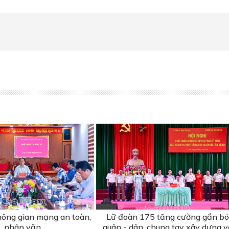
ông gian mạng an toàn,
Lữ đoàn 175 tăng cường gắn bó
nhân văn
quân - dân, chung tay xây dựng v