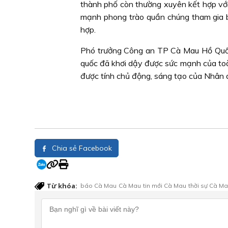
thành phố còn thường xuyên kết hợp vớ
mạnh phong trào quần chúng tham gia bả
hợp.
Phó trưởng Công an TP Cà Mau Hồ Quốc 
quốc đã khơi dậy được sức mạnh của toàn 
được tính chủ động, sáng tạo của Nhân dâ
Chia sẻ Facebook
Từ khóa:
báo Cà Mau
Cà Mau
tin mới Cà Mau
thời sự Cà M