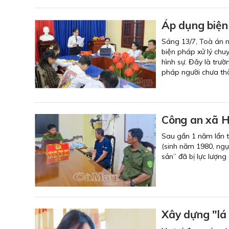
Áp dụng biện 
Sáng 13/7, Toà án 
biện pháp xử lý chu
hình sự. Đây là trườ
pháp người chưa thà
Công an xã H
Sau gần 1 năm lẩn t
(sinh năm 1980, ngụ 
sản” đã bị lực lượn
Xây dựng "lá