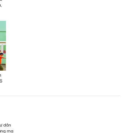
,
n
6
gư dân
rằng ma