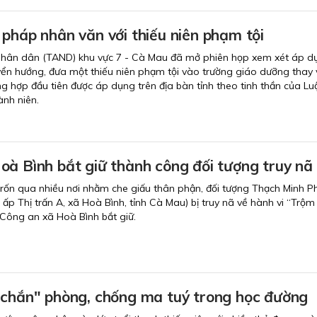
pháp nhân văn với thiếu niên phạm tội
nhân dân (TAND) khu vực 7 - Cà Mau đã mở phiên họp xem xét áp d
yển hướng, đưa một thiếu niên phạm tội vào trường giáo dưỡng thay v
ng hợp đầu tiên được áp dụng trên địa bàn tỉnh theo tinh thần của Lu
nh niên.
oà Bình bắt giữ thành công đối tượng truy nã
rốn qua nhiều nơi nhằm che giấu thân phận, đối tượng Thạch Minh 
ấp Thị trấn A, xã Hoà Bình, tỉnh Cà Mau) bị truy nã về hành vi “Trộm
g Công an xã Hoà Bình bắt giữ.
 chắn" phòng, chống ma tuý trong học đường