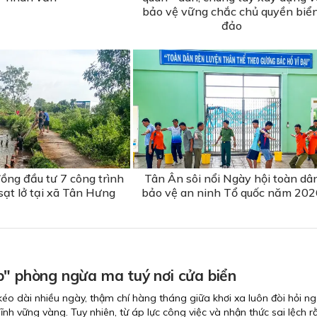
bảo vệ vững chắc chủ quyền biển
đảo
ồng đầu tư 7 công trình
Tân Ân sôi nổi Ngày hội toàn dâ
sạt lở tại xã Tân Hưng
bảo vệ an ninh Tổ quốc năm 202
p" phòng ngừa ma tuý nơi cửa biển
éo dài nhiều ngày, thậm chí hàng tháng giữa khơi xa luôn đòi hỏi n
ĩnh vững vàng. Tuy nhiên, từ áp lực công việc và nhận thức sai lệch 