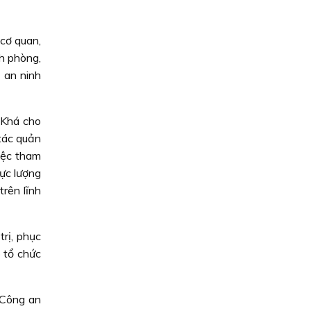
cơ quan,
h phòng,
 an ninh
 Khá cho
 tác quản
việc tham
ực lượng
rên lĩnh
rị, phục
o tổ chức
 Công an