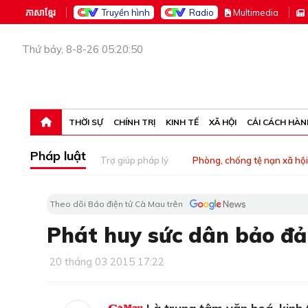
ភាសាខ្មែរ
Truyền hình
Radio
M
ultimedia
Thứ bảy, 8-8-26 05:20:50
THỜI SỰ
CHÍNH TRỊ
KINH TẾ
XÃ HỘI
CẢI CÁCH HÀN
Pháp luật
Trợ giúp pháp lý
Phòng, chống tệ nạn xã hội
Theo dõi Báo điện tử Cà Mau trên
Phát huy sức dân bảo đả
20 tháng 03 2015 17:22