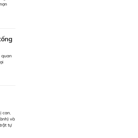
 nạn
tống
n quan
ại
i
ị can,
ành) và
rật tự