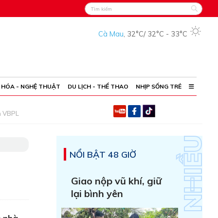
Cà Mau
,
32°C
/
32°C
-
33°C
 HÓA - NGHỆ THUẬT
DU LỊCH - THỂ THAO
NHỊP SỐNG TRẺ
h VBPL
NỔI BẬT 48 GIỜ
Giao nộp vũ khí, giữ
lại bình yên