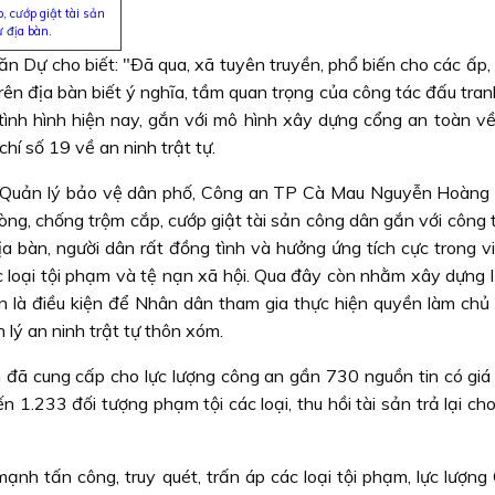
 cướp giật tài sản
ự địa bàn.
Dự cho biết: "Ðã qua, xã tuyên truyền, phổ biến cho các ấp, 
ên địa bàn biết ý nghĩa, tầm quan trọng của công tác đấu tran
tình hình hiện nay, gắn với mô hình xây dựng cổng an toàn về
chí số 19 về an ninh trật tự.
à Quản lý bảo vệ dân phố, Công an TP Cà Mau Nguyễn Hoàng
hòng, chống trộm cắp, cướp giật tài sản công dân gắn với công
địa bàn, người dân rất đồng tình và hưởng ứng tích cực trong 
c loại tội phạm và tệ nạn xã hội. Qua đây còn nhằm xây dựng l
n là điều kiện để Nhân dân tham gia thực hiện quyền làm chủ t
 lý an ninh trật tự thôn xóm.
ã cung cấp cho lực lượng công an gần 730 nguồn tin có giá t
n 1.233 đối tượng phạm tội các loại, thu hồi tài sản trả lại ch
ạnh tấn công, truy quét, trấn áp các loại tội phạm, lực lượng