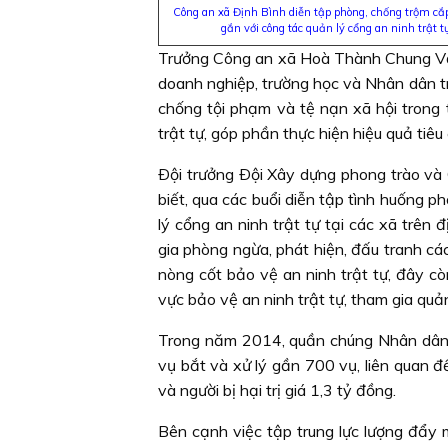
Công an xã Định Bình diễn tập phòng, chống trộm cắp,
gắn với công tác quản lý cổng an ninh trật t
Trưởng Công an xã Hoà Thành Chung Văn 
doanh nghiệp, trường học và Nhân dân tr
chống tội phạm và tệ nạn xã hội trong 
trật tự, góp phần thực hiện hiệu quả tiêu 
Ðội trưởng Ðội Xây dựng phong trào v
biết, qua các buổi diễn tập tình huống p
lý cổng an ninh trật tự tại các xã trên 
gia phòng ngừa, phát hiện, đấu tranh cá
nòng cốt bảo vệ an ninh trật tự, đây cò
vực bảo vệ an ninh trật tự, tham gia quản
Trong năm 2014, quần chúng Nhân dân đ
vụ bắt và xử lý gần 700 vụ, liên quan đế
và người bị hại trị giá 1,3 tỷ đồng.
Bên cạnh việc tập trung lực lượng đẩy m