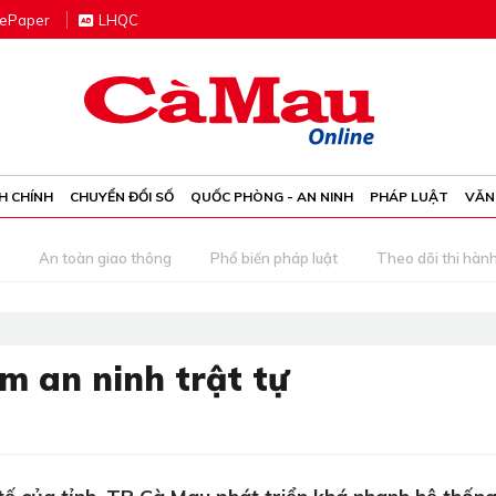
e
P
aper
LHQC
H CHÍNH
CHUYỂN ĐỔI SỐ
QUỐC PHÒNG - AN NINH
PHÁP LUẬT
VĂN
An toàn giao thông
Phổ biến pháp luật
Theo dõi thi hàn
m an ninh trật tự