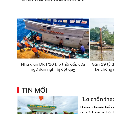
Nhà giàn DK1/10 kịp thời cấp cứu
Gần 19 tỷ đ
ngư dân nghi bị đột quỵ
kè chống 
TIN MỚI
"Lá chắn thé
Những chuyến biển k
có sức khoẻ và bản l