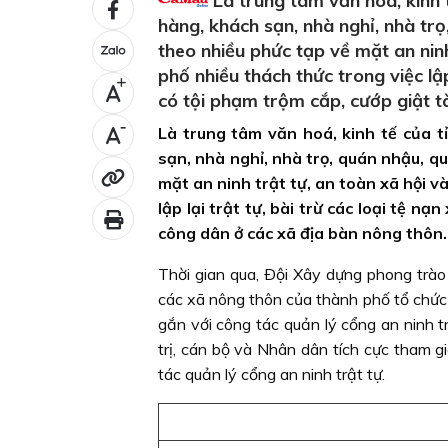
Là trung tâm văn hoá, kinh 
hàng, khách sạn, nhà nghỉ, nhà tr
theo nhiều phức tạp về mặt an ninh
phố nhiều thách thức trong việc lập 
+
có tội phạm trộm cắp, cướp giật t
-
Là trung tâm văn hoá, kinh tế của 
sạn, nhà nghỉ, nhà trọ, quán nhậu, q
mặt an ninh trật tự, an toàn xã hội v
lập lại trật tự, bài trừ các loại tệ n
công dân ở các xã địa bàn nông thôn.
Thời gian qua, Ðội Xây dựng phong trà
các xã nông thôn của thành phố tổ chức 
gắn với công tác quản lý cổng an ninh 
trị, cán bộ và Nhân dân tích cực tham 
tác quản lý cổng an ninh trật tự.