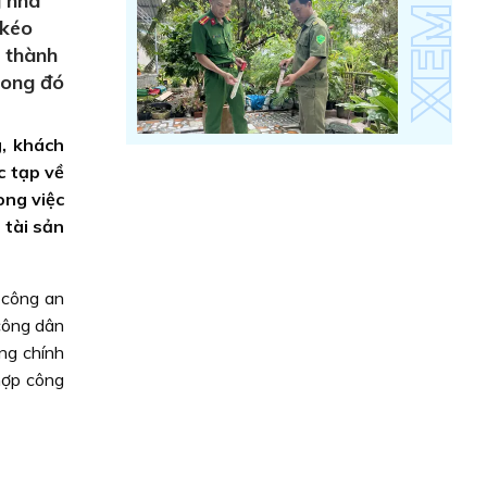
g nhà
 kéo
n thành
trong đó
g, khách
c tạp về
ong việc
 tài sản
 công an
công dân
ng chính
hợp công