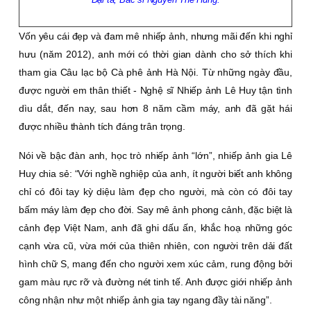
Vốn yêu cái đẹp và đam mê nhiếp ảnh, nhưng mãi đến khi nghỉ
hưu (năm 2012), anh mới có thời gian dành cho sở thích khi
tham gia Câu lạc bộ Cà phê ảnh Hà Nội. Từ những ngày đầu,
được người em thân thiết - Nghệ sĩ Nhiếp ảnh Lê Huy tận tình
dìu dắt, đến nay, sau hơn 8 năm cầm máy, anh đã gặt hái
được nhiều thành tích đáng trân trọng.
Nói về bậc đàn anh, học trò nhiếp ảnh “lớn”, nhiếp ảnh gia Lê
Huy chia sẻ: “Với nghề nghiệp của anh, ít người biết anh không
chỉ có đôi tay kỳ diệu làm đẹp cho người, mà còn có đôi tay
bấm máy làm đẹp cho đời. Say mê ảnh phong cảnh, đặc biệt là
cảnh đẹp Việt Nam, anh đã ghi dấu ấn, khắc hoạ những góc
cạnh vừa cũ, vừa mới của thiên nhiên, con người trên dải đất
hình chữ S, mang đến cho người xem xúc cảm, rung động bởi
gam màu rực rỡ và đường nét tinh tế. Anh được giới nhiếp ảnh
công nhận như một nhiếp ảnh gia tay ngang đầy tài năng”.