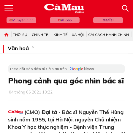
Truyền hình
Radio
ភាសាខ្មែរ
THỜI SỰ
CHÍNH TRỊ
KINH TẾ
XÃ HỘI
CẢI CÁCH HÀNH CHÍNH
Văn hoá
Theo dõi Báo điện tử Cà Mau trên
Phong cảnh qua góc nhìn bác sĩ
04 tháng 06 2021 10:22
(CMO) Đại tá - Bác sĩ Nguyễn Thế Hùng
sinh năm 1955, tại Hà Nội, nguyên Chủ nhiệm
Khoa Y học thực nghiệm - Bệnh viện Trung