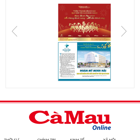
THỜI SỰ
CHÍNH TRỊ
KINH TẾ
XÃ HỘI