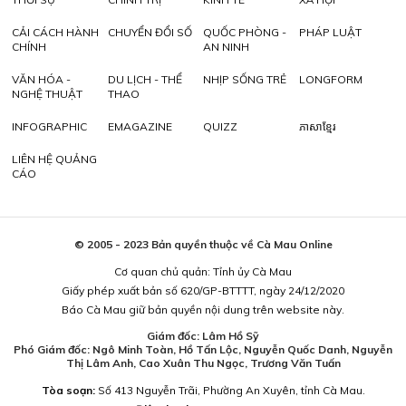
CẢI CÁCH HÀNH
CHUYỂN ĐỔI SỐ
QUỐC PHÒNG -
PHÁP LUẬT
CHÍNH
AN NINH
VĂN HÓA -
DU LỊCH - THỂ
NHỊP SỐNG TRẺ
LONGFORM
NGHỆ THUẬT
THAO
INFOGRAPHIC
EMAGAZINE
QUIZZ
ភាសាខ្មែរ
LIÊN HỆ QUẢNG
CÁO
© 2005 - 2023 Bản quyền thuộc về Cà Mau Online
Cơ quan chủ quản: Tỉnh ủy Cà Mau
Giấy phép xuất bản số 620/GP-BTTTT, ngày 24/12/2020
Báo Cà Mau giữ bản quyền nội dung trên website này.
Giám đốc: Lâm Hồ Sỹ
Phó Giám đốc: Ngô Minh Toàn, Hồ Tấn Lộc, Nguyễn Quốc Danh, Nguyễn
Thị Lâm Anh, Cao Xuân Thu Ngọc, Trương Văn Tuấn
Tòa soạn:
Số 413 Nguyễn Trãi, Phường An Xuyên, tỉnh Cà Mau.