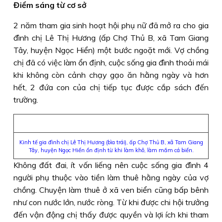
Điểm sáng từ cơ sở
2 năm tham gia sinh hoạt hội phụ nữ đã mở ra cho gia
đình chị Lê Thị Hương (ấp Chợ Thủ B, xã Tam Giang
Tây, huyện Ngọc Hiển) một bước ngoặt mới. Vợ chồng
chị đã có việc làm ổn định, cuộc sống gia đình thoải mái
khi không còn cảnh chạy gạo ăn hằng ngày và hơn
hết, 2 đứa con của chị tiếp tục được cắp sách đến
trường.
Kinh tế gia đình chị Lê Thị Hương (bìa trái), ấp Chợ Thủ B, xã Tam Giang
Tây, huyện Ngọc Hiển ổn định từ khi làm khô, làm mắm cá biển.
Không đất đai, ít vốn liếng nên cuộc sống gia đình 4
người phụ thuộc vào tiền làm thuê hằng ngày của vợ
chồng. Chuyện làm thuê ở xã ven biển cũng bấp bênh
như con nước lớn, nước ròng. Từ khi được chi hội trưởng
đến vận động chị thấy được quyền và lợi ích khi tham