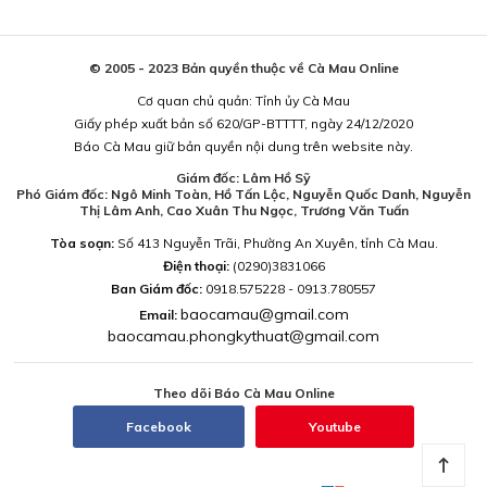
© 2005 - 2023 Bản quyền thuộc về Cà Mau Online
Cơ quan chủ quản: Tỉnh ủy Cà Mau
Giấy phép xuất bản số 620/GP-BTTTT, ngày 24/12/2020
Báo Cà Mau giữ bản quyền nội dung trên website này.
Giám đốc: Lâm Hồ Sỹ
Phó Giám đốc: Ngô Minh Toàn, Hồ Tấn Lộc, Nguyễn Quốc Danh, Nguyễn
Thị Lâm Anh, Cao Xuân Thu Ngọc, Trương Văn Tuấn
Tòa soạn:
Số 413 Nguyễn Trãi, Phường An Xuyên, tỉnh Cà Mau.
Điện thoại:
(0290)3831066
Ban Giám đốc:
0918.575228 - 0913.780557
baocamau@gmail.com
Email:
baocamau.phongkythuat@gmail.com
Theo dõi Báo Cà Mau Online
Facebook
Youtube