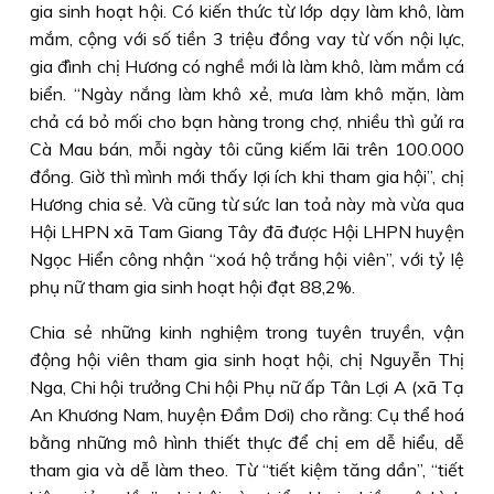
gia sinh hoạt hội. Có kiến thức từ lớp dạy làm khô, làm
mắm, cộng với số tiền 3 triệu đồng vay từ vốn nội lực,
gia đình chị Hương có nghề mới là làm khô, làm mắm cá
biển. “Ngày nắng làm khô xẻ, mưa làm khô mặn, làm
chả cá bỏ mối cho bạn hàng trong chợ, nhiều thì gửi ra
Cà Mau bán, mỗi ngày tôi cũng kiếm lãi trên 100.000
đồng. Giờ thì mình mới thấy lợi ích khi tham gia hội”, chị
Hương chia sẻ. Và cũng từ sức lan toả này mà vừa qua
Hội LHPN xã Tam Giang Tây đã được Hội LHPN huyện
Ngọc Hiển công nhận “xoá hộ trắng hội viên”, với tỷ lệ
phụ nữ tham gia sinh hoạt hội đạt 88,2%.
Chia sẻ những kinh nghiệm trong tuyên truyền, vận
động hội viên tham gia sinh hoạt hội, chị Nguyễn Thị
Nga, Chi hội trưởng Chi hội Phụ nữ ấp Tân Lợi A (xã Tạ
An Khương Nam, huyện Ðầm Dơi) cho rằng: Cụ thể hoá
bằng những mô hình thiết thực để chị em dễ hiểu, dễ
tham gia và dễ làm theo. Từ “tiết kiệm tăng dần”, “tiết