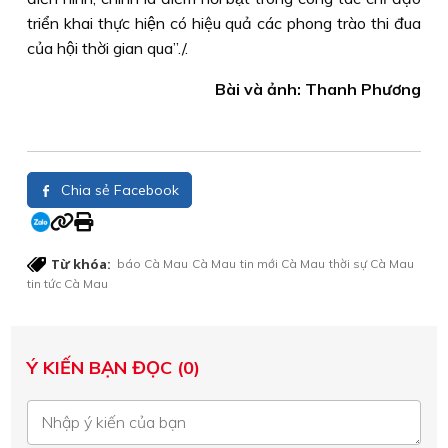
triển khai thực hiện có hiệu quả các phong trào thi đua
của hội thời gian qua”./.
Bài và ảnh: Thanh Phương
Chia sẻ Facebook
Từ khóa:
báo Cà Mau
Cà Mau
tin mới Cà Mau
thời sự Cà Mau
tin tức Cà Mau
Ý KIẾN BẠN ĐỌC (0)