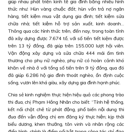
giúp nhau phát triển kinh tế gia đình bằng nhiều hình
thức như: Hùn vàng chuộc đất; hùn vốn trả nợ ngân
hàng, tiết kiệm mua vật dụng gia đình; tiết kiệm sửa
chữa nhà; tiết kiệm hỗ trợ sản xuất, kinh doanh…
Thông qua các hình thức trên, đến nay, trong toàn tỉnh
đã xây dựng được 7.674 tổ, với số tiền tiết kiệm được
trên 13 tỷ đồng, đã giúp trên 155.000 lượt hội viên.
Vận động xây dựng và sửa chữa 444 mái ấm tình
thương cho phụ nữ nghèo, phụ nữ có hoàn cảnh khó
khăn về nhà ở với tổng số tiền trên 9 tỷ đồng, qua đó
đã giúp 6.286 hộ gia đình thoát nghèo, ổn định cuộc
sống, vươn lên khá giàu, xây dựng gia đình hạnh phúc.
Chia sẻ kinh nghiệm thực hiện hiệu quả các phong trào
thi đua, chị Phạm Hồng Nhân cho biết: “Tính hệ thống,
kết nối chặt chẽ từ phát động, phổ biến nội dung thi
đua đến vận động chị em đăng ký thực hiện; kịp thời
biểu dương, khen thưởng, tôn vinh và nhân rộng các
điển hình, chính là điểm nổi bật trong công tác chỉ đạo