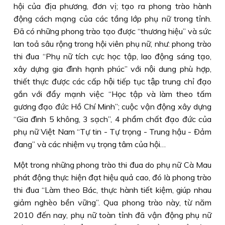
hội của địa phương, đơn vị; tạo ra phong trào hành
động cách mạng của các tầng lớp phụ nữ trong tỉnh.
Ðã có những phong trào tạo được “thương hiệu” và sức
lan toả sâu rộng trong hội viên phụ nữ, như: phong trào
thi đua “Phụ nữ tích cực học tập, lao động sáng tạo,
xây dựng gia đình hạnh phúc” với nội dung phù hợp,
thiết thực được các cấp hội tiếp tục tập trung chỉ đạo
gắn với đẩy mạnh việc “Học tập và làm theo tấm
gương đạo đức Hồ Chí Minh”; cuộc vận động xây dựng
“Gia đình 5 không, 3 sạch”, 4 phẩm chất đạo đức của
phụ nữ Việt Nam “Tự tin - Tự trọng - Trung hậu - Ðảm
đang” và các nhiệm vụ trọng tâm của hội…
Một trong những phong trào thi đua do phụ nữ Cà Mau
phát động thực hiện đạt hiệu quả cao, đó là phong trào
thi đua “Làm theo Bác, thực hành tiết kiệm, giúp nhau
giảm nghèo bền vững”. Qua phong trào này, từ năm
2010 đến nay, phụ nữ toàn tỉnh đã vận động phụ nữ