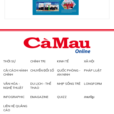
THỜI SỰ
CHÍNH TRỊ
KINH TẾ
XÃ HỘI
CẢI CÁCH HÀNH
CHUYỂN ĐỔI SỐ
QUỐC PHÒNG -
PHÁP LUẬT
CHÍNH
AN NINH
VĂN HÓA -
DU LỊCH - THỂ
NHỊP SỐNG TRẺ
LONGFORM
NGHỆ THUẬT
THAO
INFOGRAPHIC
EMAGAZINE
QUIZZ
ភាសាខ្មែរ
LIÊN HỆ QUẢNG
CÁO