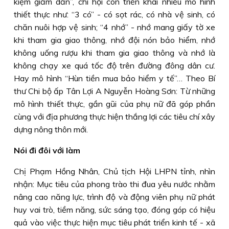
kiệm giảm dần”, chi hội còn triển khai nhiều mô hình
thiết thực như: “3 có” - có sọt rác, có nhà vệ sinh, có
chăn nuôi hợp vệ sinh; “4 nhớ” - nhớ mang giấy tờ xe
khi tham gia giao thông, nhớ đội nón bảo hiểm, nhớ
không uống rượu khi tham gia giao thông và nhớ là
không chạy xe quá tốc độ trên đường đông dân cư.
Hay mô hình “Hùn tiền mua bảo hiểm y tế”… Theo Bí
thư Chi bộ ấp Tân Lợi A Nguyễn Hoàng Sơn: Từ những
mô hình thiết thực, gần gũi của phụ nữ đã góp phần
cùng với địa phương thực hiện thắng lợi các tiêu chí xây
dựng nông thôn mới.
Nói đi đôi với làm
Chị Phạm Hồng Nhân, Chủ tịch Hội LHPN tỉnh, nhìn
nhận: Mục tiêu của phong trào thi đua yêu nước nhằm
nâng cao năng lực, trình độ và động viên phụ nữ phát
huy vai trò, tiềm năng, sức sáng tạo, đóng góp có hiệu
quả vào việc thực hiện mục tiêu phát triển kinh tế - xã