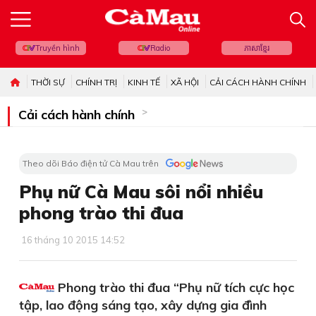
Truyền hình
Radio
ភាសាខ្មែរ
THỜI SỰ
CHÍNH TRỊ
KINH TẾ
XÃ HỘI
CẢI CÁCH HÀNH CHÍNH
Cải cách hành chính
Theo dõi Báo điện tử Cà Mau trên
Phụ nữ Cà Mau sôi nổi nhiều
phong trào thi đua
16 tháng 10 2015 14:52
Phong trào thi đua “Phụ nữ tích cực học
tập, lao động sáng tạo, xây dựng gia đình