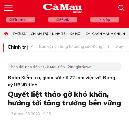
Truyền hình
Radio
ភាសាខ្មែរ
THỜI SỰ
CHÍNH TRỊ
KINH TẾ
XÃ HỘI
CẢI CÁCH HÀNH CHÍNH
Chính trị
Bảo vệ nền tảng tư tưởng của Đảng
Xây dự
Theo dõi Báo điện tử Cà Mau trên
Đoàn Kiểm tra, giám sát số 22 làm việc với Đảng
uỷ UBND tỉnh
Quyết liệt tháo gỡ khó khăn,
hướng tới tăng trưởng bền vững
13 tháng 05 2026 19:05