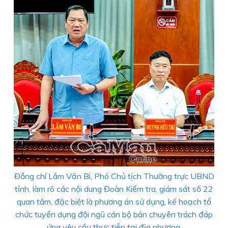
Đồng chí Lâm Văn Bi, Phó Chủ tịch Thường trực UBND
tỉnh, làm rõ các nội dung Đoàn Kiểm tra, giám sát số 22
quan tâm, đặc biệt là phương án sử dụng, kế hoạch tổ
chức tuyển dụng đội ngũ cán bộ bán chuyên trách đáp
ứng yêu cầu thực tiễn tại địa phương.