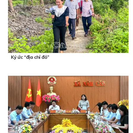
Ký ức “địa chỉ đỏ”