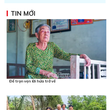
TIN MỚI
Ðể trọn vẹn lời hứa trở về