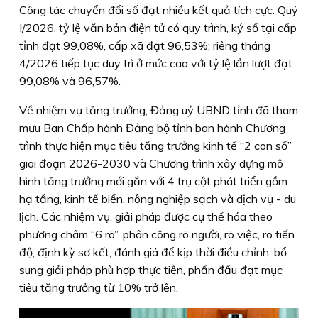
Công tác chuyển đổi số đạt nhiều kết quả tích cực. Quý
I/2026, tỷ lệ văn bản điện tử có quy trình, ký số tại cấp
tỉnh đạt 99,08%, cấp xã đạt 96,53%; riêng tháng
4/2026 tiếp tục duy trì ở mức cao với tỷ lệ lần lượt đạt
99,08% và 96,57%.
Về nhiệm vụ tăng trưởng, Đảng uỷ UBND tỉnh đã tham
mưu Ban Chấp hành Đảng bộ tỉnh ban hành Chương
trình thực hiện mục tiêu tăng trưởng kinh tế “2 con số”
giai đoạn 2026-2030 và Chương trình xây dựng mô
hình tăng trưởng mới gắn với 4 trụ cột phát triển gồm
hạ tầng, kinh tế biển, nông nghiệp sạch và dịch vụ - du
lịch. Các nhiệm vụ, giải pháp được cụ thể hóa theo
phương châm “6 rõ”, phân công rõ người, rõ việc, rõ tiến
độ; định kỳ sơ kết, đánh giá để kịp thời điều chỉnh, bổ
sung giải pháp phù hợp thực tiễn, phấn đấu đạt mục
tiêu tăng trưởng từ 10% trở lên.