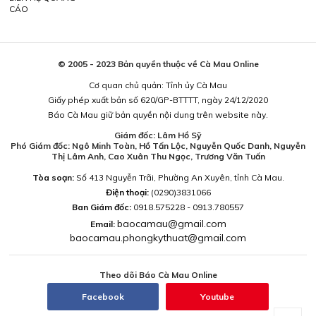
CÁO
© 2005 - 2023 Bản quyền thuộc về Cà Mau Online
Cơ quan chủ quản: Tỉnh ủy Cà Mau
Giấy phép xuất bản số 620/GP-BTTTT, ngày 24/12/2020
Báo Cà Mau giữ bản quyền nội dung trên website này.
Giám đốc: Lâm Hồ Sỹ
Phó Giám đốc: Ngô Minh Toàn, Hồ Tấn Lộc, Nguyễn Quốc Danh, Nguyễn
Thị Lâm Anh, Cao Xuân Thu Ngọc, Trương Văn Tuấn
Tòa soạn:
Số 413 Nguyễn Trãi, Phường An Xuyên, tỉnh Cà Mau.
Điện thoại:
(0290)3831066
Ban Giám đốc:
0918.575228 - 0913.780557
baocamau@gmail.com
Email:
baocamau.phongkythuat@gmail.com
Theo dõi Báo Cà Mau Online
Facebook
Youtube