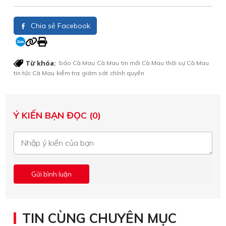
Chia sẻ Facebook
Từ khóa:
báo Cà Mau
Cà Mau
tin mới Cà Mau
thời sự Cà Mau
tin tức Cà Mau
kiểm tra
giám sát
chính quyền
Ý KIẾN BẠN ĐỌC (0)
TIN CÙNG CHUYÊN MỤC