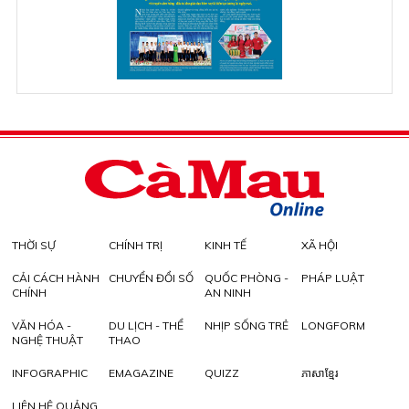
THỜI SỰ
CHÍNH TRỊ
KINH TẾ
XÃ HỘI
CẢI CÁCH HÀNH
CHUYỂN ĐỔI SỐ
QUỐC PHÒNG -
PHÁP LUẬT
CHÍNH
AN NINH
VĂN HÓA -
DU LỊCH - THỂ
NHỊP SỐNG TRẺ
LONGFORM
NGHỆ THUẬT
THAO
INFOGRAPHIC
EMAGAZINE
QUIZZ
ភាសាខ្មែរ
LIÊN HỆ QUẢNG