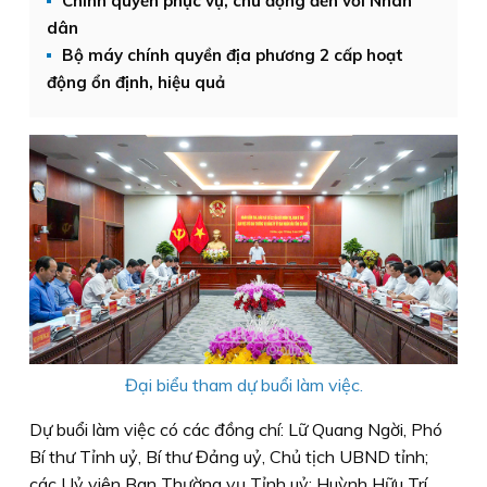
Chính quyền phục vụ, chủ động đến với Nhân
dân
Bộ máy chính quyền địa phương 2 cấp hoạt
động ổn định, hiệu quả
Đại biểu tham dự buổi làm việc.
Dự buổi làm việc có các đồng chí: Lữ Quang Ngời, Phó
Bí thư Tỉnh uỷ, Bí thư Đảng uỷ, Chủ tịch UBND tỉnh;
các Uỷ viên Ban Thường vụ Tỉnh uỷ: Huỳnh Hữu Trí,