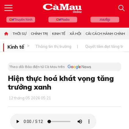
Truyền hình
Radio
ភាសាខ្មែរ
THỜI SỰ
CHÍNH TRỊ
KINH TẾ
XÃ HỘI
CẢI CÁCH HÀNH CHÍNH
Kinh tế
Thông tin thị trường
Quyết tâm đạt tăng trưở
Theo dõi Báo điện tử Cà Mau trên
Hiện thực hoá khát vọng tăng
trưởng xanh
12 tháng 05 2026 05:21