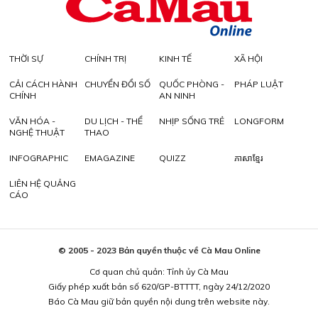
THỜI SỰ
CHÍNH TRỊ
KINH TẾ
XÃ HỘI
CẢI CÁCH HÀNH
CHUYỂN ĐỔI SỐ
QUỐC PHÒNG -
PHÁP LUẬT
CHÍNH
AN NINH
VĂN HÓA -
DU LỊCH - THỂ
NHỊP SỐNG TRẺ
LONGFORM
NGHỆ THUẬT
THAO
INFOGRAPHIC
EMAGAZINE
QUIZZ
ភាសាខ្មែរ
LIÊN HỆ QUẢNG
CÁO
© 2005 - 2023 Bản quyền thuộc về Cà Mau Online
Cơ quan chủ quản: Tỉnh ủy Cà Mau
Giấy phép xuất bản số 620/GP-BTTTT, ngày 24/12/2020
Báo Cà Mau giữ bản quyền nội dung trên website này.