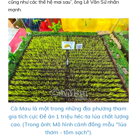
cũng như các thế hệ mai sau”, ông Lê Văn Sử nhấn
mạnh.
Cà Mau là một trong những địa phương tham
gia tích cực Ðề án 1 triệu héc-ta lúa chất lượng
cao. (Trong ảnh: Mô hình cánh đồng mẫu "lúa
thơm - tôm sạch").