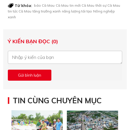
Từ khóa:
báo Cà Mau
Cà Mau
tin mới Cà Mau
thời sự Cà Mau
tin tức Cà Mau
tăng trưởng xanh
năng lượng tái tạo
Nông nghiệp
xanh
Ý KIẾN BẠN ĐỌC (0)
TIN CÙNG CHUYÊN MỤC