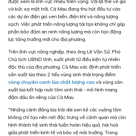
được xem là lĩnh vực nhiều triển vọng. Với lợi thế về gió
và bức xạ mặt trời, Cà Mau đang thu hút đầu tư vào
các dự án điện gió ven biển, điện khí và năng lượng
sạch. Việc phát triển năng lượng tái tạo không chỉ góp
phần bảo đảm an ninh năng lượng mà còn tạo động
lực tăng trưởng mới cho địa phương.
Trên lĩnh vực nông nghiệp, theo ông Lê Văn Sử, Phó
Chủ tịch UBND tỉnh, xuất phát từ điều kiện tự nhiên
đặc thù của địa phương, Cà Mau xác định phát triển
sản xuất lúa theo 2 tiểu vùng sinh thái trọng điểm:
vùng chuyên canh lúa chất lượng cao
và vùng sản
xuất lúa kết hợp nuôi tôm sinh thái - mô hình mang
đậm dấu ấn riêng của Cà Mau.
"Những cánh đồng lúa trải dài xen kẽ các vuông tôm
không chỉ tạo nên nét đặc trưng về cảnh quan mà còn
hình thành hệ sinh thái tuần hoàn hiệu quả, hài hoà
giữa phát triển kinh tế và bảo vệ môi trường. Trong