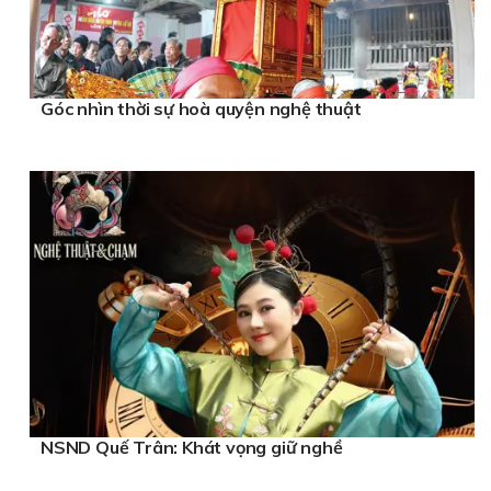
Góc nhìn thời sự hoà quyện nghệ thuật
NSND Quế Trân: Khát vọng giữ nghề