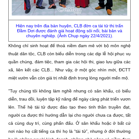
Hiện nay trên địa bàn huyện, CLB đờn ca tài tử thị trấn
Ðầm Dơi được đánh giá hoạt động sôi nổi, bài bản và
chuyên nghiệp. (Ảnh Chụp ngày 22/4/2021).
Không chỉ sinh hoạt để thoả niềm đam mê với bộ môn nghệ
thuật dân tộc, CLB còn biểu diễn trong các dịp lễ hội phục vụ
quần chúng, đám tiệc, tham gia các hội thi, giao lưu giữa các
xã, liên kết các CLB... Như vậy, ở một góc nhìn mới, ÐCTT
miệt vườn vẫn còn giá trị nhất định trong lòng người mến mộ.
"Tuy chúng tôi không làm nghề nhưng có sân khấu, có biểu
diễn, trau dồi, luyện tập kỹ năng để ngày càng phát triển vươn
lên. Thế hệ tài tử được đào tạo theo tinh thần truyền đạt,
người ca được thì hướng dẫn lại cho người chưa ca được, tất
cả cùng duy trì, cùng phấn đấu. Ở sân khấu hoặc ở bất cứ
nơi nào họ cất tiếng ca thì họ là “tài tử”, nhưng ở đời thường