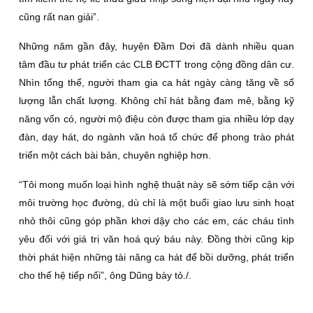
cũng rất nan giải”.
Những năm gần đây, huyện Ðầm Dơi đã dành nhiều quan
tâm đầu tư phát triển các CLB ÐCTT trong cộng đồng dân cư.
Nhìn tổng thể, người tham gia ca hát ngày càng tăng về số
lượng lẫn chất lượng. Không chỉ hát bằng đam mê, bằng kỹ
năng vốn có, người mộ điệu còn được tham gia nhiều lớp dạy
đàn, dạy hát, do ngành văn hoá tổ chức để phong trào phát
triển một cách bài bản, chuyên nghiệp hơn.
“Tôi mong muốn loại hình nghệ thuật này sẽ sớm tiếp cận với
môi trường học đường, dù chỉ là một buổi giao lưu sinh hoạt
nhỏ thôi cũng góp phần khơi dậy cho các em, các cháu tình
yêu đối với giá trị văn hoá quý báu này. Ðồng thời cũng kịp
thời phát hiện những tài năng ca hát để bồi dưỡng, phát triển
cho thế hệ tiếp nối”, ông Dũng bày tỏ./.