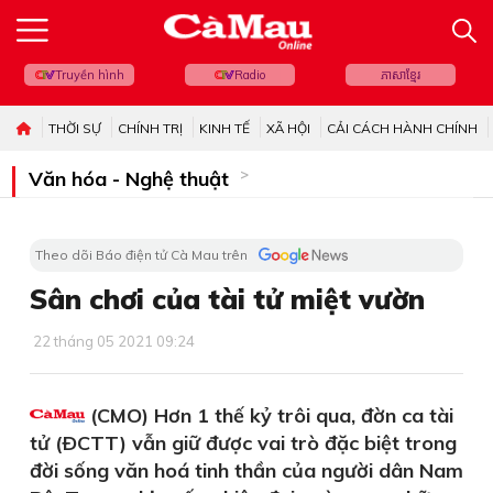
Truyền hình
Radio
ភាសាខ្មែរ
THỜI SỰ
CHÍNH TRỊ
KINH TẾ
XÃ HỘI
CẢI CÁCH HÀNH CHÍNH
Văn hóa - Nghệ thuật
Theo dõi Báo điện tử Cà Mau trên
Sân chơi của tài tử miệt vườn
22 tháng 05 2021 09:24
(CMO) Hơn 1 thế kỷ trôi qua, đờn ca tài
tử (ÐCTT) vẫn giữ được vai trò đặc biệt trong
đời sống văn hoá tinh thần của người dân Nam