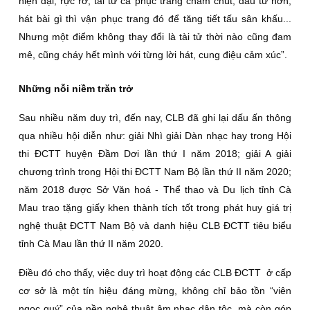
hiện đại, rực rỡ; tài tử ca phục trang chăm chút, đầu tư hơn,
hát bài gì thì vận phục trang đó để tăng tiết tấu sân khấu...
Nhưng một điểm không thay đổi là tài tử thời nào cũng đam
mê, cũng cháy hết mình với từng lời hát, cung điệu cảm xúc”.
Những nỗi niềm trăn trở
Sau nhiều năm duy trì, đến nay, CLB đã ghi lại dấu ấn thông
qua nhiều hội diễn như: giải Nhì giải Dàn nhạc hay trong Hội
thi ÐCTT huyện Ðầm Dơi lần thứ I năm 2018; giải A giải
chương trình trong Hội thi ÐCTT Nam Bộ lần thứ II năm 2020;
năm 2018 được Sở Văn hoá - Thể thao và Du lịch tỉnh Cà
Mau trao tặng giấy khen thành tích tốt trong phát huy giá trị
nghệ thuật ÐCTT Nam Bộ và danh hiệu CLB ÐCTT tiêu biểu
tỉnh Cà Mau lần thứ II năm 2020.
Ðiều đó cho thấy, việc duy trì hoạt động các CLB ÐCTT ở cấp
cơ sở là một tín hiệu đáng mừng, không chỉ bảo tồn “viên
ngọc quý” của nền nghệ thuật âm nhạc dân tộc, mà còn góp