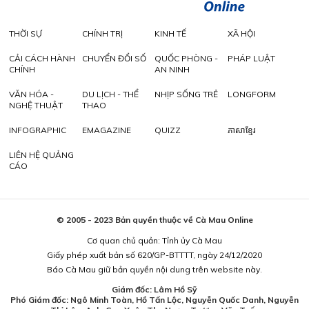
THỜI SỰ
CHÍNH TRỊ
KINH TẾ
XÃ HỘI
CẢI CÁCH HÀNH
CHUYỂN ĐỔI SỐ
QUỐC PHÒNG -
PHÁP LUẬT
CHÍNH
AN NINH
VĂN HÓA -
DU LỊCH - THỂ
NHỊP SỐNG TRẺ
LONGFORM
NGHỆ THUẬT
THAO
INFOGRAPHIC
EMAGAZINE
QUIZZ
ភាសាខ្មែរ
LIÊN HỆ QUẢNG
CÁO
© 2005 - 2023 Bản quyền thuộc về Cà Mau Online
Cơ quan chủ quản: Tỉnh ủy Cà Mau
Giấy phép xuất bản số 620/GP-BTTTT, ngày 24/12/2020
Báo Cà Mau giữ bản quyền nội dung trên website này.
Giám đốc: Lâm Hồ Sỹ
Phó Giám đốc: Ngô Minh Toàn, Hồ Tấn Lộc, Nguyễn Quốc Danh, Nguyễn