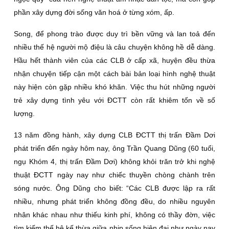
phần xây dựng đời sống văn hoá ở từng xóm, ấp.
Song, để phong trào được duy trì bền vững và lan toả đến
nhiều thế hệ người mộ điệu là câu chuyện không hề dễ dàng.
Hầu hết thành viên của các CLB ở cấp xã, huyện đều thừa
nhận chuyện tiếp cận một cách bài bản loại hình nghệ thuật
này hiện còn gặp nhiều khó khăn. Việc thu hút những người
trẻ xây dựng tình yêu với ÐCTT còn rất khiêm tốn về số
lượng.
13 năm đồng hành, xây dựng CLB ÐCTT thị trấn Ðầm Dơi
phát triển đến ngày hôm nay, ông Trần Quang Dũng (60 tuổi,
ngụ Khóm 4, thị trấn Ðầm Dơi) không khỏi trăn trở khi nghệ
thuật ÐCTT ngày nay như chiếc thuyền chòng chành trên
sóng nước. Ông Dũng cho biết: “Các CLB được lập ra rất
nhiều, nhưng phát triển không đồng đều, do nhiều nguyên
nhân khác nhau như thiếu kinh phí, không có thầy đờn, việc
tìm kiếm thế hệ kế thừa giữa nhịp sống hiện đại như ngày nay