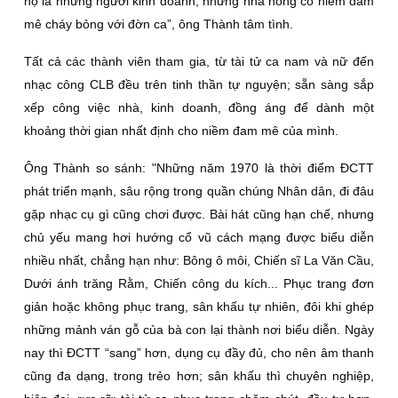
họ là những người kinh doanh, những nhà nông có niềm đam
mê cháy bỏng với đờn ca”, ông Thành tâm tình.
Tất cả các thành viên tham gia, từ tài tử ca nam và nữ đến
nhạc công CLB đều trên tinh thần tự nguyện; sẵn sàng sắp
xếp công việc nhà, kinh doanh, đồng áng để dành một
khoảng thời gian nhất định cho niềm đam mê của mình.
Ông Thành so sánh: "Những năm 1970 là thời điểm ÐCTT
phát triển mạnh, sâu rộng trong quần chúng Nhân dân, đi đâu
gặp nhạc cụ gì cũng chơi được. Bài hát cũng hạn chế, nhưng
chủ yếu mang hơi hướng cổ vũ cách mạng được biểu diễn
nhiều nhất, chẳng hạn như: Bông ô môi, Chiến sĩ La Văn Cầu,
Dưới ánh trăng Rằm, Chiến công du kích... Phục trang đơn
giản hoặc không phục trang, sân khấu tự nhiên, đôi khi ghép
những mảnh ván gỗ của bà con lại thành nơi biểu diễn. Ngày
nay thì ÐCTT “sang” hơn, dụng cụ đầy đủ, cho nên âm thanh
cũng đa dạng, trong trẻo hơn; sân khấu thì chuyên nghiệp,