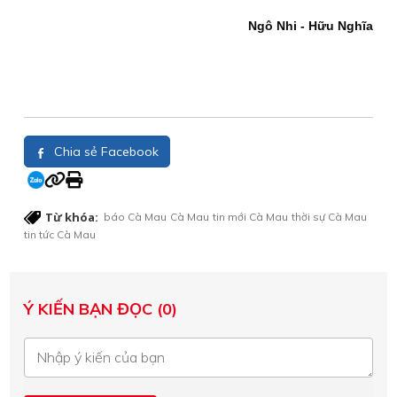
Ngô Nhi - Hữu Nghĩa
Chia sẻ Facebook
Từ khóa:
báo Cà Mau
Cà Mau
tin mới Cà Mau
thời sự Cà Mau
tin tức Cà Mau
Ý KIẾN BẠN ĐỌC (0)