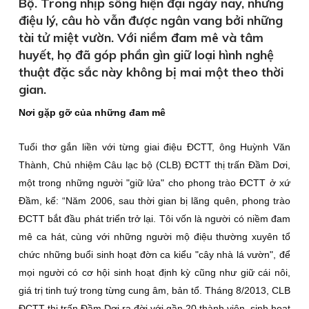
Bộ. Trong nhịp sống hiện đại ngày nay, những
điệu lý, câu hò vẫn được ngân vang bởi những
tài tử miệt vườn. Với niềm đam mê và tâm
huyết, họ đã góp phần gìn giữ loại hình nghệ
thuật đặc sắc này không bị mai một theo thời
gian.
Nơi gặp gỡ của những đam mê
Tuổi thơ gắn liền với từng giai điệu ÐCTT, ông Huỳnh Văn
Thành, Chủ nhiệm Câu lạc bộ (CLB) ÐCTT thị trấn Ðầm Dơi,
một trong những người "giữ lửa" cho phong trào ÐCTT ở xứ
Ðầm, kể: “Năm 2006, sau thời gian bị lãng quên, phong trào
ÐCTT bắt đầu phát triển trở lại. Tôi vốn là người có niềm đam
mê ca hát, cùng với những người mộ điệu thường xuyên tổ
chức những buổi sinh hoạt đờn ca kiểu "cây nhà lá vườn", để
mọi người có cơ hội sinh hoạt định kỳ cũng như giữ cái nôi,
giá trị tinh tuý trong từng cung âm, bản tổ. Tháng 8/2013, CLB
ÐCTT thị trấn Ðầm Dơi ra đời với gần 20 thành viên, sinh hoạt