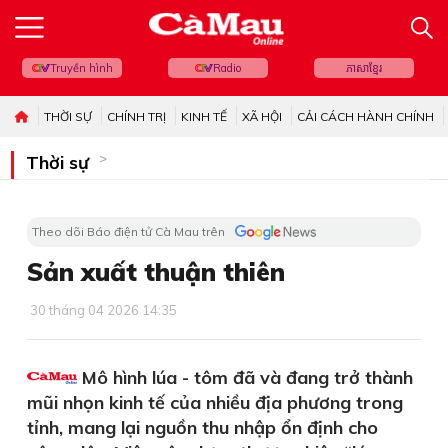
Truyền hình
Radio
ភាសាខ្មែរ
THỜI SỰ
CHÍNH TRỊ
KINH TẾ
XÃ HỘI
CẢI CÁCH HÀNH CHÍNH
Thời sự
Theo dõi Báo điện tử Cà Mau trên
Sản xuất thuận thiên
30 tháng 04 2026 14:35
Mô hình lúa - tôm đã và đang trở thành
mũi nhọn kinh tế của nhiều địa phương trong
tỉnh, mang lại nguồn thu nhập ổn định cho