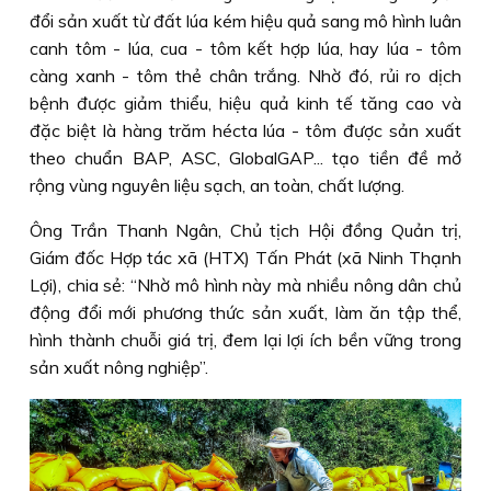
đổi sản xuất từ đất lúa kém hiệu quả sang mô hình luân
canh tôm - lúa, cua - tôm kết hợp lúa, hay lúa - tôm
càng xanh - tôm thẻ chân trắng. Nhờ đó, rủi ro dịch
bệnh được giảm thiểu, hiệu quả kinh tế tăng cao và
đặc biệt là hàng trăm hécta lúa - tôm được sản xuất
theo chuẩn BAP, ASC, GlobalGAP... tạo tiền đề mở
rộng vùng nguyên liệu sạch, an toàn, chất lượng.
Ông Trần Thanh Ngân, Chủ tịch Hội đồng Quản trị,
Giám đốc Hợp tác xã (HTX) Tấn Phát (xã Ninh Thạnh
Lợi), chia sẻ: “Nhờ mô hình này mà nhiều nông dân chủ
động đổi mới phương thức sản xuất, làm ăn tập thể,
hình thành chuỗi giá trị, đem lại lợi ích bền vững trong
sản xuất nông nghiệp”.