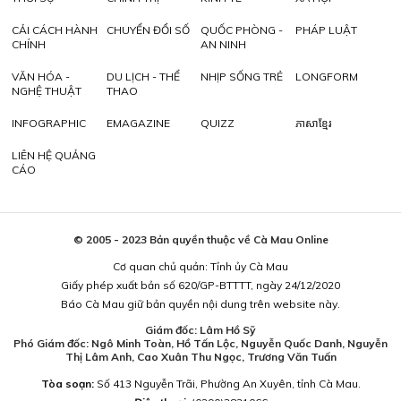
CẢI CÁCH HÀNH
CHUYỂN ĐỔI SỐ
QUỐC PHÒNG -
PHÁP LUẬT
CHÍNH
AN NINH
VĂN HÓA -
DU LỊCH - THỂ
NHỊP SỐNG TRẺ
LONGFORM
NGHỆ THUẬT
THAO
INFOGRAPHIC
EMAGAZINE
QUIZZ
ភាសាខ្មែរ
LIÊN HỆ QUẢNG
CÁO
© 2005 - 2023 Bản quyền thuộc về Cà Mau Online
Cơ quan chủ quản: Tỉnh ủy Cà Mau
Giấy phép xuất bản số 620/GP-BTTTT, ngày 24/12/2020
Báo Cà Mau giữ bản quyền nội dung trên website này.
Giám đốc: Lâm Hồ Sỹ
Phó Giám đốc: Ngô Minh Toàn, Hồ Tấn Lộc, Nguyễn Quốc Danh, Nguyễn
Thị Lâm Anh, Cao Xuân Thu Ngọc, Trương Văn Tuấn
Tòa soạn:
Số 413 Nguyễn Trãi, Phường An Xuyên, tỉnh Cà Mau.