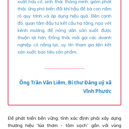
xuất hữu cơ, sinh thái, thông minh, giảm phát
thải, ứng phó biến đổi khí hậu để bà con nắm
rõ quy trình và áp dụng hiệu quả. Bên cạnh
đó, quan tâm đầu tư kết cấu hạ tầng, nạo vét
kênh mương, để nông dân sản xuất được
thuận lợi hơn. Ðồng thời, mời gọi các doanh
nghiệp có năng lực, uy tín tham gia liên kết
sản xuất, bao tiêu sản phẩm.
Ông Trần Văn Liêm, Bí thư Ðảng uỷ xã
Vĩnh Phước
Ðể phát triển bền vững, tỉnh xác định phải xây dựng
thương hiệu “lúa thơm - tôm sạch” gắn với vùng