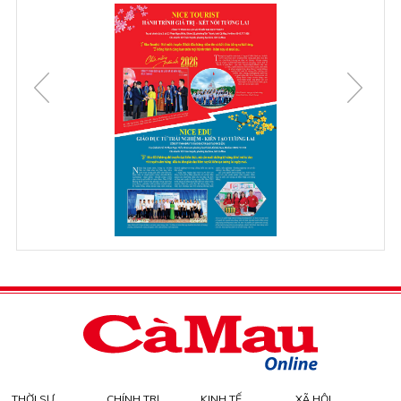
THỜI SỰ
CHÍNH TRỊ
KINH TẾ
XÃ HỘI