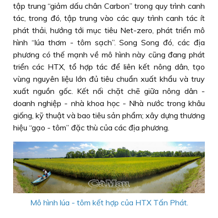
tập trung “giảm dấu chân Carbon” trong quy trình canh
tác, trong đó, tập trung vào các quy trình canh tác ít
phát thải, hướng tới mục tiêu Net-zero, phát triển mô
hình “lúa thơm - tôm sạch”. Song Song đó, các địa
phương có thế mạnh về mô hình này cũng đang phát
triển các HTX, tổ hợp tác để liên kết nông dân, tạo
vùng nguyên liệu lớn đủ tiêu chuẩn xuất khẩu và truy
xuất nguồn gốc. Kết nối chặt chẽ giữa nông dân -
doanh nghiệp - nhà khoa học - Nhà nước trong khâu
giống, kỹ thuật và bao tiêu sản phẩm; xây dựng thương
hiệu “gạo - tôm” đặc thù của các địa phương.
Mô hình lúa - tôm kết hợp của HTX Tấn Phát.