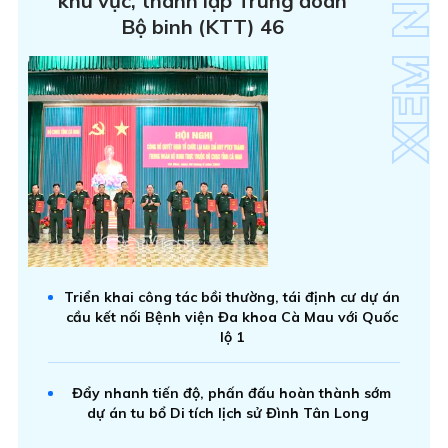
khu vực, thành lập Trung đoàn
Bộ binh (KTT) 46
Triển khai công tác bồi thường, tái định cư dự án
cầu kết nối Bệnh viện Đa khoa Cà Mau với Quốc
lộ 1
Đẩy nhanh tiến độ, phấn đấu hoàn thành sớm
dự án tu bổ Di tích lịch sử Đình Tân Long