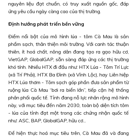
nguyên liệu đạt chuẩn, có truy xuất nguồn gốc, đáp
ứng yêu cầu ngày càng cao của thị trường.
Định hướng phát triển bền vững
Ðiểm nổi bật của mô hình lúa - tôm Cà Mau là sản
phẩm sạch, thân thiện môi trường. Với canh tác thuận
thiên, ít hoá chất, nông dân đang tạo ra gạo hữu cơ,
VietGAP, GlobalGAP, sẵn sàng đáp ứng các thị trường
khó tính. Nhiều HTX đi đầu như: HTX Lúa - Tôm Trí Lực
(xã Trí Phải), HTX Ba Ðình (xã Vĩnh Lộc), hay Liên hiệp
HTX Lúa thơm - Tôm sạch góp phần đưa sản phẩm từ
ruộng lúa Cà Mau “bơi ra biển lớn”, tiếp cận hệ thống
phân phối quốc tế. Tỉnh đang nỗ lực nhân rộng mô hình
này, với mục tiêu đến năm 2030, toàn bộ diện tích tôm
- lúa của tỉnh đạt một trong các chứng nhận quốc tế
như: ASC, BAP, GlobalGAP, hữu cơ...
Ðể hiện thực hoá mục tiêu trên, Cà Mau đã và đang