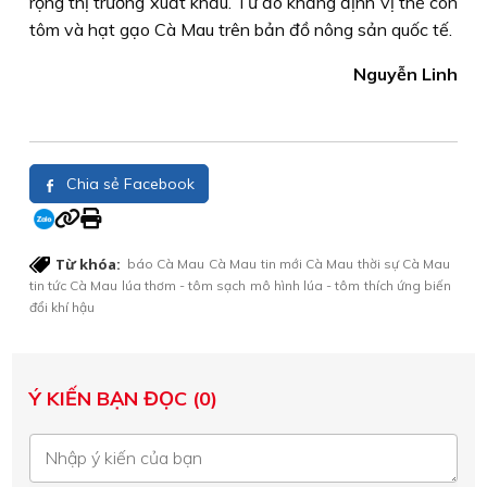
rộng thị trường xuất khẩu. Từ đó khẳng định vị thế con
tôm và hạt gạo Cà Mau trên bản đồ nông sản quốc tế.
Nguyễn Linh
Chia sẻ Facebook
Từ khóa:
báo Cà Mau
Cà Mau
tin mới Cà Mau
thời sự Cà Mau
tin tức Cà Mau
lúa thơm - tôm sạch
mô hình lúa - tôm
thích ứng biến
đổi khí hậu
Ý KIẾN BẠN ĐỌC (0)