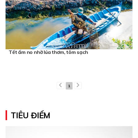
Tết ấm no nhờ lúa thơm, tôm sạch
1
TIÊU ĐIỂM