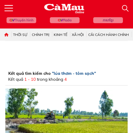
Truyền hình
Radio
ភាសាខ្មែរ
THỜI SỰ
CHÍNH TRỊ
KINH TẾ
XÃ HỘI
CẢI CÁCH HÀNH CHÍNH
Kết quả tìm kiếm cho
"lúa thơm - tôm sạch"
Kết quả
1 - 10
trong khoảng
4