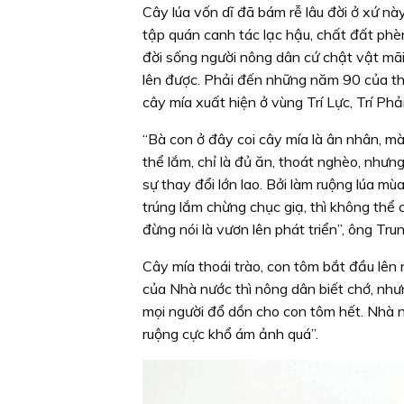
Cây lúa vốn dĩ đã bám rễ lâu đời ở xứ nà
tập quán canh tác lạc hậu, chất đất phè
đời sống người nông dân cứ chật vật mã
lên được. Phải đến những năm 90 của th
cây mía xuất hiện ở vùng Trí Lực, Trí Phải
“Bà con ở đây coi cây mía là ân nhân, mà
thể lắm, chỉ là đủ ăn, thoát nghèo, nhưn
sự thay đổi lớn lao. Bởi làm ruộng lúa mù
trúng lắm chừng chục giạ, thì không thể 
đừng nói là vươn lên phát triển”, ông Tru
Cây mía thoái trào, con tôm bắt đầu lên 
của Nhà nước thì nông dân biết chớ, nhưn
mọi người đổ dồn cho con tôm hết. Nhà nà
ruộng cực khổ ám ảnh quá”.