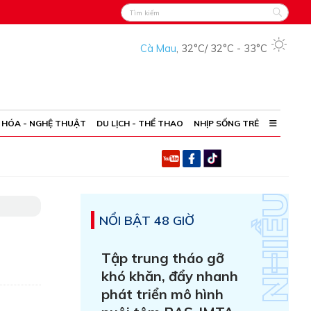
Cà Mau
,
32°C
/
32°C
-
33°C
 HÓA - NGHỆ THUẬT
DU LỊCH - THỂ THAO
NHỊP SỐNG TRẺ
NỔI BẬT 48 GIỜ
Tập trung tháo gỡ
khó khăn, đẩy nhanh
phát triển mô hình