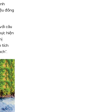
anh
iệu đồng
với câu
hực hiện
hị
 tích
ạch”.