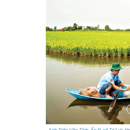
Anh Trần Văn Tính, Ấp 9, xã Trí Lực, k