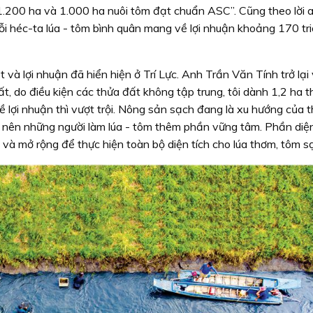
1.200 ha và 1.000 ha nuôi tôm đạt chuẩn ASC”. Cũng theo lời 
mỗi héc-ta lúa - tôm bình quân mang về lợi nhuận khoảng 170 tr
 và lợi nhuận đã hiển hiện ở Trí Lực. Anh Trần Văn Tính trở lại 
t, do điều kiện các thửa đất không tập trung, tôi dành 1,2 ha t
ề lợi nhuận thì vượt trội. Nông sản sạch đang là xu hướng của t
t nên những người làm lúa - tôm thêm phần vững tâm. Phần diện
ý và mở rộng để thực hiện toàn bộ diện tích cho lúa thơm, tôm s