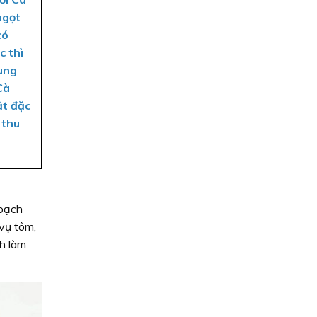
ngọt
có
c thì
cùng
Cà
ật đặc
 thu
hoạch
 vụ tôm,
nh làm