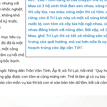
y, nhưng với
Mau có 3 hệ sinh thái đan xen nhau, vùng 
n khắc nghiệt,
thì cây lúa, rau màu; vùng mặn thì có tôm, 
i, không khá
rừng; còn ở Trí Lực này và một số vùng khá
ế kỷ trước,
nước lợ, con tôm và cây lúa hội ngộ nhau, 
.
nhau đồng hành với nông dân. Bởi vậy, về 
Mau, ghé Trí Lực thì có tất cả những sản v
 mục tiêu cụ
trưng của quê hương, mà vui hơn nữa là vụ
g đó đã là một
hoạch trúng vào dịp cận Tết”.
a, một công
cầm cự nổi chớ
ng bộc bạch.
ngôi. Nông dân Trần Văn Tính, Ấp 9, xã Trí Lực, hồi nhớ: “Quy 
g gặp được con tôm ai cũng mừng rơn. Thế là làm gì có vụ lúa,
o còn mần vụ lúa thì bà con xì xào bàn tán dữ lắm, bởi cái cả