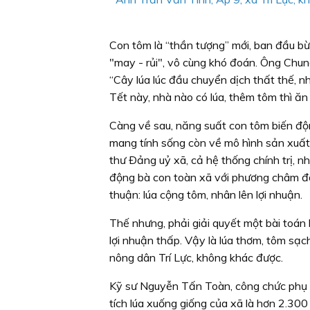
Con tôm là “thần tượng” mới, ban đầu bừn
"may - rủi", vô cùng khó đoán. Ông Chun
“Cây lúa lúc đầu chuyển dịch thất thế, 
Tết này, nhà nào có lúa, thêm tôm thì ăn
Càng về sau, năng suất con tôm biến độn
mang tính sống còn về mô hình sản xuất l
thư Ðảng uỷ xã, cả hệ thống chính trị, n
động bà con toàn xã với phương châm đ
thuận: lúa cộng tôm, nhân lên lợi nhuận.
Thế nhưng, phải giải quyết một bài toán k
lợi nhuận thấp. Vậy là lúa thơm, tôm sạc
nông dân Trí Lực, không khác được.
Kỹ sư Nguyễn Tấn Toàn, công chức phụ tr
tích lúa xuống giống của xã là hơn 2.300