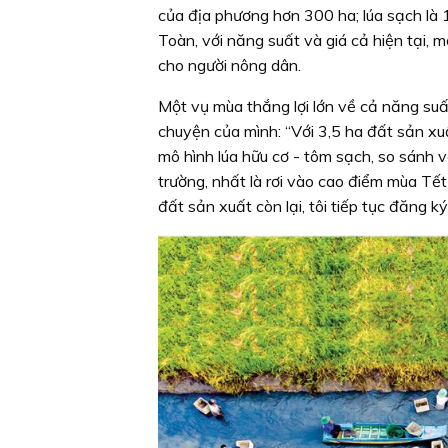
của địa phương hơn 300 ha; lúa sạch là 
Toàn, với năng suất và giá cả hiện tại, 
cho người nông dân.
Một vụ mùa thắng lợi lớn về cả năng suất
chuyện của mình: “Với 3,5 ha đất sản xuấ
mô hình lúa hữu cơ - tôm sạch, so sánh v
trường, nhất là rơi vào cao điểm mùa Tế
đất sản xuất còn lại, tôi tiếp tục đăng k