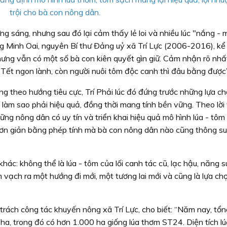
trội cho bà con nông dân.
g sáng, nhưng sau đó lại cảm thấy lẻ loi và nhiều lúc "nắng - 
g Minh Oai, nguyên Bí thư Ðảng uỷ xã Trí Lực (2006-2016), kể
nhưng vẫn có một số bà con kiên quyết gìn giữ. Cảm nhận rõ nhấ
 Tết ngon lành, còn người nuôi tôm độc canh thì đâu bằng được”
g theo hướng tiêu cực, Trí Phải lúc đó đứng trước những lựa c
àm sao phải hiệu quả, đồng thời mang tính bền vững. Theo lời 
hững nông dân có uy tín và triển khai hiệu quả mô hình lúa - tô
ơn giản bằng phép tính mà bà con nông dân nào cũng thông su
hác: không thể là lúa - tôm của lối canh tác cũ, lạc hậu, năng 
h vạch ra một hướng đi mới, một tương lai mới và cũng là lựa ch
ách công tác khuyến nông xã Trí Lực, cho biết: “Năm nay, tổn
 ha, trong đó có hơn 1.000 ha giống lúa thơm ST24. Diện tích l