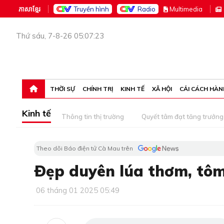
ភាសាខ្មែរ
Truyền hình
Radio
M
ultimedia
Thứ sáu, 7-8-26 05:07:23
THỜI SỰ
CHÍNH TRỊ
KINH TẾ
XÃ HỘI
CẢI CÁCH HÀN
Kinh tế
Thông tin thị trường
Quyết tâm đạt tăng trưởng
Theo dõi Báo điện tử Cà Mau trên
Ðẹp duyên lúa thơm, tô
06 tháng 01 2025 05:49