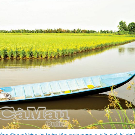
hẳng định mô hình lúa thơm, tôm sạch mang lại hiệu quả, lợi nhu