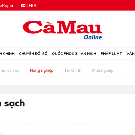
e
P
aper
LHQC
H CHÍNH
CHUYỂN ĐỔI SỐ
QUỐC PHÒNG - AN NINH
PHÁP LUẬT
VĂN
 hai con số
Nông nghiệp
Tài chính
Khởi nghiệp
m sạch