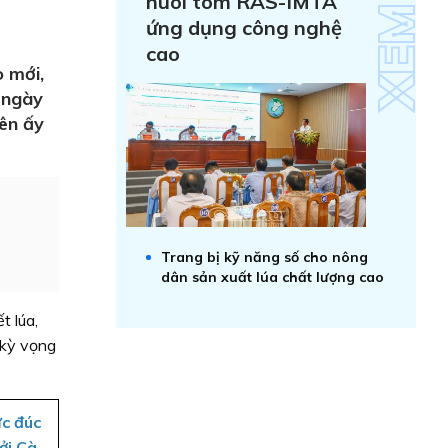
nuôi tôm RAS-IMTA
ứng dụng công nghệ
cao
o mới,
 ngày
yên ấy
Trang bị kỹ năng số cho nông
dân sản xuất lúa chất lượng cao
t lúa,
 kỳ vọng
ực đúc
ởi Cà