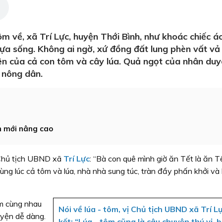
m về, xã Trí Lực, huyện Thới Bình, như khoác chiếc á
ựa sống. Không ai ngờ, xứ đồng đất lung phèn vất vả
yên của cả con tôm và cây lúa. Quả ngọt của nhân du
 nông dân.
n mới nâng cao
 Chủ tịch UBND xã
Trí Lực
: “Bà con quê mình giờ ăn Tết là ăn Tế
ùng lúc cả tôm và lúa, nhà nhà sung túc, tràn đầy phấn khởi và
ôm cùng nhau
Nói về lúa - tôm, vị Chủ tịch UBND xã Trí L
uyện dễ dàng.
kết: “Lúa - tôm cũng là câu chuyện thú vị, b