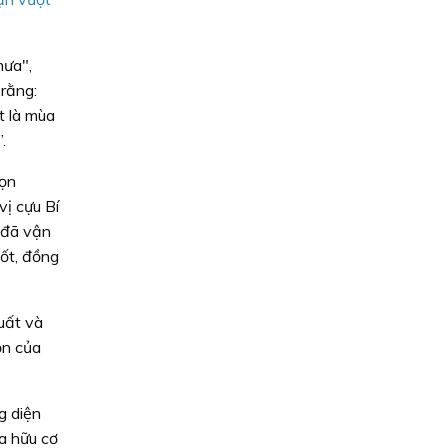
mưa",
 rằng:
t là mùa
.
họn
vị cựu Bí
m đã vận
ốt, đồng
suất và
ọn của
g diện
úa hữu cơ