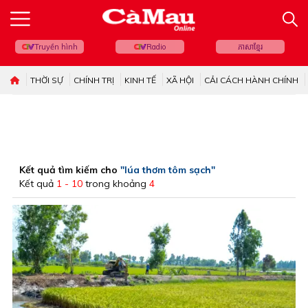
Truyền hình
Radio
ភាសាខ្មែរ
THỜI SỰ
CHÍNH TRỊ
KINH TẾ
XÃ HỘI
CẢI CÁCH HÀNH CHÍNH
Kết quả tìm kiếm cho
"lúa thơm tôm sạch"
Kết quả
1 - 10
trong khoảng
4