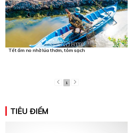
Tết ấm no nhờ lúa thơm, tôm sạch
1
TIÊU ĐIỂM