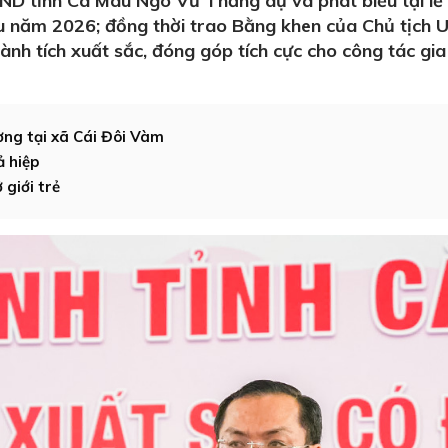
ND tỉnh Cà Mau Ngô Vũ Thăng dự và phát biểu tại lễ 
u năm 2026; đồng thời trao Bằng khen của Chủ tịch
hành tích xuất sắc, đóng góp tích cực cho công tác gia
ơng tại xã Cái Đôi Vàm
ả hiệp
 giới trẻ