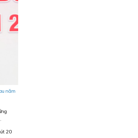
Mau năm
ứng
.
hút 20