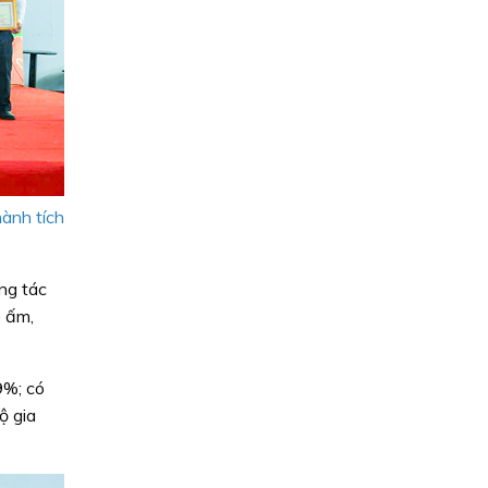
ành tích
ng tác
o ấm,
9%; có
ộ gia