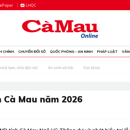
e
P
aper
LHQC
H CHÍNH
CHUYỂN ĐỔI SỐ
QUỐC PHÒNG - AN NINH
PHÁP LUẬT
VĂN
nhà tạm, nhà dột nát
An sinh xã hội
Sức khoẻ
nh Cà Mau năm 2026