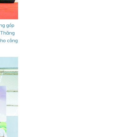
óng góp
ũ Thăng
cho công