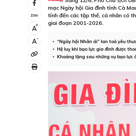
Sáng 12/6, Phó Chủ tịch UB
mạc Ngày hội Gia đình tỉnh Cà Ma
tỉnh đến các tập thể, cá nhân có t
giai đoạn 2001-2026.
+
-
“Ngày hội Nhân ái” lan toả yêu thư
Hệ luỵ khi bạo lực gia đình được tho
Khoảng lặng sau những vụ bạo lực ở