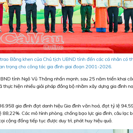
rao Bằng khen của Chủ tịch UBND tỉnh đến các cá nhân có th
an trọng cho công tác gia đình giai đoạn 2001-2026.
h UBND tỉnh Ngô Vũ Thăng nhấn mạnh, sau 25 năm triển khai cô
 đã thực hiện nhiều giải pháp đồng bộ nhằm xây dựng gia đình n
.958 gia đình đạt danh hiệu Gia đình văn hoá, đạt tỷ lệ 94,5
 lệ 88,22%. Các mô hình phòng, chống bạo lực gia đình, câu lạc b
tại cộng đồng tiếp tục được duy trì, phát huy hiệu quả.