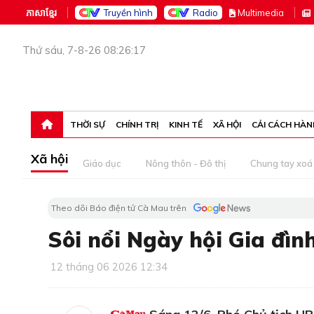
ភាសាខ្មែរ
Truyền hình
Radio
M
ultimedia
Thứ sáu, 7-8-26 08:26:17
THỜI SỰ
CHÍNH TRỊ
KINH TẾ
XÃ HỘI
CẢI CÁCH HÀN
Xã hội
Giáo dục
Nông thôn - Đô thị
Chung tay xoá 
Theo dõi Báo điện tử Cà Mau trên
Sôi nổi Ngày hội Gia đì
12 tháng 06 2026 12:34