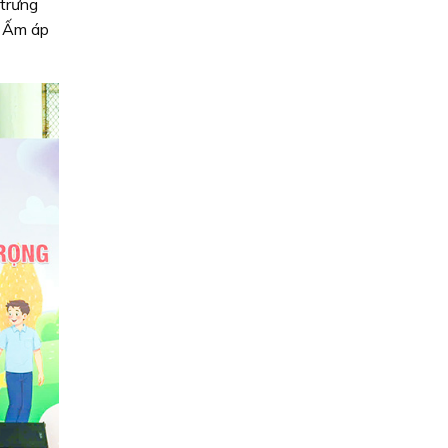
 trưng
- Ấm áp