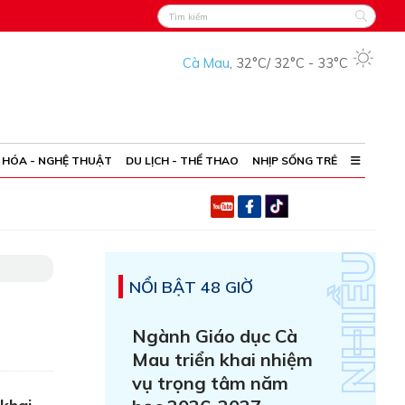
Cà Mau
,
32°C
/
32°C
-
33°C
 HÓA - NGHỆ THUẬT
DU LỊCH - THỂ THAO
NHỊP SỐNG TRẺ
NỔI BẬT 48 GIỜ
Ngành Giáo dục Cà
Mau triển khai nhiệm
vụ trọng tâm năm