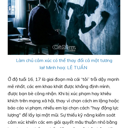
Làm chủ cảm xúc có thể thay đổi cả một tương
lai! Minh hoạ: LÊ TUẤN
Ở độ tuổi 16, 17 là giai đoạn mà cái “tôi” trỗi dậy mạnh
mẽ nhất, các em khao khát được khẳng định mình,
được bạn bè công nhận. Khi bị xúc phạm hay khiêu
khích trên mạng xã hội, thay vì chọn cách im lặng hoặc
báo cáo vi phạm, nhiều em lại chọn cách "huy động lực
lượng" để lấy lại mặt mũi. Sự thiếu kỹ năng kiểm soát
cảm xúc khiến các em giải quyết mâu thuẫn nhỏ bằng