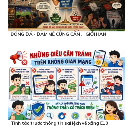
BÓNG ĐÁ - ĐAM MÊ CŨNG CẦN … GIỚI HẠN
Tỉnh táo trước thông tin sai lệch về xăng E10