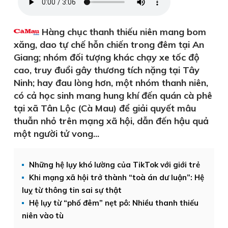
Hàng chục thanh thiếu niên mang bom
xăng, dao tự chế hỗn chiến trong đêm tại An
Giang; nhóm đối tượng khác chạy xe tốc độ
cao, truy đuổi gây thương tích nặng tại Tây
Ninh; hay đau lòng hơn, một nhóm thanh niên,
có cả học sinh mang hung khí đến quán cà phê
tại xã Tân Lộc (Cà Mau) để giải quyết mâu
thuẫn nhỏ trên mạng xã hội, dẫn đến hậu quả
một người tử vong...
Những hệ lụy khó lường của TikTok với giới trẻ
Khi mạng xã hội trở thành “toà án dư luận”: Hệ
luỵ từ thông tin sai sự thật
Hệ lụy từ “phố đêm” nẹt pô: Nhiều thanh thiếu
niên vào tù