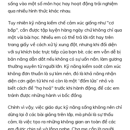
sống vào một số môn học hay hoạt động trải nghiệm
qua nhiều hình thức khác nhau.
Tuy nhiên kỹ năng kiềm chế cảm xúc giống như "cơ
bắp", cần được tập luyện hàng ngày chứ không chỉ qua
một vài bài học. Nhiều em có thể trả lời rất hay trên
trang giấy về cách xử lý xung đột, nhưng khi đối diện
với sự khích bác trực tiếp của bạn bè, các em vẫn dễ bị
bản năng dẫn dắt nếu không có sự uốn nắn, làm gương
thường xuyên từ người lớn. Kỹ năng kiểm soát cảm xúc
không đơn thuần là sự kìm nén, đó là khả năng nhận
diện cơn giận từ khi nó còn là một “đốm lửa” nhỏ và
biết cách để "hạ hoả" trước khi hành động, để các em
tránh được những hành vi bốc đồng.
Chính vì vậy, việc giáo dục kỹ năng sống không nên chỉ
dừng lại ở các bài giảng trên lớp, mà phải là sự thấu
cảm, là việc tạo ra những không gian an toàn để các
em được chia sẻ và lắng nghe. Cha mẹ cần là người