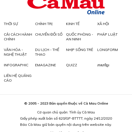
THỜI SỰ
CHÍNH TRỊ
KINH TẾ
XÃ HỘI
CẢI CÁCH HÀNH
CHUYỂN ĐỔI SỐ
QUỐC PHÒNG -
PHÁP LUẬT
CHÍNH
AN NINH
VĂN HÓA -
DU LỊCH - THỂ
NHỊP SỐNG TRẺ
LONGFORM
NGHỆ THUẬT
THAO
INFOGRAPHIC
EMAGAZINE
QUIZZ
ភាសាខ្មែរ
LIÊN HỆ QUẢNG
CÁO
© 2005 - 2023 Bản quyền thuộc về Cà Mau Online
Cơ quan chủ quản: Tỉnh ủy Cà Mau
Giấy phép xuất bản số 620/GP-BTTTT, ngày 24/12/2020
Báo Cà Mau giữ bản quyền nội dung trên website này.