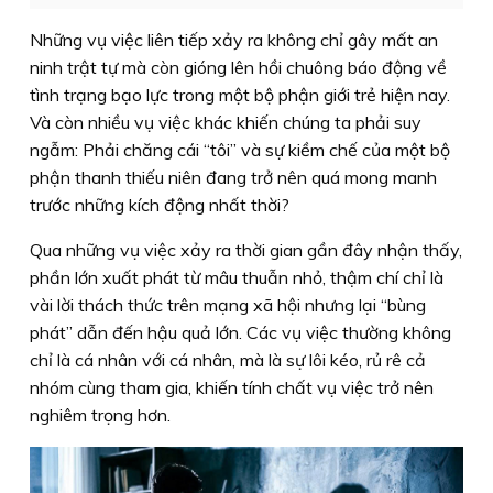
Những vụ việc liên tiếp xảy ra không chỉ gây mất an
ninh trật tự mà còn gióng lên hồi chuông báo động về
tình trạng bạo lực trong một bộ phận giới trẻ hiện nay.
Và còn nhiều vụ việc khác khiến chúng ta phải suy
ngẫm: Phải chăng cái “tôi” và sự kiềm chế của một bộ
phận thanh thiếu niên đang trở nên quá mong manh
trước những kích động nhất thời?
Qua những vụ việc xảy ra thời gian gần đây nhận thấy,
phần lớn xuất phát từ mâu thuẫn nhỏ, thậm chí chỉ là
vài lời thách thức trên mạng xã hội nhưng lại “bùng
phát” dẫn đến hậu quả lớn. Các vụ việc thường không
chỉ là cá nhân với cá nhân, mà là sự lôi kéo, rủ rê cả
nhóm cùng tham gia, khiến tính chất vụ việc trở nên
nghiêm trọng hơn.