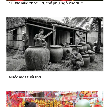
“Ðược mùa thóc lúa, chớ phụ ngô khoai...”
Nước mát tuổi thơ