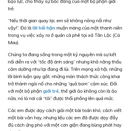
bạo lực, cho thấy sự bốc đồng của một bộ phận giới
trẻ.
“Nếu thời gian quay lại, em sẽ không nông nổi như
vậy!”. Đó là
lời hối hận
muộn màng của một thanh niên
trong vụ việc xảy ra ở quán cà phê tại xã Tân Lộc (Cà
Mau).
Chúng ta đang sống trong một kỷ nguyên mà sự kết
nối diễn ra với “tốc độ ánh sáng” nhưng khả năng thấu
cảm dường như lại đang đi lùi. Trên mạng xã hội, những
lời bình luận gay gắt, những màn thách thức công khai
trở thành ngòi nổ cho những “quả bom” cảm xúc. Đối
với một bộ phận
giới trẻ
, thế giới ảo không còn là ảo
nữa, nó là nơi cái “tôi” được thổi phồng lên quá mức.
Các em được dạy cách giải một bài toán khó, cách viết
một bài văn hay, nhưng liệu các em đã được dạy đầy
đủ cách ứng phó với một cơn giận đang bùng phát hay