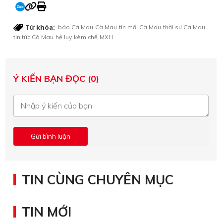
Từ khóa:
báo Cà Mau
Cà Mau
tin mới Cà Mau
thời sự Cà Mau
tin tức Cà Mau
hệ luỵ
kèm chế
MXH
Ý KIẾN BẠN ĐỌC (0)
TIN CÙNG CHUYÊN MỤC
TIN MỚI