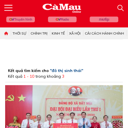
Truyền hình
Radio
ភាសាខ្មែរ
THỜI SỰ
CHÍNH TRỊ
KINH TẾ
XÃ HỘI
CẢI CÁCH HÀNH CHÍNH
Kết quả tìm kiếm cho
"đô thị sinh thái"
Kết quả
1 - 10
trong khoảng
3