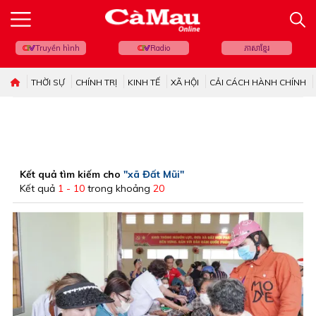
Truyền hình
Radio
ភាសាខ្មែរ
THỜI SỰ
CHÍNH TRỊ
KINH TẾ
XÃ HỘI
CẢI CÁCH HÀNH CHÍNH
Kết quả tìm kiếm cho
"xã Đất Mũi"
Kết quả
1 - 10
trong khoảng
20