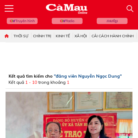
Truyền hình
Radio
ភាសាខ្មែរ
THỜI SỰ
CHÍNH TRỊ
KINH TẾ
XÃ HỘI
CẢI CÁCH HÀNH CHÍNH
Kết quả tìm kiếm cho
"đảng viên Nguyễn Ngọc Dung"
Kết quả
1 - 10
trong khoảng
1