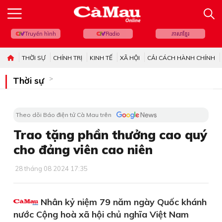
Truyền hình
Radio
ភាសាខ្មែរ
THỜI SỰ
CHÍNH TRỊ
KINH TẾ
XÃ HỘI
CẢI CÁCH HÀNH CHÍNH
Thời sự
Theo dõi Báo điện tử Cà Mau trên
Trao tặng phần thưởng cao quý
cho đảng viên cao niên
28 tháng 08 2024 17:35
Nhân kỷ niệm 79 năm ngày Quốc khánh
nước Cộng hoà xã hội chủ nghĩa Việt Nam