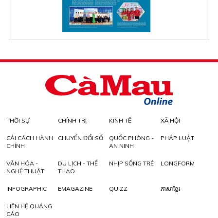
THỜI SỰ
CHÍNH TRỊ
KINH TẾ
XÃ HỘI
CẢI CÁCH HÀNH
CHUYỂN ĐỔI SỐ
QUỐC PHÒNG -
PHÁP LUẬT
CHÍNH
AN NINH
VĂN HÓA -
DU LỊCH - THỂ
NHỊP SỐNG TRẺ
LONGFORM
NGHỆ THUẬT
THAO
INFOGRAPHIC
EMAGAZINE
QUIZZ
ភាសាខ្មែរ
LIÊN HỆ QUẢNG
CÁO