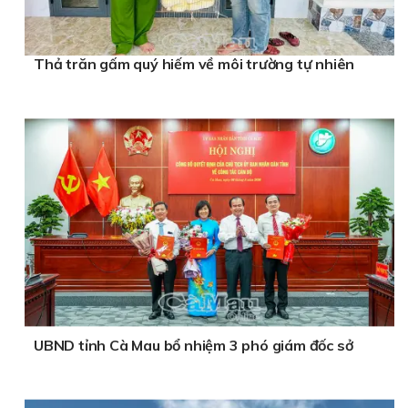
Thả trăn gấm quý hiếm về môi trường tự nhiên
UBND tỉnh Cà Mau bổ nhiệm 3 phó giám đốc sở