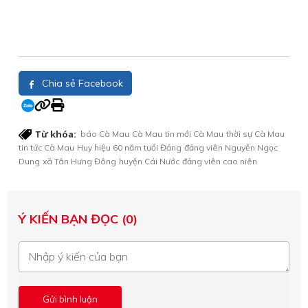
Chia sẻ Facebook
Từ khóa:
báo Cà Mau
Cà Mau
tin mới Cà Mau
thời sự Cà Mau
tin tức Cà Mau
Huy hiệu 60 năm tuổi Đảng
đảng viên Nguyễn Ngọc
Dung
xã Tân Hưng Đông
huyện Cái Nước
đảng viên cao niên
Ý KIẾN BẠN ĐỌC (0)