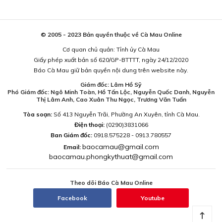
© 2005 - 2023 Bản quyền thuộc về Cà Mau Online
Cơ quan chủ quản: Tỉnh ủy Cà Mau
Giấy phép xuất bản số 620/GP-BTTTT, ngày 24/12/2020
Báo Cà Mau giữ bản quyền nội dung trên website này.
Giám đốc: Lâm Hồ Sỹ
Phó Giám đốc: Ngô Minh Toàn, Hồ Tấn Lộc, Nguyễn Quốc Danh, Nguyễn
Thị Lâm Anh, Cao Xuân Thu Ngọc, Trương Văn Tuấn
Tòa soạn:
Số 413 Nguyễn Trãi, Phường An Xuyên, tỉnh Cà Mau.
Điện thoại:
(0290)3831066
Ban Giám đốc:
0918.575228 - 0913.780557
baocamau@gmail.com
Email:
baocamau.phongkythuat@gmail.com
Theo dõi Báo Cà Mau Online
Facebook
Youtube