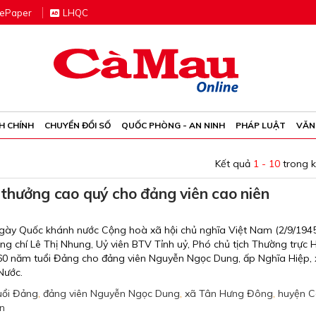
e
P
aper
LHQC
H CHÍNH
CHUYỂN ĐỔI SỐ
QUỐC PHÒNG - AN NINH
PHÁP LUẬT
VĂN
Kết quả
1 - 10
trong 
thưởng cao quý cho đảng viên cao niên
gày Quốc khánh nước Cộng hoà xã hội chủ nghĩa Việt Nam (2/9/194
đồng chí Lê Thị Nhung, Uỷ viên BTV Tỉnh uỷ, Phó chủ tịch Thường trực
u 60 năm tuổi Đảng cho đảng viên Nguyễn Ngọc Dung, ấp Nghĩa Hiệp,
Nước.
uổi Đảng
,
đảng viên Nguyễn Ngọc Dung
,
xã Tân Hưng Đông
,
huyện C
ên