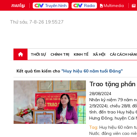
ភាសាខ្មែរ
Truyền hình
Radio
M
ultimedia
Thứ sáu, 7-8-26 19:55:27
THỜI SỰ
CHÍNH TRỊ
KINH TẾ
XÃ HỘI
CẢI CÁCH HÀN
Kết quả tìm kiếm cho
"Huy hiệu 60 năm tuổi Đảng"
Trao tặng phần 
28/08/2024
Nhân kỷ niệm 79 năm n
2/9/2024), chiều 28/8, 
tỉnh, đến trao Huy hiệ
Hưng Đông, huyện Cái 
Tag:
Huy hiệu 60 năm t
Nước
,
đảng viên cao ni