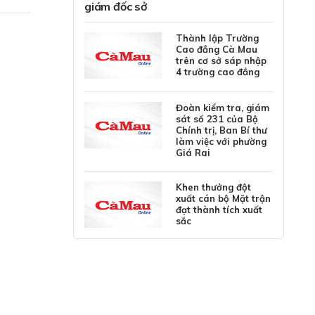
giám đốc sở
Thành lập Trường
Cao đẳng Cà Mau
trên cơ sở sáp nhập
4 trường cao đẳng
Đoàn kiểm tra, giám
sát số 231 của Bộ
Chính trị, Ban Bí thư
làm việc với phường
Giá Rai
Khen thưởng đột
xuất cán bộ Mặt trận
đạt thành tích xuất
sắc