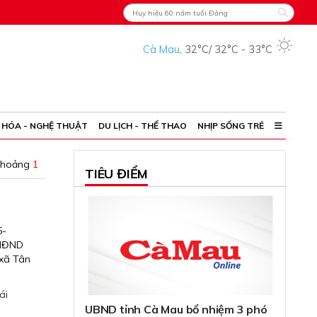
Cà Mau
,
32°C
/
32°C
-
33°C
 HÓA - NGHỆ THUẬT
DU LỊCH - THỂ THAO
NHỊP SỐNG TRẺ
khoảng
1
TIÊU ĐIỂM
5-
 HĐND
 xã Tân
ái
UBND tỉnh Cà Mau bổ nhiệm 3 phó