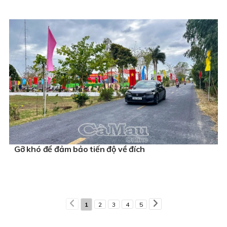
Gỡ khó để đảm bảo tiến độ về đích
1
2
3
4
5