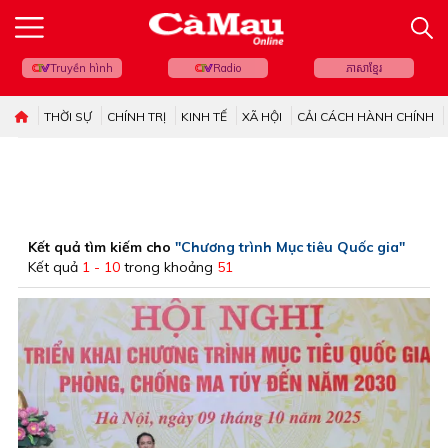
Truyền hình
Radio
ភាសាខ្មែរ
THỜI SỰ
CHÍNH TRỊ
KINH TẾ
XÃ HỘI
CẢI CÁCH HÀNH CHÍNH
Kết quả tìm kiếm cho
"Chương trình Mục tiêu Quốc gia"
Kết quả
1 - 10
trong khoảng
51